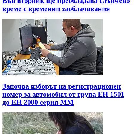
Във вторник ще преобладава слънчево
време с временни заоблачавания
Започва изборът на регистрационен
номер за автомобил от група ЕН 1501
до EH 2000 серия MМ