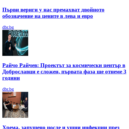
Първи вериги у нас премахват двойното
обозначение на цените в лева и евро
dbr.bg
Райчо Райчев: Проектът за космически център в
Доброславци е сложен, първата фаза ще отнеме 3
години
dbr.bg
Хрема, запушено носле и ушни инфекции през