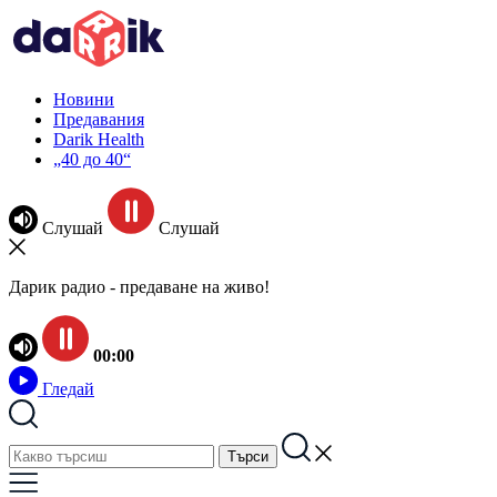
Новини
Предавания
Darik Health
„40 до 40“
Слушай
Слушай
Дарик радио - предаване на живо!
00:00
Гледай