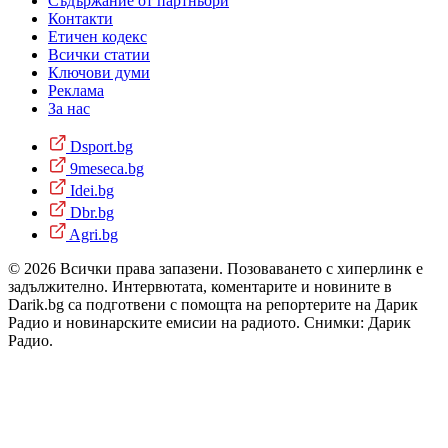
Съдържание от партньори
Контакти
Етичен кодекс
Всички статии
Ключови думи
Реклама
За нас
Dsport.bg
9meseca.bg
Idei.bg
Dbr.bg
Agri.bg
© 2026 Всички права запазени. Позоваването с хиперлинк е
задължително. Интервютата, коментарите и новините в
Darik.bg са подготвени с помощта на репортерите на Дарик
Радио и новинарските емисии на радиото. Снимки: Дарик
Радио.