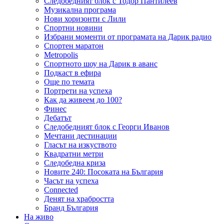
Следобедният блок с Тодор Пантилеев
Музикална програма
Нови хоризонти с Лили
Спортни новини
Избрани моменти от програмата на Дарик радио
Спортен маратон
Metropolis
Спортното шоу на Дарик в аванс
Подкаст в ефира
Още по темата
Портрети на успеха
Как да живеем до 100?
Финес
Дебатът
Следобедният блок с Георги Иванов
Мечтани дестинации
Гласът на изкуството
Квадратни метри
Следобедна криза
Новите 240: Посоката на България
Часът на успеха
Connected
Денят на храбростта
Бранд България
На живо