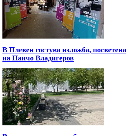
В Плевен гостува изложба, посветена
на Панчо Владигеров