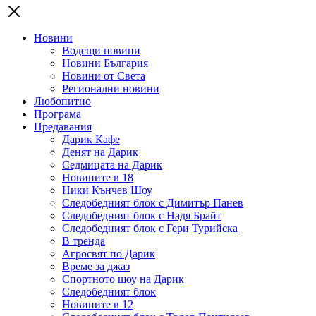
Новини
Водещи новини
Новини България
Новини от Света
Регионални новини
Любопитно
Програма
Предавания
Дарик Кафе
Денят на Дарик
Седмицата на Дарик
Новините в 18
Ники Кънчев Шоу
Следобедният блок с Димитър Панев
Следобедният блок с Надя Брайт
Следобедният блок с Гери Турийска
В тренда
Агросвят по Дарик
Време за джаз
Спортното шоу на Дарик
Следобедният блок
Новините в 12