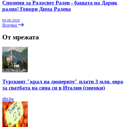
Спомени за Радосвет Радев - бащата на Дарик
радио! Говори Дима Радева
06.08.2026
Всички
От мрежата
Турският "крал на дюнерите" плати 3 млн. евро
за сватбата на сина си в Италия (снимки)
dbr.bg