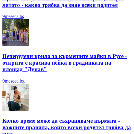
лятотo - какво трябва да знае всеки родител
9meseca.bg
Пеперудени крила за кърмещите майки в Русе -
открита е красива пейка в градинката на
площад "Дунав"
9meseca.bg
Колко време може да съхраняваме кърмата -
важните правила, които всеки родител трябва да
знае