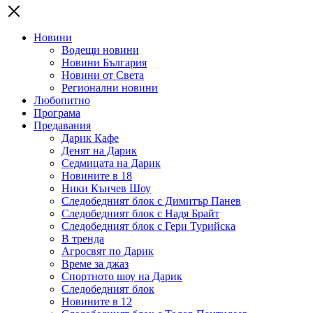
Новини
Водещи новини
Новини България
Новини от Света
Регионални новини
Любопитно
Програма
Предавания
Дарик Кафе
Денят на Дарик
Седмицата на Дарик
Новините в 18
Ники Кънчев Шоу
Следобедният блок с Димитър Панев
Следобедният блок с Надя Брайт
Следобедният блок с Гери Турийска
В тренда
Агросвят по Дарик
Време за джаз
Спортното шоу на Дарик
Следобедният блок
Новините в 12