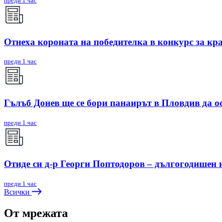
преди 1 час
Отнеха короната на победителка в конкурс за кр
преди 1 час
Гълъб Донев ще се бори панаирът в Пловдив да о
преди 1 час
Отиде си д-р Георги Поптодоров – дългогодишен
преди 1 час
Всички
От мрежата