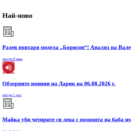
Най-ново
Радев повтаря модела „Борисов“! Анализ на Вал
преди 8 мин
Обзорните новини на Дарик на 06.08.2026 г.
преди 1 час
Майка уби четирите си деца с помощта на баба им,