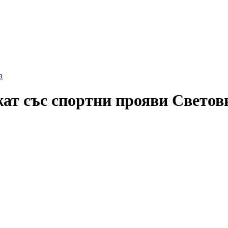
а
ат със спортни прояви Светов