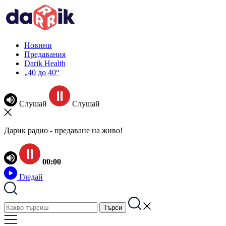
Новини
Предавания
Darik Health
„40 до 40“
Слушай
Слушай
Дарик радио - предаване на живо!
00:00
Гледай