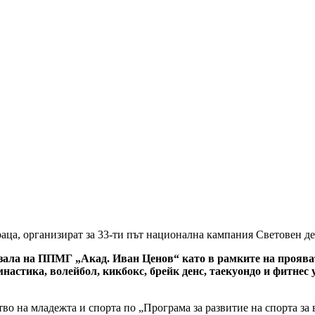
аца, организират за 33-ти път национална кампания Световен де
а зала на ППМГ „Акад.
Иван Ценов“ като в рамките на проява
имнастика, волейбол, кикбокс, брейк денс, таекуондо и фитне
о на младежта и спорта по „Програма за развитие на спорта за 