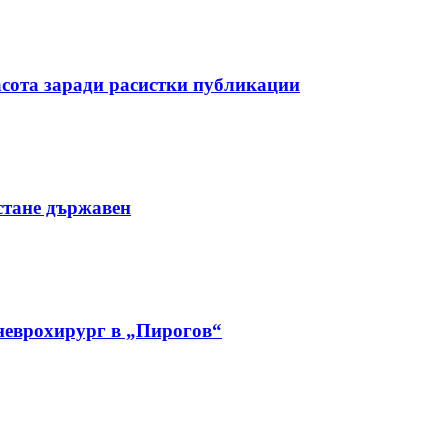
асота заради расистки публикации
стане държавен
 неврохирург в „Пирогов“