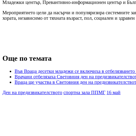
Младежки център, Превантивно-информационен център и Бълг
Мероприятието цели да насърчи и популяризира системните зан
хората, независимо от тяхната възраст, пол, социален и здравен 
Още по темата
Във Враца десетки младежи се включиха в отбелязването
Врачани отбелязаха Световния ден на предизвикателство
Враца ще участва в Световния ден на предизвикателство
Ден на предизвикателството
спортна зала ППМГ
16 май