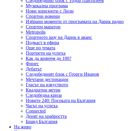
Следобедният блок с Тодор Пантилеев
Музикална програма
Нови хоризонти с Лили
Спортни новини
Избрани моменти от програмата на Дарик радио
Спортен маратон
Metropolis
Спортното шоу на Дарик в аванс
Подкаст в ефира
Още по темата
Портрети на успеха
Как да живеем до 100?
Финес
Дебатът
Следобедният блок с Георги Иванов
Мечтани дестинации
Гласът на изкуството
Квадратни метри
Следобедна криза
Новите 240: Посоката на България
Часът на успеха
Connected
Денят на храбростта
Бранд България
На живо