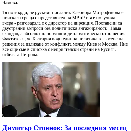
Чамова.
Тя потвърди, че руският посланик Елеонора Митрофанова е
поискала среща с представител на МВнР и я е получила
вчера - разговаряла е с директор на дирекция. Поставени са
двустранни въпроси без политическа ангажираност. „Няма
скандал, а абсолютно нормални дипломатически отношения.
Фактите са, че България води единна политика в търсене на
решения за излизане от конфликта между Киев и Москва. Ние
все още сме в списъка с неприятелски страни на Русия”,
отбеляза Петрова.
Димитър Стоянов: За последния месец