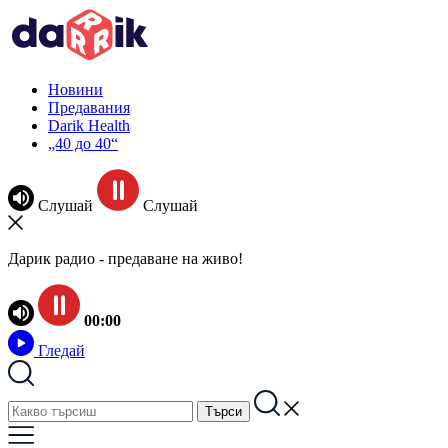
Новини
Предавания
Darik Health
„40 до 40“
Слушай
Слушай
Дарик радио - предаване на живо!
00:00
Гледай