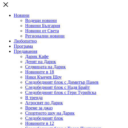
Новини
Водещи новини
Новини България
Новини от Света
Регионални новини
Любопитно
Програма
Предавания
Дарик Кафе
Денят на Дарик
Седмицата на Дарик
Новините в 18
Ники Кънчев Шоу
Следобедният блок с Димитър Панев
Следобедният блок с Надя Брайт
Следобедният блок с Гери Турийска
В тренда
Агросвят по Дарик
Време за джаз
Спортното шоу на Дарик
Следобедният блок
Новините в 12