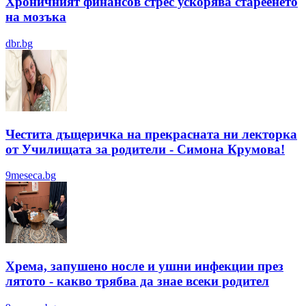
Хроничният финансов стрес ускорява стареенето
на мозъка
dbr.bg
Честита дъщеричка на прекрасната ни лекторка
от Училищата за родители - Симона Крумова!
9meseca.bg
Хрема, запушено носле и ушни инфекции през
лятотo - какво трябва да знае всеки родител