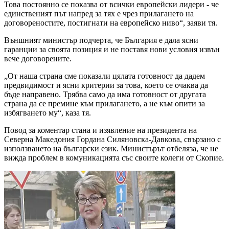
Това постоянно се показва от всички европейски лидери - че
единственият път напред за тях е чрез прилагането на
договореностите, постигнати на европейско ниво“, заяви тя.
Външният министър подчерта, че България е дала ясни
гаранции за своята позиция и не поставя нови условия извън
вече договорените.
„От наша страна сме показали цялата готовност да дадем
предвидимост и ясни критерии за това, което се очаква да
бъде направено. Трябва само да има готовност от другата
страна да се премине към прилагането, а не към опити за
избягването му“, каза тя.
Повод за коментар стана и изявление на президента на
Северна Македония Гордана Силяновска-Давкова, свързано с
използването на български език. Министърът отбеляза, че не
вижда проблем в комуникацията със своите колеги от Скопие.