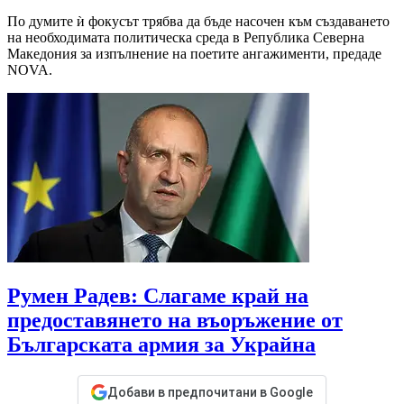
По думите ѝ фокусът трябва да бъде насочен към създаването
на необходимата политическа среда в Република Северна
Македония за изпълнение на поетите ангажименти, предаде
NOVA.
Румен Радев: Слагаме край на
предоставянето на въоръжение от
Българската армия за Украйна
Добави в предпочитани в Google