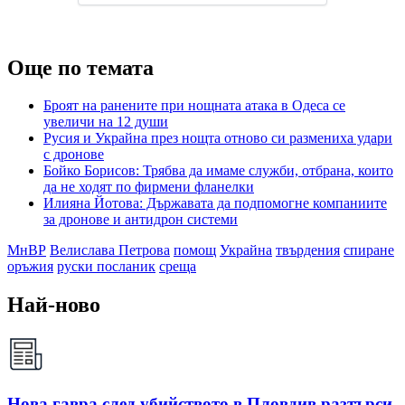
Още по темата
Броят на ранените при нощната атака в Одеса се
увеличи на 12 души
Русия и Украйна през нощта отново си размениха удари
с дронове
Бойко Борисов: Трябва да имаме служби, отбрана, които
да не ходят по фирмени фланелки
Илияна Йотова: Държавата да подпомогне компаниите
за дронове и антидрон системи
МнВР
Велислава Петрова
помощ
Украйна
твърдения
спиране
оръжия
руски посланик
среща
Най-ново
Нова гавра след убийството в Пловдив разтърси