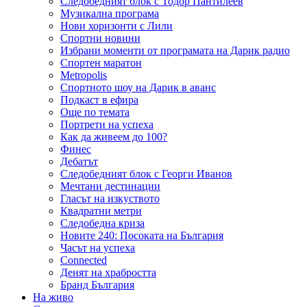
Следобедният блок с Тодор Пантилеев
Музикална програма
Нови хоризонти с Лили
Спортни новини
Избрани моменти от програмата на Дарик радио
Спортен маратон
Metropolis
Спортното шоу на Дарик в аванс
Подкаст в ефира
Още по темата
Портрети на успеха
Как да живеем до 100?
Финес
Дебатът
Следобедният блок с Георги Иванов
Мечтани дестинации
Гласът на изкуството
Квадратни метри
Следобедна криза
Новите 240: Посоката на България
Часът на успеха
Connected
Денят на храбростта
Бранд България
На живо