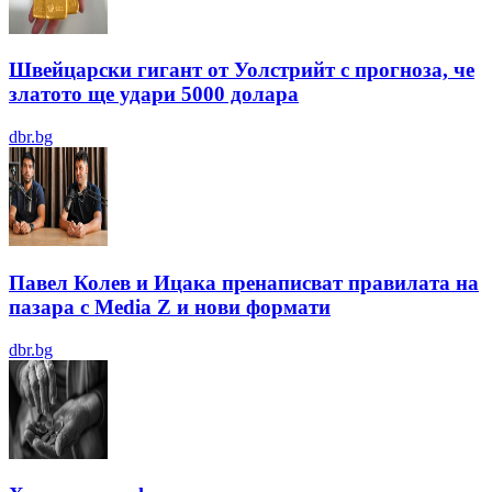
Швейцарски гигант от Уолстрийт с прогноза, че
златото ще удари 5000 долара
dbr.bg
Павел Колев и Ицака пренаписват правилата на
пазара с Media Z и нови формати
dbr.bg