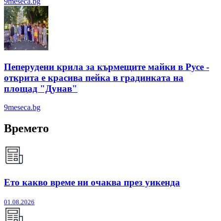
9meseca.bg
Пеперудени крила за кърмещите майки в Русе -
открита е красива пейка в градинката на
площад "Дунав"
9meseca.bg
Времето
Ето какво време ни очаква през уикенда
01.08.2026