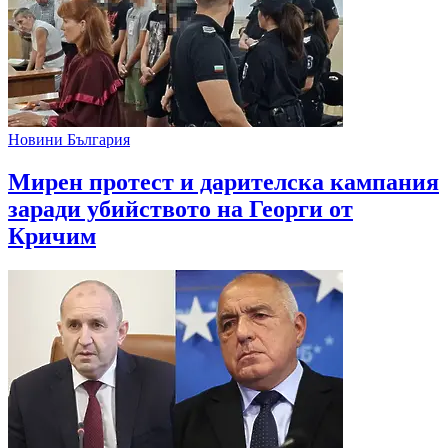
Новини България
Мирен протест и дарителска кампания
заради убийството на Георги от
Кричим