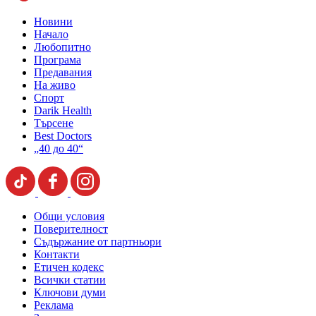
Новини
Начало
Любопитно
Програма
Предавания
На живо
Спорт
Darik Health
Търсене
Best Doctors
„40 до 40“
Общи условия
Поверителност
Съдържание от партньори
Контакти
Етичен кодекс
Всички статии
Ключови думи
Реклама