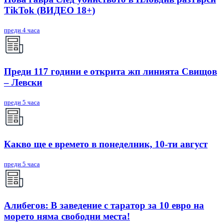
TikTok (ВИДЕО 18+)
преди 4 часа
Преди 117 години е открита жп линията Свищов
– Левски
преди 5 часа
Какво ще е времето в понеделник, 10-ти август
преди 5 часа
Алибегов: В заведение с таратор за 10 евро на
морето няма свободни места!