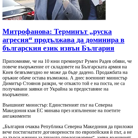
Митрофанова: Терминът „руска
агресия“ продължава да доминира в
българския език извън България
Припомняме, че на 10 юни премиерът Румен Радев обяви, че
повече въоръжение от складовете на Българската армия на
Киев безвъзмездно не може да бъде дадено. Продажбата на
оръжие обаче остава възможна. А днес военният министър
Димитър Стоянов разкри, че откакто той е на поста, не са
получавани заявки от Украйна за предоставяне на
въоръжение.
Външният министър: Единственият път на Северна
Македония към ЕС минава през изпълнение на поетите
ангажименти
„България очаква Република Северна Македония да приложи
вече постигнатите договорености по европейския ѝ път, а не
да търси начини за тяхното предоговаряне“, заяви външният