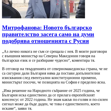
Митрофанова: Новото българско
правителство засега само на думи
подобрява отношенията с Русия
„Аз лично никога не съм се срещала с нея. В моите разговори
с външния министър на Северна Македония говоря на
български език и се разбираме чудесно“, коментира тя.
В отговор на твърденията от северномакедонска страна, че не
са сигурни дали България няма да постави допълнителни
изисквания след евентуални конституционни промени,
министърът посочи, че позицията на София е пределно ясна.
„Има решение на Народното събрание от 2025 година, че
България иска единствено да се прилага европейският
консенсус от 2022 година. Не знам какъв по-голям и по-силен
сигнал може да бъде даден, че това е единственото, което
искаме“, заяви тя.