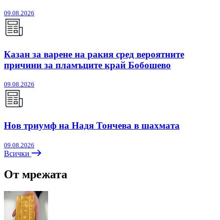
09.08.2026
Казан за варене на ракия сред вероятните
причини за пламъците край Бобошево
09.08.2026
Нов триумф на Надя Тончева в шахмата
09.08.2026
Всички
От мрежата