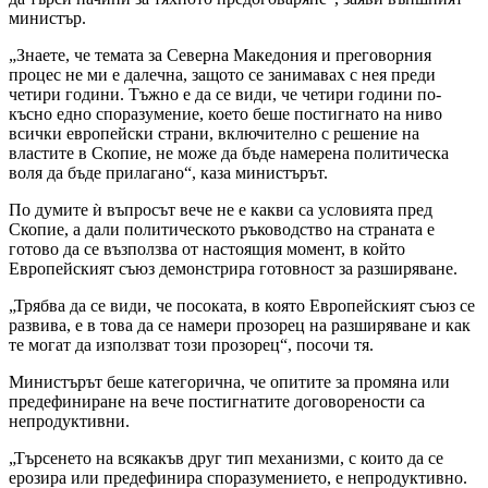
министър.
„Знаете, че темата за Северна Македония и преговорния
процес не ми е далечна, защото се занимавах с нея преди
четири години. Тъжно е да се види, че четири години по-
късно едно споразумение, което беше постигнато на ниво
всички европейски страни, включително с решение на
властите в Скопие, не може да бъде намерена политическа
воля да бъде прилагано“, каза министърът.
По думите ѝ въпросът вече не е какви са условията пред
Скопие, а дали политическото ръководство на страната е
готово да се възползва от настоящия момент, в който
Европейският съюз демонстрира готовност за разширяване.
„Трябва да се види, че посоката, в която Европейският съюз се
развива, е в това да се намери прозорец на разширяване и как
те могат да използват този прозорец“, посочи тя.
Министърът беше категорична, че опитите за промяна или
предефиниране на вече постигнатите договорености са
непродуктивни.
„Търсенето на всякакъв друг тип механизми, с които да се
ерозира или предефинира споразумението, е непродуктивно.