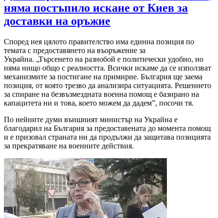
няма постъпило искане от Киев за
доставки на оръжие
Според нея цялото правителство има единна позиция по
темата с предоставянето на въоръжение за
Украйна. „Търсенето на разнобой е политически удобно, но
няма нищо общо с реалността. Всички искаме да се използват
механизмите за постигане на примирие. България ще заема
позиция, от която трезво да анализира ситуацията. Решението
за спиране на безвъзмездната военна помощ е базирано на
капацитета ни и това, което можем да дадем”, посочи тя.
По нейните думи външният министър на Украйна е
благодарил на България за предоставената до момента помощ
и е призовал страната ни да продължи да защитава позицията
за прекратяване на военните действия.