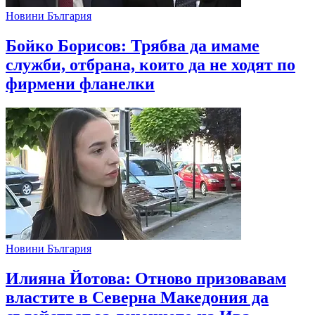
Новини България
Бойко Борисов: Трябва да имаме
служби, отбрана, които да не ходят по
фирмени фланелки
Новини България
Илияна Йотова: Отново призовавам
властите в Северна Македония да