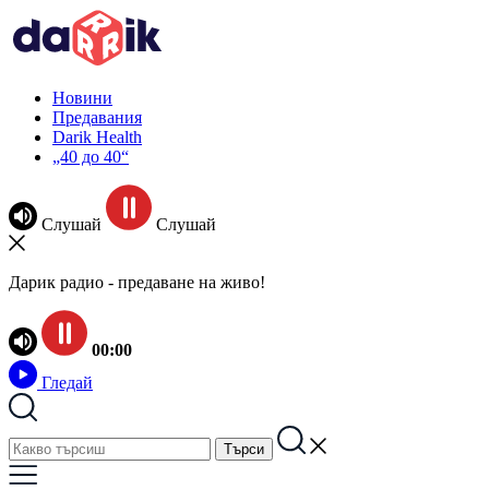
Новини
Предавания
Darik Health
„40 до 40“
Слушай
Слушай
Дарик радио - предаване на живо!
00:00
Гледай