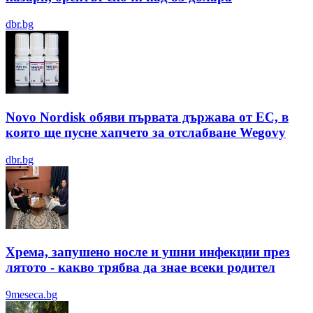
dbr.bg
Novo Nordisk обяви първата държава от ЕС, в
която ще пусне хапчето за отслабване Wegovy
dbr.bg
Хрема, запушено носле и ушни инфекции през
лятотo - какво трябва да знае всеки родител
9meseca.bg