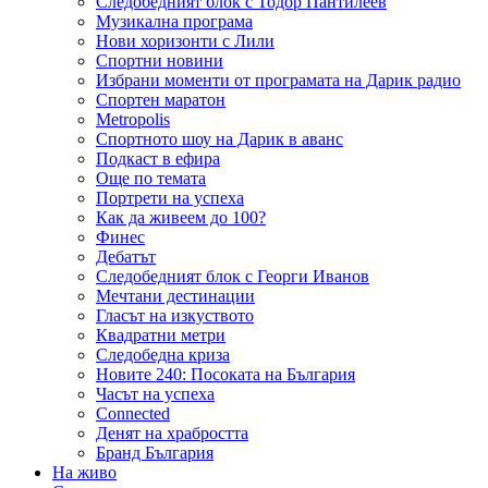
Следобедният блок с Тодор Пантилеев
Музикална програма
Нови хоризонти с Лили
Спортни новини
Избрани моменти от програмата на Дарик радио
Спортен маратон
Metropolis
Спортното шоу на Дарик в аванс
Подкаст в ефира
Още по темата
Портрети на успеха
Как да живеем до 100?
Финес
Дебатът
Следобедният блок с Георги Иванов
Мечтани дестинации
Гласът на изкуството
Квадратни метри
Следобедна криза
Новите 240: Посоката на България
Часът на успеха
Connected
Денят на храбростта
Бранд България
На живо