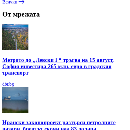
Всички
От мрежата
Метрото до „Левски Г“ тръгва на 15 август,
София инвестира 265 млн. евро в градския
транспорт
dbr.bg
Ирански законопроект разтърси петролните
пазари, брентът скочи над 83 долара