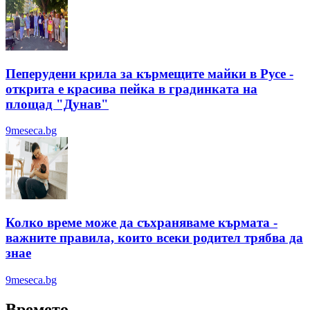
Пеперудени крила за кърмещите майки в Русе -
открита е красива пейка в градинката на
площад "Дунав"
9meseca.bg
Колко време може да съхраняваме кърмата -
важните правила, които всеки родител трябва да
знае
9meseca.bg
Времето