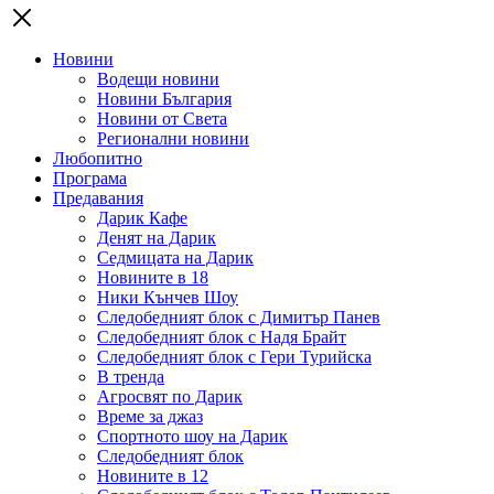
Новини
Водещи новини
Новини България
Новини от Света
Регионални новини
Любопитно
Програма
Предавания
Дарик Кафе
Денят на Дарик
Седмицата на Дарик
Новините в 18
Ники Кънчев Шоу
Следобедният блок с Димитър Панев
Следобедният блок с Надя Брайт
Следобедният блок с Гери Турийска
В тренда
Агросвят по Дарик
Време за джаз
Спортното шоу на Дарик
Следобедният блок
Новините в 12