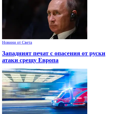
Новини от Света
Западният печат с опасения от руски
атаки срещу Европа