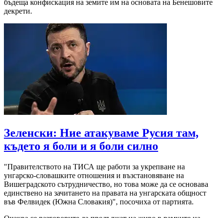
бъдеща конфискация на земите им на основата на Бенешовите
декрети.
Зеленски: Ние атакуваме Русия там,
където я боли и я боли силно
"Правителството на ТИСА ще работи за укрепване на
унгарско-словашките отношения и възстановяване на
Вишеградското сътрудничество, но това може да се основава
единствено на зачитането на правата на унгарската общност
във Фелвидек (Южна Словакия)", посочиха от партията.