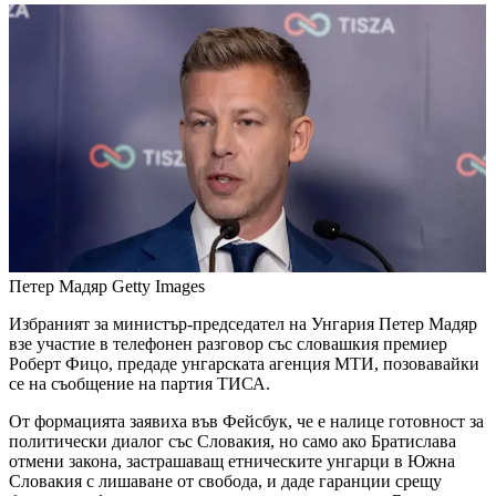
Петер Мадяр
Getty Images
Избраният за министър-председател на Унгария Петер Мадяр
взе участие в телефонен разговор със словашкия премиер
Роберт Фицо, предаде унгарската агенция МТИ, позовавайки
се на съобщение на партия ТИСА.
От формацията заявиха във Фейсбук, че е налице готовност за
политически диалог със Словакия, но само ако Братислава
отмени закона, застрашаващ етническите унгарци в Южна
Словакия с лишаване от свобода, и даде гаранции срещу