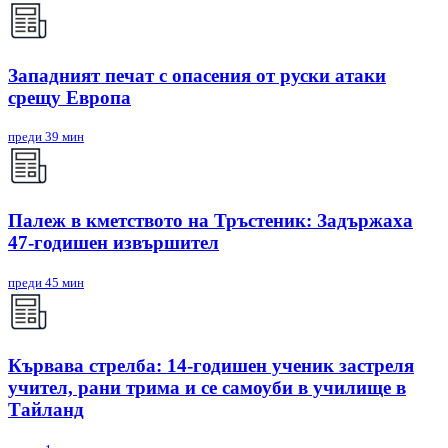
Западният печат с опасения от руски атаки
срещу Европа
преди 39 мин
Палеж в кметството на Тръстеник: Задържаха
47-годишен извършител
преди 45 мин
Кървава стрелба: 14-годишен ученик застреля
учител, рани трима и се самоуби в училище в
Тайланд