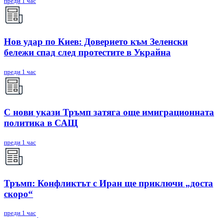
преди 1 час
Нов удар по Киев: Доверието към Зеленски
бележи спад след протестите в Украйна
преди 1 час
С нови укази Тръмп затяга още имиграционната
политика в САЩ
преди 1 час
Тръмп: Конфликтът с Иран ще приключи „доста
скоро“
преди 1 час