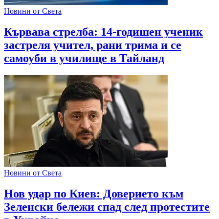
Новини от Света
Кървава стрелба: 14-годишен ученик
застреля учител, рани трима и се
самоуби в училище в Тайланд
Новини от Света
Нов удар по Киев: Доверието към
Зеленски бележи спад след протестите