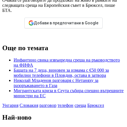
Очаква се разговорите да продължат на живо в рамките на
следващата среща на Европейския съвет в Брюксел, пише
БТА.
Добави в предпочитани в Google
Още по темата
Инфантино свика извънредна среща на ръководството
на ФИФА
Бащата на 7 деца, виновен за измама с €50 000 за
мобилни телефони в Пловдив, остава в затвора
Николай Младенов разговаря с Нетаняху за
разоръжаването в Газа
Мигрантската криза в Сеута събира спешно вътрешните
министри на ЕС
Унгария
Словакия
разговор
телефон
среща
Брюксел
Най-ново