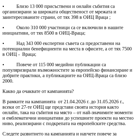
• Близо 13 000 присъствени и онлайн събития са
организирани за широката общественост от мрежата и
заинтересованите страни, от тях 398 в ОИЦ Враца ;
• Около 310 000 участници са се включили в нашите
инициативи, от тях 8500 в ОИЦ-Враца;
• Над 343 000 експертни съвета са предоставени на
потенциални бенефициенти на места в офисите, а от тях 7500
в ОИЦ - Враца;
• Повече от 115 000 медийни публикации са
популяризирали възможностите за европейско финансиране и
добрите практики, а публикациите на ОИЦ-Враца са близо
2000.
Какво да очаквате от кампанията?
В рамките на кампанията от 21.04.2026 г. до 31.05.2026 г.,
всеки от 27-те ОИЦ ще представи своята история както
онлайн, така на събития на място – от най-значимите моменти
и емблематични инициативи до успешните проекти на местно
ниво, реализирани с подкрепата на европейските средства.
Следете развитието на кампанията и научете повече за