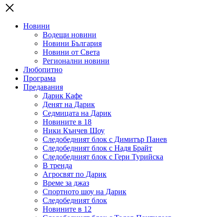
Новини
Водещи новини
Новини България
Новини от Света
Регионални новини
Любопитно
Програма
Предавания
Дарик Кафе
Денят на Дарик
Седмицата на Дарик
Новините в 18
Ники Кънчев Шоу
Следобедният блок с Димитър Панев
Следобедният блок с Надя Брайт
Следобедният блок с Гери Турийска
В тренда
Агросвят по Дарик
Време за джаз
Спортното шоу на Дарик
Следобедният блок
Новините в 12