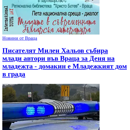
Новини от Враца
Писателят Милен Хальов събира
млади автори във Враца за Деня на
младежта - домакин е Младежкият дом
в града