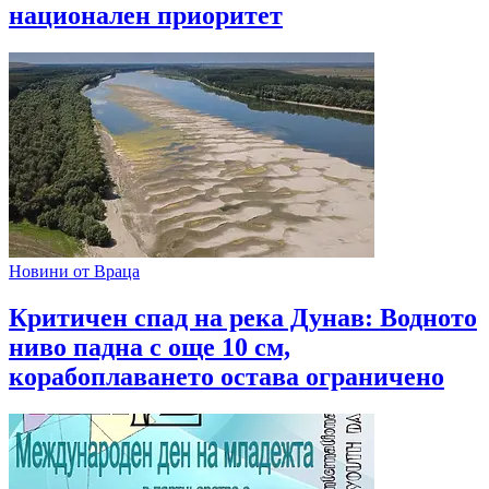
национален приоритет
Новини от Враца
Критичен спад на река Дунав: Водното
ниво падна с още 10 см,
корабоплаването остава ограничено