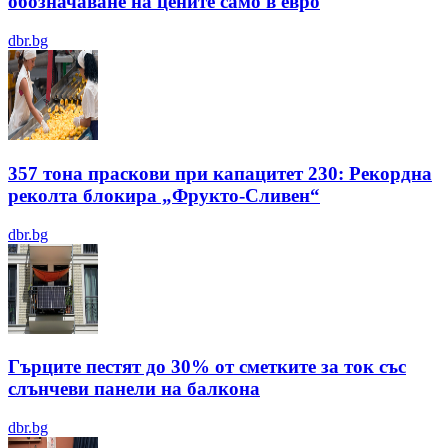
обозначаване на цените само в евро
dbr.bg
357 тона праскови при капацитет 230: Рекордна
реколта блокира „Фрукто-Сливен“
dbr.bg
Гърците пестят до 30% от сметките за ток със
слънчеви панели на балкона
dbr.bg