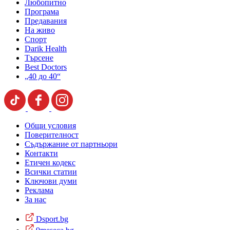
Любопитно
Програма
Предавания
На живо
Спорт
Darik Health
Търсене
Best Doctors
„40 до 40“
Общи условия
Поверителност
Съдържание от партньори
Контакти
Етичен кодекс
Всички статии
Ключови думи
Реклама
За нас
Dsport.bg