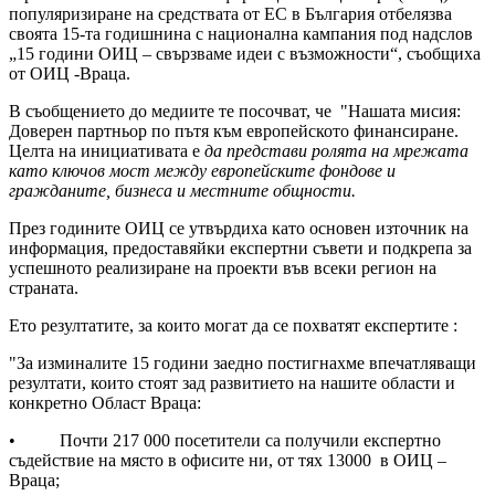
популяризиране на средствата от ЕС в България отбелязва
своята 15-та годишнина с национална кампания под надслов
„15 години ОИЦ – свързваме идеи с възможности“, съобщиха
от ОИЦ -Враца.
В съобщението до медиите те посочват, че "Нашата мисия:
Доверен партньор по пътя към европейското финансиране.
Целта на инициативата е
да представи ролята на мрежата
като ключов мост между европейските фондове и
гражданите, бизнеса и местните общности.
През годините ОИЦ се утвърдиха като основен източник на
информация, предоставяйки експертни съвети и подкрепа за
успешното реализиране на проекти във всеки регион на
страната.
Ето резултатите, за които могат да се похватят експертите :
"За изминалите 15 години заедно постигнахме впечатляващи
резултати, които стоят зад развитието на нашите области и
конкретно Област Враца:
• Почти 217 000 посетители са получили експертно
съдействие на място в офисите ни, от тях 13000 в ОИЦ –
Враца;