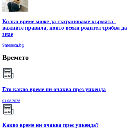
Колко време може да съхраняваме кърмата -
важните правила, които всеки родител трябва да
знае
9meseca.bg
Времето
Ето какво време ни очаква през уикенда
01.08.2026
Какво време ни очаква през уикенда?