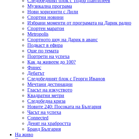
Следобедният блок с Тодор Пантилеев
Музикална програма
Нови хоризонти с Лили
Спортни новини
Избрани моменти от програмата на Дарик радио
Спортен маратон
Metropolis
Спортното шоу на Дарик в аванс
Подкаст в ефира
Още по темата
Портрети на успеха
Как да живеем до 100?
Финес
Дебатът
Следобедният блок с Георги Иванов
Мечтани дестинации
Гласът на изкуството
Квадратни метри
Следобедна криза
Новите 240: Посоката на България
Часът на успеха
Connected
Денят на храбростта
Бранд България
На живо