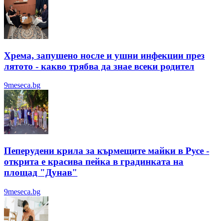
Хрема, запушено носле и ушни инфекции през
лятотo - какво трябва да знае всеки родител
9meseca.bg
Пеперудени крила за кърмещите майки в Русе -
открита е красива пейка в градинката на
площад "Дунав"
9meseca.bg