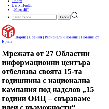
Спорт
Darik Health
„40 до 40“
Дарик
|
Новини
|
Регионални новини
|
Новини от
Враца
Мрежата от 27 Областни
информационни центъра
отбелязва своята 15-та
годишнина с национална
кампания под надслов „15
години ОИЦ – свързваме
идеи с възможности“