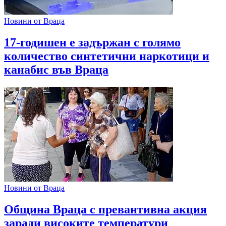
Новини от Враца
17-годишен е задържан с голямо
количество синтетични наркотици и
канабис във Враца
Новини от Враца
Община Враца с превантивна акция
заради високите температури