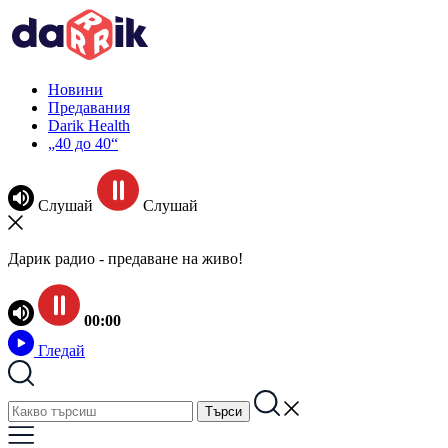
Новини
Предавания
Darik Health
„40 до 40“
Слушай
Слушай
Дарик радио - предаване на живо!
00:00
Гледай