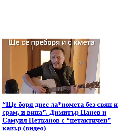
“Ще боря днес ла*номета без свян и
срам, и вина”. Димитър Панев и
Самуил Петканов с “нетактичен”
кавър (видео)