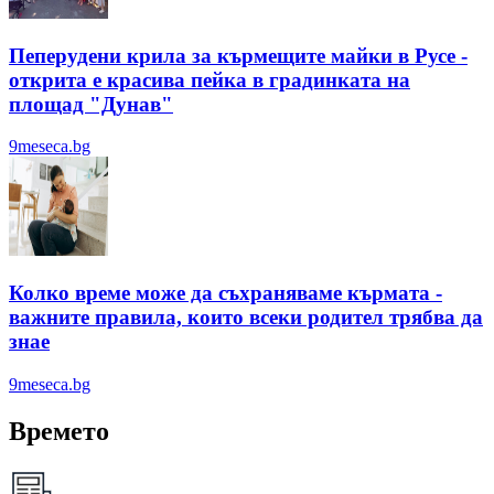
Пеперудени крила за кърмещите майки в Русе -
открита е красива пейка в градинката на
площад "Дунав"
9meseca.bg
Колко време може да съхраняваме кърмата -
важните правила, които всеки родител трябва да
знае
9meseca.bg
Времето