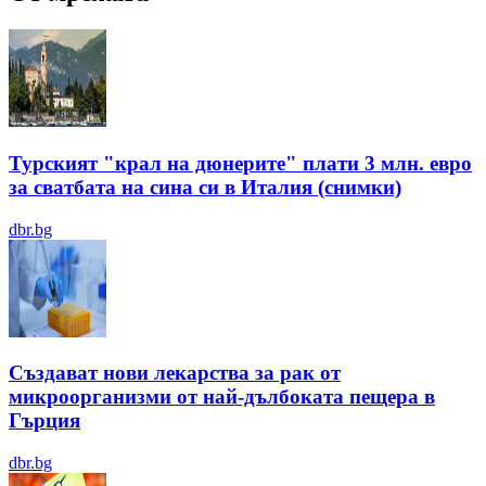
Турският "крал на дюнерите" плати 3 млн. евро
за сватбата на сина си в Италия (снимки)
dbr.bg
Създават нови лекарства за рак от
микроорганизми от най-дълбоката пещера в
Гърция
dbr.bg