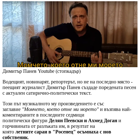
Димитър Панев
Youtube (стопкадър)
Водещият, новинарят, репортерът, но не на последно място -
пеещият журналист Димитър Панев създаде поредената песен
с актуален сатирично-политически текст.
Този път музикалното му произведението е със
заглавие
"Момчето, което отне ми морето"
и възпява най-
коментираните в последните седмици
политически фигури
Делян Пеевски и Ахмед Доган
и
горчивината от разлъката им, в резултат на
която
летните
сараи в "Росенец" осъмнаха с нов
собственик
.