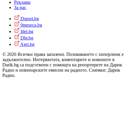
Реклама
За нас
Dsport.bg
9meseca.bg
Idei.bg
Dbr.bg
Agri.bg
© 2026 Всички права запазени. Позоваването с хиперлинк е
задължително. Интервютата, коментарите и новините в
Darik.bg са подготвени с помощта на репортерите на Дарик
Радио и новинарските емисии на радиото. Снимки: Дарик
Радио.