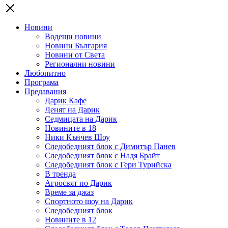
Новини
Водещи новини
Новини България
Новини от Света
Регионални новини
Любопитно
Програма
Предавания
Дарик Кафе
Денят на Дарик
Седмицата на Дарик
Новините в 18
Ники Кънчев Шоу
Следобедният блок с Димитър Панев
Следобедният блок с Надя Брайт
Следобедният блок с Гери Турийска
В тренда
Агросвят по Дарик
Време за джаз
Спортното шоу на Дарик
Следобедният блок
Новините в 12