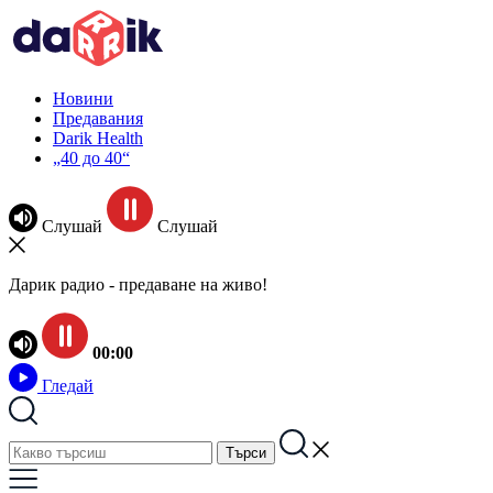
Новини
Предавания
Darik Health
„40 до 40“
Слушай
Слушай
Дарик радио - предаване на живо!
00:00
Гледай