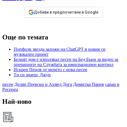
Добави в предпочитани в Google
Още по темата
Попфолк звезда заложи на ChatGPT в новия си
музикален проект
Белият дом е използвал песен на Бед Бъни за видео за
операциите на Службата за имиграционен контрол
Искрен Пецов от морето с нова песен
Ти си знаеш, Джун
песен
Делян Пеевски и Ахмед Дога
Димитър Панев
сараи в
Росенец
Най-ново