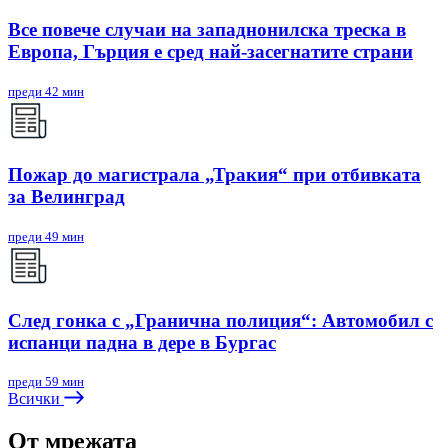
Все повече случаи на западнонилска треска в
Европа, Гърция е сред най-засегнатите страни
преди 42 мин
Пожар до магистрала „Тракия“ при отбивката
за Велинград
преди 49 мин
След гонка с „Гранична полиция“: Автомобил с
испанци падна в дере в Бургас
преди 59 мин
Всички
От мрежата