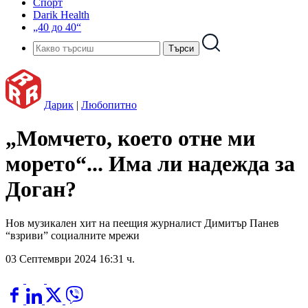
Спорт
Darik Health
„40 до 40“
Дарик
|
Любопитно
„Момчето, което отне ми
морето“... Има ли надежда за
Доган?
Нов музикален хит на пеещия журналист Димитър Панев
“взриви” социалните мрежи
03 Септември 2024 16:31 ч.