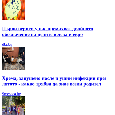
Първи вериги у нас премахват двойното
обозначение на цените в лева и евро
dbr.bg
Хрема, запушено носле и ушни инфекции през
лятотo - какво трябва да знае всеки родител
9meseca.bg