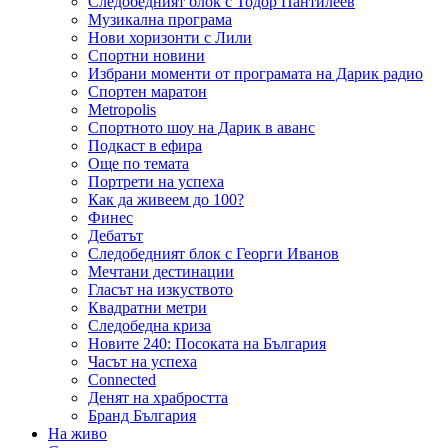
Следобедният блок с Тодор Пантилеев
Музикална програма
Нови хоризонти с Лили
Спортни новини
Избрани моменти от програмата на Дарик радио
Спортен маратон
Metropolis
Спортното шоу на Дарик в аванс
Подкаст в ефира
Още по темата
Портрети на успеха
Как да живеем до 100?
Финес
Дебатът
Следобедният блок с Георги Иванов
Мечтани дестинации
Гласът на изкуството
Квадратни метри
Следобедна криза
Новите 240: Посоката на България
Часът на успеха
Connected
Денят на храбростта
Бранд България
На живо