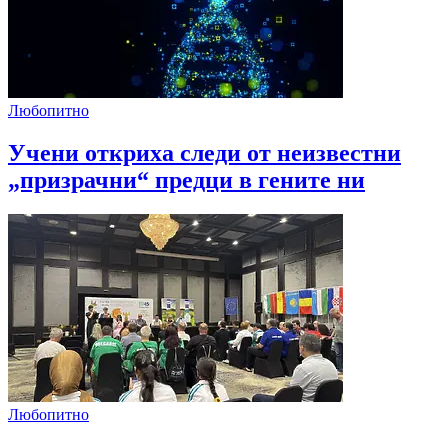
Любопитно
Учени откриха следи от неизвестни
„призрачни“ предци в гените ни
Любопитно