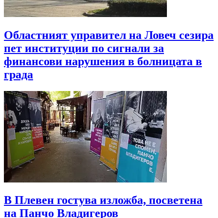
Областният управител на Ловеч сезира
пет институции по сигнали за
финансови нарушения в болницата в
града
В Плевен гостува изложба, посветена
на Панчо Владигеров