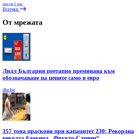
преди 1 час
Всички
От мрежата
Лидл България поетапно преминава към
обозначаване на цените само в евро
dbr.bg
357 тона праскови при капацитет 230: Рекордна
реколта блокира „Фрукто-Сливен“