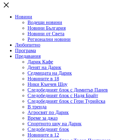
Новини
Водещи новини
Новини България
Новини от Света
Регионални новини
Любопитно
Програма
Предавания
Дарик Кафе
Денят на Дарик
Седмицата на Дарик
Новините в 18
Ники Кънчев Шоу
Следобедният блок с Димитър Панев
Следобедният блок с Надя Брайт
Следобедният блок с Гери Турийска
В тренда
Агросвят по Дарик
Време за джаз
Спортното шоу на Дарик
Следобедният блок
Новините в 12