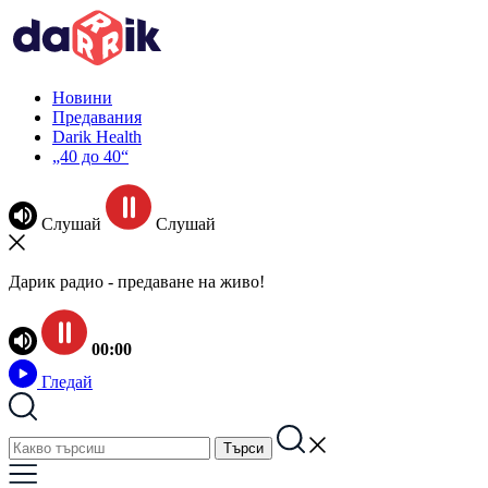
Новини
Предавания
Darik Health
„40 до 40“
Слушай
Слушай
Дарик радио - предаване на живо!
00:00
Гледай