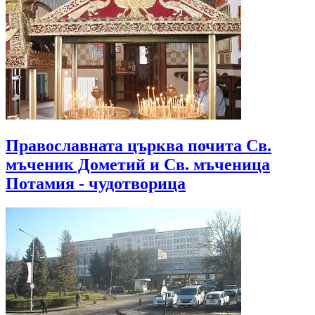
Православната църква почита Св.
мъченик Дометий и Св. мъченица
Потамия - чудотворица