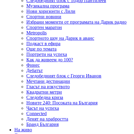
Следобедният блок с Тодор Пантилеев
Музикална програма
Нови хоризонти с Лили
Спортни новини
Избрани моменти от програмата на Дарик радио
Спортен маратон
Metropolis
Спортното шоу на Дарик в аванс
Подкаст в ефира
Още по темата
Портрети на успеха
Как да живеем до 100?
Финес
Дебатът
Следобедният блок с Георги Иванов
Мечтани дестинации
Гласът на изкуството
Квадратни метри
Следобедна криза
Новите 240: Посоката на България
Часът на успеха
Connected
Денят на храбростта
Бранд България
На живо