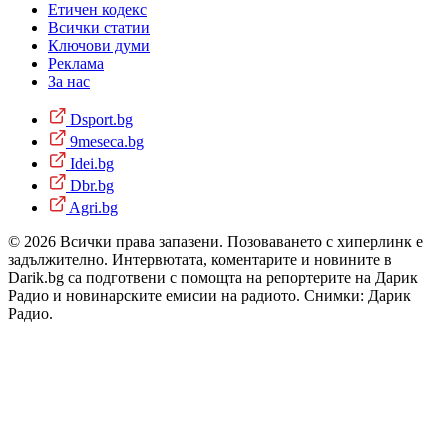
Етичен кодекс
Всички статии
Ключови думи
Реклама
За нас
Dsport.bg
9meseca.bg
Idei.bg
Dbr.bg
Agri.bg
© 2026 Всички права запазени. Позоваването с хиперлинк е
задължително. Интервютата, коментарите и новините в
Darik.bg са подготвени с помощта на репортерите на Дарик
Радио и новинарските емисии на радиото. Снимки: Дарик
Радио.