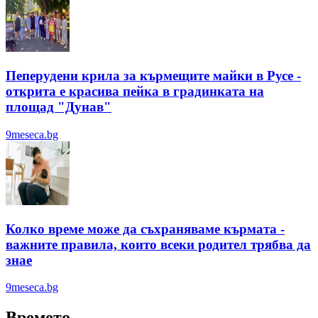
Пеперудени крила за кърмещите майки в Русе -
открита е красива пейка в градинката на
площад "Дунав"
9meseca.bg
Колко време може да съхраняваме кърмата -
важните правила, които всеки родител трябва да
знае
9meseca.bg
Времето