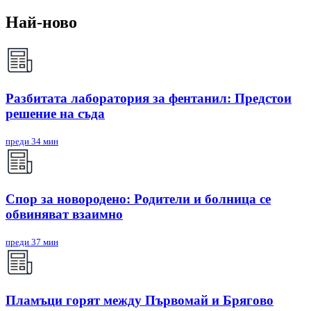
Най-ново
Разбитата лаборатория за фентанил: Предстои
решение на съда
преди 34 мин
Спор за новородено: Родители и болница се
обвиняват взаимно
преди 37 мин
Пламъци горят между Първомай и Брягово