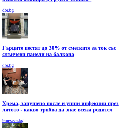
dbr.bg
Гърците пестят до 30% от сметките за ток със
слънчеви панели на балкона
dbr.bg
Хрема, запушено носле и ушни инфекции през
лятотo - какво трябва да знае всеки родител
9meseca.bg