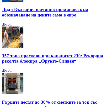
Лидл България поетапно преминава към
обозначаване на цените само в евро
dbr.bg
357 тона праскови при капацитет 230: Рекордна
реколта блокира „Фрукто-Сливен“
dbr.bg
Гърците пестят до 30% от сметките за ток със