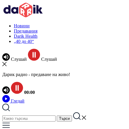
Новини
Предавания
Darik Health
„40 до 40“
Слушай
Слушай
Дарик радио - предаване на живо!
00:00
Гледай