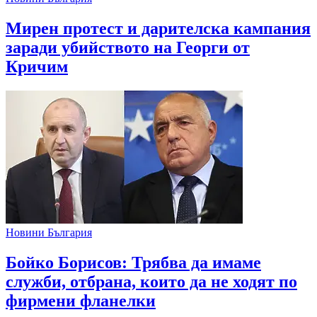
Мирен протест и дарителска кампания
заради убийството на Георги от
Кричим
Новини България
Бойко Борисов: Трябва да имаме
служби, отбрана, които да не ходят по
фирмени фланелки