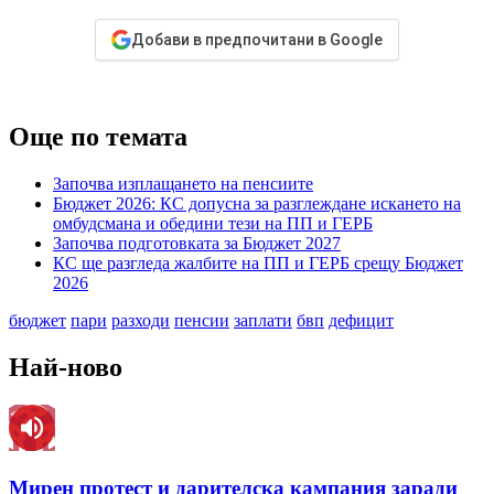
Добави в предпочитани в Google
Още по темата
Започва изплащането на пенсиите
Бюджет 2026: КС допусна за разглеждане искането на
омбудсмана и обедини тези на ПП и ГЕРБ
Започва подготовката за Бюджет 2027
КС ще разгледа жалбите на ПП и ГЕРБ срещу Бюджет
2026
бюджет
пари
разходи
пенсии
заплати
бвп
дефицит
Най-ново
Мирен протест и дарителска кампания заради