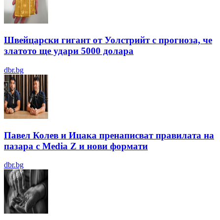
Швейцарски гигант от Уолстрийт с прогноза, че
златото ще удари 5000 долара
dbr.bg
Павел Колев и Ицака пренаписват правилата на
пазара с Media Z и нови формати
dbr.bg