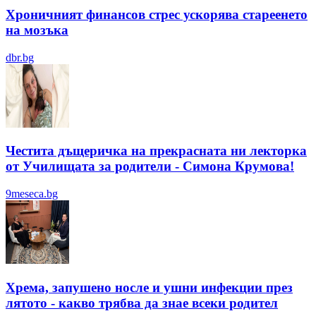
Хроничният финансов стрес ускорява стареенето
на мозъка
dbr.bg
Честита дъщеричка на прекрасната ни лекторка
от Училищата за родители - Симона Крумова!
9meseca.bg
Хрема, запушено носле и ушни инфекции през
лятотo - какво трябва да знае всеки родител