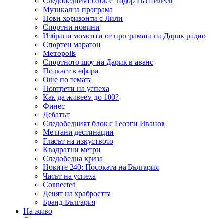
Следобедният блок с Тодор Пантилеев
Музикална програма
Нови хоризонти с Лили
Спортни новини
Избрани моменти от програмата на Дарик радио
Спортен маратон
Metropolis
Спортното шоу на Дарик в аванс
Подкаст в ефира
Още по темата
Портрети на успеха
Как да живеем до 100?
Финес
Дебатът
Следобедният блок с Георги Иванов
Мечтани дестинации
Гласът на изкуството
Квадратни метри
Следобедна криза
Новите 240: Посоката на България
Часът на успеха
Connected
Денят на храбростта
Бранд България
На живо