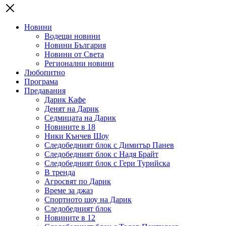
Новини
Водещи новини
Новини България
Новини от Света
Регионални новини
Любопитно
Програма
Предавания
Дарик Кафе
Денят на Дарик
Седмицата на Дарик
Новините в 18
Ники Кънчев Шоу
Следобедният блок с Димитър Панев
Следобедният блок с Надя Брайт
Следобедният блок с Гери Турийска
В тренда
Агросвят по Дарик
Време за джаз
Спортното шоу на Дарик
Следобедният блок
Новините в 12