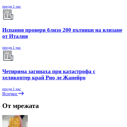
преди 1 час
Испания провери близо 200 пътници на влизане
от Италия
преди 1 час
Четирима загинаха при катастрофа с
хеликоптер край Рио де Жанейро
преди 1 час
Всички
От мрежата