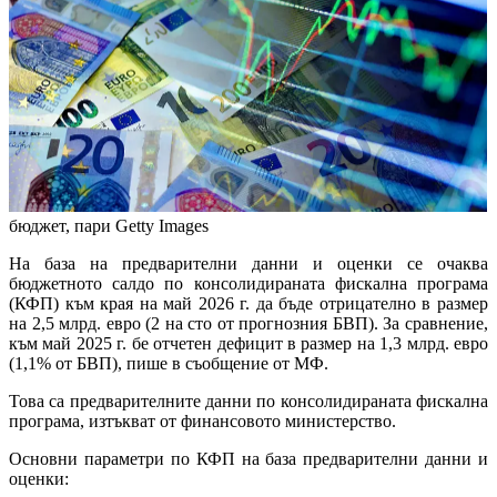
бюджет, пари
Getty Images
На база на предварителни данни и оценки се очаква
бюджетното салдо по консолидираната фискална програма
(КФП) към края на май 2026 г. да бъде отрицателно в размер
на 2,5 млрд. евро (2 на сто от прогнозния БВП). За сравнение,
към май 2025 г. бе отчетен дефицит в размер на 1,3 млрд. евро
(1,1% от БВП), пише в съобщение от МФ.
Това са предварителните данни по консолидираната фискална
програма, изтъкват от финансовото министерство.
Основни параметри по КФП на база предварителни данни и
оценки: