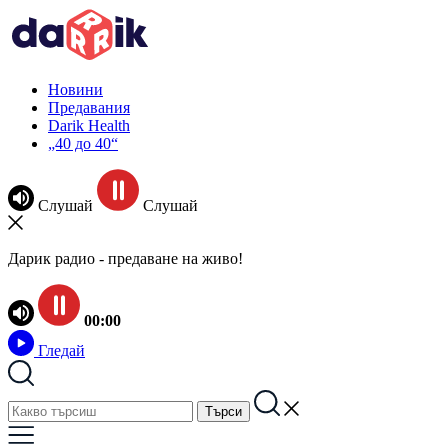
Новини
Предавания
Darik Health
„40 до 40“
Слушай
Слушай
Дарик радио - предаване на живо!
00:00
Гледай