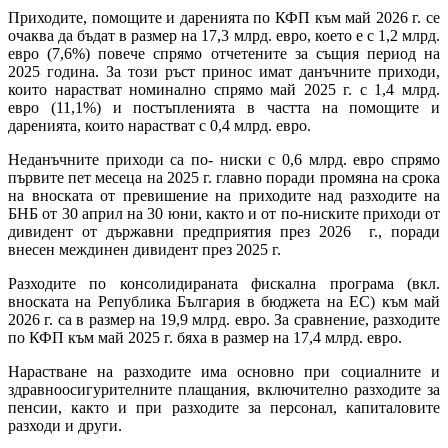
Приходите, помощите и даренията по КФП към май 2026 г. се
очаква да бъдат в размер на 17,3 млрд. евро, което е с 1,2 млрд.
евро (7,6%) повече спрямо отчетените за същия период на
2025 година. За този ръст принос имат данъчните приходи,
които нарастват номинално спрямо май 2025 г. с 1,4 млрд.
евро (11,1%) и постъпленията в частта на помощите и
даренията, които нарастват с 0,4 млрд. евро.
Неданъчните приходи са по- ниски с 0,6 млрд. евро спрямо
първите пет месеца на 2025 г. главно поради промяна на срока
на вноската от превишение на приходите над разходите на
БНБ от 30 април на 30 юни, както и от по-ниските приходи от
дивидент от държавни предприятия през 2026 г., поради
внесен междинен дивидент през 2025 г.
Разходите по консолидираната фискална програма (вкл.
вноската на Република България в бюджета на ЕС) към май
2026 г. са в размер на 19,9 млрд. евро. За сравнение, разходите
по КФП към май 2025 г. бяха в размер на 17,4 млрд. евро.
Нарастване на разходите има основно при социалните и
здравноосигурителните плащания, включително разходите за
пенсии, както и при разходите за персонал, капиталовите
разходи и други.