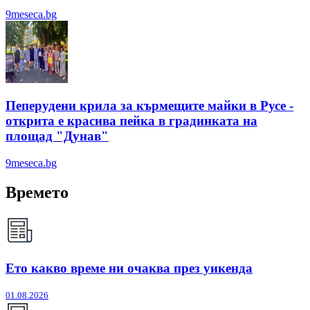
9meseca.bg
Пеперудени крила за кърмещите майки в Русе -
открита е красива пейка в градинката на
площад "Дунав"
9meseca.bg
Времето
Ето какво време ни очаква през уикенда
01.08.2026