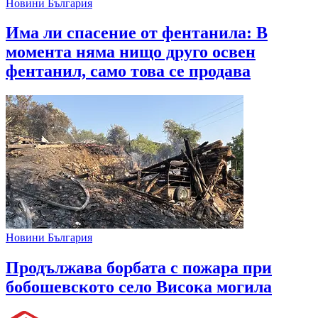
Новини България
Има ли спасение от фентанила: В
момента няма нищо друго освен
фентанил, само това се продава
Новини България
Продължава борбата с пожара при
бобошевското село Висока могила