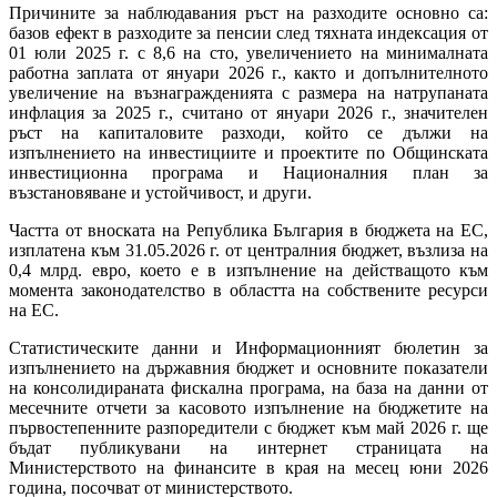
Причините за наблюдавания ръст на разходите основно са:
базов ефект в разходите за пенсии след тяхната индексация от
01 юли 2025 г. с 8,6 на сто, увеличението на минималната
работна заплата от януари 2026 г., както и допълнителното
увеличение на възнагражденията с размера на натрупаната
инфлация за 2025 г., считано от януари 2026 г., значителен
ръст на капиталовите разходи, който се дължи на
изпълнението на инвестициите и проектите по Общинската
инвестиционна програма и Националния план за
възстановяване и устойчивост, и други.
Частта от вноската на Република България в бюджета на ЕС,
изплатена към 31.05.2026 г. от централния бюджет, възлиза на
0,4 млрд. евро, което е в изпълнение на действащото към
момента законодателство в областта на собствените ресурси
на ЕС.
Статистическите данни и Информационният бюлетин за
изпълнението на държавния бюджет и основните показатели
на консолидираната фискална програма, на база на данни от
месечните отчети за касовото изпълнение на бюджетите на
първостепенните разпоредители с бюджет към май 2026 г. ще
бъдат публикувани на интернет страницата на
Министерството на финансите в края на месец юни 2026
година, посочват от министерството.