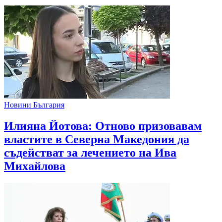
Новини България
Илияна Йотова: Отново призовавам
властите в Северна Македония да
съдействат за лечението на Ива
Михайлова