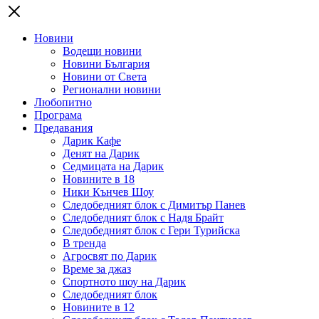
Новини
Водещи новини
Новини България
Новини от Света
Регионални новини
Любопитно
Програма
Предавания
Дарик Кафе
Денят на Дарик
Седмицата на Дарик
Новините в 18
Ники Кънчев Шоу
Следобедният блок с Димитър Панев
Следобедният блок с Надя Брайт
Следобедният блок с Гери Турийска
В тренда
Агросвят по Дарик
Време за джаз
Спортното шоу на Дарик
Следобедният блок
Новините в 12