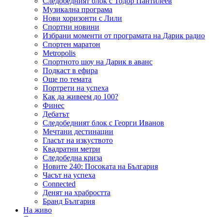
Следобедният блок с Тодор Пантилеев
Музикална програма
Нови хоризонти с Лили
Спортни новини
Избрани моменти от програмата на Дарик радио
Спортен маратон
Metropolis
Спортното шоу на Дарик в аванс
Подкаст в ефира
Още по темата
Портрети на успеха
Как да живеем до 100?
Финес
Дебатът
Следобедният блок с Георги Иванов
Мечтани дестинации
Гласът на изкуството
Квадратни метри
Следобедна криза
Новите 240: Посоката на България
Часът на успеха
Connected
Денят на храбростта
Бранд България
На живо