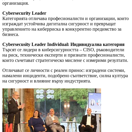
организация.
Cybersecurity Leader
Категорията отличава професионалисти и организации, които
изграждат устойчива дигитална сигурност и превръщат
управлението на киберриска в конкурентно предимство за
бизнеса.
Cybersecusity Leader Individual: Индивидуална категория
Търсят се лидери в киберсигурността – CISO, ръководители
на риск, технически експерти и признати професионалисти,
които съчетават стратегическо мислене с измерими резултати.
Отличават се личности с реален принос: изградени системи,
намалени инциденти, подобрено съответствие, силна култура
на сигурност и влияние върху индустрията.