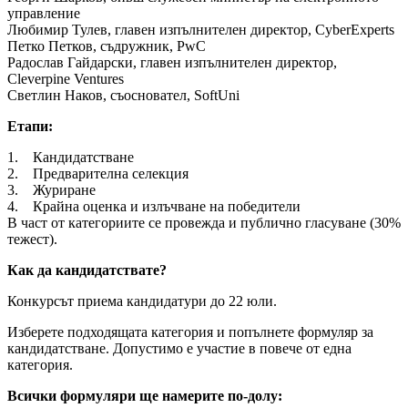
управление
Любимир Тулев, главен изпълнителен директор, CyberExperts
Петко Петков, съдружник, PwC
Радослав Гайдарски, главен изпълнителен директор,
Cleverpine Ventures
Светлин Наков, съосновател, SoftUni
Етапи:
1. Кандидатстване
2. Предварителна селекция
3. Журиране
4. Крайна оценка и излъчване на победители
В част от категориите се провежда и публично гласуване (30%
тежест).
Как да кандидатствате?
Конкурсът приема кандидатури до 22 юли.
Изберете подходящата категория и попълнете формуляр за
кандидатстване. Допустимо е участие в повече от една
категория.
Всички формуляри ще намерите по-долу: