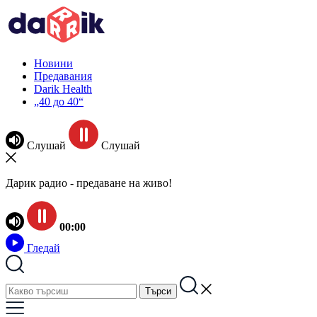
Новини
Предавания
Darik Health
„40 до 40“
Слушай
Слушай
Дарик радио - предаване на живо!
00:00
Гледай