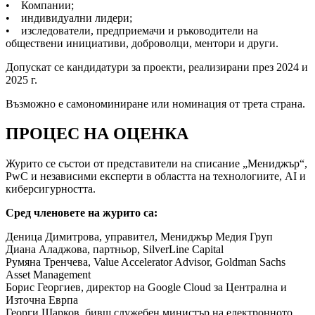
• Компании;
• индивидуални лидери;
• изследователи, предприемачи и ръководители на
обществени инициативи, доброволци, ментори и други.
Допускат се кандидатури за проекти, реализирани през 2024 и
2025 г.
Възможно е самономиниране или номинация от трета страна.
ПРОЦЕС НА ОЦЕНКА
Журито се състои от представители на списание „Мениджър“,
PwC и независими експерти в областта на технологиите, AI и
киберсигурността.
Сред членовете на журито са:
Деница Димитрова, управител, Мениджър Медия Груп
Диана Аладжова, партньор, SilverLine Capital
Румяна Тренчева, Value Accelerator Advisor, Goldman Sachs
Asset Management
Борис Георгиев, директор на Google Cloud за Централна и
Източна Еврпа
Георги Шарков, бивш служебен министър на електронното