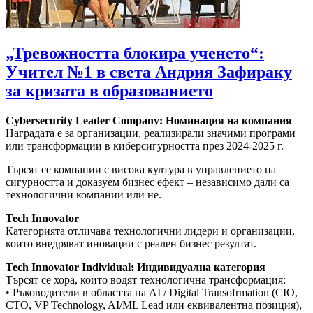
„Тревожността блокира ученето“:
Учител №1 в света Андрия Зафираку
за кризата в образованието
Cybersecurity Leader Company: Номинация на компания
Наградата е за организации, реализирали значими програми
или трансформации в киберсигурността през 2024-2025 г.
Търсят се компании с висока култура в управлението на
сигурността и доказуем бизнес ефект – независимо дали са
технологични компании или не.
Tech Innovator
Категорията отличава технологични лидери и организации,
които внедряват иновации с реален бизнес резултат.
Tech Innovator Individual: Индивидуална категория
Търсят се хора, които водят технологична трансформация:
• Ръководители в областта на AI / Digital Transofrmation (CIO,
CTO, VP Technology, AI/ML Lead или еквивалентна позиция),