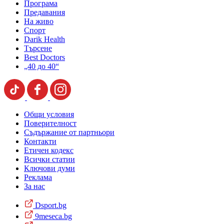
Програма
Предавания
На живо
Спорт
Darik Health
Търсене
Best Doctors
„40 до 40“
Общи условия
Поверителност
Съдържание от партньори
Контакти
Етичен кодекс
Всички статии
Ключови думи
Реклама
За нас
Dsport.bg
9meseca.bg