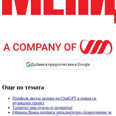
Добави в предпочитани в Google
Още по темата
Попфолк звезда заложи на ChatGPT в новия си
музикален проект
Талантът има нужда от подкрепа!
Община Враца подписа допълнително споразумение за