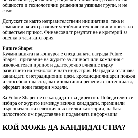
общности и технологични решения за уязвими групи, и не
само.
Допускат се както неправителствени инициативи, така и
компании, които развиват устойчиви технологични проекти с
обществен принос. Финансовият резултат не е критерий за
оценка в тази категория.
Future Shaper
Кулминацията на конкурса е специалната награда Future
Shaper - признание на журито за личност или компания с
изключителен принос и дългосрочно влияние върху
развитието на технологичната индустрия. Наградата отличава
кандидати с нетрадиционни идеи, кросдисциплинарен подход
и способност да създават иновативни решения с потенциал да
оформят нови пазарни модели.
За Future Shaper не се кандидатства директно. Победителят се
избира от журито измежду всички кандидати, преминали
първоначалната селекция във всички категории, на база
цялостното им представяне и подадената информация.
КОЙ МОЖЕ ДА КАНДИДАТСТВА?