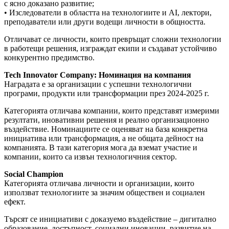
с ясно доказано развитие;
• Изследователи в областта на технологиите и AI, лектори,
преподаватели или други водещи личности в общността.
Отличават се личности, които превръщат сложни технологии
в работещи решения, изграждат екипи и създават устойчиво
конкурентно предимство.
Tech Innovator Company: Номинация на компания
Наградата е за организации с успешни технологични
програми, продукти или трансформации през 2024-2025 г.
Категорията отличава компании, които представят измерими
резултати, иновативни решения и реално организационно
въздействие. Номинациите се оценяват на база конкретна
инициатива или трансформация, а не общата дейност на
компанията. В тази категория мога да вземат участие и
компании, които са извън технологичния сектор.
Social Champion
Категорията отличава личности и организации, които
използват технологиите за значим обществен и социален
ефект.
Търсят се инициативи с доказуемо въздействие – дигитално
образование, достъпност, социални иновации, развитие на