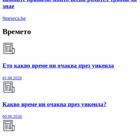
знае
9meseca.bg
Времето
Ето какво време ни очаква през уикенда
01.08.2026
Какво време ни очаква през уикенда?
06.06.2026