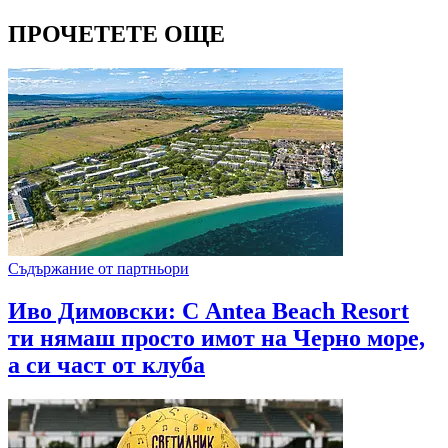
ПРОЧЕТЕТЕ ОЩЕ
Съдържание от партньори
Иво Димовски: С Antea Beach Resort
ти нямаш просто имот на Черно море,
а си част от клуба