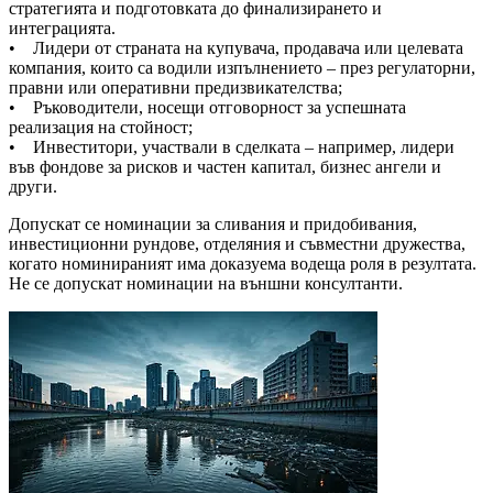
стратегията и подготовката до финализирането и
интеграцията.
• Лидери от страната на купувача, продавача или целевата
компания, които са водили изпълнението – през регулаторни,
правни или оперативни предизвикателства;
• Ръководители, носещи отговорност за успешната
реализация на стойност;
• Инвеститори, участвали в сделката – например, лидери
във фондове за рисков и частен капитал, бизнес ангели и
други.
Допускат се номинации за сливания и придобивания,
инвестиционни рундове, отделяния и съвместни дружества,
когато номинираният има доказуема водеща роля в резултата.
Не се допускат номинации на външни консултанти.