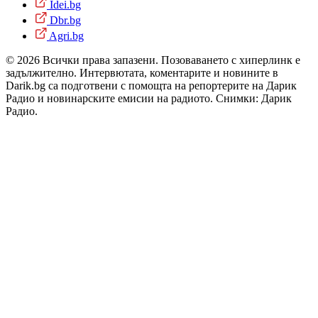
Idei.bg
Dbr.bg
Agri.bg
© 2026 Всички права запазени. Позоваването с хиперлинк е
задължително. Интервютата, коментарите и новините в
Darik.bg са подготвени с помощта на репортерите на Дарик
Радио и новинарските емисии на радиото. Снимки: Дарик
Радио.