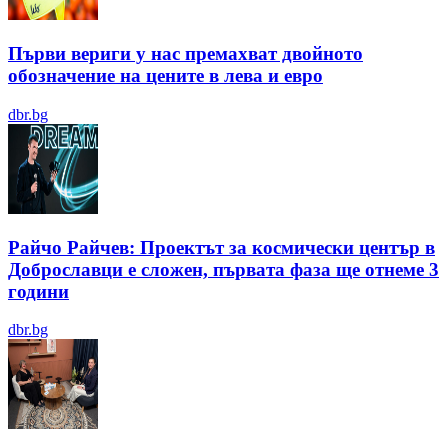
Първи вериги у нас премахват двойното
обозначение на цените в лева и евро
dbr.bg
Райчо Райчев: Проектът за космически център в
Доброславци е сложен, първата фаза ще отнеме 3
години
dbr.bg