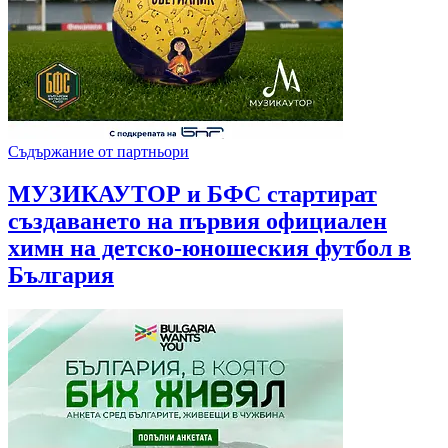
Съдържание от партньори
МУЗИКАУТОР и БФС стартират
създаването на първия официален
химн на детско-юношеския футбол в
България