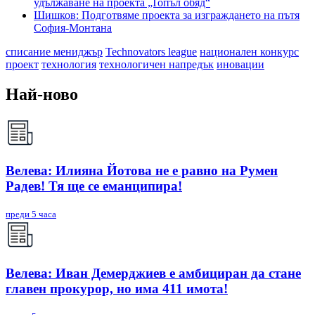
удължаване на проекта „Топъл обяд“
Шишков: Подготвяме проекта за изграждането на пътя
София-Монтана
списание мениджър
Technovators league
национален конкурс
проект
технология
технологичен напредък
иновации
Най-ново
Велева: Илияна Йотова не е равно на Румен
Радев! Тя ще се еманципира!
преди 5 часа
Велева: Иван Демерджиев е амбициран да стане
главен прокурор, но има 411 имота!