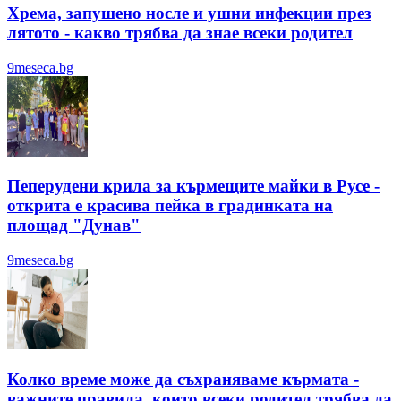
Хрема, запушено носле и ушни инфекции през
лятотo - какво трябва да знае всеки родител
9meseca.bg
Пеперудени крила за кърмещите майки в Русе -
открита е красива пейка в градинката на
площад "Дунав"
9meseca.bg
Колко време може да съхраняваме кърмата -
важните правила, които всеки родител трябва да