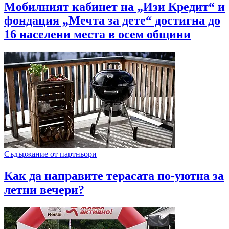
Мобилният кабинет на „Изи Кредит“ и
фондация „Мечта за дете“ достигна до
16 населени места в осем общини
Съдържание от партньори
Как да направите терасата по-уютна за
летни вечери?