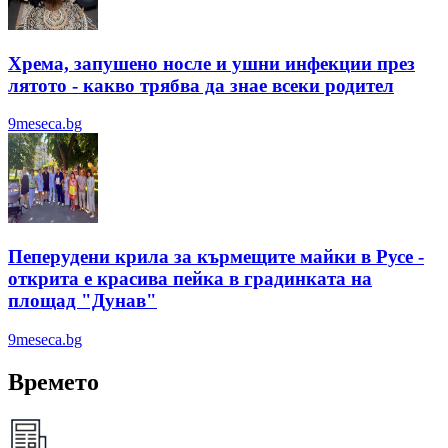
Хрема, запушено носле и ушни инфекции през
лятотo - какво трябва да знае всеки родител
9meseca.bg
Пеперудени крила за кърмещите майки в Русе -
открита е красива пейка в градинката на
площад "Дунав"
9meseca.bg
Времето