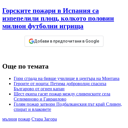
Горските пожари в Испания са
изпепелили площ, колкото половин
милион футболни игрища
Добави в предпочитани в Google
Още по темата
Гори сграда на бивше училище в центъра на Монтана
Героите от нощта: Петима доброволци спасиха
Българово от огнен капан
Шест екипа гасят пожар между сливенските села
Селиминово и Гавраилово
Голям пожар затвори Подбалканския път край Сливен,
спират и влаковете
мълния
пожар
Стара Загора