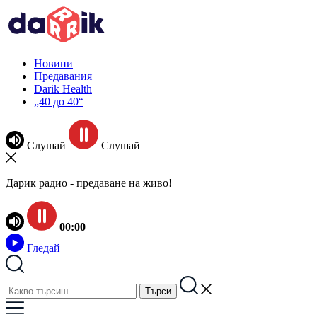
Новини
Предавания
Darik Health
„40 до 40“
Слушай
Слушай
Дарик радио - предаване на живо!
00:00
Гледай