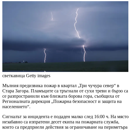
светкавица
Getty images
Мълния предизвика пожар в квартал „Три чучура север“ в
Стара Загора. Пламъците са тръгнали от сухи треви и бързо са
се разпространили към близката борова гора, съобщиха от
Регионалната дирекция „Пожарна безопасност и защита на
населението“.
Сигналът за инцидента е подаден малко след 16:00 ч. На място
незабавно са изпратени десет екипа на пожарната служба,
които са предприели действия за ограничаване на периметъра