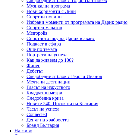
Следобедният блок с Тодор Пантилеев
Музикална програма
Нови хоризонти с Лили
Спортни новини
Избрани моменти от програмата на Дарик радио
Спортен маратон
Metropolis
Спортното шоу на Дарик в аванс
Подкаст в ефира
Още по темата
Портрети на успеха
Как да живеем до 100?
Финес
Дебатът
Следобедният блок с Георги Иванов
Мечтани дестинации
Гласът на изкуството
Квадратни метри
Следобедна криза
Новите 240: Посоката на България
Часът на успеха
Connected
Денят на храбростта
Бранд България
На живо