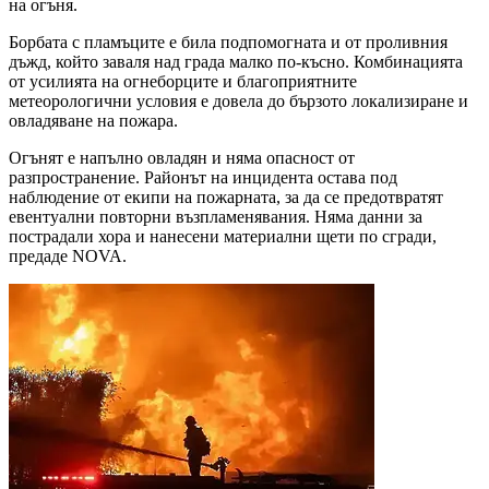
на огъня.
Борбата с пламъците е била подпомогната и от проливния
дъжд, който заваля над града малко по-късно. Комбинацията
от усилията на огнеборците и благоприятните
метеорологични условия е довела до бързото локализиране и
овладяване на пожара.
Огънят е напълно овладян и няма опасност от
разпространение. Районът на инцидента остава под
наблюдение от екипи на пожарната, за да се предотвратят
евентуални повторни възпламенявания. Няма данни за
пострадали хора и нанесени материални щети по сгради,
предаде NOVA.