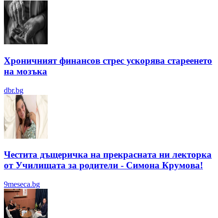
Хроничният финансов стрес ускорява стареенето
на мозъка
dbr.bg
Честита дъщеричка на прекрасната ни лекторка
от Училищата за родители - Симона Крумова!
9meseca.bg