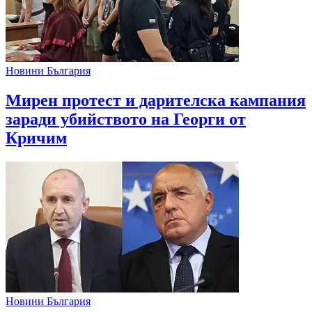
Новини България
Мирен протест и дарителска кампания
заради убийството на Георги от
Кричим
Новини България