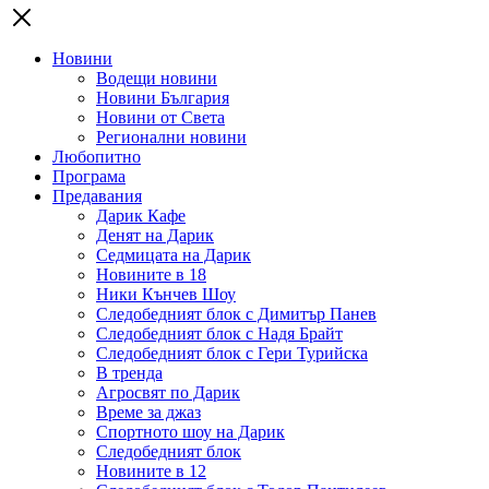
Новини
Водещи новини
Новини България
Новини от Света
Регионални новини
Любопитно
Програма
Предавания
Дарик Кафе
Денят на Дарик
Седмицата на Дарик
Новините в 18
Ники Кънчев Шоу
Следобедният блок с Димитър Панев
Следобедният блок с Надя Брайт
Следобедният блок с Гери Турийска
В тренда
Агросвят по Дарик
Време за джаз
Спортното шоу на Дарик
Следобедният блок
Новините в 12