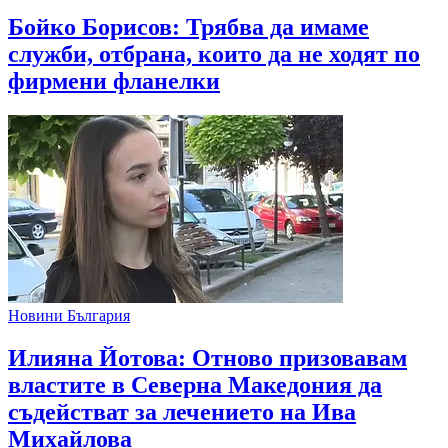
Бойко Борисов: Трябва да имаме
служби, отбрана, които да не ходят по
фирмени фланелки
Новини България
Илияна Йотова: Отново призовавам
властите в Северна Македония да
съдействат за лечението на Ива
Михайлова