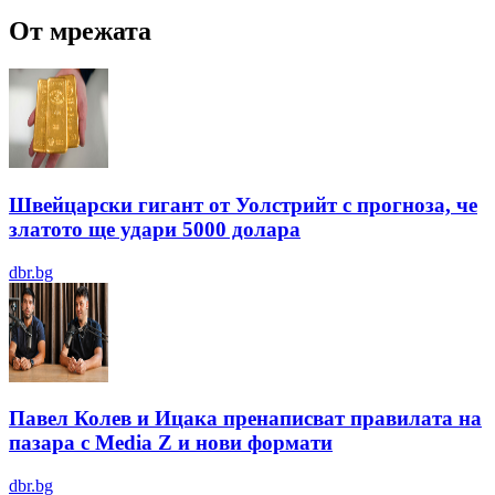
От мрежата
Швейцарски гигант от Уолстрийт с прогноза, че
златото ще удари 5000 долара
dbr.bg
Павел Колев и Ицака пренаписват правилата на
пазара с Media Z и нови формати
dbr.bg