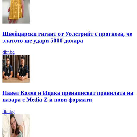
Швейцарски гигант от Уолстрийт с прогноза, че
златото ще удари 5000 долара
dbr.bg
Павел Колев и Ицака пренаписват правилата на
пазара с Media Z и нови формати
dbr.bg