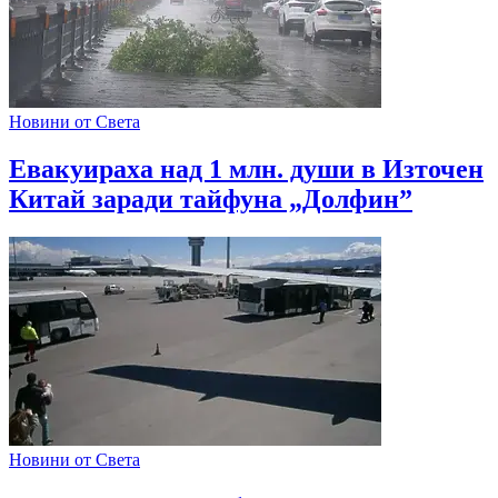
Новини от Света
Евакуираха над 1 млн. души в Източен
Китай заради тайфуна „Долфин”
Новини от Света