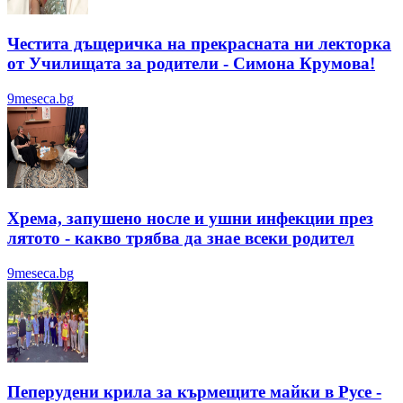
Честита дъщеричка на прекрасната ни лекторка
от Училищата за родители - Симона Крумова!
9meseca.bg
Хрема, запушено носле и ушни инфекции през
лятотo - какво трябва да знае всеки родител
9meseca.bg
Пеперудени крила за кърмещите майки в Русе -