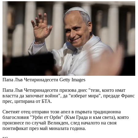
Папа Лъв Четиринадесети
Getty Images
Папа Лъв Четиринадесети призова днес "тези, които имат
властта да започват войни", да "изберат мира", предаде Франс
прес, цитирана от БТА.
Светият отец отправи този апел в първата традиционна
благословия "Урби ет Орби" (Към Града и към света), която
произнесе по случай Великден, след началото на своя
понтификат през май миналата година.