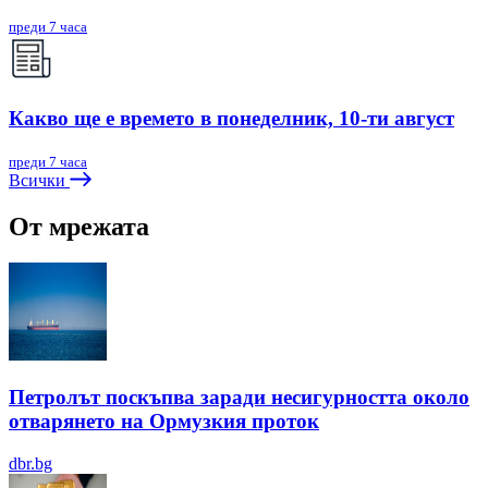
преди 7 часа
Какво ще е времето в понеделник, 10-ти август
преди 7 часа
Всички
От мрежата
Петролът поскъпва заради несигурността около
отварянето на Ормузкия проток
dbr.bg