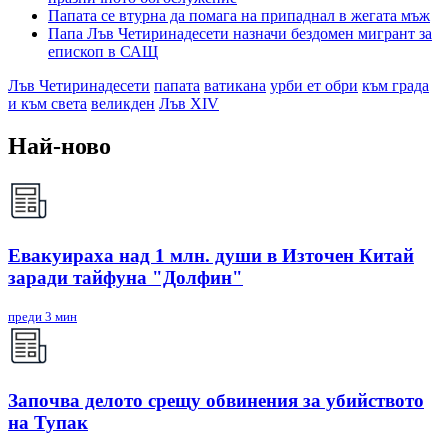
Папата се втурна да помага на припаднал в жегата мъж
Папа Лъв Четиринадесети назначи бездомен мигрант за
епископ в САЩ
Лъв Четиринадесети
папата
ватикана
урби ет обри
към града
и към света
великден
Лъв XIV
Най-ново
Евакуираха над 1 млн. души в Източен Китай
заради тайфуна "Долфин"
преди 3 мин
Започва делото срещу обвинения за убийството
на Тупак