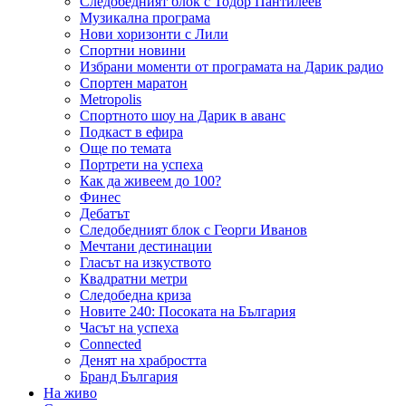
Следобедният блок с Тодор Пантилеев
Музикална програма
Нови хоризонти с Лили
Спортни новини
Избрани моменти от програмата на Дарик радио
Спортен маратон
Metropolis
Спортното шоу на Дарик в аванс
Подкаст в ефира
Още по темата
Портрети на успеха
Как да живеем до 100?
Финес
Дебатът
Следобедният блок с Георги Иванов
Мечтани дестинации
Гласът на изкуството
Квадратни метри
Следобедна криза
Новите 240: Посоката на България
Часът на успеха
Connected
Денят на храбростта
Бранд България
На живо