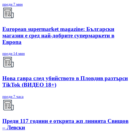
преди 7 мин
European supermarket magazine: Български
магазин е сред най-добрите супермаркети в
Европа
преди 14 мин
Нова гавра след убийството в Пловдив разтърси
TikTok (ВИДЕО 18+)
преди 7 часа
Преди 117 години е открита жп линията Свищов
– Левски