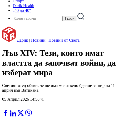
Спорт
Darik Health
„40 до 40“
Дарик
|
Новини
|
Новини от Света
Лъв XIV: Тези, които имат
властта да започват войни, да
изберат мира
Светият отец обяви, че ще има молитвено бдение за мир на 11
април във Ватикана
05 Април 2026 14:58 ч.