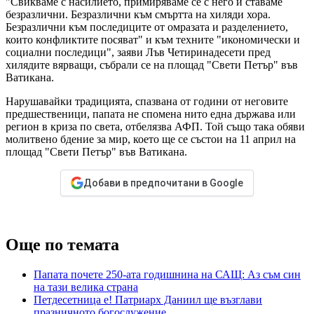
"Свикваме с насилието, примиряваме се с него и ставаме
безразлични. Безразлични към смъртта на хиляди хора.
Безразлични към последиците от омразата и разделението,
които конфликтите посяват" и към техните "икономически и
социални последици", заяви Лъв Четиринадесети пред
хилядите вярващи, събрали се на площад "Свети Петър" във
Ватикана.
Нарушавайки традицията, спазвана от години от неговите
предшественици, папата не спомена нито една държава или
регион в криза по света, отбелязва АФП. Той също така обяви
молитвено бдение за мир, което ще се състои на 11 април на
площад "Свети Петър" във Ватикана.
Добави в предпочитани в Google
Още по темата
Папата почете 250-ата годишнина на САЩ: Аз съм син
на тази велика страна
Петдесетница е! Патриарх Даниил ще възглави
празничното богослужение