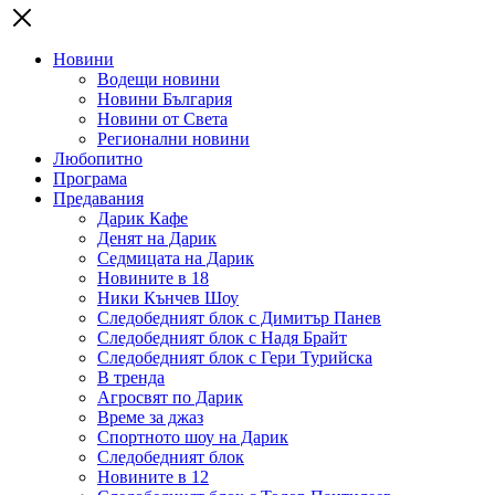
Новини
Водещи новини
Новини България
Новини от Света
Регионални новини
Любопитно
Програма
Предавания
Дарик Кафе
Денят на Дарик
Седмицата на Дарик
Новините в 18
Ники Кънчев Шоу
Следобедният блок с Димитър Панев
Следобедният блок с Надя Брайт
Следобедният блок с Гери Турийска
В тренда
Агросвят по Дарик
Време за джаз
Спортното шоу на Дарик
Следобедният блок
Новините в 12