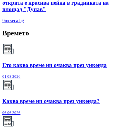
открита е красива пейка в градинката на
площад "Дунав"
9meseca.bg
Времето
Ето какво време ни очаква през уикенда
01.08.2026
Какво време ни очаква през уикенда?
06.06.2026