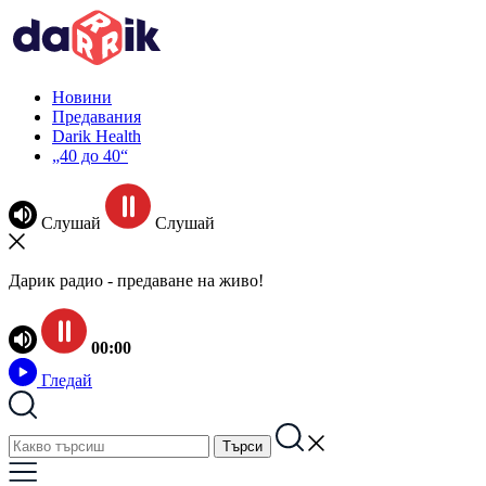
Новини
Предавания
Darik Health
„40 до 40“
Слушай
Слушай
Дарик радио - предаване на живо!
00:00
Гледай