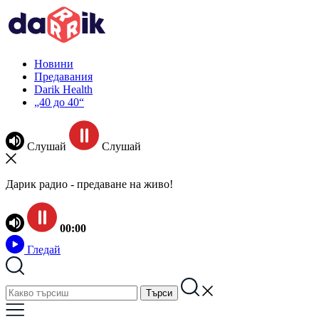
Новини
Предавания
Darik Health
„40 до 40“
Слушай
Слушай
Дарик радио - предаване на живо!
00:00
Гледай