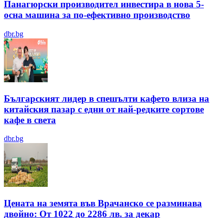
Панагюрски производител инвестира в нова 5-
осна машина за по-ефективно производство
dbr.bg
Българският лидер в спешълти кафето влиза на
китайския пазар с едни от най-редките сортове
кафе в света
dbr.bg
Цената на земята във Врачанско се разминава
двойно: От 1022 до 2286 лв. за декар