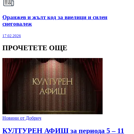
Оранжев и жълт код за виелици и силен
снеговалеж
17.02.2026
ПРОЧЕТЕТЕ ОЩЕ
Новини от Добрич
КУЛТУРЕН АФИШ за периода 5 – 11