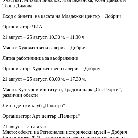
Участват: Михаил Билалов, Мая Бежанска, Асен Данков и
Теона Димова
Вход с билети: на касата на Младежки център – Добрич
Организатор: ЧИА
21 август – 25 август, 10.30 ч. – 11.30 ч.
Място: Художествена галерия – Добрич
Лятна работилница за въображение
Организатор: Художествена галерия – Добрич
21 август – 25 август, 08.00 ч. – 17.30 ч.
Място: Културни институти, Градски парк „Св. Георги“,
различни обекти
Летен детски клуб „Палитра“
Организатор: Арт център „Палитра“
21 август – 25 август
Място: обекти на Регионален исторически музей – Добрич
Лято в музея 2023 – занимания с деца с цел опознаване на