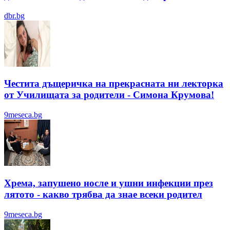
dbr.bg
Честита дъщеричка на прекрасната ни лекторка
от Училищата за родители - Симона Крумова!
9meseca.bg
Хрема, запушено носле и ушни инфекции през
лятотo - какво трябва да знае всеки родител
9meseca.bg