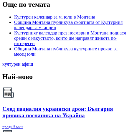
Още по темата
Културен календар за м. юли в Монтана
Община Монтана публикува събитията от Културния
календар за м. април
Културният календар през ноември в Монтана поднася
срещи с изкуството, които ще направят живота по-
интересен
Община Монтана публикува културните прояви за
месец юли
културен афиш
Най-ново
След падналия украински дрон: България
привика посланика на Украйна
преди 5 мин