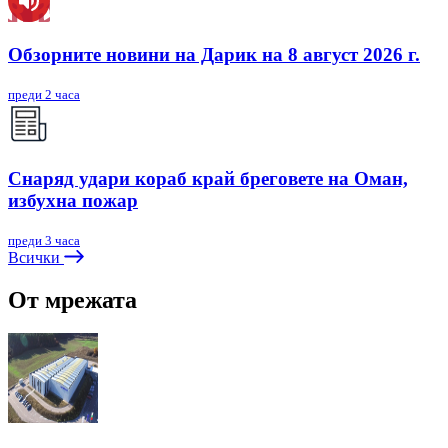
Обзорните новини на Дарик на 8 август 2026 г.
преди 2 часа
Снаряд удари кораб край бреговете на Оман,
избухна пожар
преди 3 часа
Всички
От мрежата