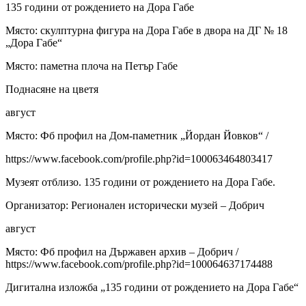
135 години от рождението на Дора Габе
Място: скулптурна фигура на Дора Габе в двора на ДГ № 18
„Дора Габе“
Място: паметна плоча на Петър Габе
Поднасяне на цветя
август
Място: Фб профил на Дом-паметник „Йордан Йовков“ /
https://www.facebook.com/profile.php?id=100063464803417
Музеят отблизо. 135 години от рождението на Дора Габе.
Организатор: Регионален исторически музей – Добрич
август
Място: Фб профил на Държавен архив – Добрич /
https://www.facebook.com/profile.php?id=100064637174488
Дигитална изложба „135 години от рождението на Дора Габе“