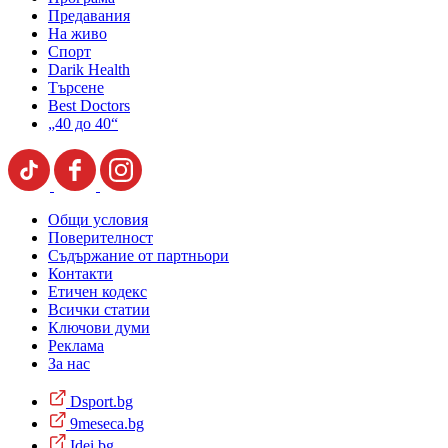
Предавания
На живо
Спорт
Darik Health
Търсене
Best Doctors
„40 до 40“
Общи условия
Поверителност
Съдържание от партньори
Контакти
Етичен кодекс
Всички статии
Ключови думи
Реклама
За нас
Dsport.bg
9meseca.bg
Idei.bg