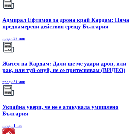
Адмирал Ефтимов за дрона край Кардам: Няма
преднамерени действия срещу България
преди 28 мин
Жител на Кардам: Дали ще ме удари дрон, или
рак, или туй-онуй, не се притеснявам (ВИДЕО)
преди 51 мин
Украйна увери, че не е атакувала умишлено
България
преди 1 час