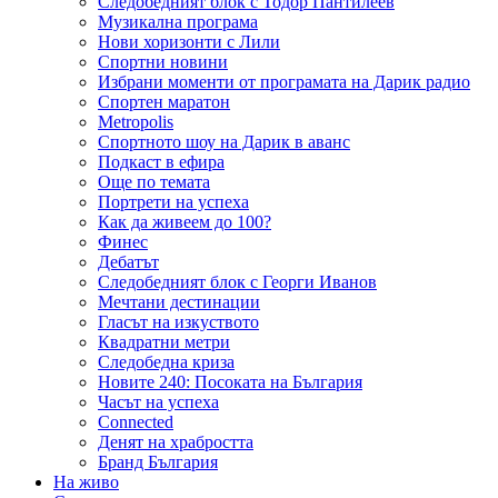
Следобедният блок с Тодор Пантилеев
Музикална програма
Нови хоризонти с Лили
Спортни новини
Избрани моменти от програмата на Дарик радио
Спортен маратон
Metropolis
Спортното шоу на Дарик в аванс
Подкаст в ефира
Още по темата
Портрети на успеха
Как да живеем до 100?
Финес
Дебатът
Следобедният блок с Георги Иванов
Мечтани дестинации
Гласът на изкуството
Квадратни метри
Следобедна криза
Новите 240: Посоката на България
Часът на успеха
Connected
Денят на храбростта
Бранд България
На живо