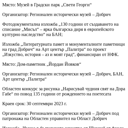
Място: Музей в Градски парк „Свети Георги“
Организатор: Регионален исторически музей – Добрич
Фотодокументална изложба „130 години от създаването на
списание „Мисъл“ – ярка българска диря в европейското
културно наследство“ на БАН;
Изложба „Литературната памет и монументалните паметници
на град Добрич“ на Арт център „Палитра“ по проект
„Изкуство, история – аз и моят град“, финансиран от НФК.
Място: Дом-паметник „Йордан Йовков“
Организатор: Регионален исторически музей – Добрич, БАН,
Арт център „Палитра“
Областен конкурс за рисунка „Нарисувай чудния свят на Дора
Габе“ по повод 135 години от рождението на поетесата
Краен срок: 30 септември 2023 г.
Организатор: Регионален исторически музей – Добрич под
патронажа на Областен управител на Област Добрич