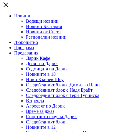
Новини
Водещи новини
Новини България
Новини от Света
Регионални новини
Любопитно
Програма
Предавания
Дарик Кафе
Денят на Дарик
Седмицата на Дарик
Новините в 18
Ники Кънчев Шоу
Следобедният блок с Димитър Панев
Следобедният блок с Надя Брайт
Следобедният блок с Гери Турийска
В тренда
Агросвят по Дарик
Време за джаз
Спортното шоу на Дарик
Следобедният блок
Новините в 12