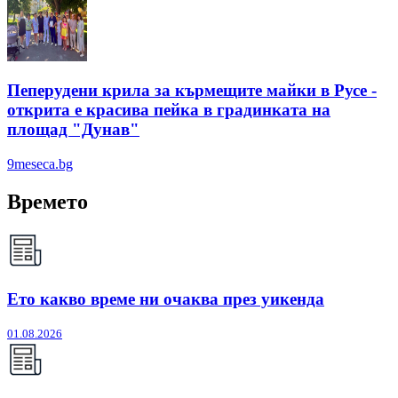
Пеперудени крила за кърмещите майки в Русе -
открита е красива пейка в градинката на
площад "Дунав"
9meseca.bg
Времето
Ето какво време ни очаква през уикенда
01.08.2026