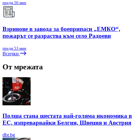
преди 50 мин
Взривове в завода за боеприпаси „ЕМКО“,
пожарът се разраства към село Радоеви
преди 53 мин
Всички
От мрежата
Полша стана шестата най-голяма икономика в
ЕС, изпреварвайки Белгия, Швеция и Австрия
dbr.bg