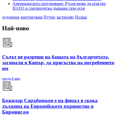
Американското разузнаване: Русия може да атакува
НАТО и съюзническа държава тази есен
художник
критикуващ
Путин
застрелян
Полша
Най-ново
Съдът не разреши на бащата на българчетата,
загинали в Кипър, да присъства на погребението
им
преди 6 мин
Божидар Саръбоюков е на финал в скока
дължина на Европейското първенство в
Бирмингам