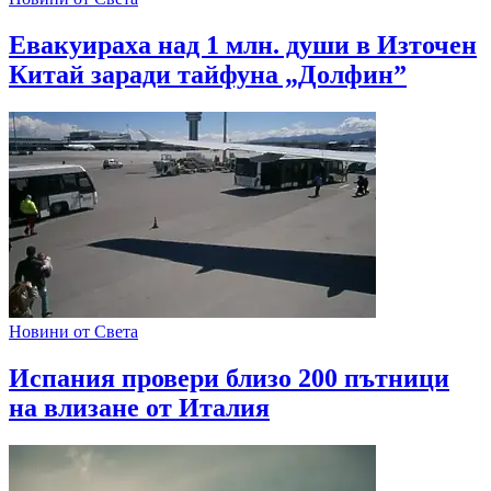
Евакуираха над 1 млн. души в Източен
Китай заради тайфуна „Долфин”
Новини от Света
Испания провери близо 200 пътници
на влизане от Италия