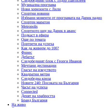
Следобедният блок с Тодор Пантилеев
Музикална програма
Нови хоризонти с Лили
Спортни новини
Избрани моменти от програмата на Дарик радио
Спортен маратон
Metropolis
Спортното шоу на Дарик в аванс
Подкаст в ефира
Още по темата
Портрети на успеха
Как да живеем до 100?
Финес
Дебатът
Следобедният блок с Георги Иванов
Мечтани дестинации
Гласът на изкуството
Квадратни метри
Следобедна криза
Новите 240: Посоката на България
Часът на успеха
Connected
Денят на храбростта
Бранд България
На живо