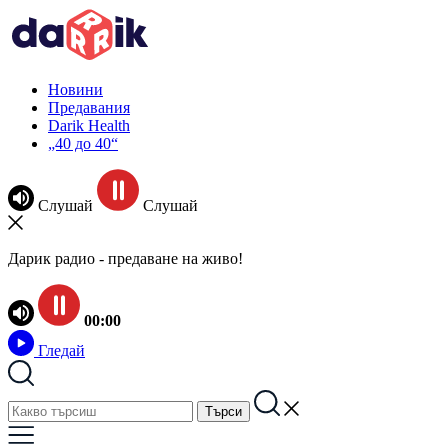
Новини
Предавания
Darik Health
„40 до 40“
Слушай
Слушай
Дарик радио - предаване на живо!
00:00
Гледай