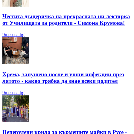
Честита дъщеричка на прекрасната ни лекторка
от Училищата за родители - Симона Крумова!
9meseca.bg
Хрема, запушено носле и ушни инфекции през
лятотo - какво трябва да знае всеки родител
9meseca.bg
Пеперудени крила за кърмещите майки в Русе -