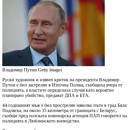
Владимир Путин
Getty images
Руски художник и изявен критик на президента Владимир
Путин е бил застрелян в Източна Полша, съобщиха вчера от
полицията, а властите определиха случая като вероятно
планирано убийство, предават ДПА и БТА.
44-годишният мъж е бил прострелян няколко пъти в град Бяла
Подляска, на около 35 километра от границата с Беларус,
съобщи пред полската новинарска агенция ПАП говорител на
полицията в Люблинското воеводство.