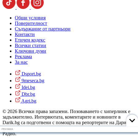
Общи условия
Поверителност
Съдържание от партньори
Контакти
Етичен кодекс
Всички статии
Ключови думи
Реклама
За нас
Dsport.bg
9meseca.bg
Idei.bg
Dbr.bg
Agri.bg
© 2026 Всички права запазени. Позоваването с хиперлинк е
задължително. Интервютата, коментарите и новините в
Darik.bg са подготвени с помощта на репортерите на Дарик
Радио и новинарските емисии на радиото. Снимки: Дарик
РЕКЛАМА
Радио.