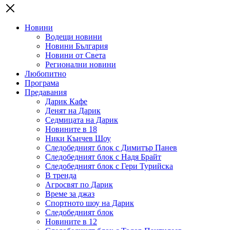
Новини
Водещи новини
Новини България
Новини от Света
Регионални новини
Любопитно
Програма
Предавания
Дарик Кафе
Денят на Дарик
Седмицата на Дарик
Новините в 18
Ники Кънчев Шоу
Следобедният блок с Димитър Панев
Следобедният блок с Надя Брайт
Следобедният блок с Гери Турийска
В тренда
Агросвят по Дарик
Време за джаз
Спортното шоу на Дарик
Следобедният блок
Новините в 12