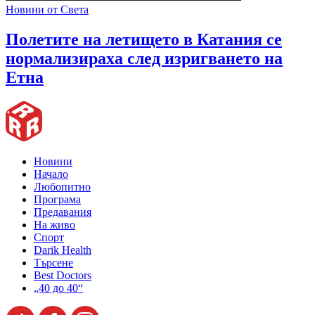
Новини от Света
Полетите на летището в Катания се
нормализираха след изригването на
Етна
Новини
Начало
Любопитно
Програма
Предавания
На живо
Спорт
Darik Health
Търсене
Best Doctors
„40 до 40“