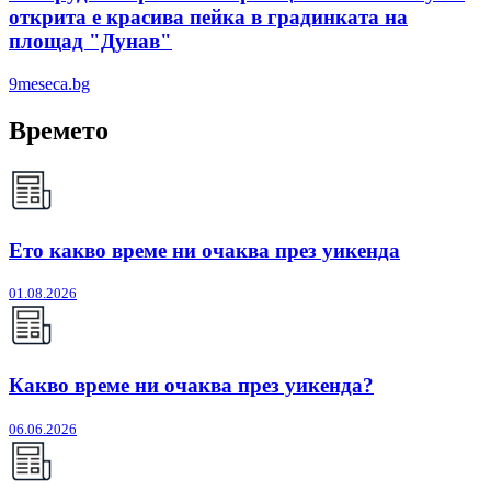
открита е красива пейка в градинката на
площад "Дунав"
9meseca.bg
Времето
Ето какво време ни очаква през уикенда
01.08.2026
Какво време ни очаква през уикенда?
06.06.2026