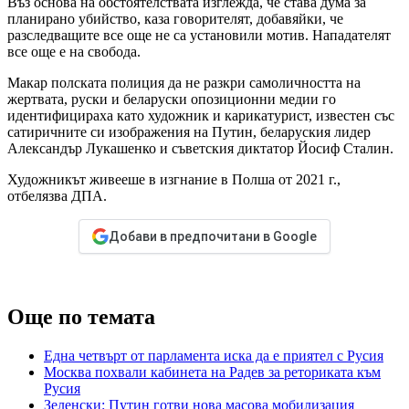
Въз основа на обстоятелствата изглежда, че става дума за
планирано убийство, каза говорителят, добавяйки, че
разследващите все още не са установили мотив. Нападателят
все още е на свобода.
Макар полската полиция да не разкри самоличността на
жертвата, руски и беларуски опозиционни медии го
идентифицираха като художник и карикатурист, известен със
сатиричните си изображения на Путин, беларуския лидер
Александър Лукашенко и съветския диктатор Йосиф Сталин.
Художникът живееше в изгнание в Полша от 2021 г.,
отбелязва ДПА.
Добави в предпочитани в Google
Още по темата
Една четвърт от парламента иска да е приятел с Русия
Москва похвали кабинета на Радев за реториката към
Русия
Зеленски: Путин готви нова масова мобилизация