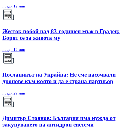
преди 12 мин
Жесток побой над 83-годишен мъж в Градец:
Борят се за живота му
преди 12 мин
Посланикът на Украйна: Не сме насочвали
дронове към която и да е страна партньор
преди 29 мин
Димитър Стоянов: България има нужда от
закупуването на антидрон системи