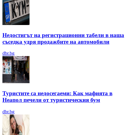
Недостигът на регистрационни табели в наша
съседка удря продажбите на автомобили
dbr.bg
Туристите са недосегаеми: Как мафията в
Неапол печели от туристическия бум
dbr.bg