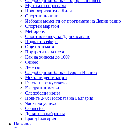
Следобедният блок с Тодор Пантилеев
Музикална програма
Нови хоризонти с Лили
Спортни новини
Избрани моменти от програмата на Дарик радио
Спортен маратон
Metropolis
Спортното шоу на Дарик в аванс
Подкаст в ефира
Още по темата
Портрети на успеха
Как да живеем до 100?
Финес
Дебатът
Следобедният блок с Георги Иванов
Мечтани дестинации
Гласът на изкуството
Квадратни метри
Следобедна криза
Новите 240: Посоката на България
Часът на успеха
Connected
Денят на храбростта
Бранд България
На живо