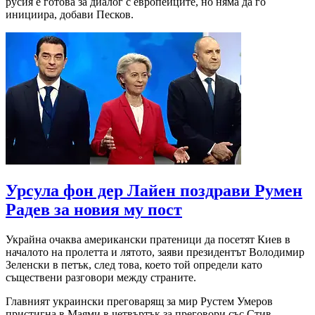
русия е готова за диалог с европейците, но няма да го
инициира, добави Песков.
Урсула фон дер Лайен поздрави Румен
Радев за новия му пост
Украйна очаква американски пратеници да посетят Киев в
началото на пролетта и лятото, заяви президентът Володимир
Зеленски в петък, след това, което той определи като
съществени разговори между страните.
Главният украински преговарящ за мир Рустем Умеров
пристигна в Маями в четвъртък за преговори със Стив