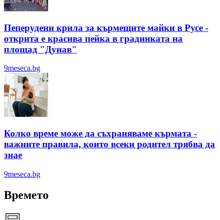
Пеперудени крила за кърмещите майки в Русе -
открита е красива пейка в градинката на
площад "Дунав"
9meseca.bg
Колко време може да съхраняваме кърмата -
важните правила, които всеки родител трябва да
знае
9meseca.bg
Времето