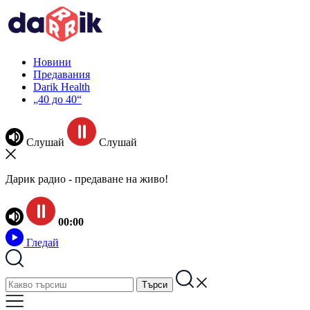
Новини
Предавания
Darik Health
„40 до 40“
Слушай
Слушай
Дарик радио - предаване на живо!
00:00
Гледай