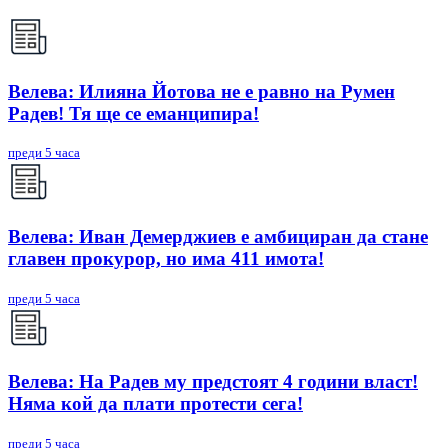
Велева: Илияна Йотова не е равно на Румен
Радев! Тя ще се еманципира!
преди 5 часа
Велева: Иван Демерджиев е амбициран да стане
главен прокурор, но има 411 имота!
преди 5 часа
Велева: На Радев му предстоят 4 години власт!
Няма кой да плати протести сега!
преди 5 часа