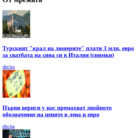
Турският "крал на дюнерите" плати 3 млн. евро
за сватбата на сина си в Италия (снимки)
dbr.bg
Първи вериги у нас премахват двойното
обозначение на цените в лева и евро
dbr.bg