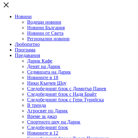
Новини
Водещи новини
Новини България
Новини от Света
Регионални новини
Любопитно
Програма
Предавания
Дарик Кафе
Денят на Дарик
Седмицата на Дарик
Новините в 18
Ники Кънчев Шоу
Следобедният блок с Димитър Панев
Следобедният блок с Надя Брайт
Следобедният блок с Гери Турийска
В тренда
Агросвят по Дарик
Време за джаз
Спортното шоу на Дарик
Следобедният блок
Новините в 12