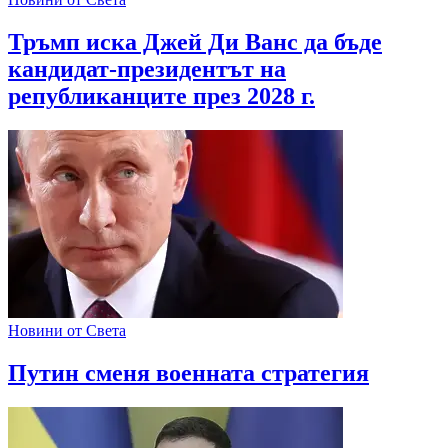
Тръмп иска Джей Ди Ванс да бъде
кандидат-президентът на
републиканците през 2028 г.
Новини от Света
Путин сменя военната стратегия