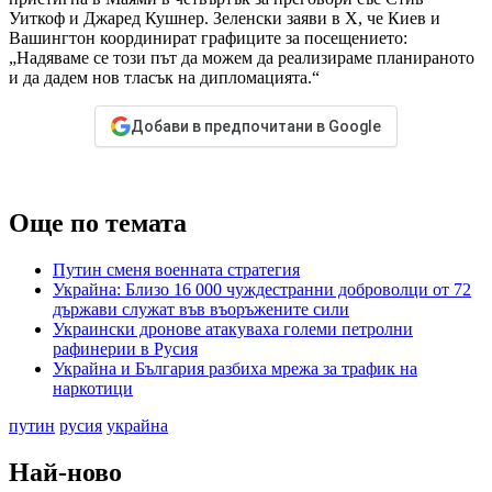
Уиткоф и Джаред Кушнер. Зеленски заяви в X, че Киев и
Вашингтон координират графиците за посещението:
„Надяваме се този път да можем да реализираме планираното
и да дадем нов тласък на дипломацията.“
Добави в предпочитани в Google
Още по темата
Путин сменя военната стратегия
Украйна: Близо 16 000 чуждестранни доброволци от 72
държави служат във въоръжените сили
Украински дронове атакуваха големи петролни
рафинерии в Русия
Украйна и България разбиха мрежа за трафик на
наркотици
путин
русия
украйна
Най-ново