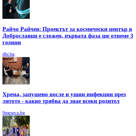
Райчо Райчев: Проектът за космически център в
Доброславци е сложен, първата фаза ще отнеме 3
години
dbr.bg
Хрема, запушено носле и ушни инфекции през
лятотo - какво трябва да знае всеки родител
9meseca.bg