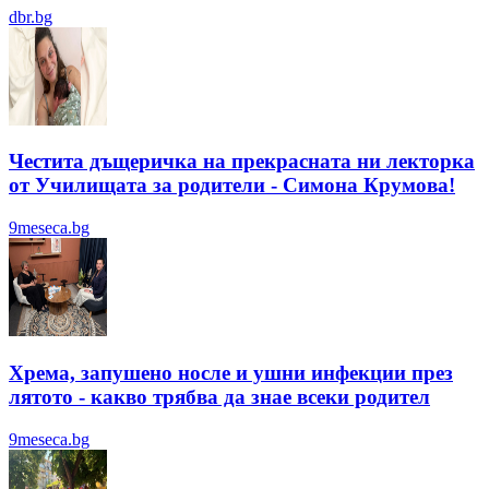
dbr.bg
Честита дъщеричка на прекрасната ни лекторка
от Училищата за родители - Симона Крумова!
9meseca.bg
Хрема, запушено носле и ушни инфекции през
лятотo - какво трябва да знае всеки родител
9meseca.bg