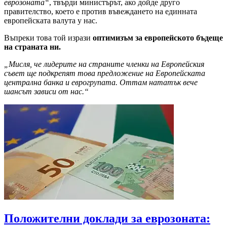
еврозоната“
, твърди министърът, ако дойде друго
правителство, което е против въвеждането на единната
европейската валута у нас.
Въпреки това той изрази
оптимизъм за европейското бъдеще
на страната ни.
„Мисля, че лидерите на страните членки на Европейския
съвет ще подкрепят това предложение на Европейската
централна банка и еврогрупата. Оттам нататък вече
шансът зависи от нас.“
Положителни доклади за еврозоната: