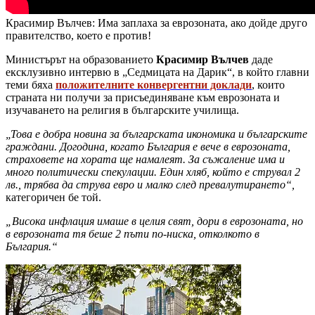
Красимир Вълчев: Има заплаха за еврозоната, ако дойде друго
правителство, което е против!
Министърът на образованието
Красимир Вълчев
даде
ексклузивно интервю в „Седмицата на Дарик“, в който главни
теми бяха
положителните конвергентни доклади
, които
страната ни получи за присъединяване към еврозоната и
изучаването на религия в българските училища.
„Това е добра новина за българската икономика и българските
граждани. Догодина, когато България е вече в еврозоната,
страховете на хората ще намалеят. За съжаление има и
много политически спекулации. Един хляб, който е струвал 2
лв., трябва да струва евро и малко след превалутирането“,
категоричен бе той.
„Висока инфлация имаше в целия свят, дори в еврозоната, но
в еврозоната тя беше 2 пъти по-ниска, отколкото в
България.“