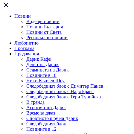
Новини
Водещи новини
Новини България
Новини от Света
Регионални новини
Любопитно
Програма
Предавания
Дарик Кафе
Денят на Дарик
Седмицата на Дарик
Новините в 18
Ники Кънчев Шоу
Следобедният блок с Димитър Панев
Следобедният блок с Надя Брайт
Следобедният блок с Гери Турийска
В тренда
Агросвят по Дарик
Време за джаз
Спортното шоу на Дарик
Следобедният блок
Новините в 12