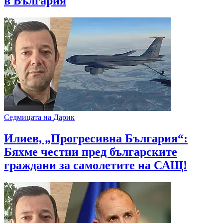
в България
Седмицата на Дарик
Илиев, „Прогресивна България“:
Бяхме честни пред българските
граждани за самолетите на САЩ!