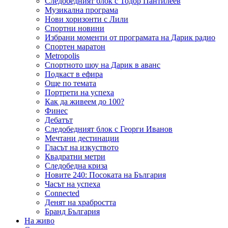
Следобедният блок с Тодор Пантилеев
Музикална програма
Нови хоризонти с Лили
Спортни новини
Избрани моменти от програмата на Дарик радио
Спортен маратон
Metropolis
Спортното шоу на Дарик в аванс
Подкаст в ефира
Още по темата
Портрети на успеха
Как да живеем до 100?
Финес
Дебатът
Следобедният блок с Георги Иванов
Мечтани дестинации
Гласът на изкуството
Квадратни метри
Следобедна криза
Новите 240: Посоката на България
Часът на успеха
Connected
Денят на храбростта
Бранд България
На живо