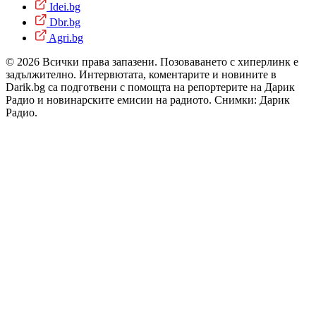
Idei.bg
Dbr.bg
Agri.bg
© 2026 Всички права запазени. Позоваването с хиперлинк е
задължително. Интервютата, коментарите и новините в
Darik.bg са подготвени с помощта на репортерите на Дарик
Радио и новинарските емисии на радиото. Снимки: Дарик
Радио.