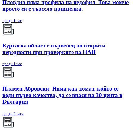
Пловдив няма профила на педофил. Това момче
просто си е търсело приятелка.
преди 1 час
Бургаска област е първенец по открити
нередности при проверките на НАП
преди 1 час
Пламен Абровски: Няма как домат, който се
води първо качество, да се внася на 30 цента в
България
преди 2 часа