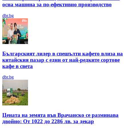
осна машина за по-ефективно производство
dbr.bg
Българският лидер в спешълти кафето влиза на
китайския пазар с едни от най-редките сортове
кафе в света
dbr.bg
Цената на земята във Врачанско се разминава
двойно: От 1022 до 2286 лв. за декар