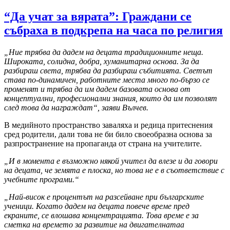
“Да учат за вярата”: Граждани се
събраха в подкрепа на часа по религия
„Ние трябва да дадем на децата традиционните неща.
Широката, солидна, добра, хуманитарна основа. За да
разбираш света, трябва да разбираш събитията. Светът
става по-динамичен, работните места много по-бързо се
променят и трябва да им дадем базовата основа от
концептуални, професионални знания, които да им позволят
след това да награждат“, заяви Вълчев.
В медийното пространство заваляха и редица притеснения
сред родители, дали това не би било своеобразна основа за
разпространение на пропаганда от страна на учителите.
„И в момента е възможно някой учител да влезе и да говори
на децата, че земята е плоска, но това не е в съответствие с
учебните програми.“
„Най-висок е процентът на разсейване при българските
ученици. Когато дадем на децата повече време пред
екраните, се влошава концентрацията. Това време е за
сметка на времето за развитие на двигателнатаа