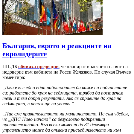
България, еврото и реакциите на
евролидерите
ПП-ДБ
обявиха преди дни
, че планират внасянето на вот на
недоверие към кабинета на Росен Желязков. По случая Вълчев
коментира:
„Това е все едно един работодател да каже на подчинените
си: работете до края на седмицата, трябва да постигнем
тези и тези добри резултати. Ако се справите до края на
седмицата, в петък ще ви уволня.“
„Ние сме правителството на малцинството. Не съм убеден,
че „ДПС-Ново-начало“ са безусловно подкрепящи
правителството. Във всеки момент до 31 декември
управлението може да отмени присъединяването ни към