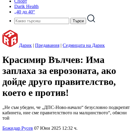
Спорт
Darik Health
„40 до 40“
Дарик
|
Предавания
|
Седмицата на Дарик
Красимир Вълчев: Има
заплаха за еврозоната, ако
дойде друго правителство,
което е против!
„Не съм убеден, че „ДПС-Ново-начало“ безусловно подкрепят
кабинета, ние сме правителството на малцинството“, обясни
той
Божидар Русев
07 Юни 2025 12:32 ч.