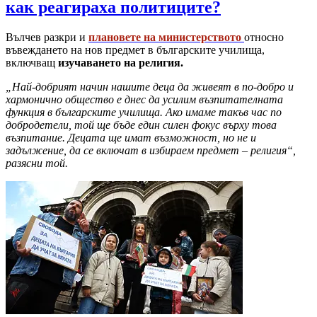
как реагираха политиците?
Вълчев разкри и
плановете на министерството
относно
въвеждането на нов предмет в българските училища,
включващ
изучаването на религия.
„Най-добрият начин нашите деца да живеят в по-добро и
хармонично общество е днес да усилим възпитателната
функция в българските училища. Ако имаме такъв час по
добродетели, той ще бъде един силен фокус върху това
възпитание. Децата ще имат възможност, но не и
задължение, да се включат в избираем предмет – религия“,
разясни той.