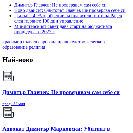
Димитър Главчев: Не проверявам сам себе си
Ново двайсет: Одиторът Главчев ще проверява себе си
„Галъп“: 42% одобрение на правителството на Радев
след първите 100 дни управление
Министерският съвет дава старт на бюджетната
процедура за 2027 г.
красимир вълчев
еврозона
правителство
желязков
образование
религия
Най-ново
Димитър Главчев: Не проверявам сам себе си
преди 32 мин
Адвокат Димитър Марковски: Убитият в