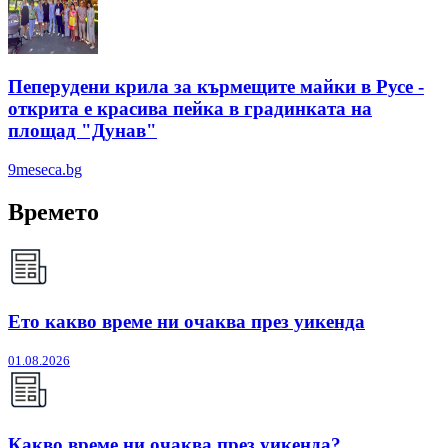
Пеперудени крила за кърмещите майки в Русе -
открита е красива пейка в градинката на
площад "Дунав"
9meseca.bg
Времето
Ето какво време ни очаква през уикенда
01.08.2026
Какво време ни очаква през уикенда?