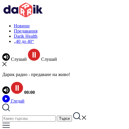
Новини
Предавания
Darik Health
„40 до 40“
Слушай
Слушай
Дарик радио - предаване на живо!
00:00
Гледай