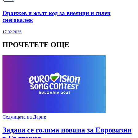
Оранжев и жълт код за виелици и силен
снеговалеж
17.02.2026
ПРОЧЕТЕТЕ ОЩЕ
Седмицата на Дарик
Задава се голяма новина за Евровизия