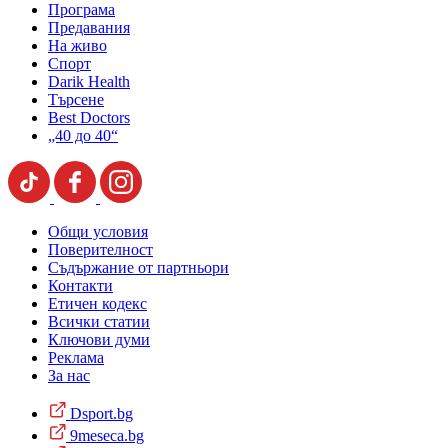
Програма
Предавания
На живо
Спорт
Darik Health
Търсене
Best Doctors
„40 до 40“
Общи условия
Поверителност
Съдържание от партньори
Контакти
Етичен кодекс
Всички статии
Ключови думи
Реклама
За нас
Dsport.bg
9meseca.bg