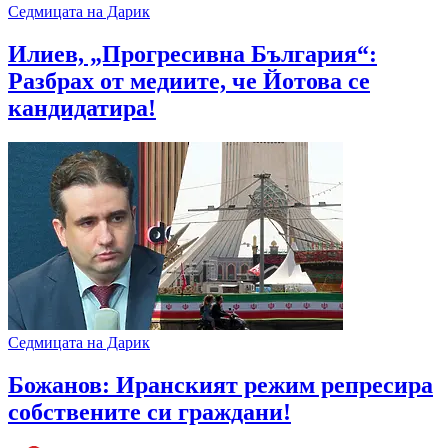
Седмицата на Дарик
Илиев, „Прогресивна България“:
Разбрах от медиите, че Йотова се
кандидатира!
Седмицата на Дарик
Божанов: Иранският режим репресира
собствените си граждани!