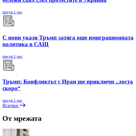
преди 1 час
С нови укази Тръмп затяга още имиграционната
политика в САЩ
преди 1 час
Тръмп: Конфликтът с Иран ще приключи „доста
скоро“
преди 1 час
Всички
От мрежата