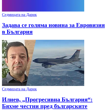
Седмицата на Дарик
Задава се голяма новина за Евровизия
в България
Седмицата на Дарик
Илиев, „Прогресивна България“:
Бяхме честни пред българските