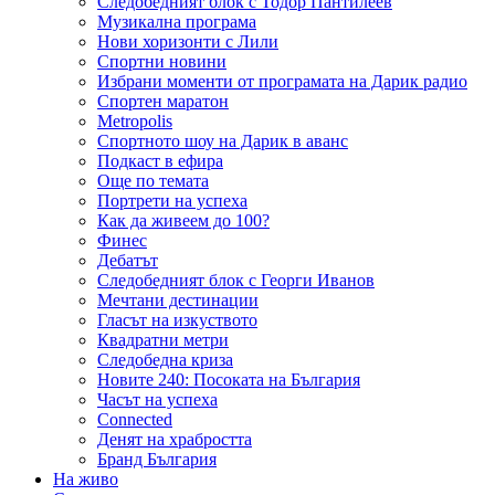
Следобедният блок с Тодор Пантилеев
Музикална програма
Нови хоризонти с Лили
Спортни новини
Избрани моменти от програмата на Дарик радио
Спортен маратон
Metropolis
Спортното шоу на Дарик в аванс
Подкаст в ефира
Още по темата
Портрети на успеха
Как да живеем до 100?
Финес
Дебатът
Следобедният блок с Георги Иванов
Мечтани дестинации
Гласът на изкуството
Квадратни метри
Следобедна криза
Новите 240: Посоката на България
Часът на успеха
Connected
Денят на храбростта
Бранд България
На живо