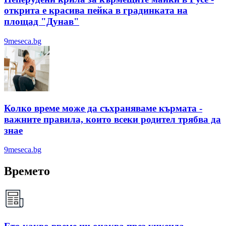
открита е красива пейка в градинката на
площад "Дунав"
9meseca.bg
Колко време може да съхраняваме кърмата -
важните правила, които всеки родител трябва да
знае
9meseca.bg
Времето