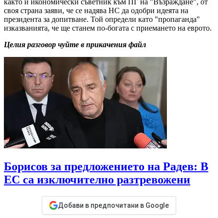
както и икономически съветник към ПГ на "Възраждане", от
своя страна заяви, че се надява НС да одобри идеята на
президента за допитване. Той определи като "пропаганда"
изказванията, че ще станем по-богата с приемането на еврото.
Целия разговор чуйте в прикачения файл
Борисов за предложението на Радев: В
ЕС са изключително разтревожени
Добави в предпочитани в Google