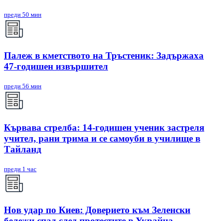
преди 50 мин
Палеж в кметството на Тръстеник: Задържаха
47-годишен извършител
преди 56 мин
Кървава стрелба: 14-годишен ученик застреля
учител, рани трима и се самоуби в училище в
Тайланд
преди 1 час
Нов удар по Киев: Доверието към Зеленски
бележи спад след протестите в Украйна