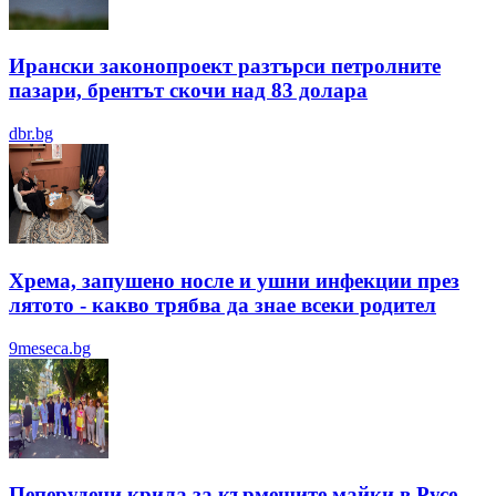
Ирански законопроект разтърси петролните
пазари, брентът скочи над 83 долара
dbr.bg
Хрема, запушено носле и ушни инфекции през
лятотo - какво трябва да знае всеки родител
9meseca.bg
Пеперудени крила за кърмещите майки в Русе -