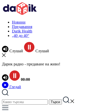
Новини
Предавания
Darik Health
„40 до 40“
Слушай
Слушай
Дарик радио - предаване на живо!
00:00
Гледай