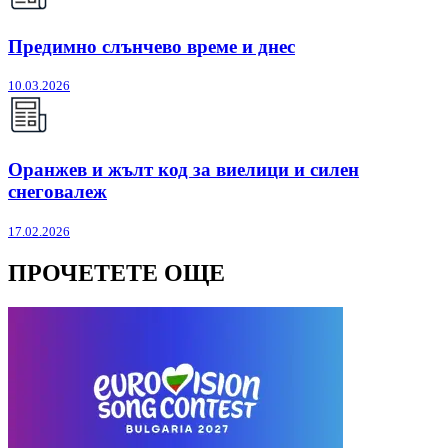
Предимно слънчево време и днес
10.03.2026
Оранжев и жълт код за виелици и силен
снеговалеж
17.02.2026
ПРОЧЕТЕТЕ ОЩЕ