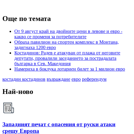
Още по темата
От 9 август край на двойните цени в левове и евро -
какво се променя за потребителите
Обраха павилион на спортен комплекс в Монтана,
задигнаха 1200 евро
Костадинов: Радев е атакуван от плажа от неговите
депутати, провалили заседанието за пострадалата
българка в Сев. Македония
Намериха в боклука лотариен билет за 1 милион евро
костадин костадинов
възраждане
евро
референдум
Най-ново
Западният печат с опасения от руски атаки
срещу Европа