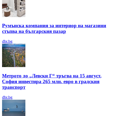
Румънска компания за интериор на магазини
стъпва на българския пазар
dbr.bg
Метрото до „Левски Г“ тръгва на 15 август,
София инвестира 265 млн. евро в градския
транспорт
dbr.bg