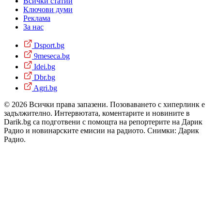
Всички статии
Ключови думи
Реклама
За нас
Dsport.bg
9meseca.bg
Idei.bg
Dbr.bg
Agri.bg
© 2026 Всички права запазени. Позоваването с хиперлинк е
задължително. Интервютата, коментарите и новините в
Darik.bg са подготвени с помощта на репортерите на Дарик
Радио и новинарските емисии на радиото. Снимки: Дарик
Радио.