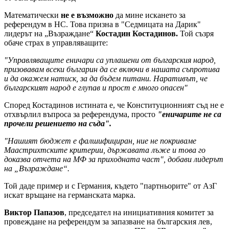
Математически
не е възможно
да мине искането за
референдум в НС. Това призна в "Седмицата на Дарик"
лидерът на „Възраждане“
Костадин Костадинов.
Той съзря
обаче страх в управляващите:
"Управляващите еничари са уплашени от българския народ,
призовавам всеки българин да се включи в нашата съпротива
и да окажем натиск, за да бъдем питани. Наративът, че
българският народ е глупав и прост е много опасен"
Според Костадинов истината е, че Конституционният съд не е
отхвърлил въпроса за референдума, просто
"еничарите не са
прочели решението на съда".
"Нашият бюджет е фалшифициран, ние не покриваме
Маастрихтските критерии, държавата лъже и това го
доказва отчета на МФ за приходната част", добави лидерът
на „Възраждане“.
Той даде пример и с Германия, където "партньорите" от АзГ
искат връщане на германската марка.
Виктор Папазов
, председател на инициативния комитет за
провеждане на референдум за запазване на българския лев,