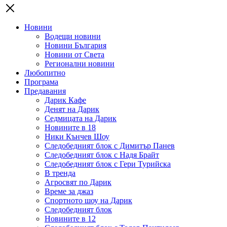
Новини
Водещи новини
Новини България
Новини от Света
Регионални новини
Любопитно
Програма
Предавания
Дарик Кафе
Денят на Дарик
Седмицата на Дарик
Новините в 18
Ники Кънчев Шоу
Следобедният блок с Димитър Панев
Следобедният блок с Надя Брайт
Следобедният блок с Гери Турийска
В тренда
Агросвят по Дарик
Време за джаз
Спортното шоу на Дарик
Следобедният блок
Новините в 12