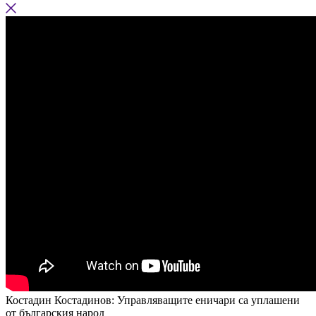
Костадин Костадинов: Управляващите еничари са уплашени
от българския народ