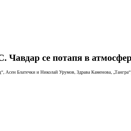
С. Чавдар се потапя в атмосфе
“, Асен Блатечки и Николай Урумов, Здрава Каменова, „Тангра“,