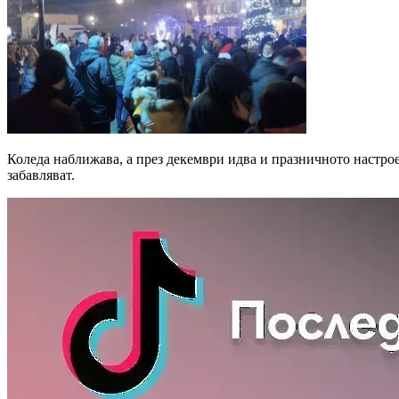
Коледа наближава, а през декември идва и празничното настрое
забавляват.