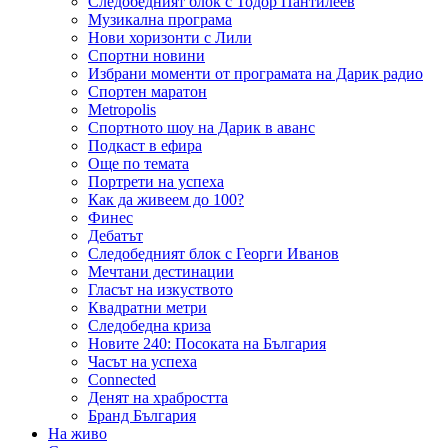
Следобедният блок с Тодор Пантилеев
Музикална програма
Нови хоризонти с Лили
Спортни новини
Избрани моменти от програмата на Дарик радио
Спортен маратон
Metropolis
Спортното шоу на Дарик в аванс
Подкаст в ефира
Още по темата
Портрети на успеха
Как да живеем до 100?
Финес
Дебатът
Следобедният блок с Георги Иванов
Мечтани дестинации
Гласът на изкуството
Квадратни метри
Следобедна криза
Новите 240: Посоката на България
Часът на успеха
Connected
Денят на храбростта
Бранд България
На живо