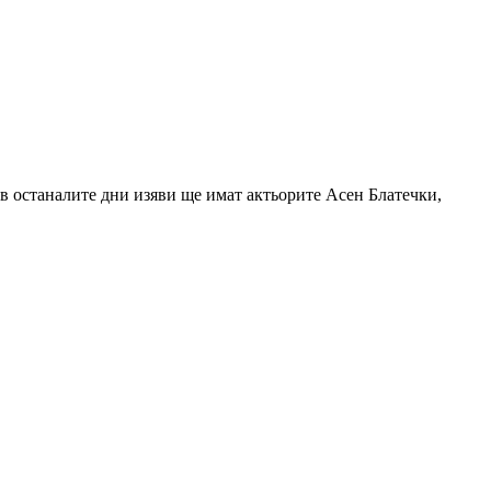
 в останалите дни изяви ще имат актьорите Асен Блатечки,