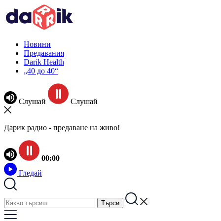
Новини
Предавания
Darik Health
„40 до 40“
Слушай
Слушай
Дарик радио - предаване на живо!
00:00
Гледай