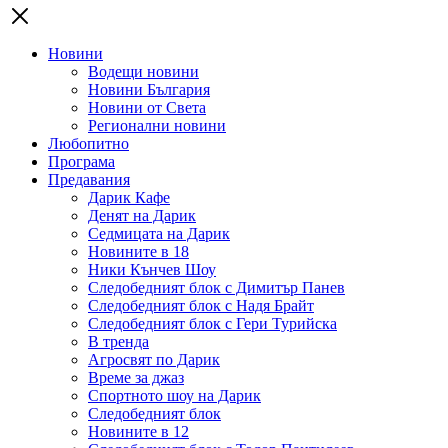
Новини
Водещи новини
Новини България
Новини от Света
Регионални новини
Любопитно
Програма
Предавания
Дарик Кафе
Денят на Дарик
Седмицата на Дарик
Новините в 18
Ники Кънчев Шоу
Следобедният блок с Димитър Панев
Следобедният блок с Надя Брайт
Следобедният блок с Гери Турийска
В тренда
Агросвят по Дарик
Време за джаз
Спортното шоу на Дарик
Следобедният блок
Новините в 12