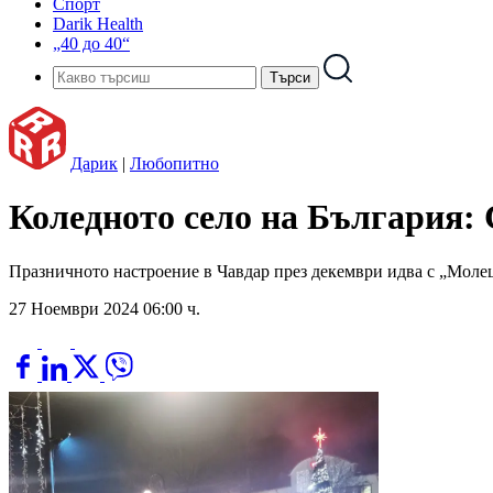
Спорт
Darik Health
„40 до 40“
Дарик
|
Любопитно
Коледното село на България: 
Празничното настроение в Чавдар през декември идва с „Молец
27 Ноември 2024 06:00 ч.