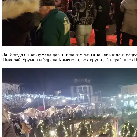
За Коледа си заслужава да си подарим частица светлина и наде
Николай Урумов и Здрава Каменова, рок група „Тангра“, шеф Ни