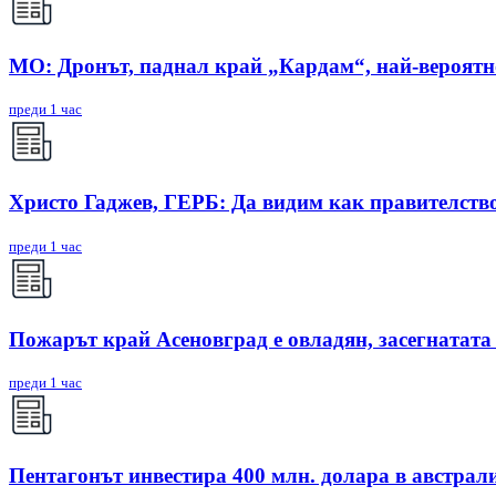
МО: Дронът, паднал край „Кардам“, най-вероят
преди 1 час
Христо Гаджев, ГЕРБ: Да видим как правителств
преди 1 час
Пожарът край Асеновград е овладян, засегнатата
преди 1 час
Пентагонът инвестира 400 млн. долара в австрал