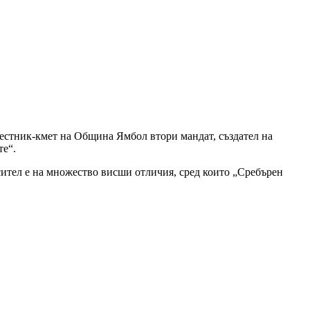
местник-кмет на Община Ямбол втори мандат, създател на
те“.
сител е на множество висши отличия, сред които „Сребърен