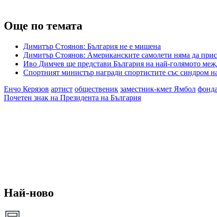
Още по темата
Димитър Стоянов: България не е мишена
Димитър Стоянов: Американските самолети няма да прис
Иво Димчев ще представи България на най-голямото меж
Спортният министър награди спортистите със синдром н
Енчо Керязов
артист
общественик
заместник-кмет Ямбол
фонда
Почетен знак на Президента на България
Най-ново