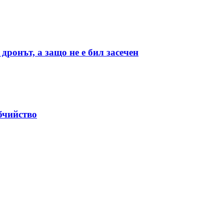
дронът, а защо не е бил засечен
бчийство