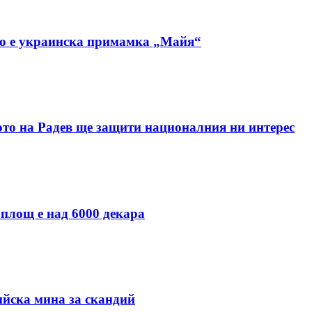
но е украинска примамка „Майя“
ото на Радев ще защити националния ни интерес
 площ е над 6000 декара
ийска мина за скандий