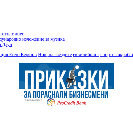
тигнат днес
дународно изложение за музика
а Даун
ция Енчо Керязов
Нощ на звездите
еквилибрист
спортна акроба