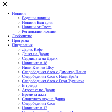
Новини
Водещи новини
Новини България
Новини от Света
Регионални новини
Любопитно
Програма
Предавания
Дарик Кафе
Денят на Дарик
Седмицата на Дарик
Новините в 18
Ники Кънчев Шоу
Следобедният блок с Димитър Панев
Следобедният блок с Надя Брайт
Следобедният блок с Гери Турийска
В тренда
Агросвят по Дарик
Време за джаз
Спортното шоу на Дарик
Следобедният блок
Новините в 12