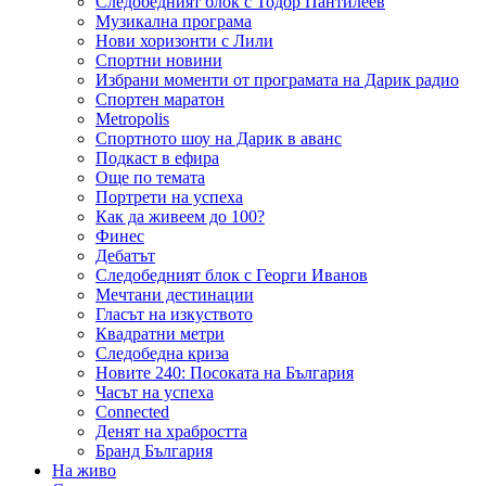
Следобедният блок с Тодор Пантилеев
Музикална програма
Нови хоризонти с Лили
Спортни новини
Избрани моменти от програмата на Дарик радио
Спортен маратон
Metropolis
Спортното шоу на Дарик в аванс
Подкаст в ефира
Още по темата
Портрети на успеха
Как да живеем до 100?
Финес
Дебатът
Следобедният блок с Георги Иванов
Мечтани дестинации
Гласът на изкуството
Квадратни метри
Следобедна криза
Новите 240: Посоката на България
Часът на успеха
Connected
Денят на храбростта
Бранд България
На живо