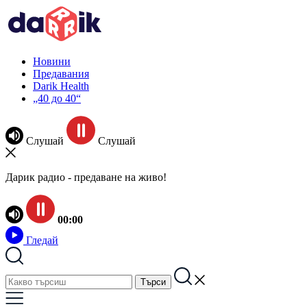
Новини
Предавания
Darik Health
„40 до 40“
Слушай
Слушай
Дарик радио - предаване на живо!
00:00
Гледай