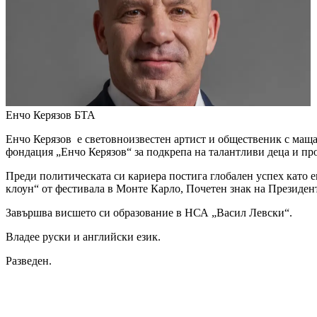
Енчо Керязов
БТА
Енчо Керязов е световноизвестен артист и общественик с маща
фондация „Енчо Керязов“ за подкрепа на талантливи деца и п
Преди политическата си кариера постига глобален успех като 
клоун“ от фестивала в Монте Карло, Почетен знак на Президент
Завършва висшето си образование в НСА „Васил Левски“.
Владее руски и английски език.
Разведен.