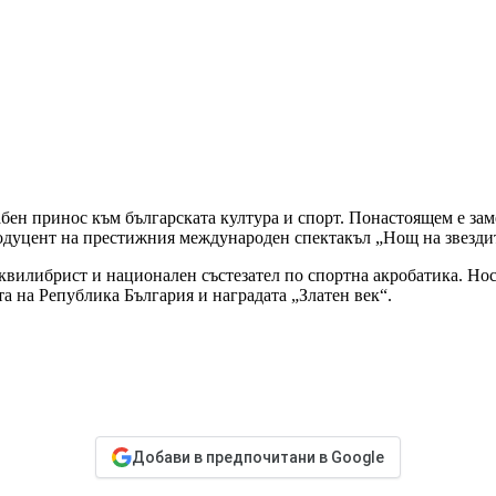
бен принос към българската култура и спорт. Понастоящем е за
родуцент на престижния международен спектакъл „Нощ на звезди
еквилибрист и национален състезател по спортна акробатика. Но
а на Република България и наградата „Златен век“.
Добави в предпочитани в Google