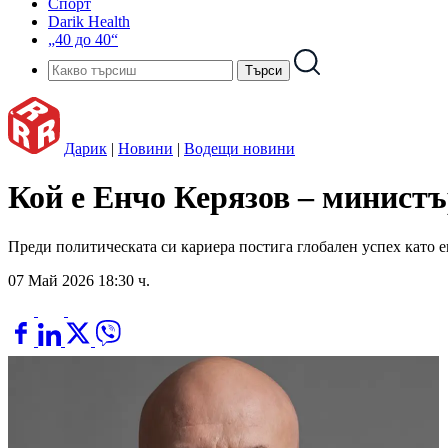
Спорт
Darik Health
„40 до 40“
Дарик
|
Новини
|
Водещи новини
Кой е Енчо Керязов – министъ
Преди политическата си кариера постига глобален успех като 
07 Май 2026 18:30 ч.