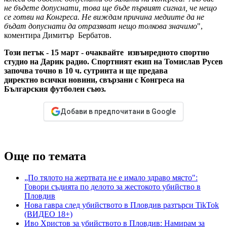
не бъдете допуснати, това ще бъде първият сигнал, че нещо
се готви на Конгреса. Не виждам причина медиите да не
бъдат допуснати да отразяват нещо толкова значимо
",
коментира Димитър Бербатов.
Този петък - 15 март - очаквайте извънредното спортно
студио на Дарик радио. Спортният екип на Томислав Русев
започва точно в 10 ч. сутринта и ще предава
директно всички новини, свързани с Конгреса на
Българския футболен съюз.
Добави в предпочитани в Google
Още по темата
„По тялото на жертвата не е имало здраво място":
Говори съдията по делото за жестокото убийство в
Пловдив
Нова гавра след убийството в Пловдив разтърси TikTok
(ВИДЕО 18+)
Иво Христов за убийството в Пловдив: Намирам за