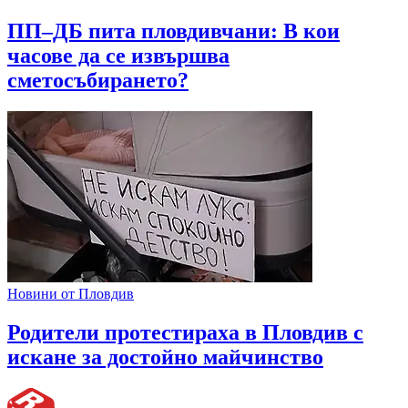
ПП–ДБ пита пловдивчани: В кои
часове да се извършва
сметосъбирането?
Новини от Пловдив
Родители протестираха в Пловдив с
искане за достойно майчинство