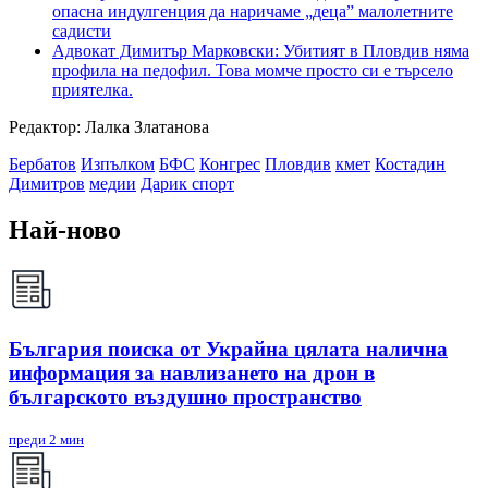
опасна индулгенция да наричаме „деца” малолетните
садисти
Адвокат Димитър Марковски: Убитият в Пловдив няма
профила на педофил. Това момче просто си е търсело
приятелка.
Редактор: Лалка Златанова
Бербатов
Изпълком
БФС
Конгрес
Пловдив
кмет
Костадин
Димитров
медии
Дарик спорт
Най-ново
България поиска от Украйна цялата налична
информация за навлизането на дрон в
българското въздушно пространство
преди 2 мин