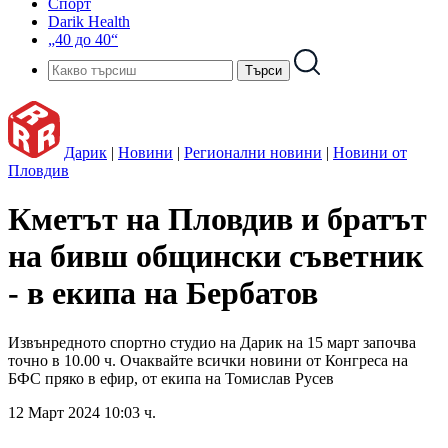
Спорт
Darik Health
„40 до 40“
Дарик
|
Новини
|
Регионални новини
|
Новини от
Пловдив
Кметът на Пловдив и братът
на бивш общински съветник
- в екипа на Бербатов
Извънредното спортно студио на Дарик на 15 март започва
точно в 10.00 ч. Очаквайте всички новини от Конгреса на
БФС пряко в ефир, от екипа на Томислав Русев
12 Март 2024 10:03 ч.