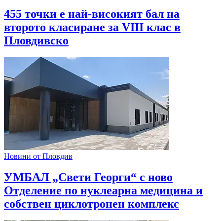
455 точки е най-високият бал на
второто класиране за VIII клас в
Пловдивско
Новини от Пловдив
УМБАЛ „Свети Георги“ с ново
Отделение по нуклеарна медицина и
собствен циклотронен комплекс