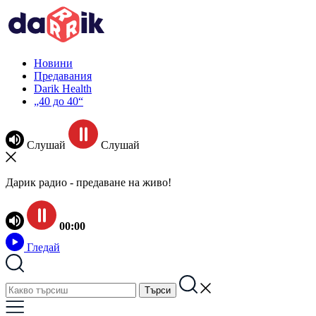
Новини
Предавания
Darik Health
„40 до 40“
Слушай
Слушай
Дарик радио - предаване на живо!
00:00
Гледай