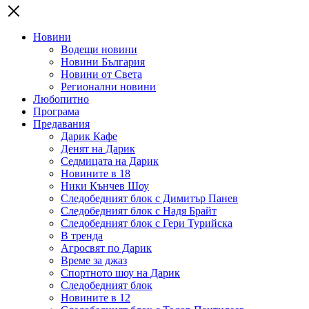
Новини
Водещи новини
Новини България
Новини от Света
Регионални новини
Любопитно
Програма
Предавания
Дарик Кафе
Денят на Дарик
Седмицата на Дарик
Новините в 18
Ники Кънчев Шоу
Следобедният блок с Димитър Панев
Следобедният блок с Надя Брайт
Следобедният блок с Гери Турийска
В тренда
Агросвят по Дарик
Време за джаз
Спортното шоу на Дарик
Следобедният блок
Новините в 12