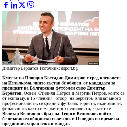
Димитър Бербатов
Източник: dsport.bg
Кметът на Пловдив Костадин Димитров е сред членовете
на Изпълкома, чиито състав бе обявен от кандидата за
президент на Българския футболен съюз Димитър
Бербатов.
Освен Стилиян Петров и Мартин Петров, които са
от екипа му, в 15-членния "отбор" на Бербатов влизат много
професионалисти, свързани с футбола, юристи, икономисти,
финансисти, както и маркетинг специалисти, какъвто е
Велизар Величков - брат на Георги Величков, който
бе независим общински съветник в Пловдив по време на
предишния управленски мандат.