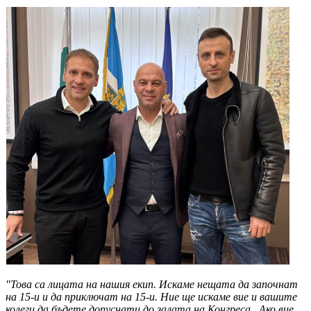
"Това са лицата на нашия екип. Искаме нещата да започнат
на 15-и и да приключат на 15-и. Ние ще искаме вие и вашите
колеги да бъдете допуснати до залата на Конгреса. Ако вие