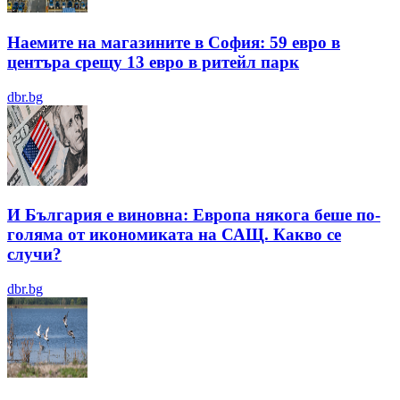
Наемите на магазините в София: 59 евро в
центъра срещу 13 евро в ритейл парк
dbr.bg
И България е виновна: Европа някога беше по-
голяма от икономиката на САЩ. Какво се
случи?
dbr.bg