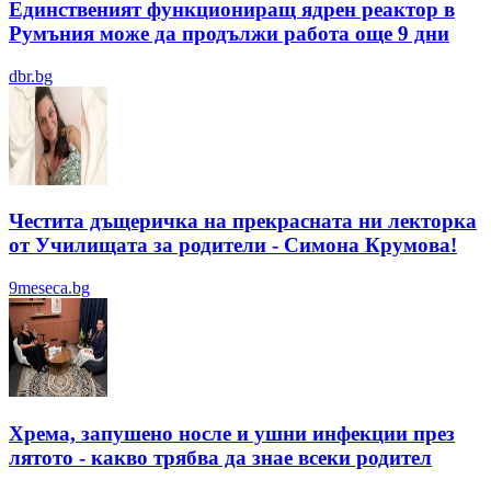
Единственият функциониращ ядрен реактор в
Румъния може да продължи работа още 9 дни
dbr.bg
Честита дъщеричка на прекрасната ни лекторка
от Училищата за родители - Симона Крумова!
9meseca.bg
Хрема, запушено носле и ушни инфекции през
лятотo - какво трябва да знае всеки родител