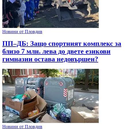
Новини от Пловдив
ПП–ДБ: Защо спортният комплекс за
близо 7 млн. лева до двете езикови
гимназии остава недовършен?
Новини от Пловдив