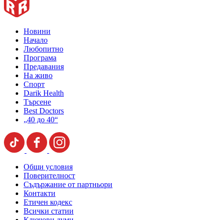
Новини
Начало
Любопитно
Програма
Предавания
На живо
Спорт
Darik Health
Търсене
Best Doctors
„40 до 40“
Общи условия
Поверителност
Съдържание от партньори
Контакти
Етичен кодекс
Всички статии
Ключови думи