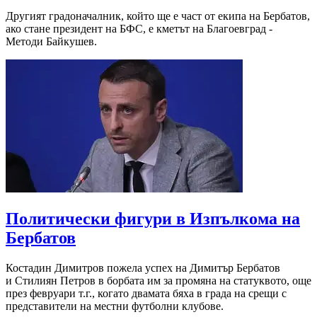
Другият градоначалник, който ще е част от екипа на Бербатов,
ако стане президент на БФС, е кметът на Благоевград -
Методи Байкушев.
Политически фигури в Изпълкома на
Бербатов
Костадин Димитров пожела успех на Димитър Бербатов
и Стилиян Петров в борбата им за промяна на статуквото, още
през февруари т.г., когато двамата бяха в града на срещи с
представители на местни футболни клубове.