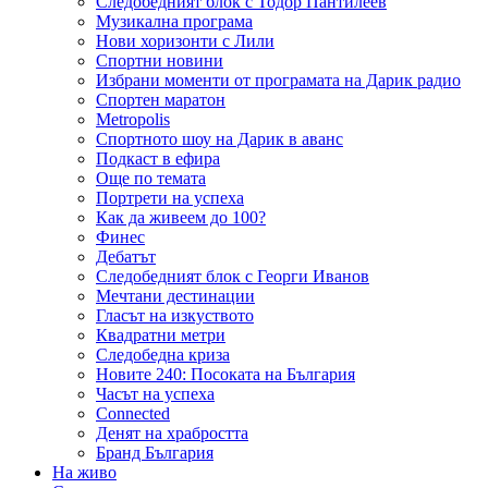
Следобедният блок с Тодор Пантилеев
Музикална програма
Нови хоризонти с Лили
Спортни новини
Избрани моменти от програмата на Дарик радио
Спортен маратон
Metropolis
Спортното шоу на Дарик в аванс
Подкаст в ефира
Още по темата
Портрети на успеха
Как да живеем до 100?
Финес
Дебатът
Следобедният блок с Георги Иванов
Мечтани дестинации
Гласът на изкуството
Квадратни метри
Следобедна криза
Новите 240: Посоката на България
Часът на успеха
Connected
Денят на храбростта
Бранд България
На живо