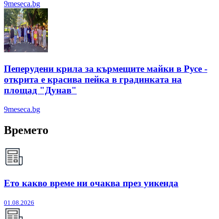
9meseca.bg
Пеперудени крила за кърмещите майки в Русе -
открита е красива пейка в градинката на
площад "Дунав"
9meseca.bg
Времето
Ето какво време ни очаква през уикенда
01.08.2026