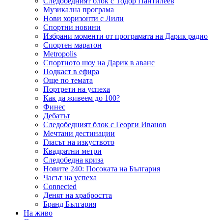
Следобедният блок с Тодор Пантилеев
Музикална програма
Нови хоризонти с Лили
Спортни новини
Избрани моменти от програмата на Дарик радио
Спортен маратон
Metropolis
Спортното шоу на Дарик в аванс
Подкаст в ефира
Още по темата
Портрети на успеха
Как да живеем до 100?
Финес
Дебатът
Следобедният блок с Георги Иванов
Мечтани дестинации
Гласът на изкуството
Квадратни метри
Следобедна криза
Новите 240: Посоката на България
Часът на успеха
Connected
Денят на храбростта
Бранд България
На живо