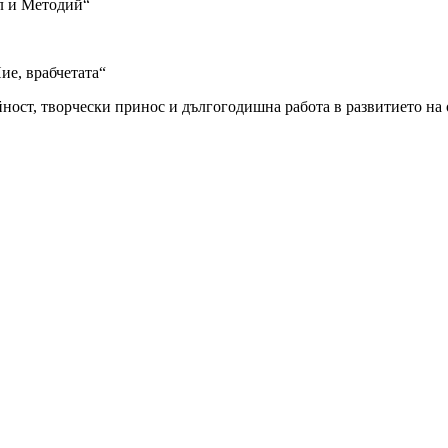
ил и Методий“
е, врабчетата“
ност, творчески принос и дългогодишна работа в развитието на 