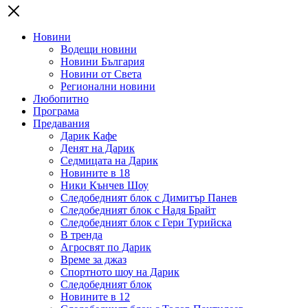
Новини
Водещи новини
Новини България
Новини от Света
Регионални новини
Любопитно
Програма
Предавания
Дарик Кафе
Денят на Дарик
Седмицата на Дарик
Новините в 18
Ники Кънчев Шоу
Следобедният блок с Димитър Панев
Следобедният блок с Надя Брайт
Следобедният блок с Гери Турийска
В тренда
Агросвят по Дарик
Време за джаз
Спортното шоу на Дарик
Следобедният блок
Новините в 12