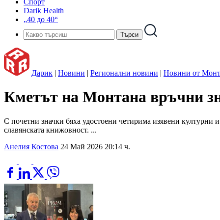
Спорт
Darik Health
„40 до 40“
Дарик
|
Новини
|
Регионални новини
|
Новини от Монт
Кметът на Монтана връчни зн
С почетни значки бяха удостоени четирима изявени културни и 
славянската книжовност. ...
Анелия Костова
24 Май 2026 20:14 ч.