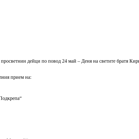
просветнин дейци по повод 24 май – Деня на светите братя Кирил
лния прием на:
„Подкрепа“