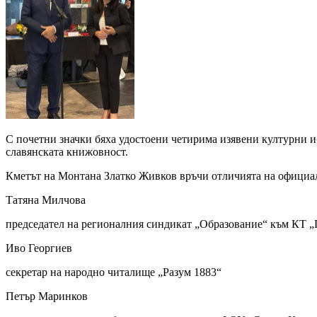
С почетни значки бяха удостоени четирима изявени културни и 
славянската книжовност.
Кметът на Монтана Златко Живков връчи отличията на официа
Татяна Милчова
председател на регионалния синдикат „Образование“ към КТ 
Иво Георгиев
секретар на народно читалище „Разум 1883“
Петър Маринков