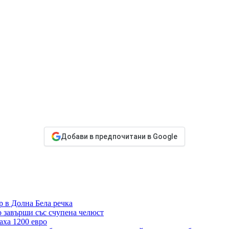
Добави в предпочитани в Google
р в Долна Бела речка
 завърши със счупена челюст
аха 1200 евро