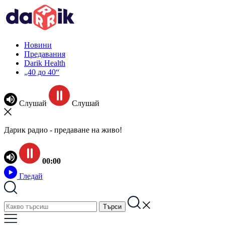
Новини
Предавания
Darik Health
„40 до 40“
Слушай
Слушай
Дарик радио - предаване на живо!
00:00
Гледай