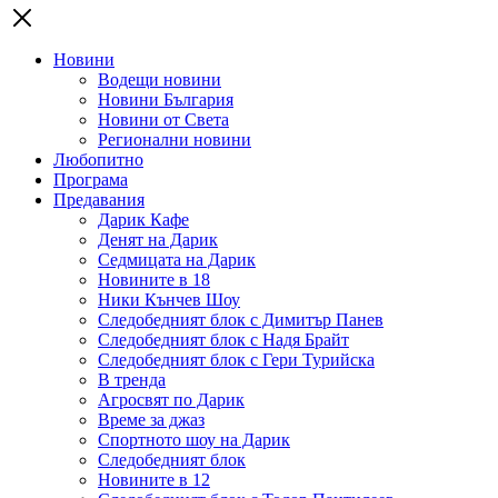
Новини
Водещи новини
Новини България
Новини от Света
Регионални новини
Любопитно
Програма
Предавания
Дарик Кафе
Денят на Дарик
Седмицата на Дарик
Новините в 18
Ники Кънчев Шоу
Следобедният блок с Димитър Панев
Следобедният блок с Надя Брайт
Следобедният блок с Гери Турийска
В тренда
Агросвят по Дарик
Време за джаз
Спортното шоу на Дарик
Следобедният блок
Новините в 12