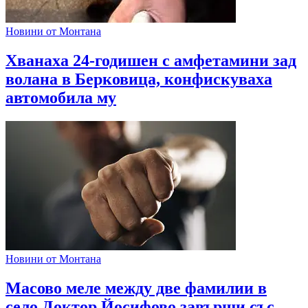
Новини от Монтана
Хванаха 24-годишен с амфетамини зад
волана в Берковица, конфискуваха
автомобила му
Новини от Монтана
Масово меле между две фамилии в
село Доктор Йосифово завърши със