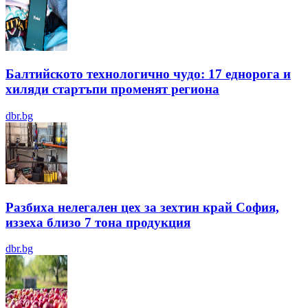
Балтийското технологично чудо: 17 еднорога и
хиляди стартъпи променят региона
dbr.bg
Разбиха нелегален цех за зехтин край София,
иззеха близо 7 тона продукция
dbr.bg