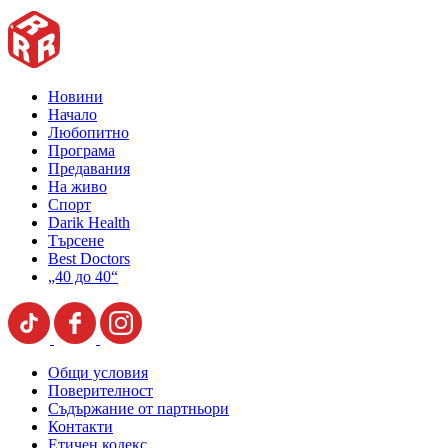
Новини
Начало
Любопитно
Програма
Предавания
На живо
Спорт
Darik Health
Търсене
Best Doctors
„40 до 40“
Общи условия
Поверителност
Съдържание от партньори
Контакти
Етичен кодекс