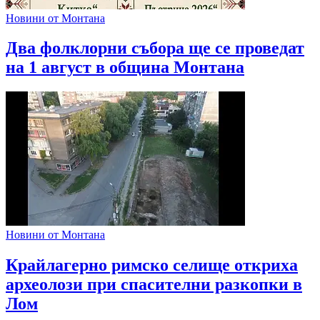
Новини от Монтана
Два фолклорни събора ще се проведат
на 1 август в община Монтана
Новини от Монтана
Крайлагерно римско селище откриха
археолози при спасителни разкопки в
Лом