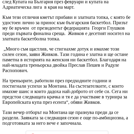
след Купата на България през февруари и купата на
Адриатическа лига в края на март.
Към тези отличия кметът прибави и златната топка, с която бе
удостоен лично за принос към българския баскетбол. Призът
му бе връчен от президентът федерацията Георги Глушков
преди първата финална среща. Живков е десетият носител на
златната баскетболна топка.
„Много съм щастлив, че стигнахме дотук и имахме този
силен сезон, заяви Живков. Тази година е златна и ще остане
паметна в историята на женския ни баскетбол. Благодаря на
най-младата треньорска двойка Преслав Пешев и Радуле
Распопович.
На треньорите, работили през предходните години и
постигнали успехи за Монтана. На състезателките, с които
имахме шанс и които дадоха най-доброто от себе си. Сега ни
предстои следващата крачка и тя е да участваме в турнира за
Европейската купа през есента“, обяви Живков.
Тази вечер отборът на Монтана ще празнува преди да се
раздели. Заявката за следващия сезон е още по-амбициозна, а
подготовката за него вече е започнала.