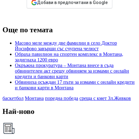
Добави в предпочитани в Google
Още по темата
Масово меле между две фамилии в село Доктор
Йосифово завърши със счупена челюст
Обраха павилион на спортен комплекс в Монтана,
задигнаха 1200 евро
Окръжна прокуратура – Монтана внесе в съда
обвинителен акт срещу обвиняем за измами с онлайн
кредити и банкови карти
Обвиниха осъждан 17 пъти за измами с онлайн кредити
и банкови карти в Монтана
баскетбол
Монтана
поредна победа
среща с кмет Зл.Живков
Най-ново