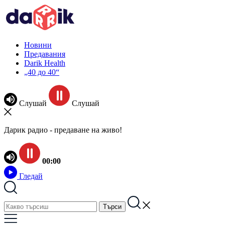
Новини
Предавания
Darik Health
„40 до 40“
Слушай
Слушай
Дарик радио - предаване на живо!
00:00
Гледай