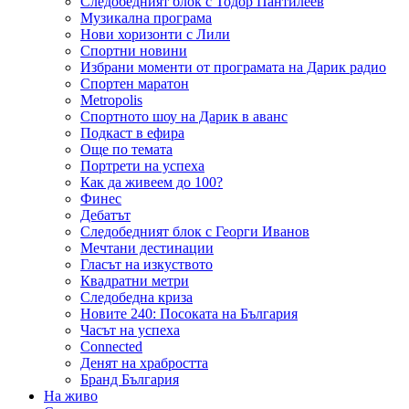
Следобедният блок с Тодор Пантилеев
Музикална програма
Нови хоризонти с Лили
Спортни новини
Избрани моменти от програмата на Дарик радио
Спортен маратон
Metropolis
Спортното шоу на Дарик в аванс
Подкаст в ефира
Още по темата
Портрети на успеха
Как да живеем до 100?
Финес
Дебатът
Следобедният блок с Георги Иванов
Мечтани дестинации
Гласът на изкуството
Квадратни метри
Следобедна криза
Новите 240: Посоката на България
Часът на успеха
Connected
Денят на храбростта
Бранд България
На живо