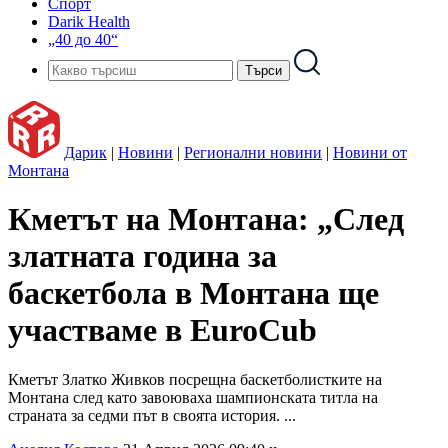
Спорт
Darik Health
„40 до 40“
Дарик
|
Новини
|
Регионални новини
|
Новини от
Монтана
Кметът на Монтана: „След
златната година за
баскетбола в Монтана ще
участваме в EuroCub
Кметът Златко Живков посрещна баскетболистките на
Монтана след като завоюваха шампионската титла на
страната за седми път в своята история. ...