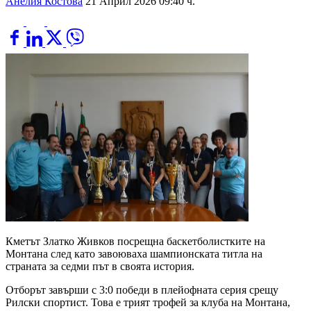
Анелия Костова
21 Април 2026 09:40 ч.
Кметът Златко Живков посрещна баскетболистките на
Монтана след като завоюваха шампионската титла на
страната за седми път в своята история.
Отборът завърши с 3:0 победи в плейофната серия срещу
Рилски спортист. Това е трият трофей за клуба на Монтана,