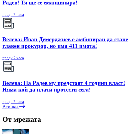
Радев! Тя ще се еманципира!
преди 7 часа
Велева: Иван Демерджиев е амбициран да стане
главен прокурор, но има 411 имота!
преди 7 часа
Велева: На Радев му предстоят 4 години власт!
Няма кой да плати протести сега!
преди 7 часа
Всички
От мрежата