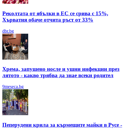
Реколтата от ябълки в ЕС се срива с 15%,
Хърватия обаче отчита ръст от 33%
dbr.bg
Хрема, запушено носле и ушни инфекции през
лятотo - какво трябва да знае всеки родител
9meseca.bg
Пеперудени крила за кърмещите майки в Русе -