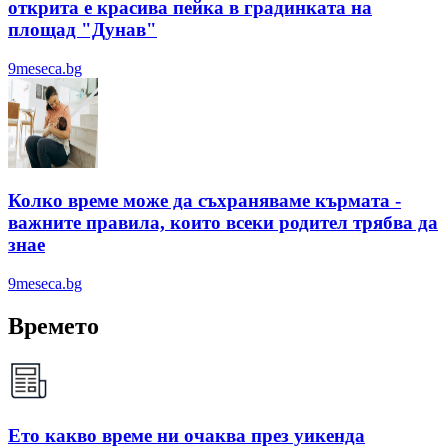
открита е красива пейка в градинката на
площад "Дунав"
9meseca.bg
Колко време може да съхраняваме кърмата -
важните правила, които всеки родител трябва да
знае
9meseca.bg
Времето
Ето какво време ни очаква през уикенда