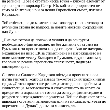
на региона. „Това е стратегическа точка – ключов елемент от
транспортния коридор Север–Юг, който е приоритетен не
само за България, но и за целия Европейски съюз“, изтъкна
Караджов.
Той отбеляза, че до момента няма конструктивен отговор от
румънска страна по въпроса за новите мостови съоръжения
над Дунав.
„Ние сме готови да положим усилия и да осигурим
необходимото финансиране, но без желание от страна на
Румъния този процес няма как да се случи. Ако не намерим
механизъм на ниво ЕК за стимулиране на изграждането на
нови мостове между България и Румъния, трудно можем да
говорим за реална европейска свързаност“, подчерта
вицепремиерът.
С кмета на Силистра Караджов обсъди и проекта за нова
пътна тангента, която да изведе тежкотоварния трафик извън
града. „С този проект ще решим дългогодишен проблем за
силистренци. Безопасността и спокойствието на хората са
приоритет, а държавата е готова да осигури финансиране и
ресурси за изграждането на участъка. Той ще бъде част от по-
широката стратегия за модернизация на инфраструктурата по
поречието на Дунав“, допълни министърът.