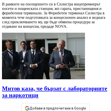
В рамките на посещението си в Силистра вицепремиерът
посети и пощенската станция, жп гарата, пристанищния и
фериботния терминали. За Фериботен терминал Силистра в
момента тече подготовката за концесионен анализ и веднага
след приключването му, ще бъде обявена процедура за
отдаване на концесия, предаде NOVA.
Митов каза, че бързат с лабораториите
за наркотици
Добави в предпочитани в Google