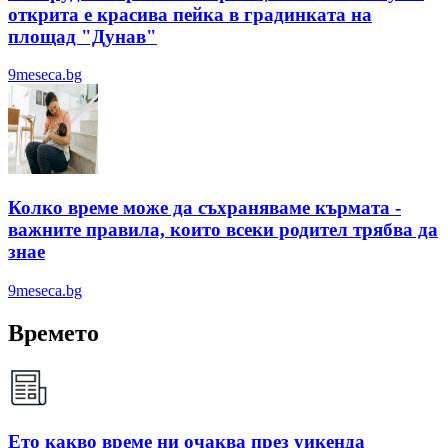
открита е красива пейка в градинката на
площад "Дунав"
9meseca.bg
Колко време може да съхраняваме кърмата -
важните правила, които всеки родител трябва да
знае
9meseca.bg
Времето
Ето какво време ни очаква през уикенда