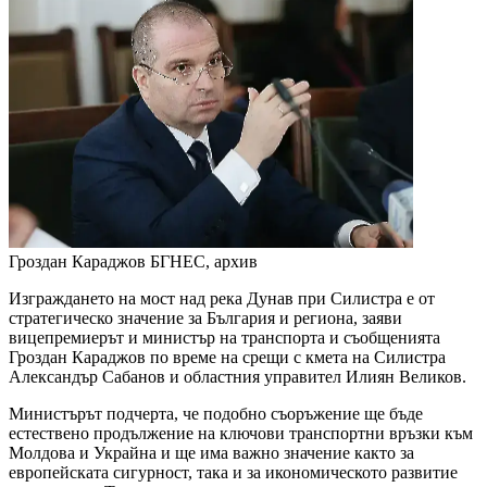
Гроздан Караджов
БГНЕС, архив
Изграждането на мост над река Дунав при Силистра е от
стратегическо значение за България и региона, заяви
вицепремиерът и министър на транспорта и съобщенията
Гроздан Караджов по време на срещи с кмета на Силистра
Александър Сабанов и областния управител Илиян Великов.
Министърът подчерта, че подобно съоръжение ще бъде
естествено продължение на ключови транспортни връзки към
Молдова и Украйна и ще има важно значение както за
европейската сигурност, така и за икономическото развитие