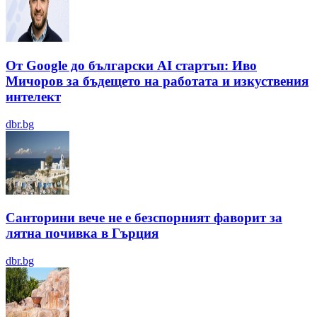
От Google до български AI стартъп: Иво
Мичоров за бъдещето на работата и изкуствения
интелект
dbr.bg
Санторини вече не е безспорният фаворит за
лятна почивка в Гърция
dbr.bg