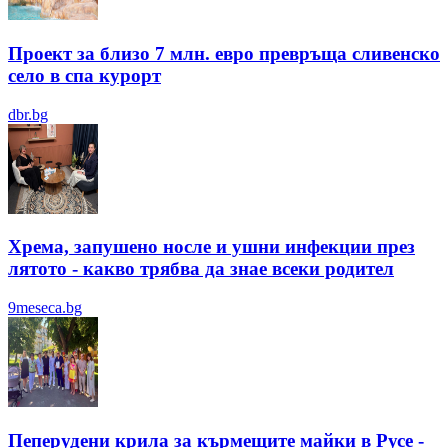
Проект за близо 7 млн. евро превръща сливенско
село в спа курорт
dbr.bg
Хрема, запушено носле и ушни инфекции през
лятотo - какво трябва да знае всеки родител
9meseca.bg
Пеперудени крила за кърмещите майки в Русе -