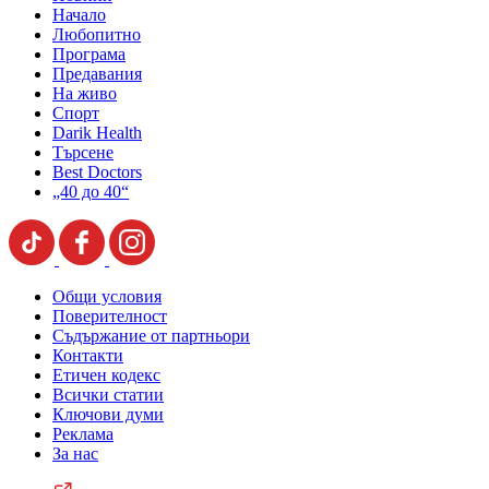
Начало
Любопитно
Програма
Предавания
На живо
Спорт
Darik Health
Търсене
Best Doctors
„40 до 40“
Общи условия
Поверителност
Съдържание от партньори
Контакти
Етичен кодекс
Всички статии
Ключови думи
Реклама
За нас