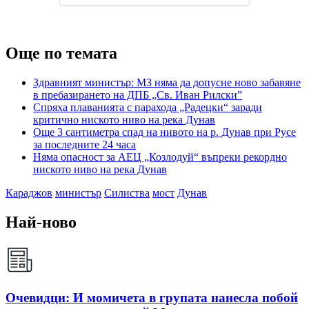
Още по темата
Здравният министър: МЗ няма да допусне ново забавяне
в пребазирането на ДПБ „Св. Иван Рилски”
Спряха плаванията с парахода „Радецки“ заради
критично ниското ниво на река Дунав
Още 3 сантиметра спад на нивото на р. Дунав при Русе
за последните 24 часа
Няма опасност за АЕЦ „Козлодуй“ въпреки рекордно
ниското ниво на река Дунав
Караджов
министър
Силиства
мост
Дунав
Най-ново
Очевидци: И момичета в групата нанесла побой