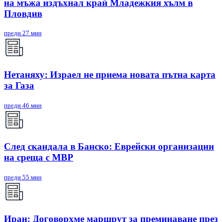
на мъжа издъхнал край Младежкия хълм в
Пловдив
преди 27 мин
Нетаняху: Израел не приема новата пътна карта
за Газа
преди 46 мин
След скандала в Банско: Eврейски организации
на среща с МВР
преди 55 мин
Иран: Договорхме маршрут за преминаване през