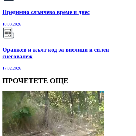
Предимно слънчево време и днес
10.03.2026
Оранжев и жълт код за виелици и силен
снеговалеж
17.02.2026
ПРОЧЕТЕТЕ ОЩЕ