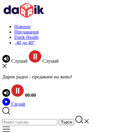
Новини
Предавания
Darik Health
„40 до 40“
Слушай
Слушай
Дарик радио - предаване на живо!
00:00
Гледай