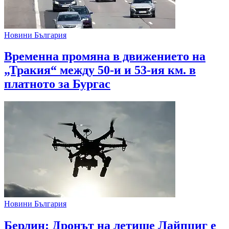
Новини България
Временна промяна в движението на
„Тракия“ между 50-и и 53-ия км. в
платното за Бургас
Новини България
Берлин: Дронът на летище Лайпциг е