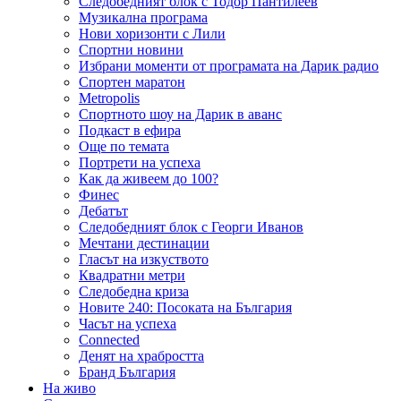
Следобедният блок с Тодор Пантилеев
Музикална програма
Нови хоризонти с Лили
Спортни новини
Избрани моменти от програмата на Дарик радио
Спортен маратон
Metropolis
Спортното шоу на Дарик в аванс
Подкаст в ефира
Още по темата
Портрети на успеха
Как да живеем до 100?
Финес
Дебатът
Следобедният блок с Георги Иванов
Мечтани дестинации
Гласът на изкуството
Квадратни метри
Следобедна криза
Новите 240: Посоката на България
Часът на успеха
Connected
Денят на храбростта
Бранд България
На живо