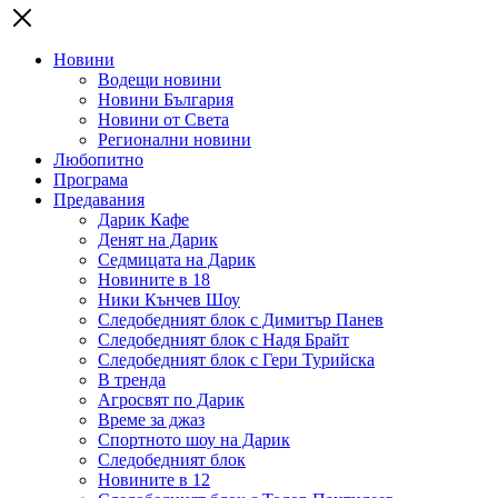
Новини
Водещи новини
Новини България
Новини от Света
Регионални новини
Любопитно
Програма
Предавания
Дарик Кафе
Денят на Дарик
Седмицата на Дарик
Новините в 18
Ники Кънчев Шоу
Следобедният блок с Димитър Панев
Следобедният блок с Надя Брайт
Следобедният блок с Гери Турийска
В тренда
Агросвят по Дарик
Време за джаз
Спортното шоу на Дарик
Следобедният блок
Новините в 12