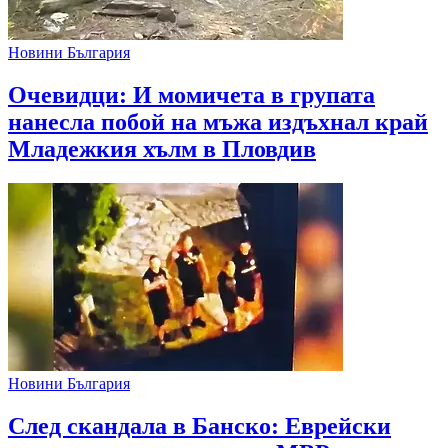
Новини България
Очевидци: И момичета в групата
нанесла побой на мъжа издъхнал край
Младежкия хълм в Пловдив
Новини България
След скандала в Банско: Eврейски