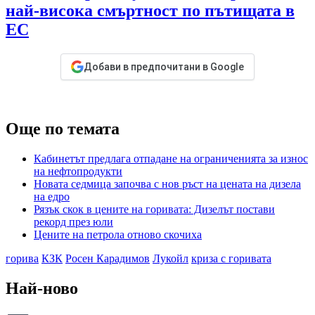
най-висока смъртност по пътищата в
ЕС
Добави в предпочитани в Google
Още по темата
Кабинетът предлага отпадане на ограниченията за износ
на нефтопродукти
Новата седмица започва с нов ръст на цената на дизела
на едро
Рязък скок в цените на горивата: Дизелът постави
рекорд през юли
Цените на петрола отново скочиха
горива
КЗК
Росен Карадимов
Лукойл
криза с горивата
Най-ново