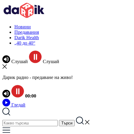
Новини
Предавания
Darik Health
„40 до 40“
Слушай
Слушай
Дарик радио - предаване на живо!
00:00
Гледай