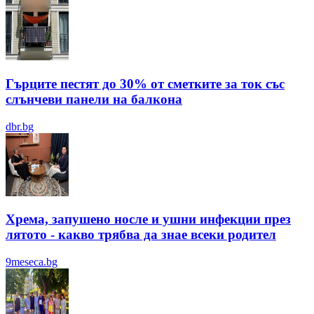
Гърците пестят до 30% от сметките за ток със
слънчеви панели на балкона
dbr.bg
Хрема, запушено носле и ушни инфекции през
лятотo - какво трябва да знае всеки родител
9meseca.bg