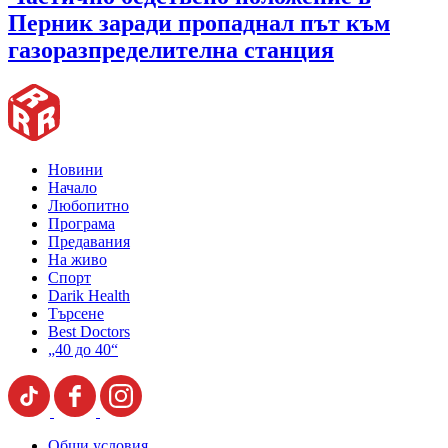
Перник заради пропаднал път към
газоразпределителна станция
Новини
Начало
Любопитно
Програма
Предавания
На живо
Спорт
Darik Health
Търсене
Best Doctors
„40 до 40“
Общи условия