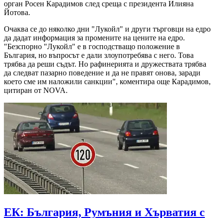
орган Росен Карадимов след среща с президента Илияна
Йотова.
Очаква се до няколко дни "Лукойл" и други търговци на едро
да дадат информация за промените на цените на едро.
"Безспорно "Лукойл" е в господстващо положение в
България, но въпросът е дали злоупотребява с него. Това
трябва да реши съдът. Но рафинерията и дружествата трябва
да следват пазарно поведение и да не правят онова, заради
което сме им наложили санкции", коментира още Карадимов,
цитиран от NOVA.
ЕК: България, Румъния и Хърватия с