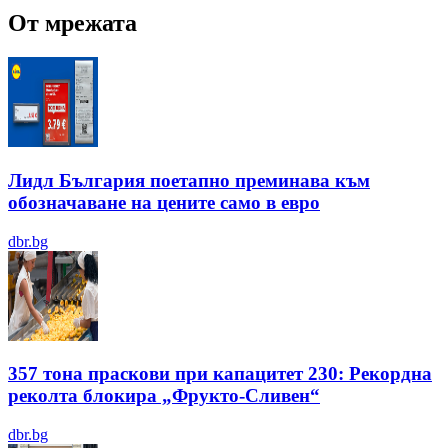
От мрежата
Лидл България поетапно преминава към
обозначаване на цените само в евро
dbr.bg
357 тона праскови при капацитет 230: Рекордна
реколта блокира „Фрукто-Сливен“
dbr.bg