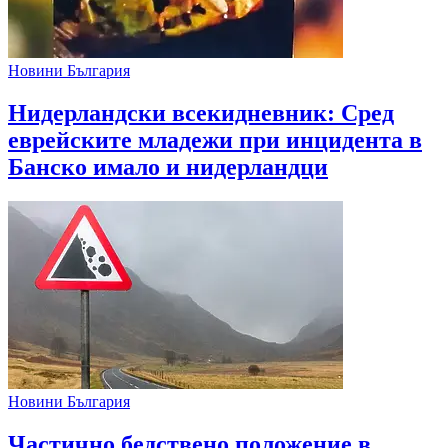
Новини България
Нидерландски всекидневник: Сред
еврейските младежи при инцидента в
Банско имало и нидерландци
Новини България
Частично бедствено положение в