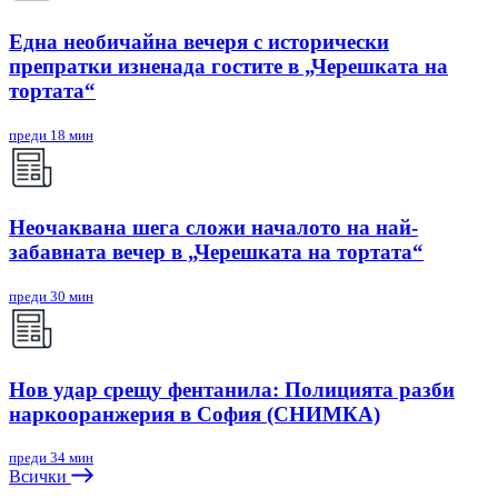
Една необичайна вечеря с исторически
препратки изненада гостите в „Черешката на
тортата“
преди 18 мин
Неочаквана шега сложи началото на най-
забавната вечер в „Черешката на тортата“
преди 30 мин
Нов удар срещу фентанила: Полицията разби
наркооранжерия в София (СНИМКА)
преди 34 мин
Всички