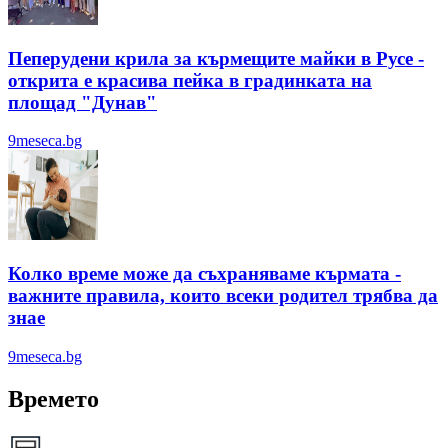
Пеперудени крила за кърмещите майки в Русе -
открита е красива пейка в градинката на
площад "Дунав"
9meseca.bg
Колко време може да съхраняваме кърмата -
важните правила, които всеки родител трябва да
знае
9meseca.bg
Времето