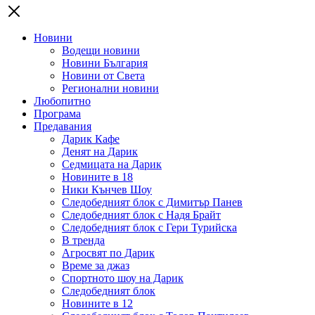
Новини
Водещи новини
Новини България
Новини от Света
Регионални новини
Любопитно
Програма
Предавания
Дарик Кафе
Денят на Дарик
Седмицата на Дарик
Новините в 18
Ники Кънчев Шоу
Следобедният блок с Димитър Панев
Следобедният блок с Надя Брайт
Следобедният блок с Гери Турийска
В тренда
Агросвят по Дарик
Време за джаз
Спортното шоу на Дарик
Следобедният блок
Новините в 12