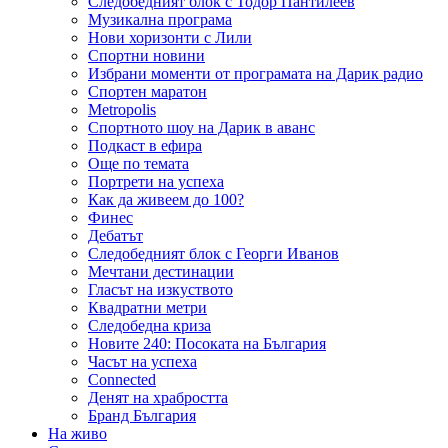
Следобедният блок с Тодор Пантилеев
Музикална програма
Нови хоризонти с Лили
Спортни новини
Избрани моменти от програмата на Дарик радио
Спортен маратон
Metropolis
Спортното шоу на Дарик в аванс
Подкаст в ефира
Още по темата
Портрети на успеха
Как да живеем до 100?
Финес
Дебатът
Следобедният блок с Георги Иванов
Мечтани дестинации
Гласът на изкуството
Квадратни метри
Следобедна криза
Новите 240: Посоката на България
Часът на успеха
Connected
Денят на храбростта
Бранд България
На живо