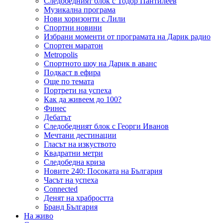
Следобедният блок с Тодор Пантилеев
Музикална програма
Нови хоризонти с Лили
Спортни новини
Избрани моменти от програмата на Дарик радио
Спортен маратон
Metropolis
Спортното шоу на Дарик в аванс
Подкаст в ефира
Още по темата
Портрети на успеха
Как да живеем до 100?
Финес
Дебатът
Следобедният блок с Георги Иванов
Мечтани дестинации
Гласът на изкуството
Квадратни метри
Следобедна криза
Новите 240: Посоката на България
Часът на успеха
Connected
Денят на храбростта
Бранд България
На живо