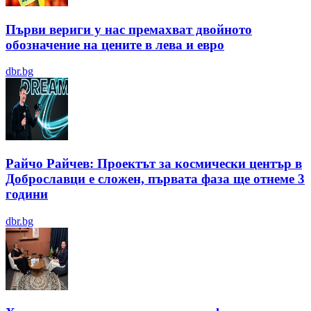
Първи вериги у нас премахват двойното
обозначение на цените в лева и евро
dbr.bg
Райчо Райчев: Проектът за космически център в
Доброславци е сложен, първата фаза ще отнеме 3
години
dbr.bg