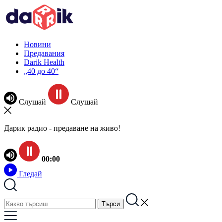
Новини
Предавания
Darik Health
„40 до 40“
Слушай
Слушай
Дарик радио - предаване на живо!
00:00
Гледай