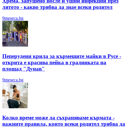
Хрема, запушено носле и ушни инфекции през
лятотo - какво трябва да знае всеки родител
9meseca.bg
Пеперудени крила за кърмещите майки в Русе -
открита е красива пейка в градинката на
площад "Дунав"
9meseca.bg
Колко време може да съхраняваме кърмата -
важните правила, които всеки родител трябва да