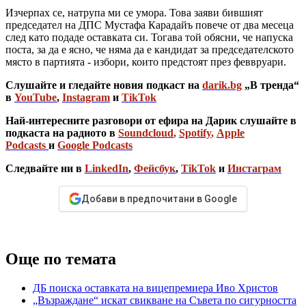
Изчерпах се, натрупа ми се умора. Това заяви бившият
председател на ДПС Мустафа Карадайъ повече от два месеца
след като подаде оставката си. Тогава той обясни, че напуска
поста, за да е ясно, че няма да е кандидат за председателското
място в партията - избори, които предстоят през феввруари.
Слушайте и гледайте новия подкаст на
darik.bg
„В тренда“
в
YouTube
,
Instagram
и
TikTok
Най-интересните разговори от ефира на Дарик слушайте в
подкаста на радиото в
Soundcloud
,
Spotify
,
Apple
Podcasts
и
Google Podcasts
Следвайте ни в
LinkedIn
,
Фейсбук
,
TikTok
и
Инстаграм
Добави в предпочитани в Google
Още по темата
ДБ поиска оставката на вицепремиера Иво Христов
„Възраждане“ искат свикване на Съвета по сигурността