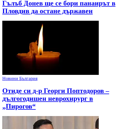
Гълъб Донев ще се бори панаирът в
Пловдив да остане държавен
Новини България
Отиде си д-р Георги Поптодоров –
дългогодишен неврохирург в
„Пирогов“