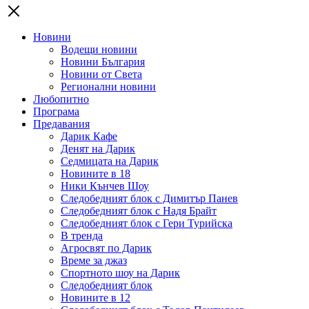
Новини
Водещи новини
Новини България
Новини от Света
Регионални новини
Любопитно
Програма
Предавания
Дарик Кафе
Денят на Дарик
Седмицата на Дарик
Новините в 18
Ники Кънчев Шоу
Следобедният блок с Димитър Панев
Следобедният блок с Надя Брайт
Следобедният блок с Гери Турийска
В тренда
Агросвят по Дарик
Време за джаз
Спортното шоу на Дарик
Следобедният блок
Новините в 12