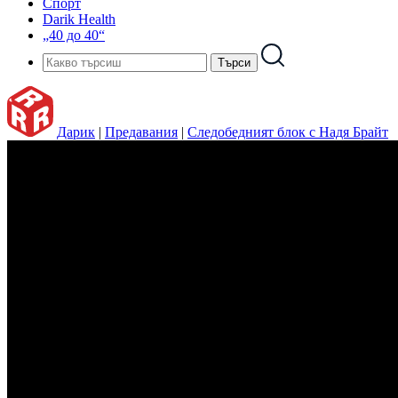
Спорт
Darik Health
„40 до 40“
Дарик
|
Предавания
|
Следобедният блок с Надя Брайт