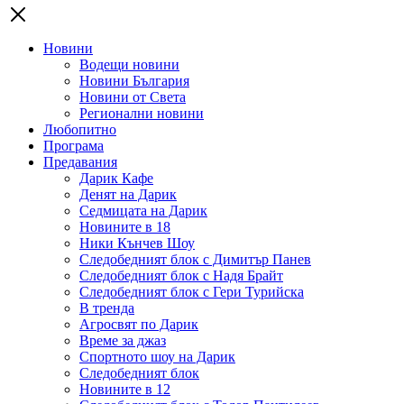
Новини
Водещи новини
Новини България
Новини от Света
Регионални новини
Любопитно
Програма
Предавания
Дарик Кафе
Денят на Дарик
Седмицата на Дарик
Новините в 18
Ники Кънчев Шоу
Следобедният блок с Димитър Панев
Следобедният блок с Надя Брайт
Следобедният блок с Гери Турийска
В тренда
Агросвят по Дарик
Време за джаз
Спортното шоу на Дарик
Следобедният блок
Новините в 12