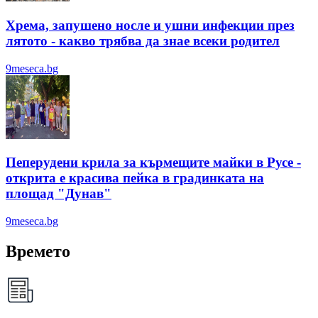
Хрема, запушено носле и ушни инфекции през
лятотo - какво трябва да знае всеки родител
9meseca.bg
Пеперудени крила за кърмещите майки в Русе -
открита е красива пейка в градинката на
площад "Дунав"
9meseca.bg
Времето