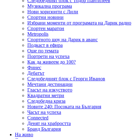
Следобедният блок с Тодор Пантилеев
Музикална програма
Нови хоризонти с Лили
Спортни новини
Избрани моменти от програмата на Дарик радио
Спортен маратон
Metropolis
Спортното шоу на Дарик в аванс
Подкаст в ефира
Още по темата
Портрети на успеха
Как да живеем до 100?
Финес
Дебатът
Следобедният блок с Георги Иванов
Мечтани дестинации
Гласът на изкуството
Квадратни метри
Следобедна криза
Новите 240: Посоката на България
Часът на успеха
Connected
Денят на храбростта
Бранд България
На живо