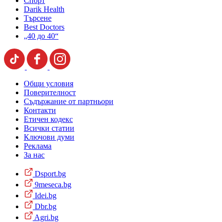
Спорт
Darik Health
Търсене
Best Doctors
„40 до 40“
Общи условия
Поверителност
Съдържание от партньори
Контакти
Етичен кодекс
Всички статии
Ключови думи
Реклама
За нас
Dsport.bg
9meseca.bg
Idei.bg
Dbr.bg
Agri.bg