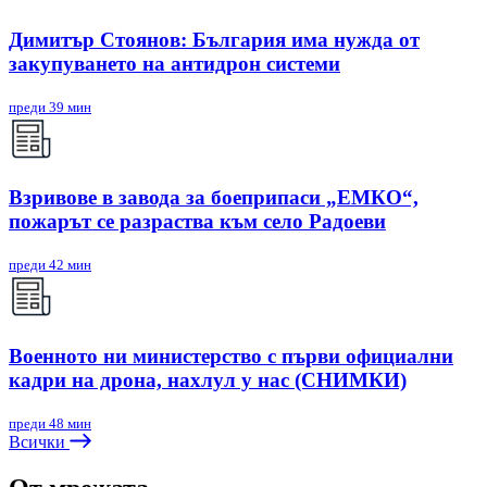
Димитър Стоянов: България има нужда от
закупуването на антидрон системи
преди 39 мин
Взривове в завода за боеприпаси „ЕМКО“,
пожарът се разраства към село Радоеви
преди 42 мин
Военното ни министерство с първи официални
кадри на дрона, нахлул у нас (СНИМКИ)
преди 48 мин
Всички