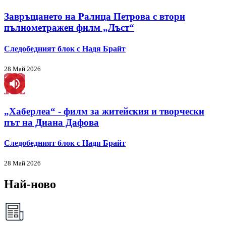
Завръщането на Ралица Петрова с втори
пълнометражен филм „Лъст“
Следобедният блок с Надя Брайт
28 Май 2026
„Хаберлеа“ - филм за житейския и творчески
път на Диана Дафова
Следобедният блок с Надя Брайт
28 Май 2026
Най-ново