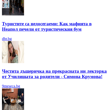
Туристите са недосегаеми: Как мафията в
Неапол печели от туристическия бум
dbr.bg
Честита дъщеричка на прекрасната ни лекторка
от Училищата за родители - Симона Крумова!
9meseca.bg