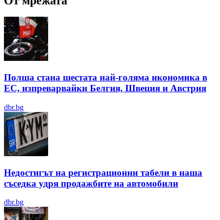
От мрежата
Полша стана шестата най-голяма икономика в
ЕС, изпреварвайки Белгия, Швеция и Австрия
dbr.bg
Недостигът на регистрационни табели в наша
съседка удря продажбите на автомобили
dbr.bg