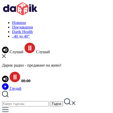
Новини
Предавания
Darik Health
„40 до 40“
Слушай
Слушай
Дарик радио - предаване на живо!
00:00
Гледай