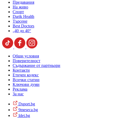
Предавания
На живо
Спорт
Darik Health
Търсене
Best Doctors
„40 до 40“
Общи условия
Поверителност
Съдържание от партньори
Контакти
Етичен кодекс
Всички статии
Ключови думи
Реклама
За нас
Dsport.bg
9meseca.bg
Idei.bg