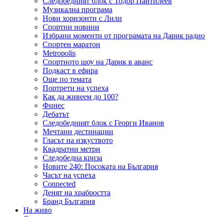
Следобедният блок с Тодор Пантилеев
Музикална програма
Нови хоризонти с Лили
Спортни новини
Избрани моменти от програмата на Дарик радио
Спортен маратон
Metropolis
Спортното шоу на Дарик в аванс
Подкаст в ефира
Още по темата
Портрети на успеха
Как да живеем до 100?
Финес
Дебатът
Следобедният блок с Георги Иванов
Мечтани дестинации
Гласът на изкуството
Квадратни метри
Следобедна криза
Новите 240: Посоката на България
Часът на успеха
Connected
Денят на храбростта
Бранд България
На живо