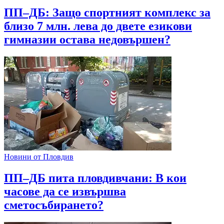
ПП–ДБ: Защо спортният комплекс за
близо 7 млн. лева до двете езикови
гимназии остава недовършен?
Новини от Пловдив
ПП–ДБ пита пловдивчани: В кои
часове да се извършва
сметосъбирането?