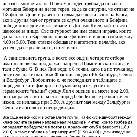
играчи - момчетата на Шави Ернандес трябва да повалят
могъщия Байерн на негов терен, за да са сигурни, че отиват на
1/8-финал. Дори и равенство няма да е достатъчно на Барса,
ако в другия мач от групата се случи очакваното и Бенфика
победи последния в класирането Динамо Киев, който няма
шансове за нищо. Със сигурност ще има смели играчи, които
да заложат на Барселона при коефициенти в диапазона между
4.00 и 5.00. Тези ставки обещават и апетитни печалби, ако
успеят да се реализират, естествено.
А единствената група, в която все още и четирите отбора
имат шансове да продължат напред в Шампионската лига, е
тази с буква
G.
В нея Лил води с 8 точки, като на по точка зад
носителя на титлата във Франция следват РБ Залцбург, Севиля
и Волфсбург. Любопитно е, че последният в таблицата е
определен като фаворит от букмейкърите - успех на
германските “вълци” срещу Лил е оценен на места под 2.00,
но пък равенството, което според
betindex.net
е реалистичен
изход, се изплаща при 3.50. А другият мач между Залцбург и
Севиля е абсолютно непредвидим.
Все още не всичко и в останалите групи. На фокус е двубоят между
класиралите се вече напред Реал Мадрид и Интер, които трябва да
определят победителя в поток
D.
Кралският клуб е фаворит (1.80-
2.00), а само победа на “нерадзурите” (3.50-4.00) ще ги изведе на