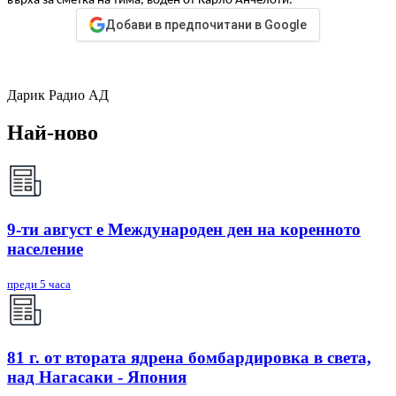
върха за сметка на тима, воден от Карло Анчелоти.
Добави в предпочитани в Google
Дарик Радио АД
Най-ново
9-ти август е Международен ден на коренното
население
преди 5 часа
81 г. от втората ядрена бомбардировка в света,
над Нагасаки - Япония