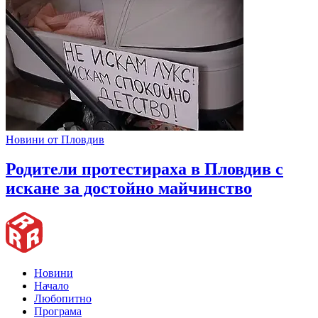
Новини от Пловдив
Родители протестираха в Пловдив с
искане за достойно майчинство
Новини
Начало
Любопитно
Програма