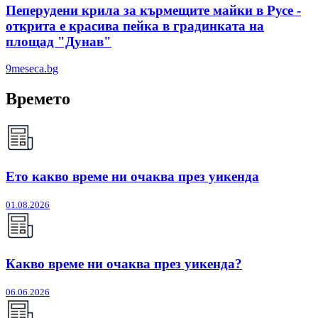
Пеперудени крила за кърмещите майки в Русе -
открита е красива пейка в градинката на
площад "Дунав"
9meseca.bg
Времето
Ето какво време ни очаква през уикенда
01.08.2026
Какво време ни очаква през уикенда?
06.06.2026