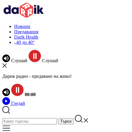
Новини
Предавания
Darik Health
„40 до 40“
Слушай
Слушай
Дарик радио - предаване на живо!
00:00
Гледай