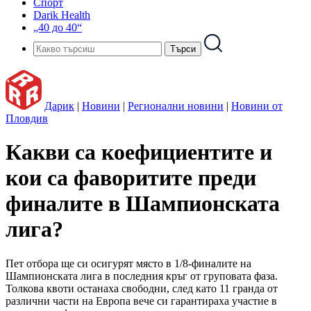
Спорт
Darik Health
„40 до 40“
Дарик
|
Новини
|
Регионални новини
|
Новини от
Пловдив
Какви са коефициентите и
кои са фаворитите преди
финалите в Шампионската
лига?
Пет отбора ще си осигурят място в 1/8-финалите на
Шампионската лига в последния кръг от груповата фаза.
Толкова квоти останаха свободни, след като 11 гранда от
различни части на Европа вече си гарантираха участие в