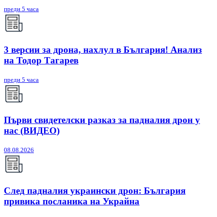
преди 5 часа
3 версии за дрона, нахлул в България! Анализ
на Тодор Тагарев
преди 5 часа
Първи свидетелски разказ за падналия дрон у
нас (ВИДЕО)
08.08.2026
След падналия украински дрон: България
привика посланика на Украйна