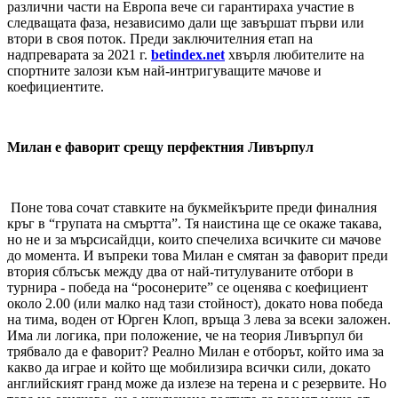
различни части на Европа вече си гарантираха участие в
следващата фаза, независимо дали ще завършат първи или
втори в своя поток. Преди заключителния етап на
надпреварата за 2021 г.
betindex.net
хвърля
любителите на
спортните залози към най-интригуващите мачове и
коефициентите.
Милан е фаворит срещу перфектния Ливърпул
Поне това сочат ставките на букмейкърите преди финалния
кръг в “групата на смъртта”. Тя наистина ще се окаже такава,
но не и за мърсисайдци, които спечелиха всичките си мачове
до момента. И въпреки това Милан е смятан за фаворит преди
втория сблъсък между два от най-титулуваните отбори в
турнира - победа на “росонерите” се оценява с коефициент
около 2.00 (или малко над тази стойност), докато нова победа
на тима, воден от Юрген Клоп, връща 3 лева за всеки заложен.
Има ли логика, при положение, че на теория Ливърпул би
трябвало да е фаворит? Реално Милан е отборът, който има за
какво да играе и който ще мобилизира всички сили, докато
английският гранд може да излезе на терена и с резервите. Но