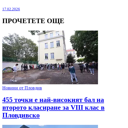
17.02.2026
ПРОЧЕТЕТЕ ОЩЕ
Новини от Пловдив
455 точки е най-високият бал на
второто класиране за VIII клас в
Пловдивско