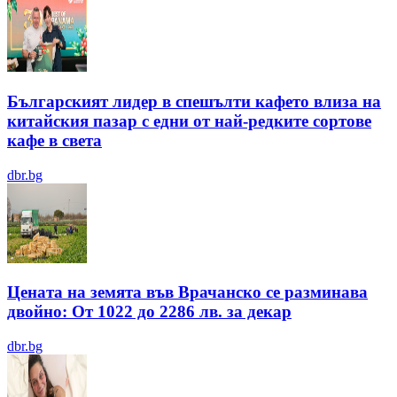
Българският лидер в спешълти кафето влиза на
китайския пазар с едни от най-редките сортове
кафе в света
dbr.bg
Цената на земята във Врачанско се разминава
двойно: От 1022 до 2286 лв. за декар
dbr.bg