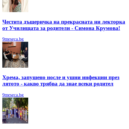
Честита дъщеричка на прекрасната ни лекторка
от Училищата за родители - Симона Крумова!
9meseca.bg
Хрема, запушено носле и ушни инфекции през
лятотo - какво трябва да знае всеки родител
9meseca.bg