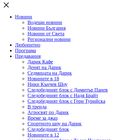
Новини
Водещи новини
Новини България
Новини от Света
Регионални новини
Любопитно
Програма
Предавания
Дарик Кафе
Денят на Дарик
Седмицата на Дарик
Новините в 18
Ники Кънчев Шоу
Следобедният блок с Димитър Панев
Следобедният блок с Надя Брайт
Следобедният блок с Гери Турийска
В тренда
Агросвят по Дарик
Време за джаз
Спортното шоу на Дарик
Следобедният блок
Новините в 12