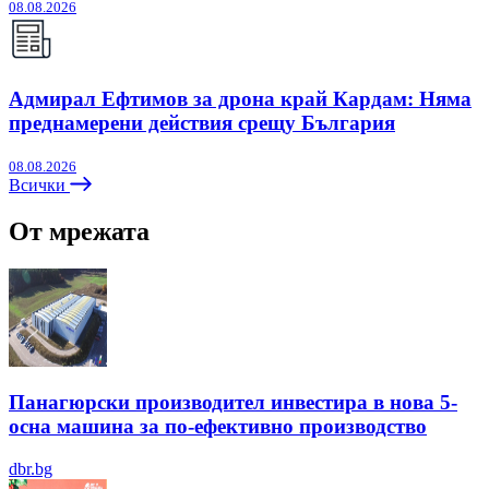
08.08.2026
Адмирал Ефтимов за дрона край Кардам: Няма
преднамерени действия срещу България
08.08.2026
Всички
От мрежата
Панагюрски производител инвестира в нова 5-
осна машина за по-ефективно производство
dbr.bg