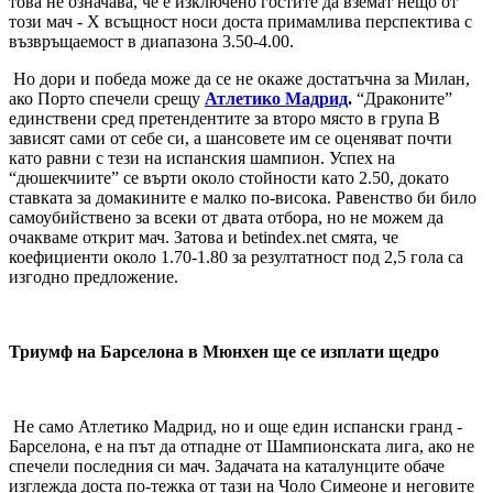
това не означава, че е изключено гостите да вземат нещо от
този мач - Х всъщност носи доста примамлива перспектива с
възвръщаемост в диапазона 3.50-4.00.
Но дори и победа може да се не окаже достатъчна за Милан,
ако Порто спечели срещу
Атлетико Мадрид
.
“Драконите”
единствени сред претендентите за второ място в група В
зависят сами от себе си, а шансовете им се оценяват почти
като равни с тези на испанския шампион. Успех на
“дюшекчиите” се върти около стойности като 2.50, докато
ставката за домакините е малко по-висока. Равенство би било
самоубийствено за всеки от двата отбора, но не можем да
очакваме открит мач. Затова и
betindex.net
смята, че
коефициенти около 1.70-1.80 за резултатност под 2,5 гола са
изгодно предложение.
Триумф на Барселона в Мюнхен ще се изплати щедро
Не само Атлетико Мадрид, но и още един испански гранд -
Барселона, е на път да отпадне от Шампионската лига, ако не
спечели последния си мач. Задачата на каталунците обаче
изглежда доста по-тежка от тази на Чоло Симеоне и неговите