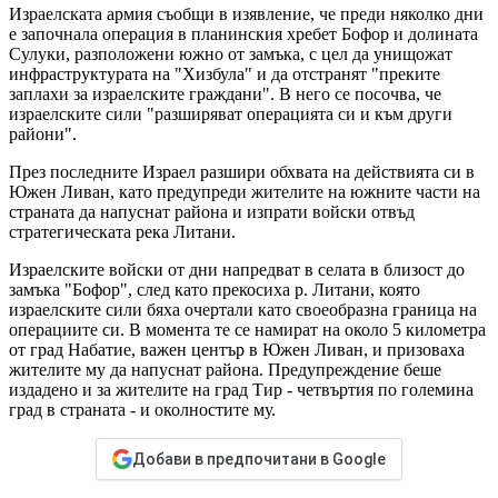
Израелската армия съобщи в изявление, че преди няколко дни
е започнала операция в планинския хребет Бофор и долината
Сулуки, разположени южно от замъка, с цел да унищожат
инфраструктурата на "Хизбула" и да отстранят "преките
заплахи за израелските граждани". В него се посочва, че
израелските сили "разширяват операцията си и към други
райони".
През последните Израел разшири обхвата на действията си в
Южен Ливан, като предупреди жителите на южните части на
страната да напуснат района и изпрати войски отвъд
стратегическата река Литани.
Израелските войски от дни напредват в селата в близост до
замъка "Бофор", след като прекосиха р. Литани, която
израелските сили бяха очертали като своеобразна граница на
операциите си. В момента те се намират на около 5 километра
от град Набатие, важен център в Южен Ливан, и призоваха
жителите му да напуснат района. Предупреждение беше
издадено и за жителите на град Тир - четвъртия по големина
град в страната - и околностите му.
Добави в предпочитани в Google