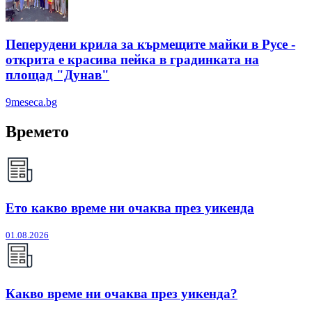
Пеперудени крила за кърмещите майки в Русе -
открита е красива пейка в градинката на
площад "Дунав"
9meseca.bg
Времето
Ето какво време ни очаква през уикенда
01.08.2026
Какво време ни очаква през уикенда?