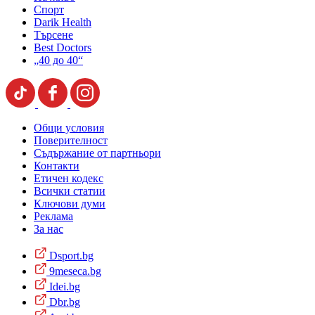
Спорт
Darik Health
Търсене
Best Doctors
„40 до 40“
Общи условия
Поверителност
Съдържание от партньори
Контакти
Етичен кодекс
Всички статии
Ключови думи
Реклама
За нас
Dsport.bg
9meseca.bg
Idei.bg
Dbr.bg