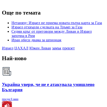
Още по темата
Нетаняху: Израел не приема новата пътна карта за Газа
Израел отхвърли сделката на Тръмп за Газа
Седми кръг от преговори между Ливан и Израел
започна в Рим
Иран обеси двама за шпионаж
Израел
ЦАХАЛ
Южен Ливан
замък
превзет
Най-ново
Украйна увери, че не е атакувала умишлено
България
преди 6 мин