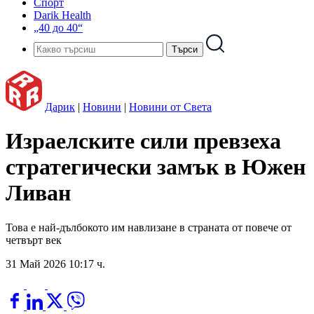
Спорт
Darik Health
„40 до 40“
Дарик
|
Новини
|
Новини от Света
Израелските сили превзеха
стратегически замък в Южен
Ливан
Това е най-дълбокото им навлизане в страната от повече от
четвърт век
31 Май 2026 10:17 ч.