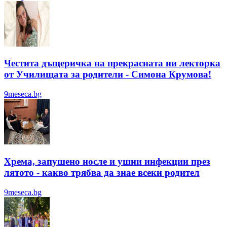
Честита дъщеричка на прекрасната ни лекторка
от Училищата за родители - Симона Крумова!
9meseca.bg
Хрема, запушено носле и ушни инфекции през
лятотo - какво трябва да знае всеки родител
9meseca.bg