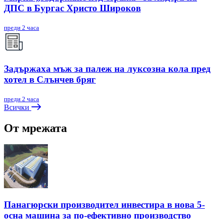
ДПС в Бургас Христо Широков
преди 2 часа
Задържаха мъж за палеж на луксозна кола пред
хотел в Слънчев бряг
преди 2 часа
Всички
От мрежата
Панагюрски производител инвестира в нова 5-
осна машина за по-ефективно производство