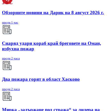
Обзорните новини на Дарик на 8 август 2026 г.
преди 1 час
Снаряд удари кораб край бреговете на Оман,
избухна пожар
преди 2 часа
Два пожара горят в област Хасково
преди 2 часа
Мярка „задържане под стража“ за лидера на