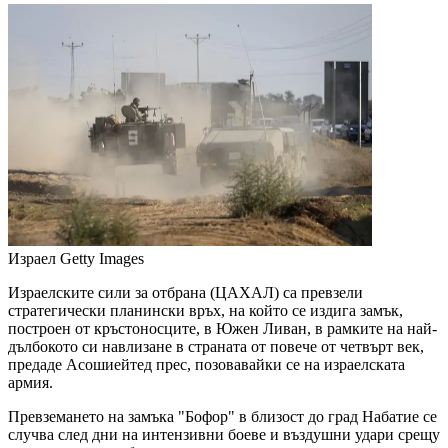
Израел
Getty Images
Израелските сили за отбрана (ЦАХАЛ) са превзели
стратегически планински връх, на който се издига замък,
построен от кръстоносците, в Южен Ливан, в рамките на най-
дълбокото си навлизане в страната от повече от четвърт век,
предаде Асошиейтед прес, позовавайки се на израелската
армия.
Превземането на замъка "Бофор" в близост до град Набатие се
случва след дни на интензивни боеве и въздушни удари срещу