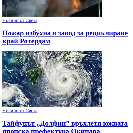
Новини от Света
Пожар избухна в завод за рециклиране
край Ротердам
Новини от Света
Тайфунът „Долфин” връхлетя южната
японска префектура Окинава