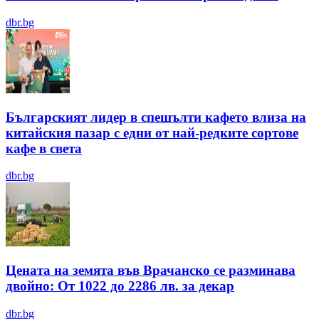
dbr.bg
Българският лидер в спешълти кафето влиза на
китайския пазар с едни от най-редките сортове
кафе в света
dbr.bg
Цената на земята във Врачанско се разминава
двойно: От 1022 до 2286 лв. за декар
dbr.bg