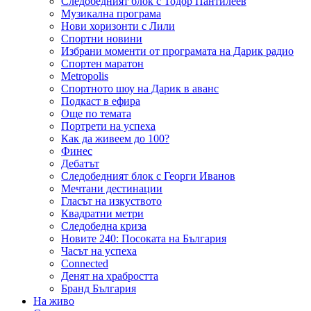
Следобедният блок с Тодор Пантилеев
Музикална програма
Нови хоризонти с Лили
Спортни новини
Избрани моменти от програмата на Дарик радио
Спортен маратон
Metropolis
Спортното шоу на Дарик в аванс
Подкаст в ефира
Още по темата
Портрети на успеха
Как да живеем до 100?
Финес
Дебатът
Следобедният блок с Георги Иванов
Мечтани дестинации
Гласът на изкуството
Квадратни метри
Следобедна криза
Новите 240: Посоката на България
Часът на успеха
Connected
Денят на храбростта
Бранд България
На живо