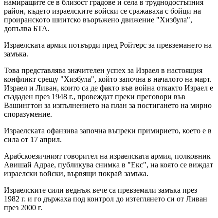
намиращите се в близост градове и села в труднодостъпния
район, където израелските войски се сражаваха с бойци на
проиранското шиитско въоръжено движение "Хизбула",
допълва БТА.
Израелската армия потвърди пред Ройтерс за превземането на
замъка.
Това представлява значителен успех за Израел в настоящия
конфликт срещу "Хизбула", който започна в началото на март.
Израел и Ливан, които са де факто във война откакто Израел е
създаден през 1948 г., провеждат преки преговори във
Вашингтон за изпълнението на план за постигането на мирно
споразумение.
Израелската офанзива започна въпреки примирието, което е в
сила от 17 април.
Арабскоезичният говорител на израелската армия, полковник
Авишай Адрае, публикува снимка в "Екс", на която се виждат
израелски войски, вървящи покрай замъка.
Израелските сили веднъж вече са превземали замъка през
1982 г. и го държаха под контрол до изтеглянето си от Ливан
през 2000 г.