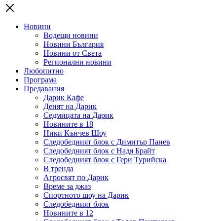
Новини
Водещи новини
Новини България
Новини от Света
Регионални новини
Любопитно
Програма
Предавания
Дарик Кафе
Денят на Дарик
Седмицата на Дарик
Новините в 18
Ники Кънчев Шоу
Следобедният блок с Димитър Панев
Следобедният блок с Надя Брайт
Следобедният блок с Гери Турийска
В тренда
Агросвят по Дарик
Време за джаз
Спортното шоу на Дарик
Следобедният блок
Новините в 12