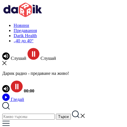
Новини
Предавания
Darik Health
„40 до 40“
Слушай
Слушай
Дарик радио - предаване на живо!
00:00
Гледай