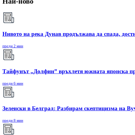
Най-ново
Нивото на река Дунав продължава да спада, дости
преди 2 мин
Тайфунът „Долфин” връхлетя южната японска п
преди 6 мин
Зеленски в Белград: Разбирам скептицизма на Ву
преди 8 мин