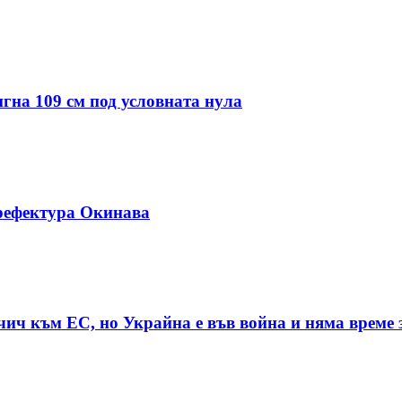
гна 109 см под условната нула
рефектура Окинава
чич към ЕС, но Украйна е във война и няма време 