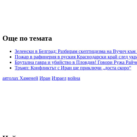
Още по темата
Зеленски в Белград: Разбирам скептицизма на Вучич към 
Пожар в рафинерия в руския Краснодарски край след укр
Брутална гавра и убийство в Пловдив! Говори Ружа Райч
Тръмп: Конфликтът с Иран ще приключи „доста скоро“
аятолах Хаменей
Иран
Израел
война