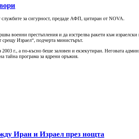
овори
т службите за сигурност, предаде АФП, цитиран от NOVA.
шва военни престъпления и да изстрелва ракети към израелски 
т срещу Израел“, подчерта министърът.
2003 г., а по-късно беше заловен и екзекутиран. Неговата админ
на тайна програма за ядрени оръжия.
жду Иран и Израел през нощта