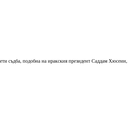
ети съдба, подобна на иракския президент Саддам Хюсеин,