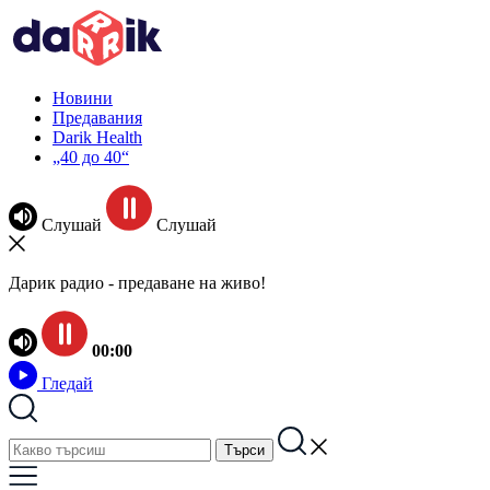
Новини
Предавания
Darik Health
„40 до 40“
Слушай
Слушай
Дарик радио - предаване на живо!
00:00
Гледай