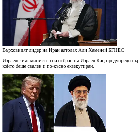
Върховният лидер на Иран аятолах Али Хаменей
БГНЕС
Израелският министър на отбраната Израел Кац предупреди въ
който беше свален и по-късно екзекутиран.