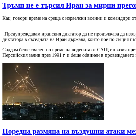
Тръмп не е търсил Иран за мирни прег
Кац говори време на среща с израелски военни и командири о
„Предупреждавам иранския диктатор да не продължава да извър
диктатора в съседната на Иран държава, който пое по същия пъ
Саддам беше свален по време на водената от САЩ инвазия през 
Персийския залив през 1991 г. и беше обвинен в провеждането 
Поредна размяна на въздушни атаки ме