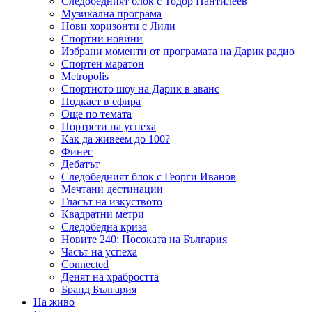
Следобедният блок с Тодор Пантилеев
Музикална програма
Нови хоризонти с Лили
Спортни новини
Избрани моменти от програмата на Дарик радио
Спортен маратон
Metropolis
Спортното шоу на Дарик в аванс
Подкаст в ефира
Още по темата
Портрети на успеха
Как да живеем до 100?
Финес
Дебатът
Следобедният блок с Георги Иванов
Мечтани дестинации
Гласът на изкуството
Квадратни метри
Следобедна криза
Новите 240: Посоката на България
Часът на успеха
Connected
Денят на храбростта
Бранд България
На живо