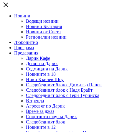
Новини
Водещи новини
Новини България
Новини от Света
Регионални новини
Любопитно
Програма
Предавания
Дарик Кафе
Денят на Дарик
Седмицата на Дарик
Новините в 18
Ники Кънчев Шоу
Следобедният блок с Димитър Панев
Следобедният блок с Надя Брайт
Следобедният блок с Гери Турийска
В тренда
Агросвят по Дарик
Време за джаз
Спортното шоу на Дарик
Следобедният блок
Новините в 12