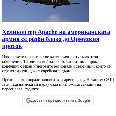
Хеликоптер Apache на американската
армия се разби близо до Ормузкия
проток
Израелското правителство категорично отхвърля тези
обвинения. То описва войната като част от по-широк
конфликт с Иран и неговите регионални съюзници, които се
стремят да унищожат еврейската държава.
Преди всичко поради заповедта за арест срещу Нетаняху САЩ
засилиха натиска си върху съда и наложиха санкции на
персонала и съдиите.
Добави в предпочитани в Google