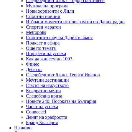
Следобедният блок с Тодор Пантилеев
Музикална програма
Нови хоризонти с Лили
Спортни новини
Избрани моменти от програмата на Дарик радио
Спортен маратон
Metropolis
Спортното шоу на Дарик в аванс
Подкаст в ефира
Още по темата
Портрети на успеха
Как да живеем до 100?
Финес
Дебатът
Следобедният блок с Георги Иванов
Мечтани дестинации
Гласът на изкуството
Квадратни метри
Следобедна криза
Новите 240: Посоката на България
Часът на успеха
Connected
Денят на храбростта
Бранд България
На живо