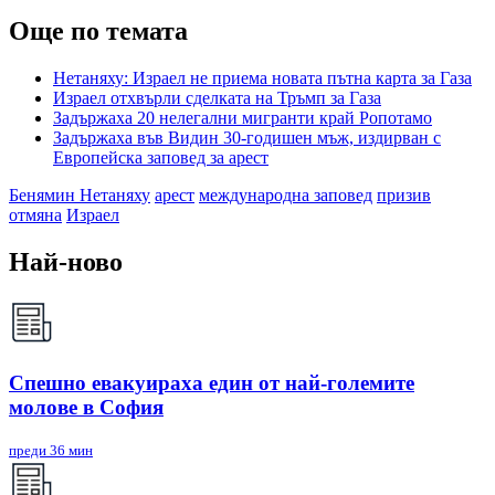
Още по темата
Нетаняху: Израел не приема новата пътна карта за Газа
Израел отхвърли сделката на Тръмп за Газа
Задържаха 20 нелегални мигранти край Ропотамо
Задържаха във Видин 30-годишен мъж, издирван с
Европейска заповед за арест
Бенямин Нетаняху
арест
международна заповед
призив
отмяна
Израел
Най-ново
Спешно евакуираха един от най-големите
молове в София
преди 36 мин