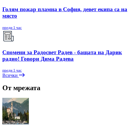
Голям пожар пламна в София, девет екипа са на
място
преди 1 час
Спомени за Радосвет Радев - бащата на Дарик
радио! Говори Дима Радева
преди 1 час
Всички
От мрежата