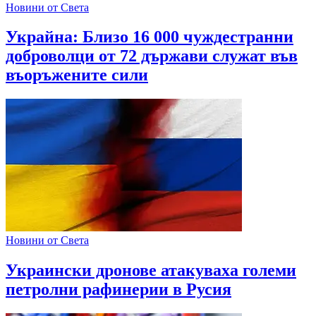
Новини от Света
Украйна: Близо 16 000 чуждестранни
доброволци от 72 държави служат във
въоръжените сили
Новини от Света
Украински дронове атакуваха големи
петролни рафинерии в Русия