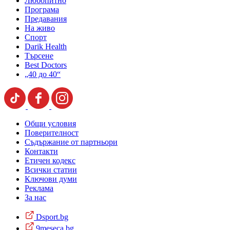
Любопитно
Програма
Предавания
На живо
Спорт
Darik Health
Търсене
Best Doctors
„40 до 40“
Общи условия
Поверителност
Съдържание от партньори
Контакти
Етичен кодекс
Всички статии
Ключови думи
Реклама
За нас
Dsport.bg
9meseca.bg