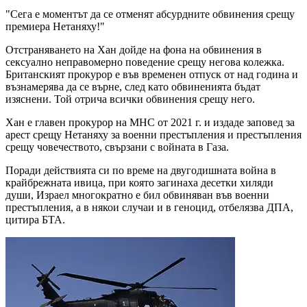
"Сега е моментът да се отменят абсурдните обвинения срещу
премиера Нетаняху!"
Отстраняването на Хан дойде на фона на обвинения в
сексуално неправомерно поведение срещу негова колежка.
Британският прокурор е във временен отпуск от над година и
възнамерява да се върне, след като обвиненията бъдат
изяснени. Той отрича всички обвинения срещу него.
Хан е главен прокурор на МНС от 2021 г. и издаде заповед за
арест срещу Нетаняху за военни престъпления и престъпления
срещу човечеството, свързани с войната в Газа.
Поради действията си по време на двугодишната война в
крайбрежната ивица, при която загинаха десетки хиляди
души, Израел многократно е бил обвиняван във военни
престъпления, а в някои случаи и в геноцид, отбелязва ДПА,
цитира БТА.