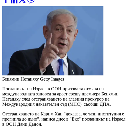
Бенямин Нетаняху
Getty Images
Посланикът на Израел в ООН призова за отмяна на
международната заповед за арест срещу премиера Бенямин
Нетаняху след отстраняването на главния прокурор на
Международния наказателен съд (МНС), съобщи ДПА.
Отстраняването на Карим Хан "доказва, че тази институция е
прогнила до дъно", написа днес в "Екс" посланикът на Израел
в ООН Дани Данон.