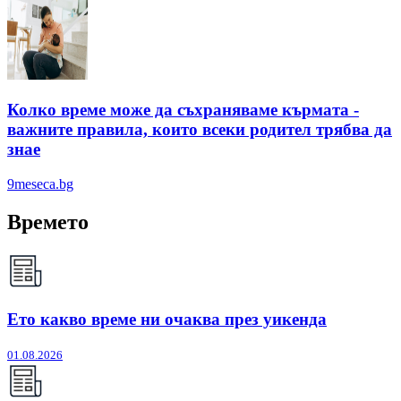
Колко време може да съхраняваме кърмата -
важните правила, които всеки родител трябва да
знае
9meseca.bg
Времето
Ето какво време ни очаква през уикенда
01.08.2026