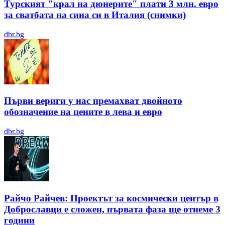
Турският "крал на дюнерите" плати 3 млн. евро
за сватбата на сина си в Италия (снимки)
dbr.bg
Първи вериги у нас премахват двойното
обозначение на цените в лева и евро
dbr.bg
Райчо Райчев: Проектът за космически център в
Доброславци е сложен, първата фаза ще отнеме 3
години