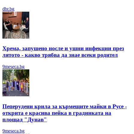
dbr.bg
Хрема, запушено носле и ушни инфекции през
лятотo - какво трябва да знае всеки родител
9meseca.bg
Пеперудени крила за кърмещите майки в Русе -
открита е красива пейка в градинката на
площад "Дунав"
9meseca.bg