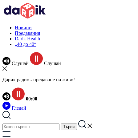
Новини
Предавания
Darik Health
„40 до 40“
Слушай
Слушай
Дарик радио - предаване на живо!
00:00
Гледай