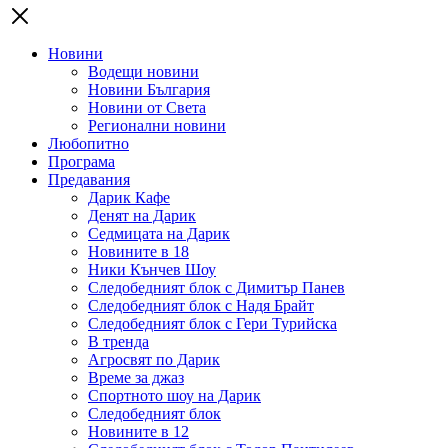
Новини
Водещи новини
Новини България
Новини от Света
Регионални новини
Любопитно
Програма
Предавания
Дарик Кафе
Денят на Дарик
Седмицата на Дарик
Новините в 18
Ники Кънчев Шоу
Следобедният блок с Димитър Панев
Следобедният блок с Надя Брайт
Следобедният блок с Гери Турийска
В тренда
Агросвят по Дарик
Време за джаз
Спортното шоу на Дарик
Следобедният блок
Новините в 12