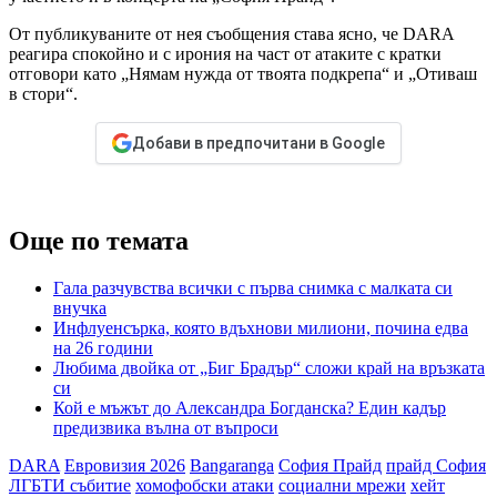
От публикуваните от нея съобщения става ясно, че DARA
реагира спокойно и с ирония на част от атаките с кратки
отговори като „Нямам нужда от твоята подкрепа“ и „Отиваш
в стори“.
Добави в предпочитани в Google
Още по темата
Гала разчувства всички с първа снимка с малката си
внучка
Инфлуенсърка, която вдъхнови милиони, почина едва
на 26 години
Любима двойка от „Биг Брадър“ сложи край на връзката
си
Кой е мъжът до Александра Богданска? Един кадър
предизвика вълна от въпроси
DARA
Евровизия 2026
Bangaranga
София Прайд
прайд София
ЛГБТИ събитие
хомофобски атаки
социални мрежи
хейт