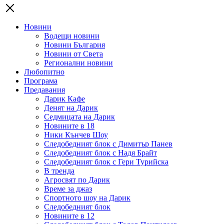
Новини
Водещи новини
Новини България
Новини от Света
Регионални новини
Любопитно
Програма
Предавания
Дарик Кафе
Денят на Дарик
Седмицата на Дарик
Новините в 18
Ники Кънчев Шоу
Следобедният блок с Димитър Панев
Следобедният блок с Надя Брайт
Следобедният блок с Гери Турийска
В тренда
Агросвят по Дарик
Време за джаз
Спортното шоу на Дарик
Следобедният блок
Новините в 12