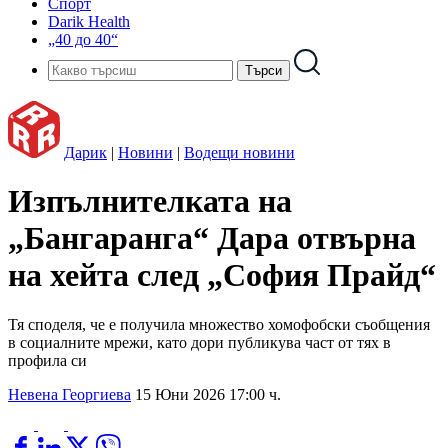
Спорт
Darik Health
„40 до 40“
Дарик
|
Новини
|
Водещи новини
Изпълнителката на
„Бангаранга“ Дара отвърна
на хейта след „София Прайд“
Тя споделя, че е получила множество хомофобски съобщения
в социалните мрежи, като дори публикува част от тях в
профила си
Невена Георгиева
15 Юни 2026 17:00 ч.