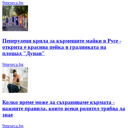
9meseca.bg
Пеперудени крила за кърмещите майки в Русе -
открита е красива пейка в градинката на
площад "Дунав"
9meseca.bg
Колко време може да съхраняваме кърмата -
важните правила, които всеки родител трябва да
знае
9meseca.bg