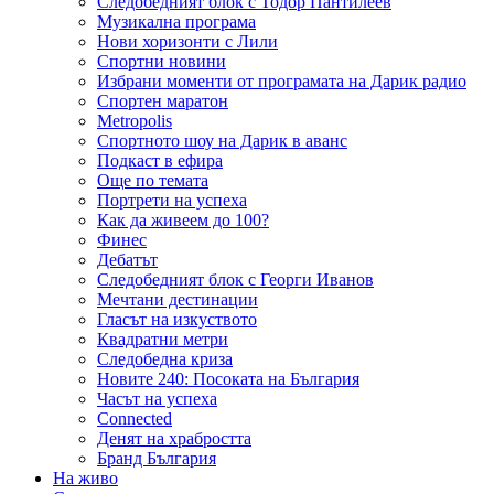
Следобедният блок с Тодор Пантилеев
Музикална програма
Нови хоризонти с Лили
Спортни новини
Избрани моменти от програмата на Дарик радио
Спортен маратон
Metropolis
Спортното шоу на Дарик в аванс
Подкаст в ефира
Още по темата
Портрети на успеха
Как да живеем до 100?
Финес
Дебатът
Следобедният блок с Георги Иванов
Мечтани дестинации
Гласът на изкуството
Квадратни метри
Следобедна криза
Новите 240: Посоката на България
Часът на успеха
Connected
Денят на храбростта
Бранд България
На живо