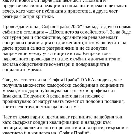
както и новото си парче „Ich liebe dich“. Появата ѝ
предизвиква силни реакции в социалните мрежи още същата
вечер, като част от публиката я приветства, а друга част
реагира с остри критики.
Провеждането на „София Прайд 2026“ съвпада с друго голямо
събитие в столицата – „Шествието за семейството“. За да бъде
осигурен ред и спокойствие, органите на реда въвеждат
специална организация на движението, като маршрутите на
двете прояви са ясно разграничени и не се допуска
напрежение между участниците в тях. Въпреки това
паралелното провеждане на двете събития допълнително
засилва обществените коментари и поляризацията в
социалните мрежи.
След участието си на „София Прайд“ DARA споделя, че е
получила множество хомофобски съобщения в социалните
мрежи, като дори публикува част от тях в профила си в
Instagram. По думите ѝ решението да ги покаже е
продиктувано от натрупаната тежест от подобни послания,
които вече трудно може да носи сама.
Част от коментарите преминават границите на добрия тон,
като съдържат обидни квалификации и нападки към
певицата, включително и провокативни въпроси, свързани с
участието ѝ в концерта на „София Прайд“.