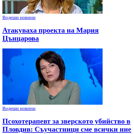
Водещи новини
Атакуваха проекта на Мария
Цънцарова
Водещи новини
Псохотерапевт за зверското убийство в
Пловдив: Съучастници сме всички ние