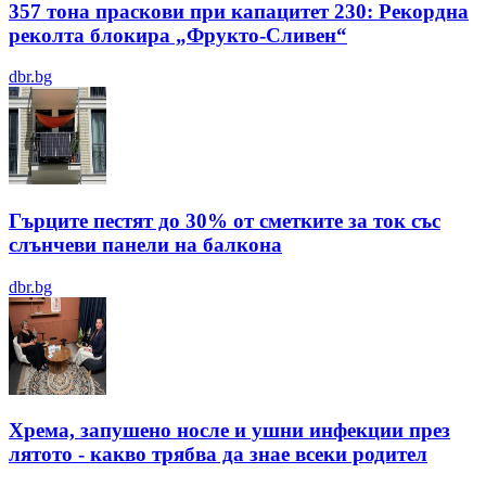
357 тона праскови при капацитет 230: Рекордна
реколта блокира „Фрукто-Сливен“
dbr.bg
Гърците пестят до 30% от сметките за ток със
слънчеви панели на балкона
dbr.bg
Хрема, запушено носле и ушни инфекции през
лятотo - какво трябва да знае всеки родител