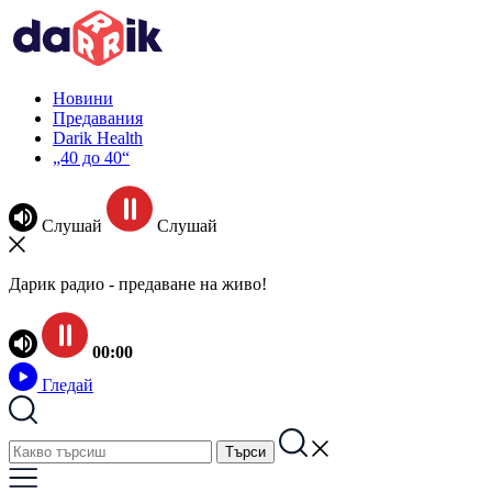
Новини
Предавания
Darik Health
„40 до 40“
Слушай
Слушай
Дарик радио - предаване на живо!
00:00
Гледай