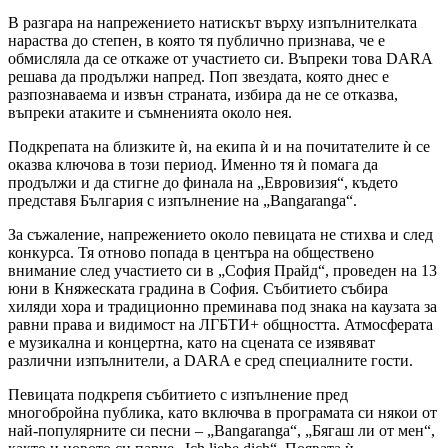
В разгара на напрежението натискът върху изпълнителката
нараства до степен, в която тя публично признава, че е
обмисляла да се откаже от участието си. Въпреки това DARA
решава да продължи напред. Поп звездата, която днес е
разпознаваема и извън страната, избира да не се отказва,
въпреки атаките и съмненията около нея.
Подкрепата на близките ѝ, на екипа ѝ и на почитателите ѝ се
оказва ключова в този период. Именно тя ѝ помага да
продължи и да стигне до финала на „Евровизия“, където
представя България с изпълнение на „Bangaranga“.
За съжаление, напрежението около певицата не стихва и след
конкурса. Тя отново попада в центъра на обществено
внимание след участието си в „София Прайд“, проведен на 13
юни в Княжеската градина в София. Събитието събира
хиляди хора и традиционно преминава под знака на каузата за
равни права и видимост на ЛГБТИ+ общността. Атмосферата
е музикална и концертна, като на сцената се изявяват
различни изпълнители, а DARA е сред специалните гости.
Певицата подкрепя събитието с изпълнение пред
многобройна публика, като включва в програмата си някои от
най-популярните си песни – „Bangaranga“, „Бягаш ли от мен“,