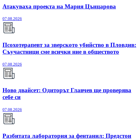
Атакуваха проекта на Мария Цънцарова
07.08.2026
Псохотерапевт за зверското убийство в Пловдив:
Съучастници сме всички ние в обществото
07.08.2026
Ново двайсет: Одиторът Главчев ще проверява
себе си
07.08.2026
Разбитата лаборатория за фентанил: Предстои