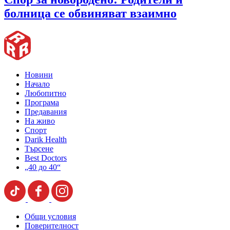
болница се обвиняват взаимно
Новини
Начало
Любопитно
Програма
Предавания
На живо
Спорт
Darik Health
Търсене
Best Doctors
„40 до 40“
Общи условия
Поверителност