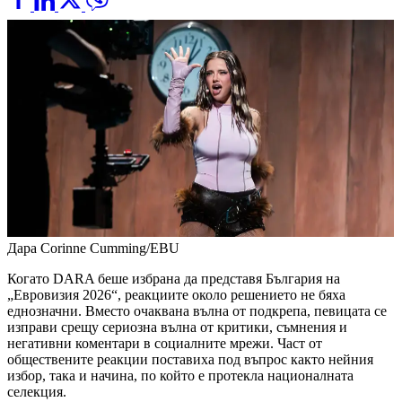
Дара
Corinne Cumming/EBU
Когато DARA беше избрана да представя България на
„Евровизия 2026“, реакциите около решението не бяха
еднозначни. Вместо очаквана вълна от подкрепа, певицата се
изправи срещу сериозна вълна от критики, съмнения и
негативни коментари в социалните мрежи. Част от
обществените реакции поставиха под въпрос както нейния
избор, така и начина, по който е протекла националната
селекция.