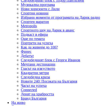
Следобедният блок с Тодор Пантилеев
Музикална програма
Нови хоризонти с Лили
Спортни новини
Избрани моменти от програмата на Дарик радио
Спортен маратон
Metropolis
Спортното шоу на Дарик в аванс
Подкаст в ефира
Още по темата
Портрети на успеха
Как да живеем до 100?
Финес
Дебатът
Следобедният блок с Георги Иванов
Мечтани дестинации
Гласът на изкуството
Квадратни метри
Следобедна криза
Новите 240: Посоката на България
Часът на успеха
Connected
Денят на храбростта
Бранд България
На живо