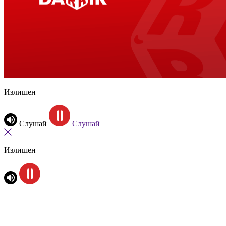
Излишен
Слушай
Слушай
Излишен