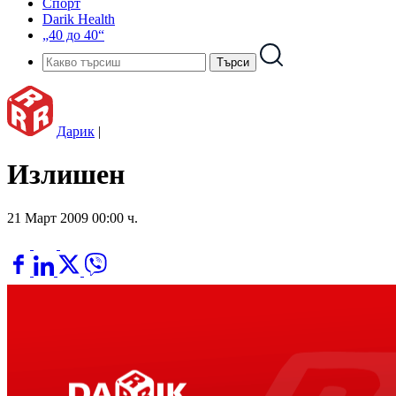
Спорт
Darik Health
„40 до 40“
Дарик
|
Излишен
21 Март 2009 00:00 ч.