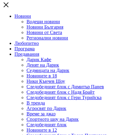
Новини
Водещи новини
Новини България
Новини от Света
Регионални новини
Любопитно
Програма
Предавания
Дарик Кафе
Денят на Дарик
Седмицата на Дарик
Новините в 18
Ники Кънчев Шоу
Следобедният блок с Димитър Панев
Следобедният блок с Надя Брайт
Следобедният блок с Гери Турийска
В тренда
Агросвят по Дарик
Време за джаз
Спортното шоу на Дарик
Следобедният блок
Новините в 12