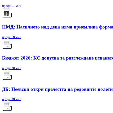
преди 11 мин
НМД: Насилието над деца няма приемлива форм
преди 18 мин
Бюджет 2026: КС допусна за разглеждане исканет
преди 30 мин
ДБ: Пеевски откри прелестта на редовните полети
преди 38 мин