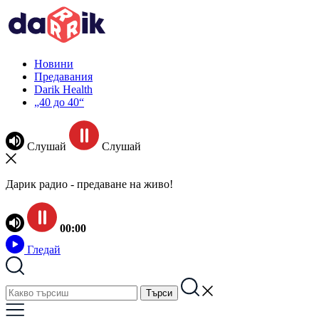
Новини
Предавания
Darik Health
„40 до 40“
Слушай
Слушай
Дарик радио - предаване на живо!
00:00
Гледай