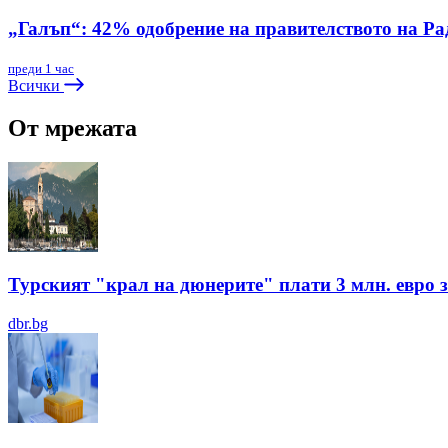
„Галъп“: 42% одобрение на правителството на Ра
преди 1 час
Всички
От мрежата
Турският "крал на дюнерите" плати 3 млн. евро з
dbr.bg