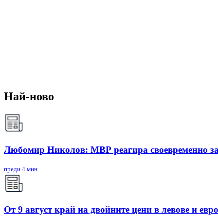
Най-ново
Любомир Николов: МВР реагира своевременно за
преди 4 мин
От 9 август край на двойните цени в левове и евро