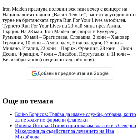
Iron Maiden празнува половин век тази вечер с концерт на
Националния стадион „Васил Левски", част от двугодишното
турне на британската група Run For Your Lives за юбилея.
Турнето Run For Your Lives на 23 май мина през Атина,
Гърция. На 28 май Iron Maiden ще свирят в Букурещ,
Румъния, 30 май – Братислава, Словакия, 2 юни – Хановер,
Германия, 10 юни – Амстердам, Нидерландия, 17 юни –
Милано, Италия, 22 юни – Париж, Франция, 28 юни – Лион-
Десин, Франция, 7 юли – Лисабон, Португалия, и 11 юли –
Великобритания (специално хедлайн шоу).
Добави в предпочитани в Google
Още по темата
Бойко Борисов: Трябва да имаме служби, отбрана, които
да не ходят по фирмени фланелки
Илияна Йотова: Отново призовавам властите в Северна
Македония да съдействат за лечението на Ива
Михайлова