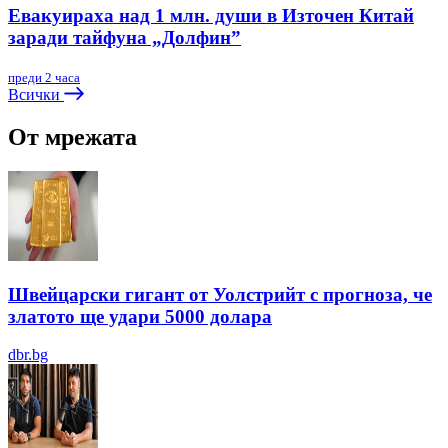
Евакуираха над 1 млн. души в Източен Китай
заради тайфуна „Долфин”
преди 2 часа
Всички
От мрежата
Швейцарски гигант от Уолстрийт с прогноза, че
златото ще удари 5000 долара
dbr.bg