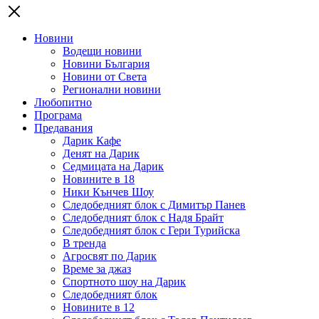
Новини
Водещи новини
Новини България
Новини от Света
Регионални новини
Любопитно
Програма
Предавания
Дарик Кафе
Денят на Дарик
Седмицата на Дарик
Новините в 18
Ники Кънчев Шоу
Следобедният блок с Димитър Панев
Следобедният блок с Надя Брайт
Следобедният блок с Гери Турийска
В тренда
Агросвят по Дарик
Време за джаз
Спортното шоу на Дарик
Следобедният блок
Новините в 12