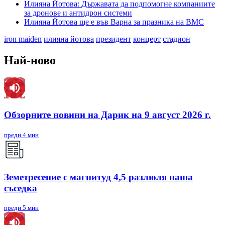
Илияна Йотова: Държавата да подпомогне компаниите
за дронове и антидрон системи
Илияна Йотова ще е във Варна за празника на ВМС
iron maiden
илияна йотова
президент
концерт
стадион
Най-ново
Обзорните новини на Дарик на 9 август 2026 г.
преди 4 мин
Земетресение с магнитуд 4,5 разлюля наша
съседка
преди 5 мин