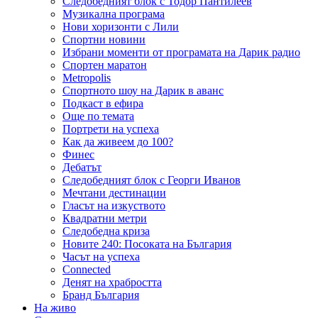
Следобедният блок с Тодор Пантилеев
Музикална програма
Нови хоризонти с Лили
Спортни новини
Избрани моменти от програмата на Дарик радио
Спортен маратон
Metropolis
Спортното шоу на Дарик в аванс
Подкаст в ефира
Още по темата
Портрети на успеха
Как да живеем до 100?
Финес
Дебатът
Следобедният блок с Георги Иванов
Мечтани дестинации
Гласът на изкуството
Квадратни метри
Следобедна криза
Новите 240: Посоката на България
Часът на успеха
Connected
Денят на храбростта
Бранд България
На живо