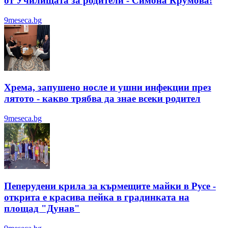
от Училищата за родители - Симона Крумова!
9meseca.bg
Хрема, запушено носле и ушни инфекции през
лятотo - какво трябва да знае всеки родител
9meseca.bg
Пеперудени крила за кърмещите майки в Русе -
открита е красива пейка в градинката на
площад "Дунав"