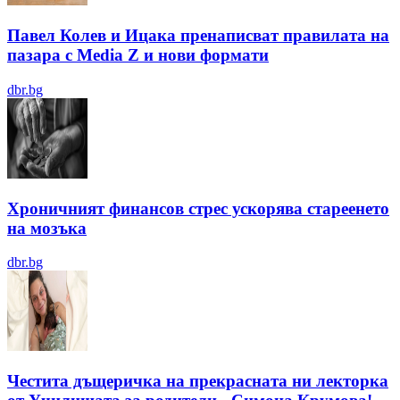
Павел Колев и Ицака пренаписват правилата на
пазара с Media Z и нови формати
dbr.bg
Хроничният финансов стрес ускорява стареенето
на мозъка
dbr.bg
Честита дъщеричка на прекрасната ни лекторка