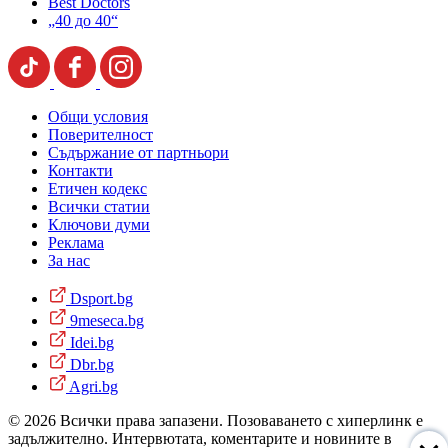
Best Doctors
„40 до 40“
Общи условия
Поверителност
Съдържание от партньори
Контакти
Етичен кодекс
Всички статии
Ключови думи
Реклама
За нас
Dsport.bg
9meseca.bg
Idei.bg
Dbr.bg
Agri.bg
© 2026 Всички права запазени. Позоваването с хиперлинк е
задължително. Интервютата, коментарите и новините в