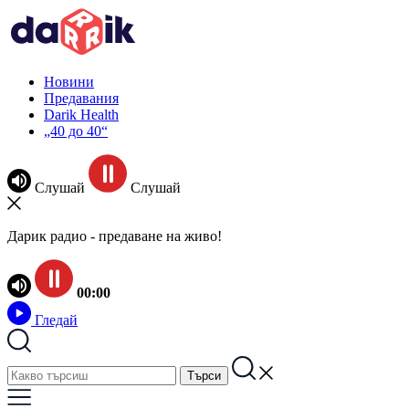
Новини
Предавания
Darik Health
„40 до 40“
Слушай
Слушай
Дарик радио - предаване на живо!
00:00
Гледай