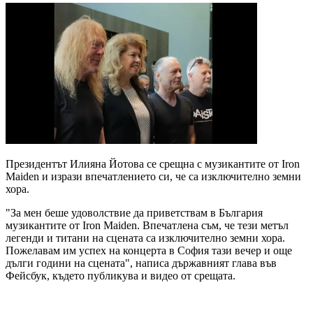
Президентът Илияна Йотова се срещна с музикантите от Iron
Maiden и изрази впечатлението си, че са изключително земни
хора.
"За мен беше удоволствие да приветствам в България
музикантите от Iron Maiden. Впечатлена съм, че тези метъл
легенди и титани на сцената са изключително земни хора.
Пожелавам им успех на концерта в София тази вечер и още
дълги години на сцената", написа държавният глава във
Фейсбук, където публикува и видео от срещата.