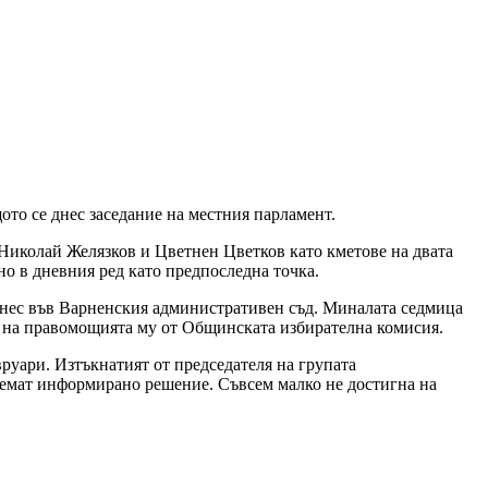
то се днес заседание на местния парламент.
Николай Желязков и Цветнен Цветков като кметове на двата
но в дневния ред като предпоследна точка.
днес във Варненския административен съд. Миналата седмица
о на правомощията му от Общинската избирателна комисия.
руари. Изтъкнатият от председателя на групата
 вземат информирано решение. Съвсем малко не достигна на