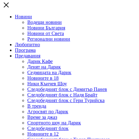
Новини
Водещи новини
Новини България
Новини от Света
Регионални новини
Любопитно
Програма
Предавания
Дарик Кафе
Денят на Дарик
Седмицата на Дарик
Новините в 18
Ники Кънчев Шоу
Следобедният блок с Димитър Панев
Следобедният блок с Надя Брайт
Следобедният блок с Гери Турийска
В тренда
Агросвят по Дарик
Време за джаз
Спортното шоу на Дарик
Следобедният блок
Новините в 12