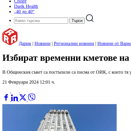
Спорт
Darik Health
„40 до 40“
Дарик
|
Новини
|
Регионални новини
|
Новини от Варн
Избират временни кметове на
В Общинския съвет са постъпили са писма от ОИК, с които тя
21 Февруари 2024 12:01 ч.