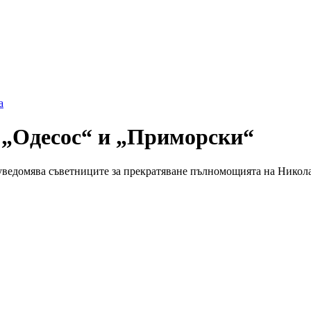
а
 „Одесос“ и „Приморски“
 уведомява съветниците за прекратяване пълномощията на Никол