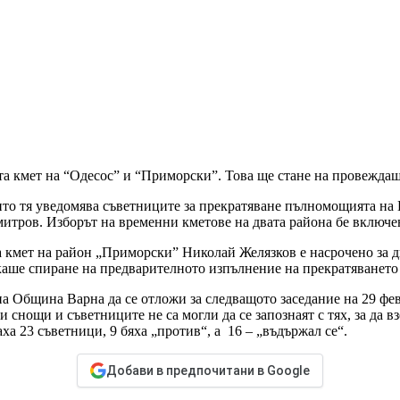
 кмет на “Одесос” и “Приморски”. Това ще стане на провеждащо
то тя уведомява съветниците за прекратяване пълномощията на 
итров. Изборът на временни кметове на двата района бе включе
а кмет на район „Приморски” Николай Желязков е насрочено за 
искаше спиране на предварителното изпълнение на прекратяванет
а Община Варна да се отложи за следващото заседание на 29 фев
и снощи и съветниците не са могли да се запознаят с тях, за да
а 23 съветници, 9 бяха „против“, а 16 – „въдържал се“.
Добави в предпочитани в Google