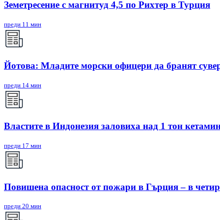
Земетресение с магнитуд 4,5 по Рихтер в Турция
преди 11 мин
Йотова: Младите морски офицери да бранят суве
преди 14 мин
Властите в Индонезия заловиха над 1 тон кетамин
преди 17 мин
Повишена опасност от пожари в Гърция – в четири
преди 20 мин