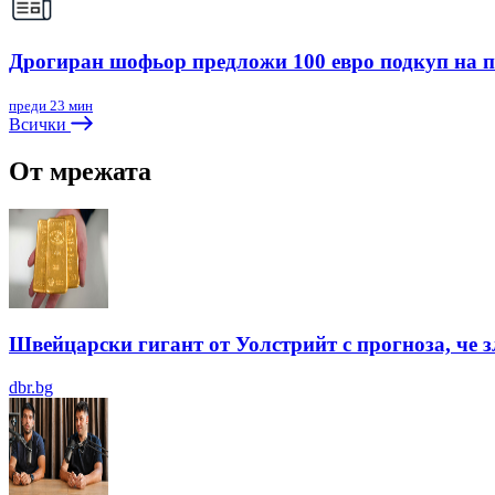
Дрогиран шофьор предложи 100 евро подкуп на 
преди 23 мин
Всички
От мрежата
Швейцарски гигант от Уолстрийт с прогноза, че 
dbr.bg