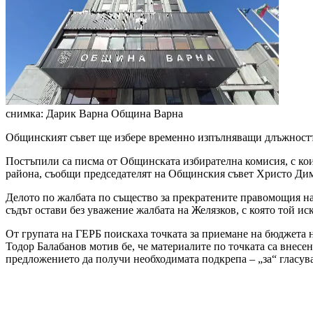
снимка: Дарик Варна
Община Варна
Общинският съвет ще избере временно изпълняващи длъжността
Постъпили са писма от Общинската избирателна комисия, с кои
района, съобщи председателят на Общинския съвет Христо Дим
Делото по жалбата по същество за прекратените правомощия н
съдът остави без уважение жалбата на Желязков, с която той 
От групата на ГЕРБ поискаха точката за приемане на бюджета н
Тодор Балабанов мотив бе, че материалите по точката са внесен
предложението да получи необходимата подкрепа – „за“ гласувах