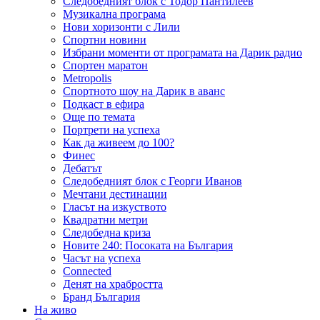
Следобедният блок с Тодор Пантилеев
Музикална програма
Нови хоризонти с Лили
Спортни новини
Избрани моменти от програмата на Дарик радио
Спортен маратон
Metropolis
Спортното шоу на Дарик в аванс
Подкаст в ефира
Още по темата
Портрети на успеха
Как да живеем до 100?
Финес
Дебатът
Следобедният блок с Георги Иванов
Мечтани дестинации
Гласът на изкуството
Квадратни метри
Следобедна криза
Новите 240: Посоката на България
Часът на успеха
Connected
Денят на храбростта
Бранд България
На живо