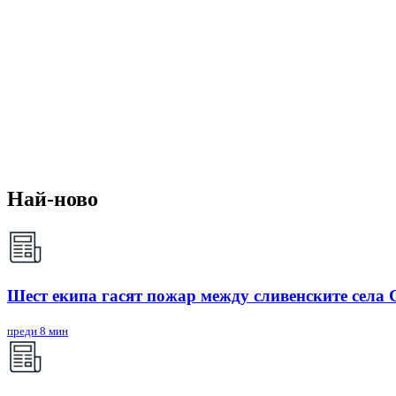
Най-ново
Шест екипа гасят пожар между сливенските села
преди 8 мин