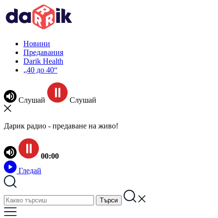
Новини
Предавания
Darik Health
„40 до 40“
Слушай
Слушай
Дарик радио - предаване на живо!
00:00
Гледай