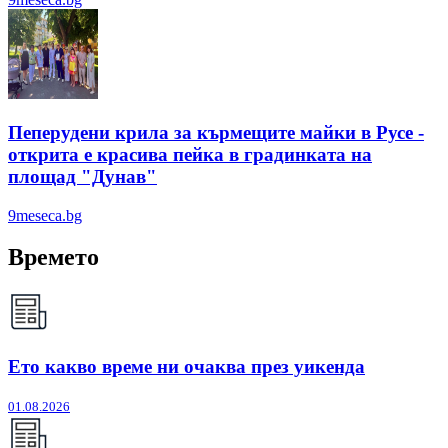
Пеперудени крила за кърмещите майки в Русе -
открита е красива пейка в градинката на
площад "Дунав"
9meseca.bg
Времето
Ето какво време ни очаква през уикенда
01.08.2026