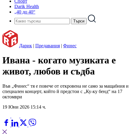
Спорт
Darik Health
„40 до 40“
Дарик
|
Предавания
|
Финес
Ивана - когато музиката е
живот, любов и съдба
Във „Финес“ тя е повече от откровена не само за мащабния и
специален концерт, който й предстои с „Ку-ку бенд“ на 17
октомври
19 Юни 2026 15:14 ч.