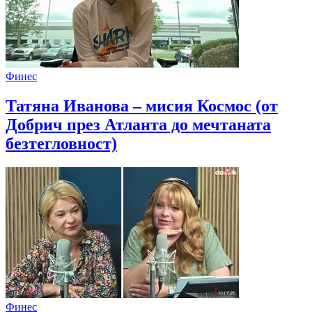
Финес
Татяна Иванова – мисия Космос (от
Добрич през Атланта до мечтаната
безтегловност)
Финес