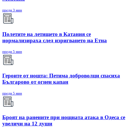
преди 3 мин
Полетите на летището в Катания се
нормализираха след изригването на Етна
преди 5 мин
Героите от нощта: Петима доброволци спасиха
Българово от огнен капан
преди 5 мин
Броят на ранените при нощната атака в Одеса се
увеличи на 12 души