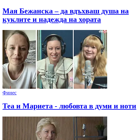
Мая Бежанска – да вдъхваш душа на
куклите и надежда на хората
Финес
Теа и Мариета - любовта в думи и ноти