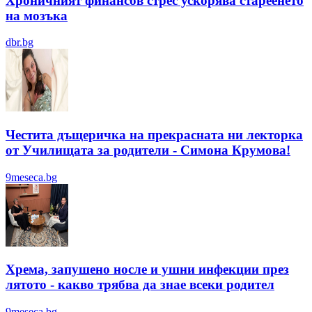
Хроничният финансов стрес ускорява стареенето
на мозъка
dbr.bg
Честита дъщеричка на прекрасната ни лекторка
от Училищата за родители - Симона Крумова!
9meseca.bg
Хрема, запушено носле и ушни инфекции през
лятотo - какво трябва да знае всеки родител
9meseca.bg