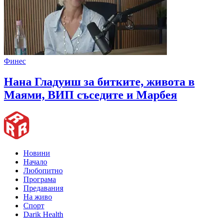
Финес
Нана Гладуиш за битките, живота в
Маями, ВИП съседите и Марбея
Новини
Начало
Любопитно
Програма
Предавания
На живо
Спорт
Darik Health