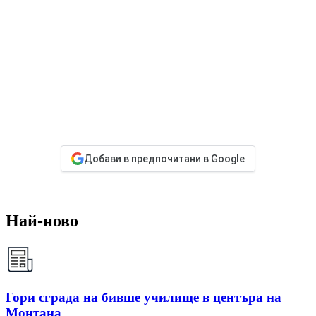
Добави в предпочитани в Google
Най-ново
Гори сграда на бивше училище в центъра на
Монтана