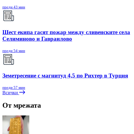
преди 43 мин
Шест екипа гасят пожар между сливенските села
Селиминово и Гавраилово
преди 54 мин
Земетресение с магнитуд 4,5 по Рихтер в Турция
преди 57 мин
Всички
От мрежата