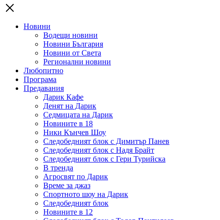
Новини
Водещи новини
Новини България
Новини от Света
Регионални новини
Любопитно
Програма
Предавания
Дарик Кафе
Денят на Дарик
Седмицата на Дарик
Новините в 18
Ники Кънчев Шоу
Следобедният блок с Димитър Панев
Следобедният блок с Надя Брайт
Следобедният блок с Гери Турийска
В тренда
Агросвят по Дарик
Време за джаз
Спортното шоу на Дарик
Следобедният блок
Новините в 12