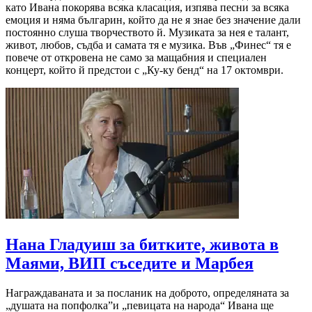
като Ивана покорява всяка класация, изпява песни за всяка
емоция и няма българин, който да не я знае без значение дали
постоянно слуша творчеството й. Музиката за нея е талант,
живот, любов, съдба и самата тя е музика. Във „Финес“ тя е
повече от откровена не само за мащабния и специален
концерт, който й предстои с „Ку-ку бенд“ на 17 октомври.
Нана Гладуиш за битките, живота в
Маями, ВИП съседите и Марбея
Награждаваната и за посланик на доброто, определяната за
„душата на попфолка”и „певицата на народа“ Ивана ще