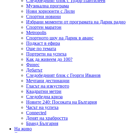
Следобедният блок с Тодор Пантилеев
Музикална програма
Нови хоризонти с Лили
Спортни новини
Избрани моменти от програмата на Дарик радио
Спортен маратон
Metropolis
Спортното шоу на Дарик в аванс
Подкаст в ефира
Още по темата
Портрети на успеха
Как да живеем до 100?
Финес
Дебатът
Следобедният блок с Георги Иванов
Мечтани дестинации
Гласът на изкуството
Квадратни метри
Следобедна криза
Новите 240: Посоката на България
Часът на успеха
Connected
Денят на храбростта
Бранд България
На живо