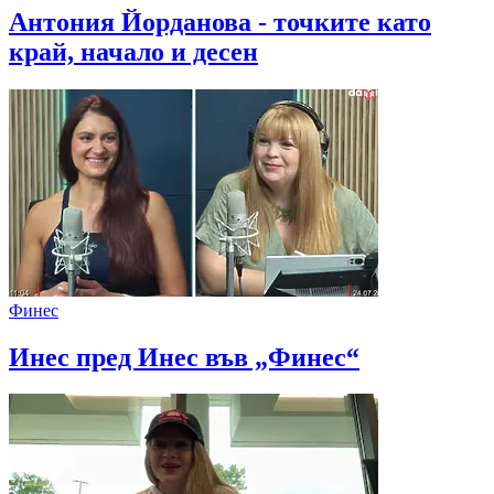
Антония Йорданова - точките като
край, начало и десен
Финес
Инес пред Инес във „Финес“