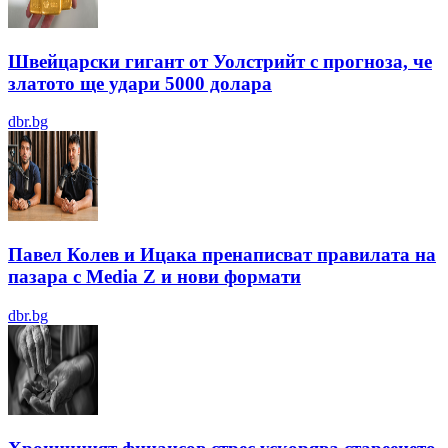
Швейцарски гигант от Уолстрийт с прогноза, че
златото ще удари 5000 долара
dbr.bg
Павел Колев и Ицака пренаписват правилата на
пазара с Media Z и нови формати
dbr.bg