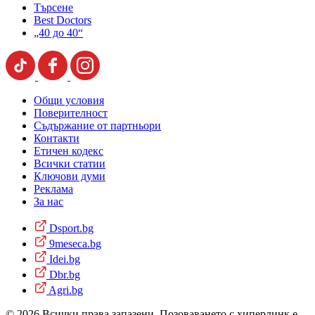
Търсене
Best Doctors
„40 до 40“
Общи условия
Поверителност
Съдържание от партньори
Контакти
Етичен кодекс
Всички статии
Ключови думи
Реклама
За нас
Dsport.bg
9meseca.bg
Idei.bg
Dbr.bg
Agri.bg
© 2026 Всички права запазени. Позоваването с хиперлинк е