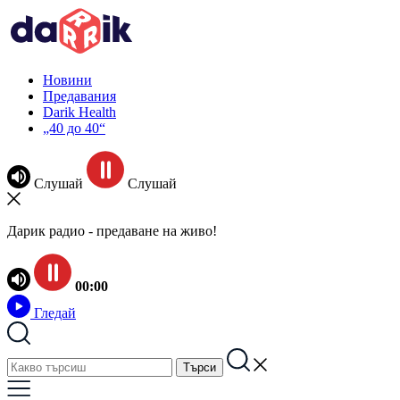
Новини
Предавания
Darik Health
„40 до 40“
Слушай
Слушай
Дарик радио - предаване на живо!
00:00
Гледай