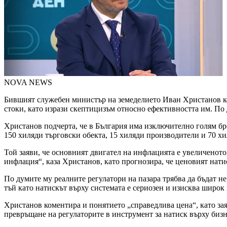
NOVA NEWS
Бившият служебен министър на земеделието Иван Христанов к
стоки, като изрази скептицизъм относно ефективността им. По 
Христанов подчерта, че в България има изключително голям б
150 хиляди търговски обекта, 15 хиляди производители и 70 х
Той заяви, че основният двигател на инфлацията е увеличенот
инфлация“, каза Христанов, като прогнозира, че ценовият натиск
По думите му реалните регулатори на пазара трябва да бъдат 
тъй като натискът върху системата е сериозен и изисква широ
Христанов коментира и понятието „справедлива цена“, като за
превръщане на регулаторите в инструмент за натиск върху бизн