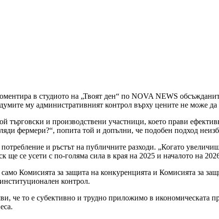
оментира в студиото на „Твоят ден“ по NOVA NEWS обсъжданите
думите му административният контрол върху цените не може да д
рой търговски и производствени участници, което прави ефекти
иляди фермери?“, попита той и допълни, че подобен подход неиз
о потребление и ръстът на публичните разходи. „Когато увеличи
 ще се усети с по-голяма сила в края на 2025 и началото на 2026
не само Комисията за защита на конкуренцията и Комисията за з
к институционален контрол.
яви, че то е субективно и трудно приложимо в икономическата п
еса.