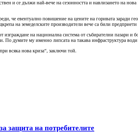
ствен и се дължи най-вече на сезонността и навлизането на нова
ди, че евентуално повишение на цените на горивата заради ге
 подкрепа на земеделските производители вече са били предприети
 изграждане на национална система от събирателни пазари и бор
и. По думите му именно липсата на такава инфраструктура води
при всяка нова криза“, заключи той.
за защита на потребителите