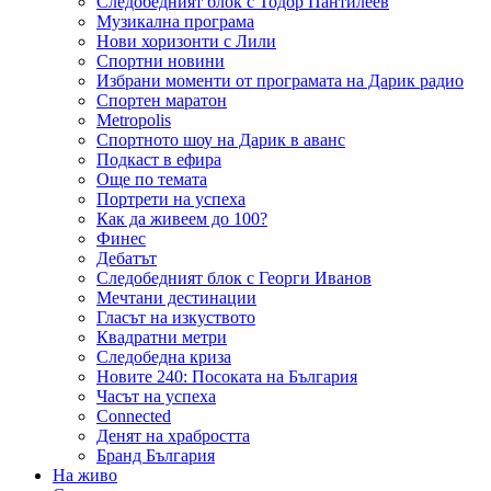
Следобедният блок с Тодор Пантилеев
Музикална програма
Нови хоризонти с Лили
Спортни новини
Избрани моменти от програмата на Дарик радио
Спортен маратон
Metropolis
Спортното шоу на Дарик в аванс
Подкаст в ефира
Още по темата
Портрети на успеха
Как да живеем до 100?
Финес
Дебатът
Следобедният блок с Георги Иванов
Мечтани дестинации
Гласът на изкуството
Квадратни метри
Следобедна криза
Новите 240: Посоката на България
Часът на успеха
Connected
Денят на храбростта
Бранд България
На живо