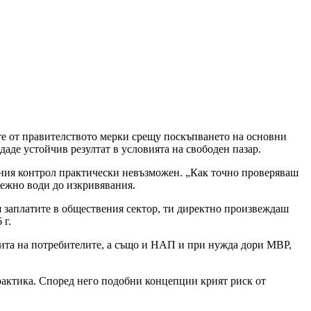
 от правителството мерки срещу поскъпването на основни
аде устойчив резултат в условията на свободен пазар.
вния контрол практически невъзможен. „Как точно проверяваш
бежно води до изкривявания.
ш заплатите в обществения сектор, ти директно произвеждаш
 г.
ащита на потребителите, а също и НАП и при нужда дори МВР,
рактика. Според него подобни концепции крият риск от