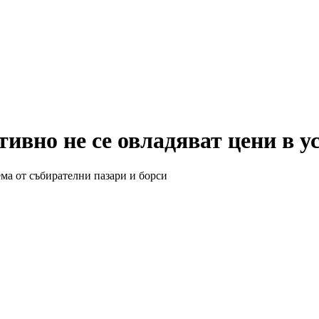
вно не се овладяват цени в ус
ма от събирателни пазари и борси