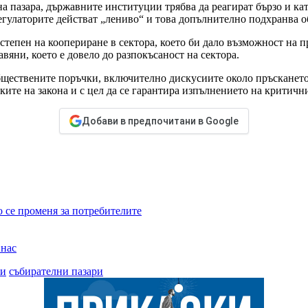
 пазара, държавните институции трябва да реагират бързо и кате
регулаторите действат „лениво“ и това допълнително подхранва 
степен на коопериране в сектора, което би дало възможност на п
вяни, което е довело до разпокъсаност на сектора.
бществените поръчки, включително дискусиите около пръсканет
амките на закона и с цел да се гарантира изпълнението на крити
Добави в предпочитани в Google
о се променя за потребителите
 нас
си
събирателни пазари