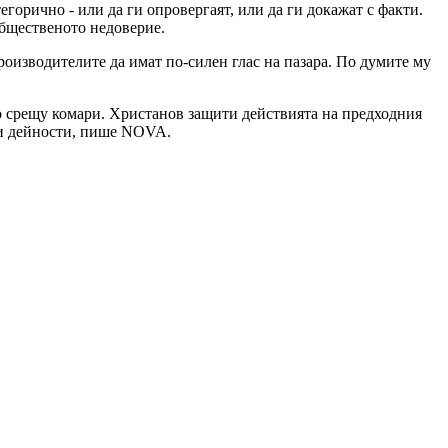
горично - или да ги опровергаят, или да ги докажат с факти.
общественото недоверие.
роизводителите да имат по-силен глас на пазара. По думите му
о срещу комари. Христанов защити действията на предходния
чни дейности, пише NOVA.