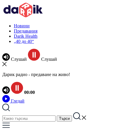
Новини
Предавания
Darik Health
„40 до 40“
Слушай
Слушай
Дарик радио - предаване на живо!
00:00
Гледай