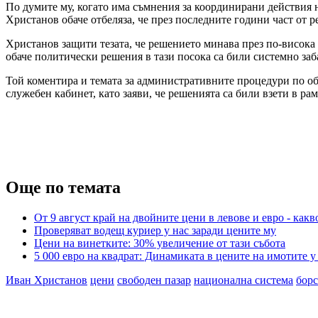
По думите му, когато има съмнения за координирани действия на
Христанов обаче отбеляза, че през последните години част от 
Христанов защити тезата, че решението минава през по-висока 
обаче политически решения в тази посока са били системно заба
Той коментира и темата за административните процедури по о
служебен кабинет, като заяви, че решенията са били взети в р
Още по темата
От 9 август край на двойните цени в левове и евро - какв
Проверяват водещ куриер у нас заради цените му
Цени на винетките: 30% увеличение от тази събота
5 000 евро на квадрат: Динамиката в цените на имотите у
Иван Христанов
цени
свободен пазар
национална система
бор