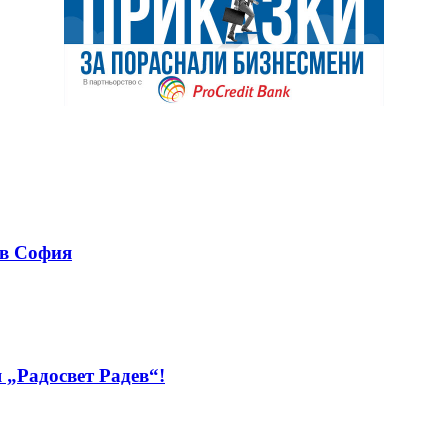
 в София
 „Радосвет Радев“!