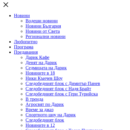
Новини
Водещи новини
Новини България
Новини от Света
Регионални новини
Любопитно
Програма
Предавания
Дарик Кафе
Денят на Дарик
Седмицата на Дарик
Новините в 18
Ники Кънчев Шоу
Следобедният блок с Димитър Панев
Следобедният блок с Надя Брайт
Следобедният блок с Гери Турийска
В тренда
Агросвят по Дарик
Време за джаз
Спортното шоу на Дарик
Следобедният блок
Новините в 12