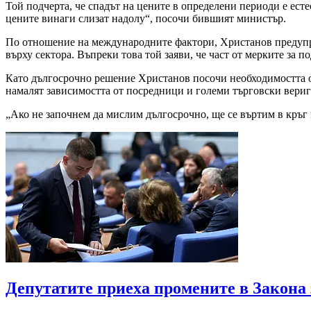
Той подчерта, че спадът на цените в определени периоди е есте
цените винаги слизат надолу“, посочи бившият министър.
По отношение на международните фактори, Христанов предупре
върху сектора. Въпреки това той заяви, че част от мерките за
Като дългосрочно решение Христанов посочи необходимостта от
намалят зависимостта от посредници и големи търговски вериг
„Ако не започнем да мислим дългосрочно, ще се въртим в кръг 
Депутатите приеха промените в Закона 