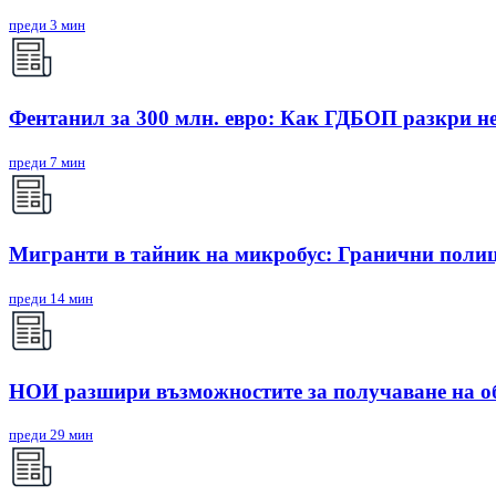
преди 3 мин
Фентанил за 300 млн. евро: Как ГДБОП разкри н
преди 7 мин
Мигранти в тайник на микробус: Гранични поли
преди 14 мин
НОИ разшири възможностите за получаване на о
преди 29 мин