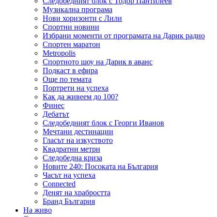
Следобедният блок с Тодор Пантилеев
Музикална програма
Нови хоризонти с Лили
Спортни новини
Избрани моменти от програмата на Дарик радио
Спортен маратон
Metropolis
Спортното шоу на Дарик в аванс
Подкаст в ефира
Още по темата
Портрети на успеха
Как да живеем до 100?
Финес
Дебатът
Следобедният блок с Георги Иванов
Мечтани дестинации
Гласът на изкуството
Квадратни метри
Следобедна криза
Новите 240: Посоката на България
Часът на успеха
Connected
Денят на храбростта
Бранд България
На живо