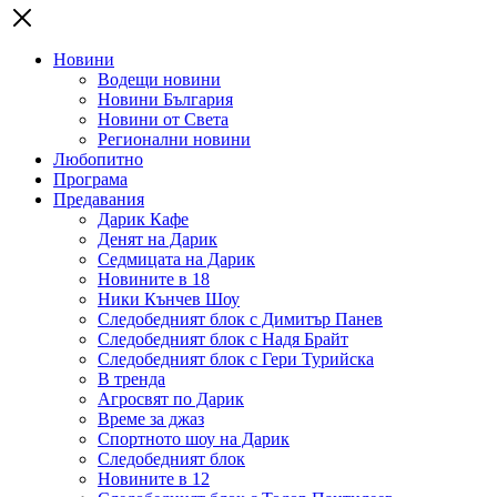
Новини
Водещи новини
Новини България
Новини от Света
Регионални новини
Любопитно
Програма
Предавания
Дарик Кафе
Денят на Дарик
Седмицата на Дарик
Новините в 18
Ники Кънчев Шоу
Следобедният блок с Димитър Панев
Следобедният блок с Надя Брайт
Следобедният блок с Гери Турийска
В тренда
Агросвят по Дарик
Време за джаз
Спортното шоу на Дарик
Следобедният блок
Новините в 12