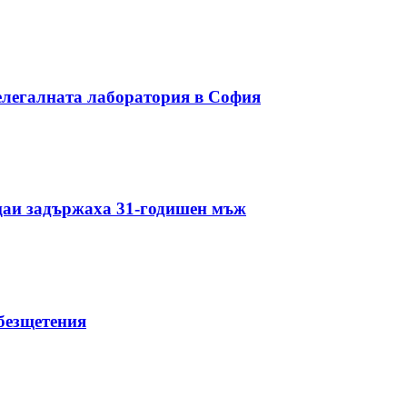
елегалната лаборатория в София
цаи задържаха 31-годишен мъж
безщетения