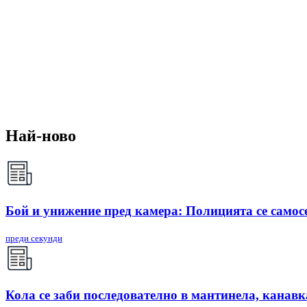
Най-ново
Бой и унижение пред камера: Полицията се самос
преди секунди
Кола се заби последователно в мантинела, канавк