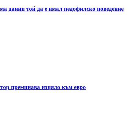
ма данни той да е имал педофилско поведение
ктор преминава изцяло към евро