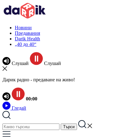
Новини
Предавания
Darik Health
„40 до 40“
Слушай
Слушай
Дарик радио - предаване на живо!
00:00
Гледай