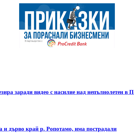
езира заради видео с насилие над непълнолетен в
а и дърво край р. Ропотамо, има пострадали