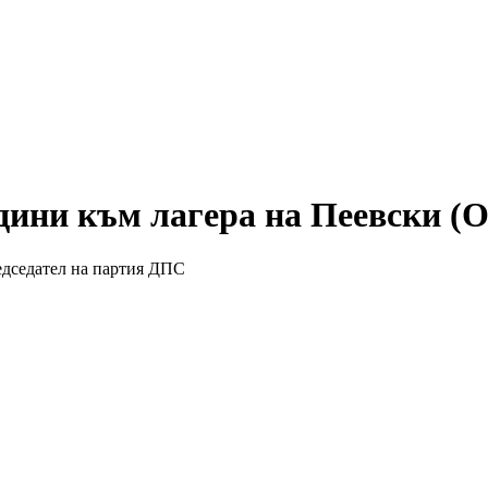
едини към лагера на Пеевски
едседател на партия ДПС