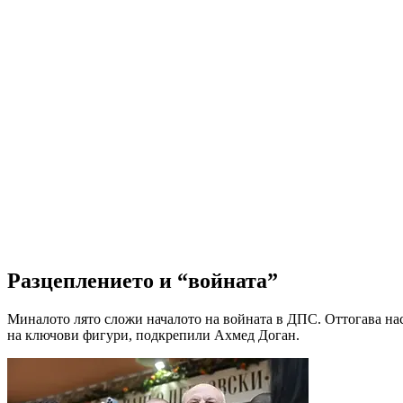
Разцеплението и “войната”
Миналото лято сложи началото на войната в ДПС. Оттогава наса
на ключови фигури, подкрепили Ахмед Доган.