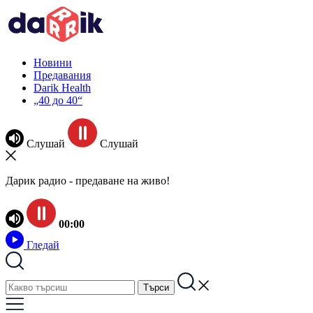
Новини
Предавания
Darik Health
„40 до 40“
Слушай
Слушай
Дарик радио - предаване на живо!
00:00
Гледай