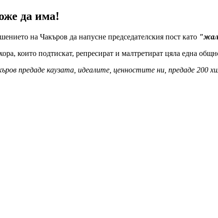
оже да има!
ешението на Чакъров да напусне председателския пост като
"жал
хора, които подтискат, репресират и малтретират цяла една общн
ъров предаде каузата, идеалите, ценностите ни, предаде 200 х