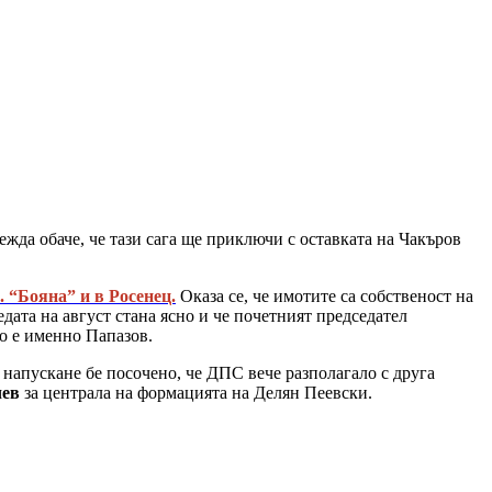
жда обаче, че тази сага ще приключи с оставката на Чакъров
. “Бояна” и в Росенец.
Оказа се, че имотите са собственост на
едата на август стана ясно и че почетният председател
во е именно Папазов.
 напускане бе посочено, че ДПС вече разполагало с друга
чев
за централа на формацията на Делян Пеевски.