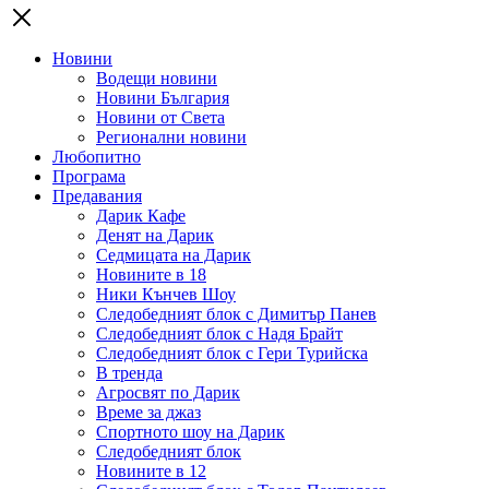
Новини
Водещи новини
Новини България
Новини от Света
Регионални новини
Любопитно
Програма
Предавания
Дарик Кафе
Денят на Дарик
Седмицата на Дарик
Новините в 18
Ники Кънчев Шоу
Следобедният блок с Димитър Панев
Следобедният блок с Надя Брайт
Следобедният блок с Гери Турийска
В тренда
Агросвят по Дарик
Време за джаз
Спортното шоу на Дарик
Следобедният блок
Новините в 12