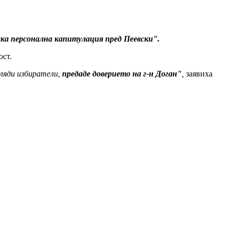
ка персонална капитулация пред Пеевски".
ост.
иляди избиратели,
предаде доверието на г-н Доган"
,
заявиха