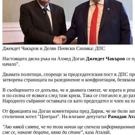
Джевдет Чакъров и Делян Пеевски
Снимка: ДПС
Настоящата дясна ръка на Ахмед Доган
Джевдет Чакъров
се п
начало".
Двамата политици, спорещи за председателския пост в ДПС пр
затворена страницата на разединение и конфронтация, белязал
В съобщението се допълва, че и двамата смятат, че хората и ре
и по-силна от всякога след тази криза. Така се стиганло и до р
Народното събрание оставката си като председател и член на п
От фракцията на Доган коментираха пред Дарик, че не били за
столичния хотел "Централ". На влизане депутатът
Рамадан Ат
"Ако някой смята, че по този начин ще спечели информационнат
сме се, чакаме децата, няма да стане"
, каза Аталай.