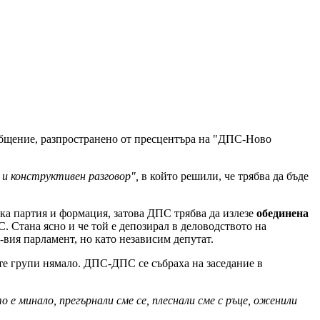
общение, разпространено от пресцентъра на "ДПС-Ново
 и конструктивен разговор",
в който решили, че трябва да бъде
ска партия и формация, затова ДПС трябва да излезе
обединена
С. Стана ясно и че той е депозирал в деловодството на
вия парламент, но като независим депутат.
ете групи нямало. ДПС-ДПС се събраха на заседание в
е минало, прегърнали сме се, плеснали сме с ръце, оженили