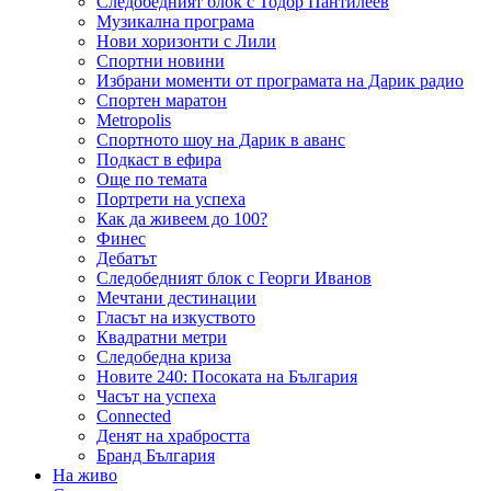
Следобедният блок с Тодор Пантилеев
Музикална програма
Нови хоризонти с Лили
Спортни новини
Избрани моменти от програмата на Дарик радио
Спортен маратон
Metropolis
Спортното шоу на Дарик в аванс
Подкаст в ефира
Още по темата
Портрети на успеха
Как да живеем до 100?
Финес
Дебатът
Следобедният блок с Георги Иванов
Мечтани дестинации
Гласът на изкуството
Квадратни метри
Следобедна криза
Новите 240: Посоката на България
Часът на успеха
Connected
Денят на храбростта
Бранд България
На живо