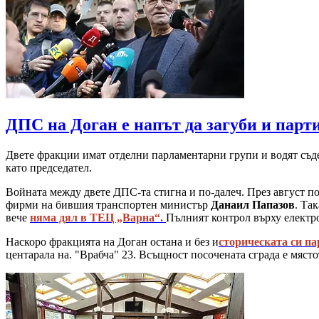
ДПС на Доган е напът да загуби и парт
Двете фракции имат отделни парламентарни групи и водят съдеб
като председател.
Войната между двете ДПС-та стигна и по-далеч. През август п
фирми на бившия транспортен министър
Данаил Папазов
. Та
вече
няма дял в ТЕЦ „Варна“.
Пълният контрол върху електро
Наскоро фракцията на Доган остана и без и
сторическата си п
центарала на. "Врабча" 23. Всъщност посочената сграда е мяст