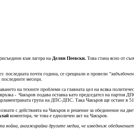
рисъедини към лагера на
Делян Пеевски.
Това стана ясно от съ
ез последната почти година, се срещнали и провели
"задълбочен
и последните месеци.
шаването на техните проблеми са главната цел на всяка политиче
азвръзка - Чакъров подава оставка като председател на партия ДП
арламентраната група на ДПС-ДПС. Така Чакъров ще остане в 51-
познати с действията на Чакъров и решение за обединение на дв
алай
коментира, че това е едноличен акт на Чакъров.
а война, ангажирайки другите медии, че изведнъж обединението 