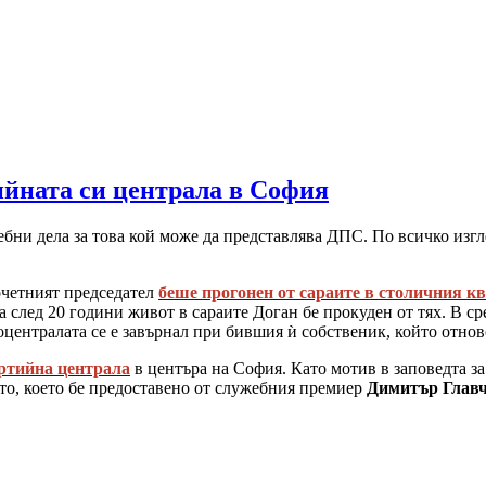
ийната си централа в София
ни дела за това кой може да представлява ДПС. По всичко изгле
очетният председател
беше прогонен от сараите в столичния кв
ка след 20 години живот в сараите Доган бе прокуден от тях. В ср
централата се е завърнал при бившия ѝ собственик, който отно
артийна централа
в центъра на София. Като мотив в заповедта за
ото, което бе предоставено от служебния премиер
Димитър Глав