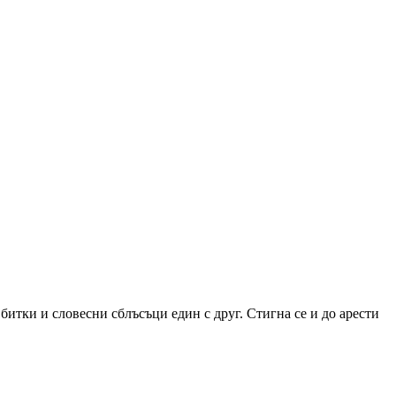
итки и словесни сблъсъци един с друг. Стигна се и до арести