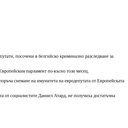
путати, посочени в белгийско криминално разследване за
 Европейския парламент по-късно този месец.
репоръча снемане на имунитета на евродепутата от Европейската
та от социалистите Даниел Атард, не получиха достатъчна