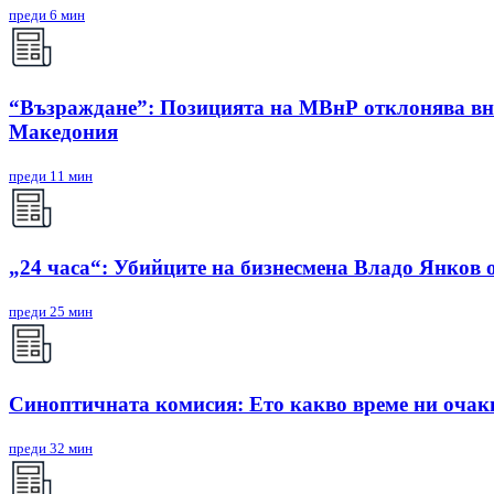
преди 6 мин
“Възраждане”: Позицията на МВнР отклонява вни
Македония
преди 11 мин
„24 часа“: Убийците на бизнесмена Владо Янков о
преди 25 мин
Синоптичната комисия: Ето какво време ни очак
преди 32 мин