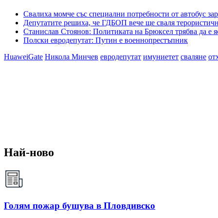
Свалиха момче със специални потребности от автобус зара
Депутатите решиха, че ГДБОП вече ще сваля терористич
Станислав Стоянов: Политиката на Брюксел трябва да е я
Полски евродепутат: Путин е военнопрестъпник
HuaweiGate
Никола Минчев
евродепутат
имуниетет
сваляне
от
Най-ново
Голям пожар бушува в Пловдивско