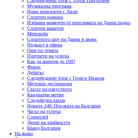
Следобедният блок с Тодор Пантилеев
Музикална програма
Нови хоризонти с Лили
Спортни новини
Избрани моменти от програмата на Дарик радио
Спортен маратон
Metropolis
Спортното шоу на Дарик в аванс
Подкаст в ефира
Още по темата
Портрети на успеха
Как да живеем до 100?
Финес
Дебатът
Следобедният блок с Георги Иванов
Мечтани дестинации
Гласът на изкуството
Квадратни метри
Следобедна криза
Новите 240: Посоката на България
Часът на успеха
Connected
Денят на храбростта
Бранд България
На живо