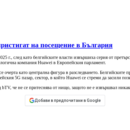
пристигат на посещение в България
025 г., след като белгийските власти извършиха серия от претър
ологична компания Huawei в Европейския парламент.
 очерта като централна фигура в разследването. Белгийските пр
ейския 5G пазар, сектор, в който Huawei се стреми да засили поз
bTV, че не се притеснява от нищо, защото не е извършвал никак
Добави в предпочитани в Google