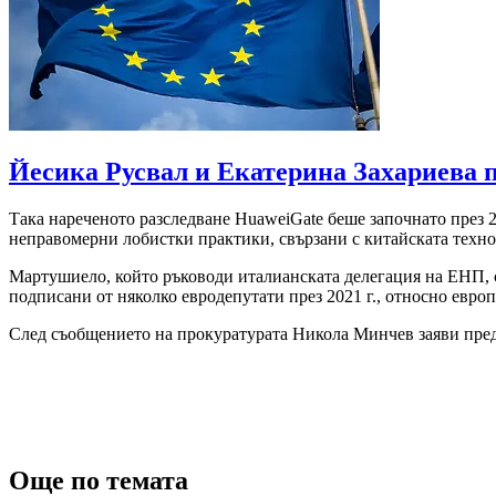
Йесика Русвал и Екатерина Захариева 
Така нареченото разследване HuaweiGate беше започнато през 2
неправомерни лобистки практики, свързани с китайската техн
Мартушиело, който ръководи италианската делегация на ЕНП, се
подписани от няколко евродепутати през 2021 г., относно европ
След съобщението на прокуратурата Никола Минчев заяви пред 
Още по темата