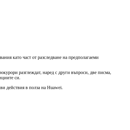
свания като част от разследване на предполагаеми
окурори разглеждат, наред с други въпроси, две писма,
ициите си.
ви действия в полза на Huawei.