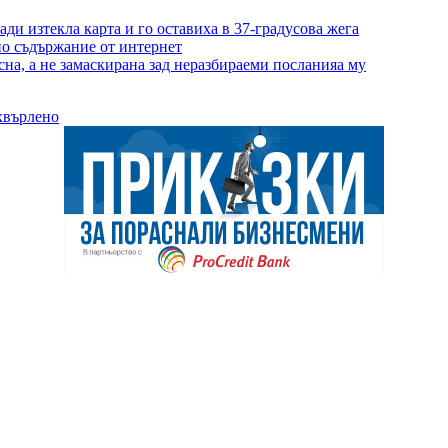
ди изтекла карта и го оставиха в 37-градусова жега
но съдържание от интернет
сна, а не замаскирана зад неразбираеми посланияа му
хвърлено