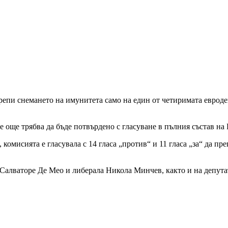
епи снемането на имунитета само на един от четиримата евроде
 още трябва да бъде потвърдено с гласуване в пълния състав на
комисията е гласувала с 14 гласа „против“ и 11 гласа „за“ да п
Салваторе Де Мео и либерала Никола Минчев, както и на депута