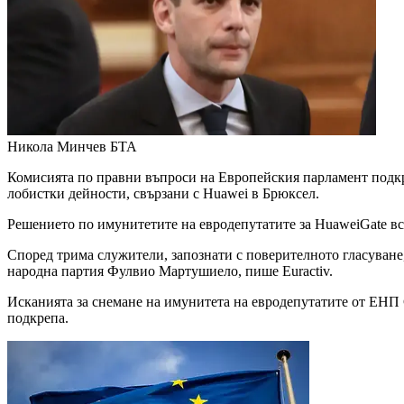
Никола Минчев
БТА
Комисията по правни въпроси на Европейския парламент подкр
лобистки дейности, свързани с Huawei в Брюксел.
Решението по имунитетите на евродепутатите за HuaweiGate все
Според трима служители, запознати с поверителното гласуване, 
народна партия Фулвио Мартушиело, пише Euractiv.
Исканията за снемане на имунитета на евродепутатите от ЕНП 
подкрепа.