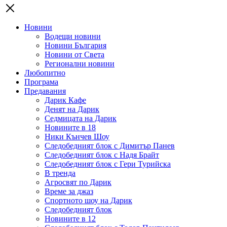
Новини
Водещи новини
Новини България
Новини от Света
Регионални новини
Любопитно
Програма
Предавания
Дарик Кафе
Денят на Дарик
Седмицата на Дарик
Новините в 18
Ники Кънчев Шоу
Следобедният блок с Димитър Панев
Следобедният блок с Надя Брайт
Следобедният блок с Гери Турийска
В тренда
Агросвят по Дарик
Време за джаз
Спортното шоу на Дарик
Следобедният блок
Новините в 12