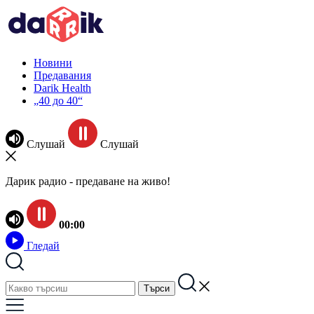
Новини
Предавания
Darik Health
„40 до 40“
Слушай
Слушай
Дарик радио - предаване на живо!
00:00
Гледай