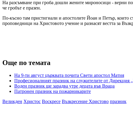
На разсъмване при гроба дошли жените мироносици - верни пос
че гробът е празен.
По-късно там пристигнали и апостолите Йоан и Петър, които съ
проповедници на Христовото учение и разнасят вестта за Възкр
Още по темата
На 9-ти август църквата почита Свети апостол Матия
Професионалният празник на служителите от Дирекция „
Воден празник ще зарадва утре децата във Враца
Патронен празник на пожарникарите
Великден
Христос
Воскресе
Възкресение Христово
празник