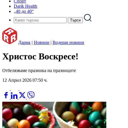
Спорт
Darik Health
„40 до 40“
Дарик
|
Новини
|
Водещи новини
Христос Воскресе!
Отбелязваме празника на празниците
12 Април 2026 07:50 ч.