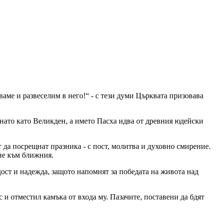
ваме и развеселим в него!“ - с тези думи Църквата призовава
знато като Великден, а името Пасха идва от древния юдейски
 да посрещнат празника - с пост, молитва и духовно смирение.
рне към ближния.
дост и надежда, защото напомнят за победата на живота над
и отместил камъка от входа му. Пазачите, поставени да бдят