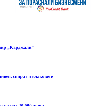
овир „Кърджали”
ивен, спират и влаковете
а на над 20 000 души