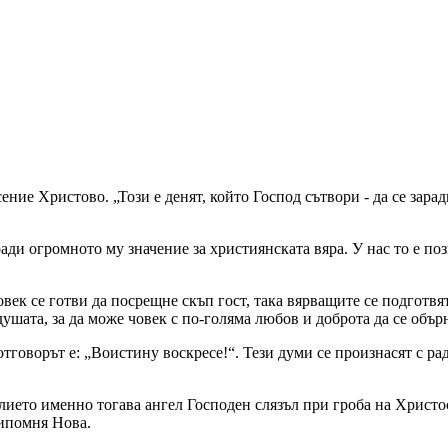
ние Христово. „Този е денят, който Господ сътвори - да се зарад
ди огромното му значение за християнската вяра. У нас то е по
ек се готви да посрещне скъп гост, така вярващите се подготвят
душата, за да може човек с по-голяма любов и доброта да се объ
тговорът е: „Воистину воскресе!“. Тези думи се произнасят с ра
ето именно тогава ангел Господен слязъл при гроба на Христос 
рипомня Нова.