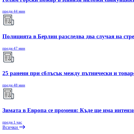
преди 44 мин
Полицията в Берлин разследва два случая на стр
преди 47 мин
25 ранени при сблъсък между пътнически и товар
преди 48 мин
Зимата в Европа се променя: Къде ще има интенз
преди 1 час
Всички