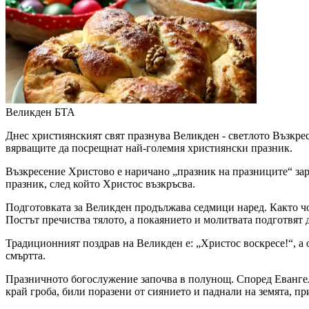
Великден
БТА
Днес християнският свят празнува Великден - светлото Възкресе
вярващите да посрещнат най-големия християнски празник.
Възкресение Христово е наричано „празник на празниците“ зара
празник, след който Христос възкръсва.
Подготовката за Великден продължава седмици наред. Както чов
Постът пречиства тялото, а покаянието и молитвата подготвят 
Традиционният поздрав на Великден е: „Христос воскресе!“, а о
смъртта.
Празничното богослужение започва в полунощ. Според Евангели
край гроба, били поразени от сиянието и паднали на земята, п