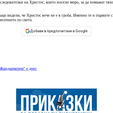
ледователки на Христос, които носели миро, за да помажат тяло
що видели, че Христос вече не е в гроба. Именно те и първите 
есението по света.
Добави в предпочитани в Google
Жандармерия“ е днес