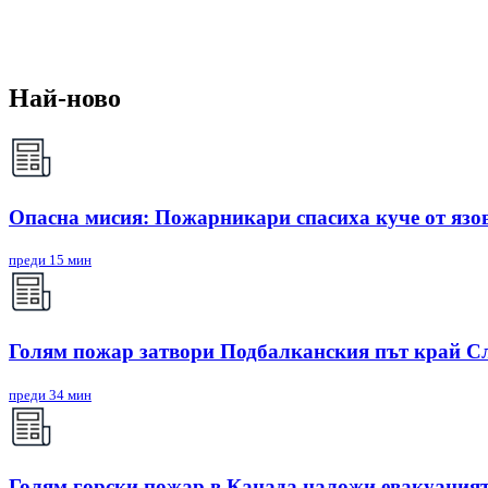
Най-ново
Опасна мисия: Пожарникари спасиха куче от яз
преди 15 мин
Голям пожар затвори Подбалканския път край Сл
преди 34 мин
Голям горски пожар в Канада наложи евакуацият