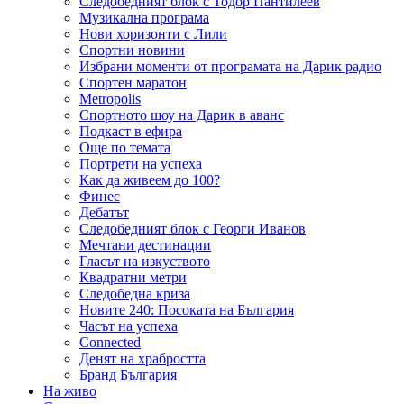
Следобедният блок с Тодор Пантилеев
Музикална програма
Нови хоризонти с Лили
Спортни новини
Избрани моменти от програмата на Дарик радио
Спортен маратон
Metropolis
Спортното шоу на Дарик в аванс
Подкаст в ефира
Още по темата
Портрети на успеха
Как да живеем до 100?
Финес
Дебатът
Следобедният блок с Георги Иванов
Мечтани дестинации
Гласът на изкуството
Квадратни метри
Следобедна криза
Новите 240: Посоката на България
Часът на успеха
Connected
Денят на храбростта
Бранд България
На живо