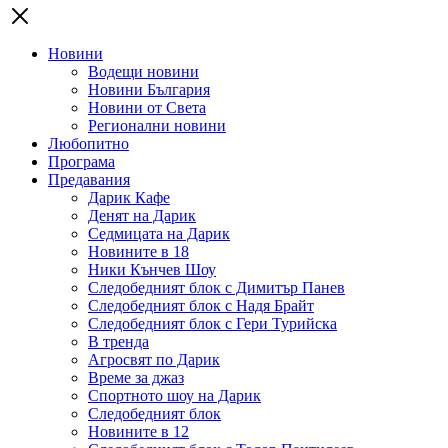
Новини
Водещи новини
Новини България
Новини от Света
Регионални новини
Любопитно
Програма
Предавания
Дарик Кафе
Денят на Дарик
Седмицата на Дарик
Новините в 18
Ники Кънчев Шоу
Следобедният блок с Димитър Панев
Следобедният блок с Надя Брайт
Следобедният блок с Гери Турийска
В тренда
Агросвят по Дарик
Време за джаз
Спортното шоу на Дарик
Следобедният блок
Новините в 12