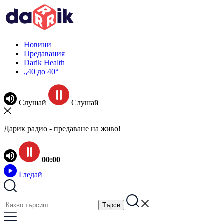
Новини
Предавания
Darik Health
„40 до 40“
Слушай
Слушай
Дарик радио - предаване на живо!
00:00
Гледай