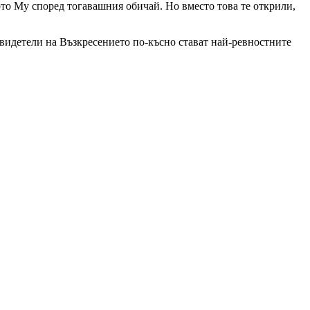
то Му според тогавашния обичай. Но вместо това те открили,
свидетели на Възкресението по-късно стават най-ревностните