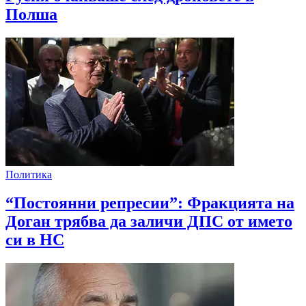
Полша
Политика
“Постоянни репресии”: Фракцията на
Доган трябва да заличи ДПС от името
си в НС