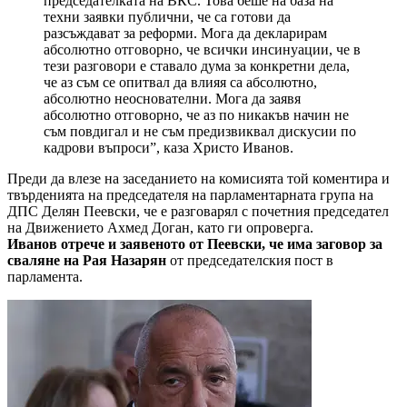
председателката на ВКС. Това беше на база на
техни заявки публични, че са готови да
разсъждават за реформи. Мога да декларирам
абсолютно отговорно, че всички инсинуации, че в
тези разговори е ставало дума за конкретни дела,
че аз съм се опитвал да влияя са абсолютно,
абсолютно неоснователни. Мога да заявя
абсолютно отговорно, че аз по никакъв начин не
съм повдигал и не съм предизвиквал дискусии по
кадрови въпроси”, каза Христо Иванов.
Преди да влезе на заседанието на комисията той коментира и
твърденията на председателя на парламентарната група на
ДПС Делян Пеевски, че е разговарял с почетния председател
на Движението Ахмед Доган, като ги опроверга.
Иванов отрече и заявеното от Пеевски, че има заговор за
сваляне на Рая Назарян
от председателския пост в
парламента.