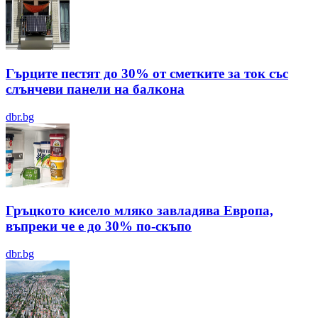
Гърците пестят до 30% от сметките за ток със
слънчеви панели на балкона
dbr.bg
Гръцкото кисело мляко завладява Европа,
въпреки че е до 30% по-скъпо
dbr.bg