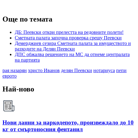
Още по темата
ДБ: Пеевски откри прелестта на редовните полети!
Сметната палата започна проверка срещу Пеевски
Демерджиев сезира Сметната палата за имуществото и
разходите на Делян Пеевски
ДПС обжалва решението на МС да отнеме централата
на партията
рая назарян
христо Иванов
делян Пеевски
нотариуса
пепи
еврото
Най-ново
Нови данни за наркодепото, произвеждало до 10
кг от смъртоносния фентанил