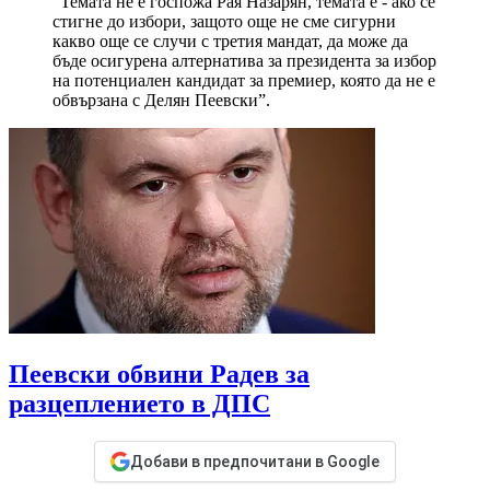
“Темата не е госпожа Рая Назарян, темата е - ако се
стигне до избори, защото още не сме сигурни
какво още се случи с третия мандат, да може да
бъде осигурена алтернатива за президента за избор
на потенциален кандидат за премиер, която да не е
обвързана с Делян Пеевски”.
Пеевски обвини Радев за
разцеплението в ДПС
Добави в предпочитани в Google