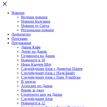
Новини
Водещи новини
Новини България
Новини от Света
Регионални новини
Любопитно
Програма
Предавания
Дарик Кафе
Денят на Дарик
Седмицата на Дарик
Новините в 18
Ники Кънчев Шоу
Следобедният блок с Димитър Панев
Следобедният блок с Надя Брайт
Следобедният блок с Гери Турийска
В тренда
Агросвят по Дарик
Време за джаз
Спортното шоу на Дарик
Следобедният блок
Новините в 12