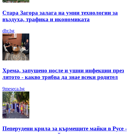
Стара Загора залага на умни технологии за
въздуха, трафика и икономиката
dbr.bg
Хрема, запушено носле и ушни инфекции през
лятотo - какво трябва да знае всеки родител
9meseca.bg
Пеперудени крила за кърмещите майки в Русе -