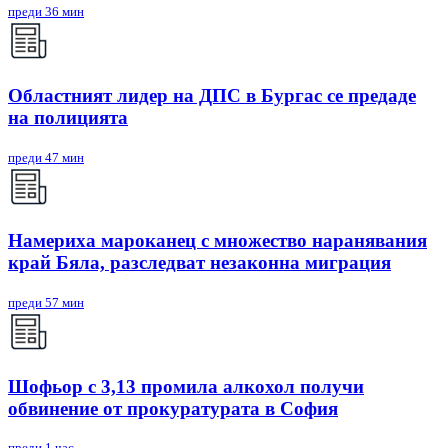
преди 36 мин
Областният лидер на ДПС в Бургас се предаде
на полицията
преди 47 мин
Намериха мароканец с множество наранявания
край Бяла, разследват незаконна миграция
преди 57 мин
Шофьор с 3,13 промила алкохол получи
обвинение от прокуратурата в София
преди 1 час