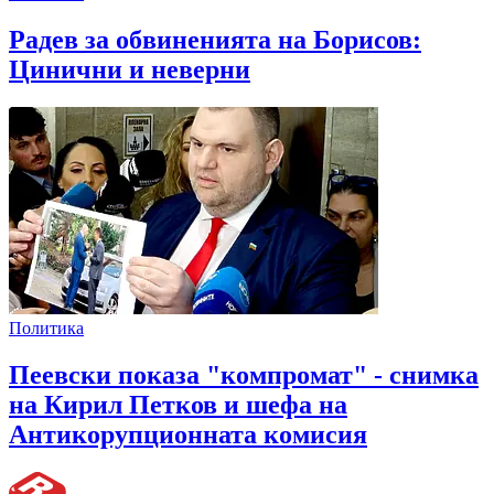
Радев за обвиненията на Борисов:
Цинични и неверни
Политика
Пеевски показа "компромат" - снимка
на Кирил Петков и шефа на
Антикорупционната комисия