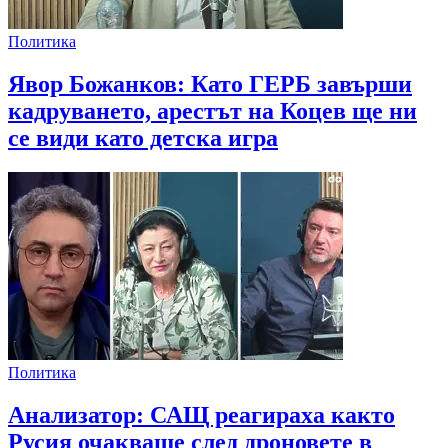
Политика
Явор Божанков: Като ГЕРБ завърши
кадруването, арестът на Коцев ще ни
се види като детска игра
Политика
Анализатор: САЩ реагираха както
Русия очакваше след дроновете в