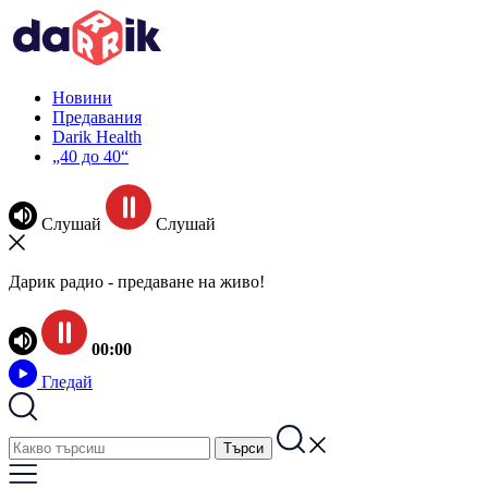
Новини
Предавания
Darik Health
„40 до 40“
Слушай
Слушай
Дарик радио - предаване на живо!
00:00
Гледай