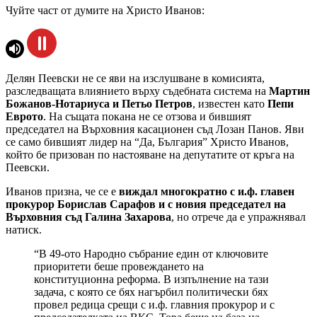
Чуйте част от думите на Христо Иванов:
Делян Пеевски не се яви на изслушване в комисията,
разследващата влиянието върху съдебната система на
Мартин
Божанов-Нотариуса и Петьо Петров
, известен като
Пепи
Еврото
. На същата покана не се отзова и бившият
председател на Върховния касационен съд Лозан Панов. Яви
се само бившият лидер на “Да, България” Христо Иванов,
който бе призован по настояване на депутатите от кръга на
Пеевски.
Иванов призна, че се е
виждал многократно с и.ф. главен
прокурор Борислав Сарафов и с новия председател на
Върховния съд Галина Захарова
, но отрече да е упражнявал
натиск.
“В 49-ото Народно събрание един от ключовите
приоритети беше провеждането на
конституционна реформа. В изпълнение на тази
задача, с която се бях нагърбил политически бях
провел редица срещи с и.ф. главния прокурор и с