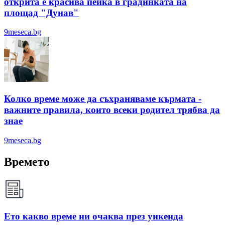
открита е красива пейка в градинката на
площад "Дунав"
9meseca.bg
Колко време може да съхраняваме кърмата -
важните правила, които всеки родител трябва да
знае
9meseca.bg
Времето
Ето какво време ни очаква през уикенда