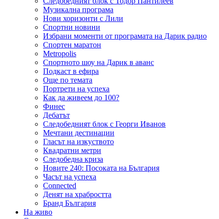
Следобедният блок с Тодор Пантилеев
Музикална програма
Нови хоризонти с Лили
Спортни новини
Избрани моменти от програмата на Дарик радио
Спортен маратон
Metropolis
Спортното шоу на Дарик в аванс
Подкаст в ефира
Още по темата
Портрети на успеха
Как да живеем до 100?
Финес
Дебатът
Следобедният блок с Георги Иванов
Мечтани дестинации
Гласът на изкуството
Квадратни метри
Следобедна криза
Новите 240: Посоката на България
Часът на успеха
Connected
Денят на храбростта
Бранд България
На живо