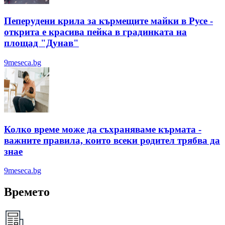
Пеперудени крила за кърмещите майки в Русе -
открита е красива пейка в градинката на
площад "Дунав"
9meseca.bg
Колко време може да съхраняваме кърмата -
важните правила, които всеки родител трябва да
знае
9meseca.bg
Времето