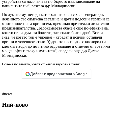
устройства са насочени за по-бързото възстановяване на
пациентите ни“, разказа д-р Миладиноски.
По думите му, методи като солните стаи с халогенератори,
лечението със слънчева светлина и други подобни терапии са
много полезни за организма, преминал през тежки дихателни
предизвикателства. „Барокамерата обаче е още по-ефективна,
когато става дума за болести, засегнали белия дроб. Всеки
знае, че когато той е увреден – страдат и всички останали
органи в човешкото тяло. Ударното насищане с кислород на
клетките води до по-пълно оздравяване и отделно от това има
мощен ефект върху имунитета“, сподели още д-р Димче
Миладиноски.
Повече по темата, чуйте от него в звуковия файл:
Добави в предпочитани в Google
dnews
Най-ново