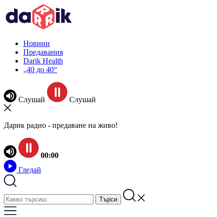
Новини
Предавания
Darik Health
„40 до 40“
Слушай
Слушай
Дарик радио - предаване на живо!
00:00
Гледай