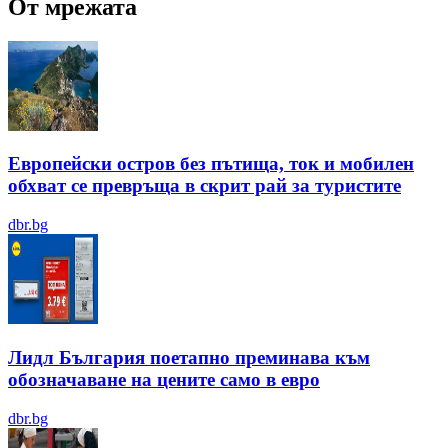
От мрежата
Европейски остров без пътища, ток и мобилен
обхват се превръща в скрит рай за туристите
dbr.bg
Лидл България поетапно преминава към
обозначаване на цените само в евро
dbr.bg