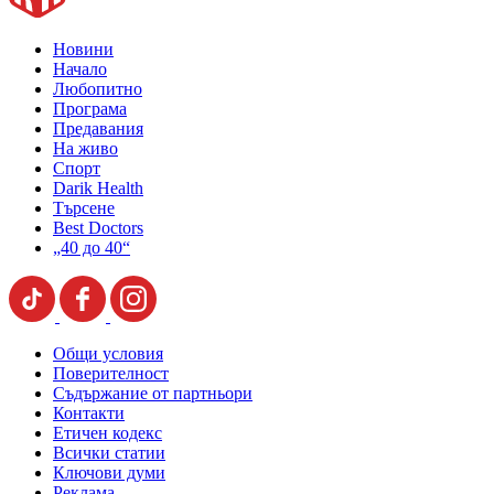
Новини
Начало
Любопитно
Програма
Предавания
На живо
Спорт
Darik Health
Търсене
Best Doctors
„40 до 40“
Общи условия
Поверителност
Съдържание от партньори
Контакти
Етичен кодекс
Всички статии
Ключови думи
Реклама