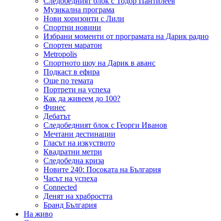
Следобедният блок с Тодор Пантилеев
Музикална програма
Нови хоризонти с Лили
Спортни новини
Избрани моменти от програмата на Дарик радио
Спортен маратон
Metropolis
Спортното шоу на Дарик в аванс
Подкаст в ефира
Още по темата
Портрети на успеха
Как да живеем до 100?
Финес
Дебатът
Следобедният блок с Георги Иванов
Мечтани дестинации
Гласът на изкуството
Квадратни метри
Следобедна криза
Новите 240: Посоката на България
Часът на успеха
Connected
Денят на храбростта
Бранд България
На живо