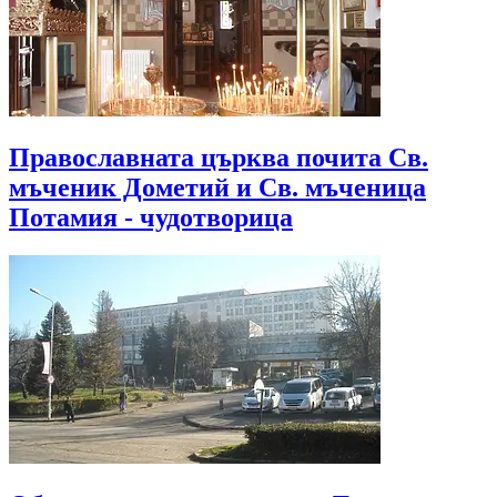
Православната църква почита Св.
мъченик Дометий и Св. мъченица
Потамия - чудотворица