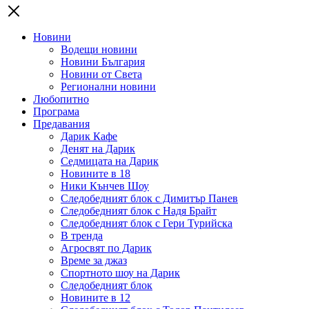
Новини
Водещи новини
Новини България
Новини от Света
Регионални новини
Любопитно
Програма
Предавания
Дарик Кафе
Денят на Дарик
Седмицата на Дарик
Новините в 18
Ники Кънчев Шоу
Следобедният блок с Димитър Панев
Следобедният блок с Надя Брайт
Следобедният блок с Гери Турийска
В тренда
Агросвят по Дарик
Време за джаз
Спортното шоу на Дарик
Следобедният блок
Новините в 12