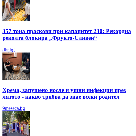
357 тона праскови при капацитет 230: Рекордна
реколта блокира „Фрукто-Сливен“
dbr.bg
Хрема, запушено носле и ушни инфекции през
лятотo - какво трябва да знае всеки родител
9meseca.bg