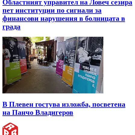
Областният управител на Ловеч сезира
пет институции по сигнали за
финансови нарушения в болницата в
града
В Плевен гостува изложба, посветена
на Панчо Владигеров