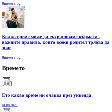
9meseca.bg
Колко време може да съхраняваме кърмата -
важните правила, които всеки родител трябва да
знае
9meseca.bg
Времето
Ето какво време ни очаква през уикенда
01.08.2026