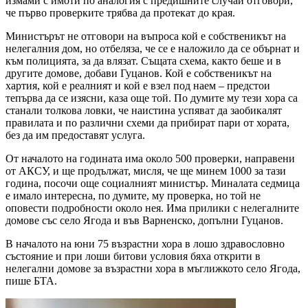
измами с имоти по аналогия с предишните случаи отговори,
че първо проверките трябва да протекат до края.
Министърът не отговори на въпроса кой е собственикът на
нелегалния дом, но отбеляза, че се е наложило да се обърнат и
към полицията, за да влязат. Същата схема, както беше и в
другите домове, добави Гуцанов. Кой е собственикът на
хартия, кой е реалният и кой е взел под наем – предстои
тепърва да се изясни, каза още той. По думите му тези хора са
станали толкова ловки, че наистина успяват да заобикалят
правилата и по различни схеми да прибират пари от хората,
без да им предоставят услуга.
От началото на годината има около 500 проверки, направени
от АКСУ, и ще продължат, мисля, че ще минем 1000 за тази
година, посочи още социалният министър. Миналата седмица
е имало интересна, по думите, му проверка, но той не
оповести подробности около нея. Има прилики с нелегалните
домове със село Ягода и във Варненско, допълни Гуцанов.
В началото на юни 75 възрастни хора в лошо здравословно
състояние и при лоши битови условия бяха открити в
нелегални домове за възрастни хора в мъглижкото село Ягода,
пише БТА.