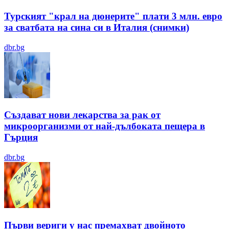
Турският "крал на дюнерите" плати 3 млн. евро
за сватбата на сина си в Италия (снимки)
dbr.bg
Създават нови лекарства за рак от
микроорганизми от най-дълбоката пещера в
Гърция
dbr.bg
Първи вериги у нас премахват двойното