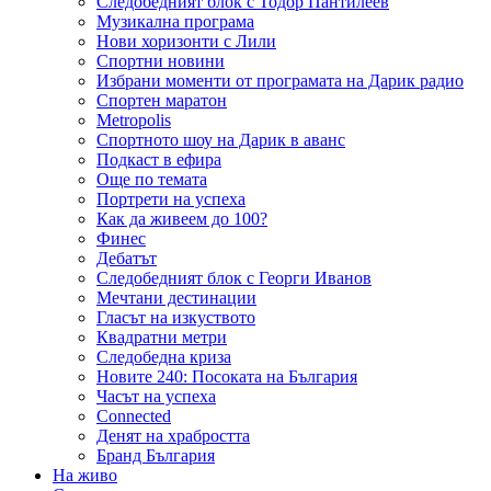
Следобедният блок с Тодор Пантилеев
Музикална програма
Нови хоризонти с Лили
Спортни новини
Избрани моменти от програмата на Дарик радио
Спортен маратон
Metropolis
Спортното шоу на Дарик в аванс
Подкаст в ефира
Още по темата
Портрети на успеха
Как да живеем до 100?
Финес
Дебатът
Следобедният блок с Георги Иванов
Мечтани дестинации
Гласът на изкуството
Квадратни метри
Следобедна криза
Новите 240: Посоката на България
Часът на успеха
Connected
Денят на храбростта
Бранд България
На живо