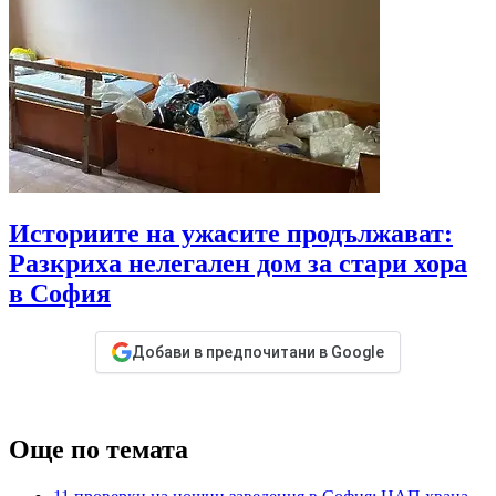
Историите на ужасите продължават:
Разкриха нелегален дом за стари хора
в София
Добави в предпочитани в Google
Още по темата