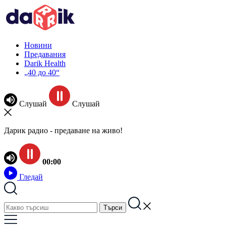
Новини
Предавания
Darik Health
„40 до 40“
Слушай
Слушай
Дарик радио - предаване на живо!
00:00
Гледай