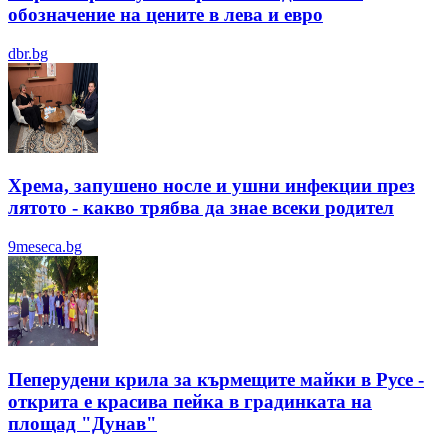
обозначение на цените в лева и евро
dbr.bg
Хрема, запушено носле и ушни инфекции през
лятотo - какво трябва да знае всеки родител
9meseca.bg
Пеперудени крила за кърмещите майки в Русе -
открита е красива пейка в градинката на
площад "Дунав"