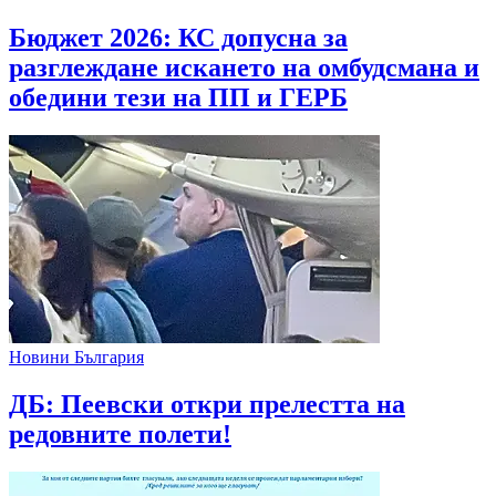
Бюджет 2026: КС допусна за
разглеждане искането на омбудсмана и
обедини тези на ПП и ГЕРБ
Новини България
ДБ: Пеевски откри прелестта на
редовните полети!