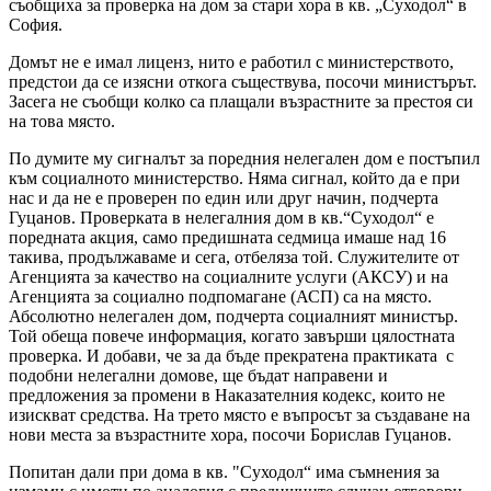
съобщиха за проверка на дом за стари хора в кв. „Суходол“ в
София.
Домът не е имал лиценз, нито е работил с министерството,
предстои да се изясни откога съществува, посочи министърът.
Засега не съобщи колко са плащали възрастните за престоя си
на това място.
По думите му сигналът за поредния нелегален дом е постъпил
към социалното министерство. Няма сигнал, който да е при
нас и да не е проверен по един или друг начин, подчерта
Гуцанов. Проверката в нелегалния дом в кв.“Суходол“ е
поредната акция, само предишната седмица имаше над 16
такива, продължаваме и сега, отбеляза той. Служителите от
Агенцията за качество на социалните услуги (АКСУ) и на
Агенцията за социално подпомагане (АСП) са на място.
Абсолютно нелегален дом, подчерта социалният министър.
Той обеща повече информация, когато завърши цялостната
проверка. И добави, че за да бъде прекратена практиката с
подобни нелегални домове, ще бъдат направени и
предложения за промени в Наказателния кодекс, които не
изискват средства. На трето място е въпросът за създаване на
нови места за възрастните хора, посочи Борислав Гуцанов.
Попитан дали при дома в кв. "Суходол“ има съмнения за