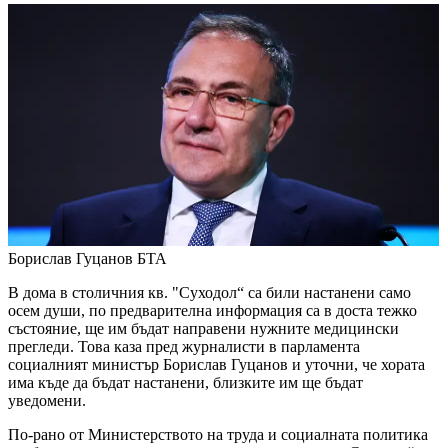
Борислав Гуцанов
БТА
В дома в столичния кв. "Суходол“ са били настанени само
осем души, по предварителна информация са в доста тежко
състояние, ще им бъдат направени нужните медицински
прегледи. Това каза пред журналисти в парламента
социалният министър Борислав Гуцанов и уточни, че хората
има къде да бъдат настанени, близките им ще бъдат
уведомени.
По-рано от Министерството на труда и социалната политика