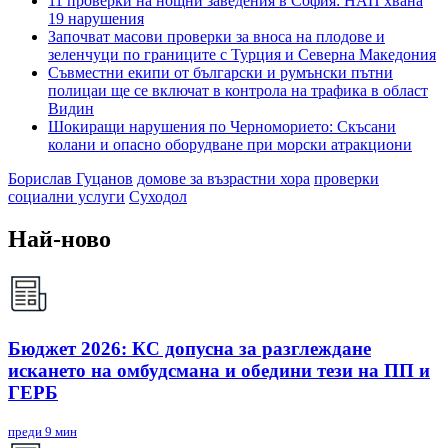
11 проверки на нощни заведения в София: НАП хвана
19 нарушения
Започват масови проверки за вноса на плодове и
зеленчуци по границите с Турция и Северна Македония
Съвместни екипи от български и румънски пътни
полицаи ще се включат в контрола на трафика в област
Видин
Шокиращи нарушения по Черноморието: Скъсани
колани и опасно оборудване при морски атракциони
Борислав Гуцанов
домове за възрастни хора
проверки
социални услуги
Суходол
Най-ново
Бюджет 2026: КС допусна за разглеждане
искането на омбудсмана и обедини тези на ПП и
ГЕРБ
преди 9 мин