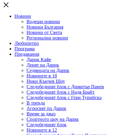
Новини
Водещи новини
Новини България
Новини от Света
Регионални новини
Любопитно
Програма
Предавания
Дарик Кафе
Денят на Дарик
Седмицата на Дарик
Новините в 18
Ники Кънчев Шоу
Следобедният блок с Димитър Панев
Следобедният блок с Надя Брайт
Следобедният блок с Гери Турийска
В тренда
Агросвят по Дарик
Време за джаз
Спортното шоу на Дарик
Следобедният блок
Новините в 12