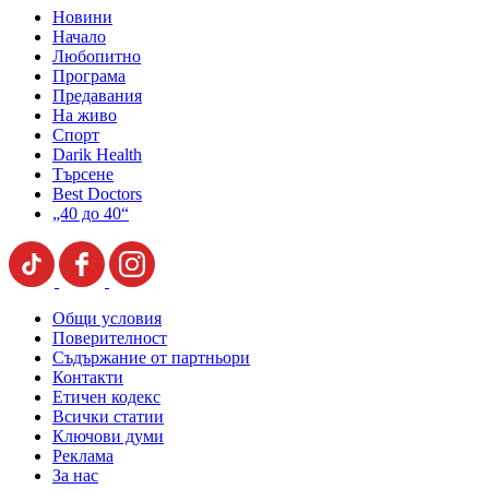
Новини
Начало
Любопитно
Програма
Предавания
На живо
Спорт
Darik Health
Търсене
Best Doctors
„40 до 40“
Общи условия
Поверителност
Съдържание от партньори
Контакти
Етичен кодекс
Всички статии
Ключови думи
Реклама
За нас