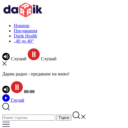
Новини
Предавания
Darik Health
„40 до 40“
Слушай
Слушай
Дарик радио - предаване на живо!
00:00
Гледай