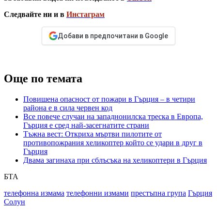
Следвайте ни и в
Инстаграм
Добави в предпочитани в Google
Още по темата
Повишена опасност от пожари в Гърция – в четири
района е в сила червен код
Все повече случаи на западнонилска треска в Европа,
Гърция е сред най-засегнатите страни
Тъжна вест: Откриха мъртви пилотите от
противопожрания хеликоптер който се удари в друг в
Гърция
Двама загинаха при сблъсъка на хеликоптери в Гърция
БТА
телефонна измама
телефонни измами
престъпна група
Гърция
Солун