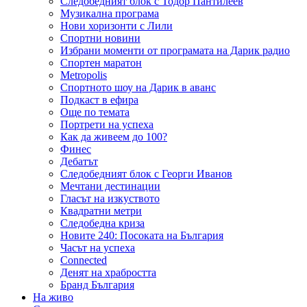
Следобедният блок с Тодор Пантилеев
Музикална програма
Нови хоризонти с Лили
Спортни новини
Избрани моменти от програмата на Дарик радио
Спортен маратон
Metropolis
Спортното шоу на Дарик в аванс
Подкаст в ефира
Още по темата
Портрети на успеха
Как да живеем до 100?
Финес
Дебатът
Следобедният блок с Георги Иванов
Мечтани дестинации
Гласът на изкуството
Квадратни метри
Следобедна криза
Новите 240: Посоката на България
Часът на успеха
Connected
Денят на храбростта
Бранд България
На живо