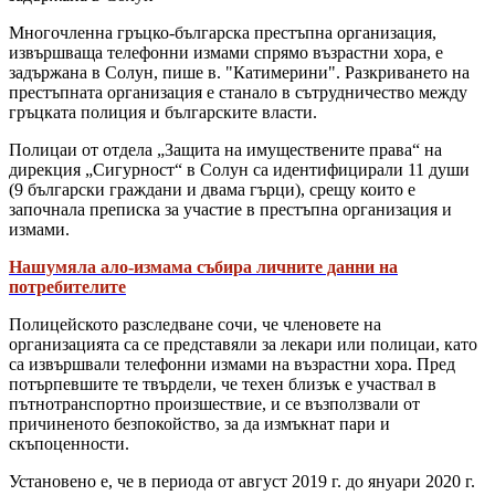
Многочленна гръцко-българска престъпна организация,
извършваща телефонни измами спрямо възрастни хора, е
задържана в Солун, пише в. "Катимерини". Разкриването на
престъпната организация е станало в сътрудничество между
гръцката полиция и българските власти.
Полицаи от отдела „Защита на имуществените права“ на
дирекция „Сигурност“ в Солун са идентифицирали 11 души
(9 български граждани и двама гърци), срещу които е
започнала преписка за участие в престъпна организация и
измами.
Нашумяла ало-измама събира личните данни на
потребителите
Полицейското разследване сочи, че членовете на
организацията са се представяли за лекари или полицаи, като
са извършвали телефонни измами на възрастни хора. Пред
потърпевшите те твърдели, че техен близък е участвал в
пътнотранспортно произшествие, и се възползвали от
причиненото безпокойство, за да измъкнат пари и
скъпоценности.
Установено е, че в периода от август 2019 г. до януари 2020 г.