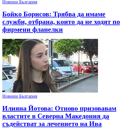
Новини България
Бойко Борисов: Трябва да имаме
служби, отбрана, които да не ходят по
фирмени фланелки
Новини България
Илияна Йотова: Отново призовавам
властите в Северна Македония да
съдействат за лечението на Ива