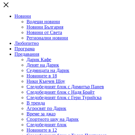
Новини
Водещи новини
Новини България
Новини от Света
Регионални новини
Любопитно
Програма
Предавания
Дарик Кафе
Денят на Дарик
Седмицата на Дарик
Новините в 18
Ники Кънчев Шоу
Следобедният блок с Димитър Панев
Следобедният блок с Надя Брайт
Следобедният блок с Гери Турийска
В тренда
Агросвят по Дарик
Време за джаз
Спортното шоу на Дарик
Следобедният блок
Новините в 12