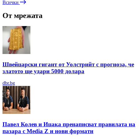
Всички
От мрежата
Швейцарски гигант от Уолстрийт с прогноза, че
златото ще удари 5000 долара
dbr.bg
Павел Колев и Ицака пренаписват правилата на
пазара с Media Z и нови формати