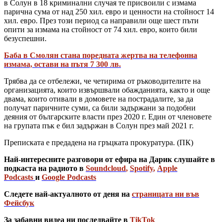
в Солун в 18 криминални случая те присвоили с измама
парична сума от над 250 хил. евро и ценности на стойност 14
хил. евро. През този период са направили още шест пъти
опити за измама на стойност от 74 хил. евро, които били
безуспешни.
Баба в Смолян стана поредната жертва на телефонна
измама, остави на пътя 7 300 лв.
Трябва да се отбележи, че четирима от ръководителите на
организацията, които извършвали обажданията, както и още
двама, които отивали в домовете на пострадалите, за да
получат паричните суми, са били задържани за подобни
деяния от българските власти през 2020 г. Един от членовете
на групата пък е бил задържан в Солун през май 2021 г.
Преписката е предадена на гръцката прокуратура. (ПК)
Най-интересните разговори от ефира на Дарик слушайте в
подкаста на радиото в
Soundcloud
,
Spotify
,
Apple
Podcasts
и
Google Podcasts
Следете най-актуалното от деня на
страницата ни във
Фейсбук
За забавни видеа ни последвайте в
TikTok