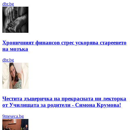
dbr.bg
Хроничният финансов стрес ускорява стареенето
на мозъка
dbr.bg
Честита дъщеричка на прекрасната ни лекторка
от Училищата за родители - Симона Крумова!
9meseca.bg