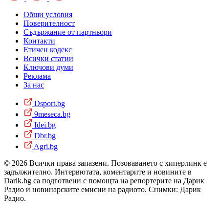
Общи условия
Поверителност
Съдържание от партньори
Контакти
Етичен кодекс
Всички статии
Ключови думи
Реклама
За нас
Dsport.bg
9meseca.bg
Idei.bg
Dbr.bg
Agri.bg
© 2026 Всички права запазени. Позоваването с хиперлинк е
задължително. Интервютата, коментарите и новините в
Darik.bg са подготвени с помощта на репортерите на Дарик
Радио и новинарските емисии на радиото. Снимки: Дарик
Радио.