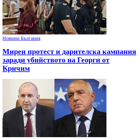
Новини България
Мирен протест и дарителска кампания
заради убийството на Георги от
Кричим