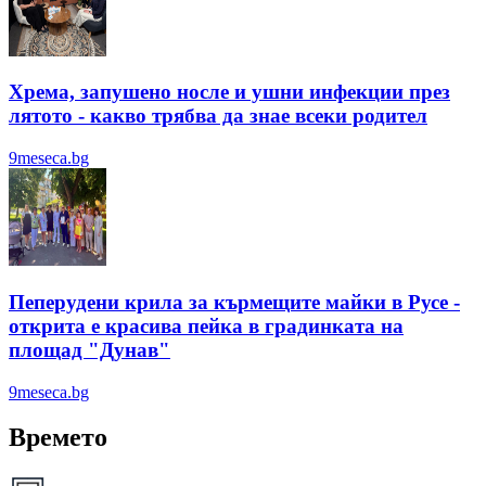
Хрема, запушено носле и ушни инфекции през
лятотo - какво трябва да знае всеки родител
9meseca.bg
Пеперудени крила за кърмещите майки в Русе -
открита е красива пейка в градинката на
площад "Дунав"
9meseca.bg
Времето