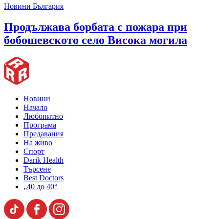
Новини България
Продължава борбата с пожара при
бобошевското село Висока могила
Новини
Начало
Любопитно
Програма
Предавания
На живо
Спорт
Darik Health
Търсене
Best Doctors
„40 до 40“