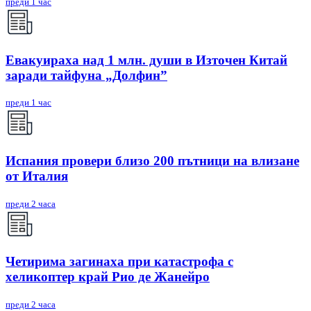
преди 1 час
Евакуираха над 1 млн. души в Източен Китай
заради тайфуна „Долфин”
преди 1 час
Испания провери близо 200 пътници на влизане
от Италия
преди 2 часа
Четирима загинаха при катастрофа с
хеликоптер край Рио де Жанейро
преди 2 часа