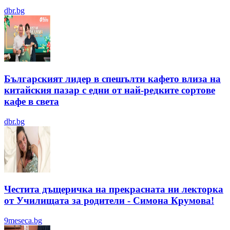
dbr.bg
Българският лидер в спешълти кафето влиза на
китайския пазар с едни от най-редките сортове
кафе в света
dbr.bg
Честита дъщеричка на прекрасната ни лекторка
от Училищата за родители - Симона Крумова!
9meseca.bg