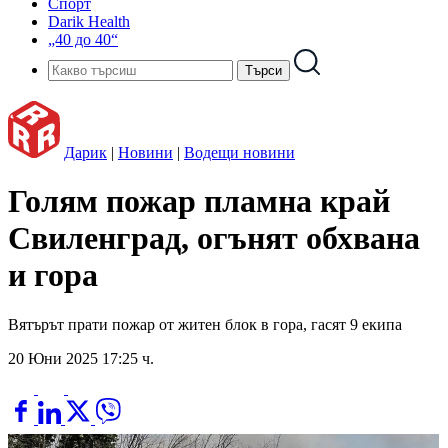
Спорт
Darik Health
„40 до 40“
Дарик
|
Новини
|
Водещи новини
Голям пожар пламна край
Свиленград, огънят обхвана
и гора
Вятърът прати пожар от житен блок в гора, гасят 9 екипа
20 Юни 2025 17:25 ч.