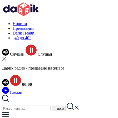
Новини
Предавания
Darik Health
„40 до 40“
Слушай
Слушай
Дарик радио - предаване на живо!
00:00
Гледай