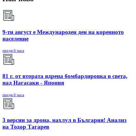
9-ти август е Международен ден на коренното
население
преди 6 часа
81 г. от втората ядрена бомбардировка в света,
над Нагасаки - Япония
преди 6 часа
3 версии за дрона, нахлул в България! Анализ
на Тодор Тагарев