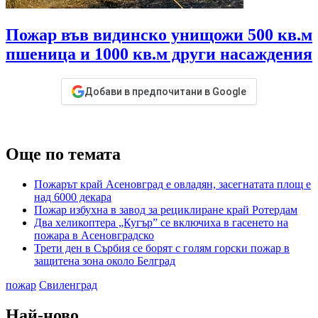
Пожар във видинско унищожи 500 кв.м
пшеница и 1000 кв.м други насаждения
Добави в предпочитани в Google
Още по темата
Пожарът край Асеновград е овладян, засегнатата площ е
над 6000 декара
Пожар избухна в завод за рециклиране край Ротердам
Два хеликоптера „Кугър” се включиха в гасенето на
пожара в Асеновградско
Трети ден в Сърбия се борят с голям горски пожар в
защитена зона около Белград
пожар
Свиленград
Най-ново