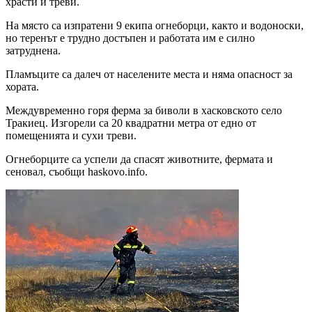
храсти и треви.
На място са изпратени 9 екипа огнеборци, както и водоноски,
но теренът е трудно достъпен и работата им е силно
затруднена.
Пламъците са далеч от населените места и няма опасност за
хората.
Междувременно горя ферма за биволи в хасковското село
Тракиец. Изгорели са 20 квадратни метра от едно от
помещенията и сухи треви.
Огнеборците са успели да спасят животните, фермата и
сеновал, съобщи haskovo.info.