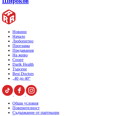
Широков
Новини
Начало
Любопитно
Програма
Предавания
На живо
Спорт
Darik Health
Търсене
Best Doctors
„40 до 40“
Общи условия
Поверителност
Съдържание от партньори