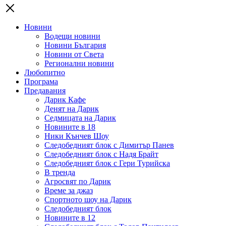
Новини
Водещи новини
Новини България
Новини от Света
Регионални новини
Любопитно
Програма
Предавания
Дарик Кафе
Денят на Дарик
Седмицата на Дарик
Новините в 18
Ники Кънчев Шоу
Следобедният блок с Димитър Панев
Следобедният блок с Надя Брайт
Следобедният блок с Гери Турийска
В тренда
Агросвят по Дарик
Време за джаз
Спортното шоу на Дарик
Следобедният блок
Новините в 12