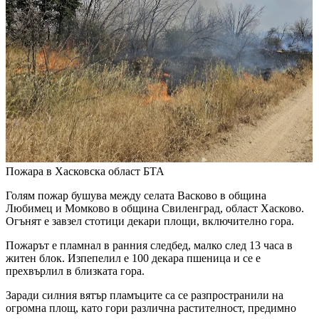
Пожара в Хасковска област
БТА
Голям пожар бушува между селата Васково в община
Любимец и Момково в община Свиленград, област Хасково.
Огънят е завзел стотици декари площи, включително гора.
Пожарът е пламнал в ранния следбед, малко след 13 часа в
житен блок. Изпепелил е 100 декара пшеница и се е
прехвърлил в близката гора.
Заради силния вятър пламъците са се разпространили на
огромна площ, като гори различна растителност, предимно