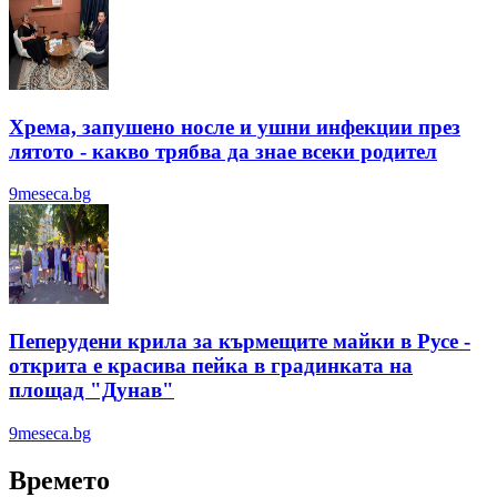
Хрема, запушено носле и ушни инфекции през
лятотo - какво трябва да знае всеки родител
9meseca.bg
Пеперудени крила за кърмещите майки в Русе -
открита е красива пейка в градинката на
площад "Дунав"
9meseca.bg
Времето