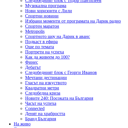
Следобедният блок с Тодор Пантилеев
Музикална програма
Нови хоризонти с Лили
Спортни новини
Избрани моменти от програмата на Дарик радио
Спортен маратон
Metropolis
Спортното шоу на Дарик в аванс
Подкаст в ефира
Още по темата
Портрети на успеха
Как да живеем до 100?
Финес
Дебатът
Следобедният блок с Георги Иванов
Мечтани дестинации
Гласът на изкуството
Квадратни метри
Следобедна криза
Новите 240: Посоката на България
Часът на успеха
Connected
Денят на храбростта
Бранд България
На живо