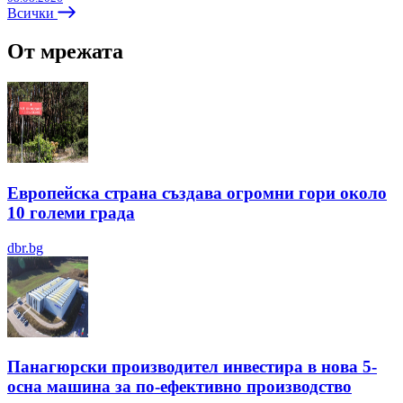
Всички
От мрежата
Европейска страна създава огромни гори около
10 големи града
dbr.bg
Панагюрски производител инвестира в нова 5-
осна машина за по-ефективно производство