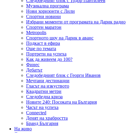
Следобедният блок с Тодор Пантилеев
Музикална програма
Нови хоризонти с Лили
Спортни новини
Избрани моменти от програмата на Дарик радио
Спортен маратон
Metropolis
Спортното шоу на Дарик в аванс
Подкаст в ефира
Още по темата
Портрети на успеха
Как да живеем до 100?
Финес
Дебатът
Следобедният блок с Георги Иванов
Мечтани дестинации
Гласът на изкуството
Квадратни метри
Следобедна криза
Новите 240: Посоката на България
Часът на успеха
Connected
Денят на храбростта
Бранд България
На живо