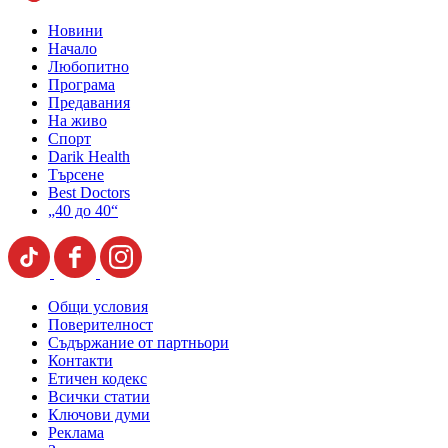
Новини
Начало
Любопитно
Програма
Предавания
На живо
Спорт
Darik Health
Търсене
Best Doctors
„40 до 40“
Общи условия
Поверителност
Съдържание от партньори
Контакти
Етичен кодекс
Всички статии
Ключови думи
Реклама