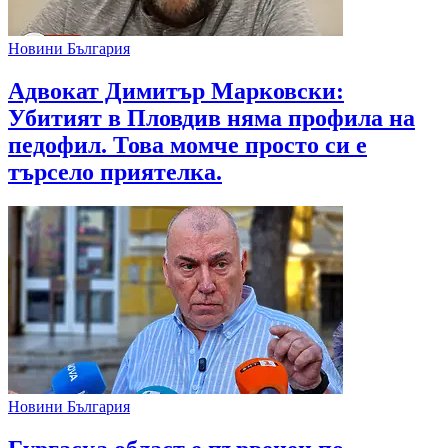
Новини България
Адвокат Димитър Марковски:
Убитият в Пловдив няма профила на
педофил. Това момче просто си е
търсело приятелка.
Новини България