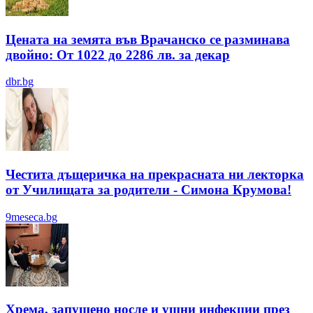
Цената на земята във Врачанско се разминава
двойно: От 1022 до 2286 лв. за декар
dbr.bg
Честита дъщеричка на прекрасната ни лекторка
от Училищата за родители - Симона Крумова!
9meseca.bg
Хрема, запушено носле и ушни инфекции през