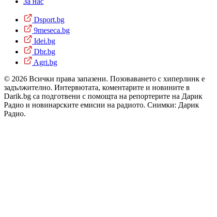
За нас
Dsport.bg
9meseca.bg
Idei.bg
Dbr.bg
Agri.bg
© 2026 Всички права запазени. Позоваването с хиперлинк е
задължително. Интервютата, коментарите и новините в
Darik.bg са подготвени с помощта на репортерите на Дарик
Радио и новинарските емисии на радиото. Снимки: Дарик
Радио.