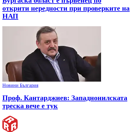
Бургаска област е първенец по
открити нередности при проверките на
НАП
Новини България
Проф. Кантарджиев: Западнонилската
треска вече е тук