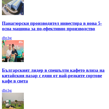
Панагюрски производител инвестира в нова 5-
осна машина за по-ефективно производство
dbr.bg
Българският лидер в спешълти кафето влиза на
китайския пазар с едни от най-редките сортове
кафе в света
dbr.bg