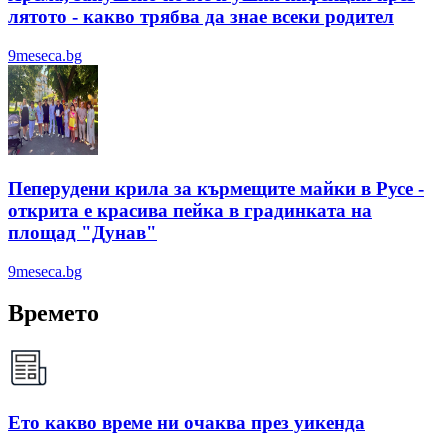
лятотo - какво трябва да знае всеки родител
9meseca.bg
Пеперудени крила за кърмещите майки в Русе -
открита е красива пейка в градинката на
площад "Дунав"
9meseca.bg
Времето
Ето какво време ни очаква през уикенда