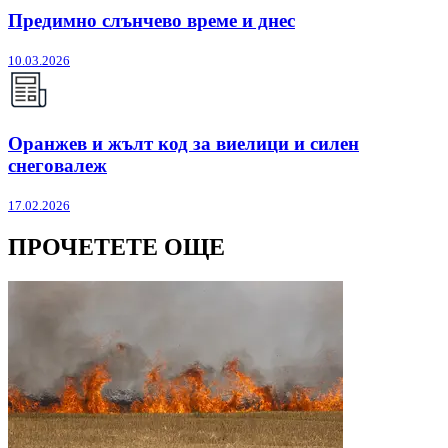
Предимно слънчево време и днес
10.03.2026
Оранжев и жълт код за виелици и силен
снеговалеж
17.02.2026
ПРОЧЕТЕТЕ ОЩЕ