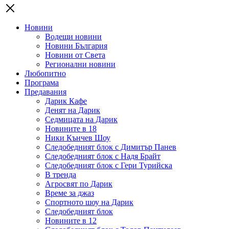
Новини
Водещи новини
Новини България
Новини от Света
Регионални новини
Любопитно
Програма
Предавания
Дарик Кафе
Денят на Дарик
Седмицата на Дарик
Новините в 18
Ники Кънчев Шоу
Следобедният блок с Димитър Панев
Следобедният блок с Надя Брайт
Следобедният блок с Гери Турийска
В тренда
Агросвят по Дарик
Време за джаз
Спортното шоу на Дарик
Следобедният блок
Новините в 12