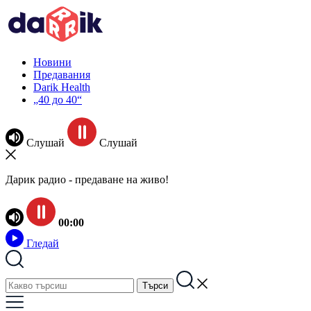
Новини
Предавания
Darik Health
„40 до 40“
Слушай
Слушай
Дарик радио - предаване на живо!
00:00
Гледай