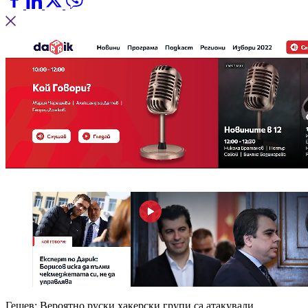
Гешев: Вероятно руски хакерски групи са атакували