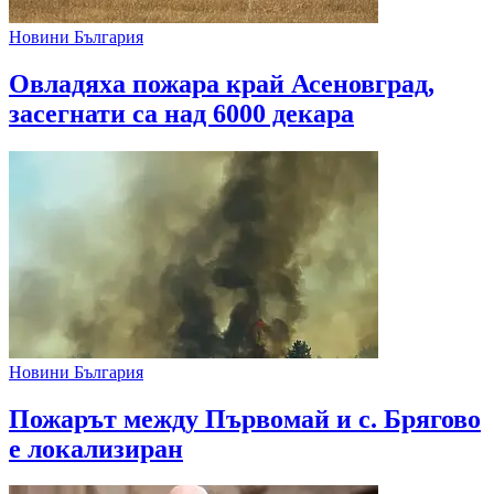
Новини България
Овладяха пожара край Асеновград,
засегнати са над 6000 декара
Новини България
Пожарът между Първомай и с. Брягово
е локализиран