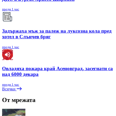
преди 1 час
Задържаха мъж за палеж на луксозна кола пред
хотел в Слънчев бряг
преди 1 час
Овладяха пожара край Асеновград, засегнати са
над 6000 декара
преди 1 час
Всички
От мрежата