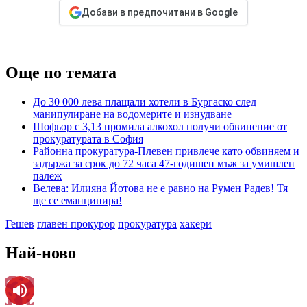
Добави в предпочитани в Google
Още по темата
До 30 000 лева плащали хотели в Бургаско след
манипулиране на водомерите и изнудване
Шофьор с 3,13 промила алкохол получи обвинение от
прокуратурата в София
Районна прокуратура-Плевен привлече като обвиняем и
задържа за срок до 72 часа 47-годишен мъж за умишлен
палеж
Велева: Илияна Йотова не е равно на Румен Радев! Тя
ще се еманципира!
Гешев
главен прокурор
прокуратура
хакери
Най-ново