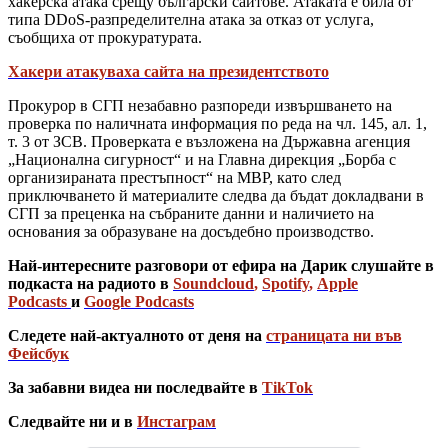
хакерска атака срещу български сайтове. Атаката е била от
типа DDoS-разпределителна атака за отказ от услуга,
съобщиха от прокуратурата.
Хакери атакуваха сайта на президентството
Прокурор в СГП незабавно разпореди извършването на
проверка по наличната информация по реда на чл. 145, ал. 1,
т. 3 от ЗСВ. Проверката е възложена на Държавна агенция
„Национална сигурност“ и на Главна дирекция „Борба с
организираната престъпност“ на МВР, като след
приключването й материалите следва да бъдат докладвани в
СГП за преценка на събраните данни и наличието на
основания за образуване на досъдебно производство.
Най-интересните разговори от ефира на Дарик слушайте в
подкаста на радиото в
Soundcloud
,
Spotify
,
Apple
Podcasts
и
Google Podcasts
Следете най-актуалното от деня на
страницата ни във
Фейсбук
За забавни видеа ни последвайте в
TikTok
Следвайте ни и в
Инстаграм