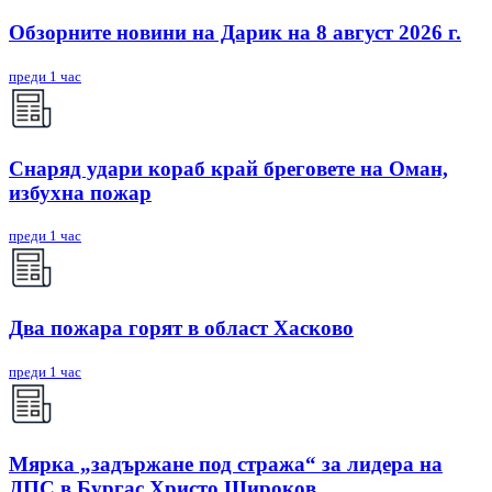
Обзорните новини на Дарик на 8 август 2026 г.
преди 1 час
Снаряд удари кораб край бреговете на Оман,
избухна пожар
преди 1 час
Два пожара горят в област Хасково
преди 1 час
Мярка „задържане под стража“ за лидера на
ДПС в Бургас Христо Широков