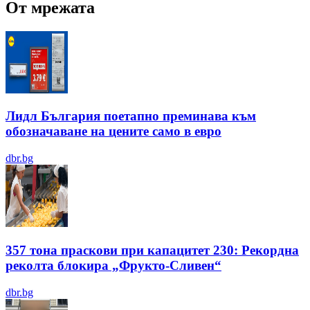
От мрежата
Лидл България поетапно преминава към
обозначаване на цените само в евро
dbr.bg
357 тона праскови при капацитет 230: Рекордна
реколта блокира „Фрукто-Сливен“
dbr.bg