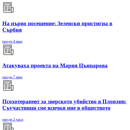
На първо посещение: Зеленски пристигна в
Сърбия
преди 4 мин
Атакуваха проекта на Мария Цънцарова
преди 7 мин
Псохотерапевт за зверското убийство в Пловдив:
Съучастници сме всички ние в обществото
преди 2 часа