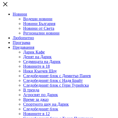
Новини
Водещи новини
Новини България
Новини от Света
Регионални новини
Любопитно
Програма
Предавания
Дарик Кафе
Денят на Дарик
Седмицата на Дарик
Новините в 18
Ники Кънчев Шоу
Следобедният блок с Димитър Панев
Следобедният блок с Надя Брайт
Следобедният блок с Гери Турийска
В тренда
Агросвят по Дарик
Време за джаз
Спортното шоу на Дарик
Следобедният блок
Новините в 12