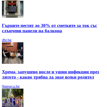
Гърците пестят до 30% от сметките за ток със
слънчеви панели на балкона
dbr.bg
Хрема, запушено носле и ушни инфекции през
лятотo - какво трябва да знае всеки родител
9meseca.bg