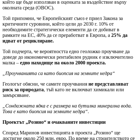
който ще бъде използван в оценката за въздействие върху
околната среда (ОВОС).
Той припомни, че Европейският съюз е приел Закона за
критичните суровини, който цели до 2030 г. 10% от
необходимите стратегически елементи да се добиват в
рамките на ЕС, 40% да се преработват в Европа, а
25% да
идват от рециклиране.
Той подчерта, че вероятността едно геоложко проучване да
доведе до икономически рентабилен рудник е изключително
малка –
едно находище на около 2000 проекта.
„Проучванията са като биопсия на земните недра“
Геологът обясни, че самите проучвания
не представляват
риск за природата
, тъй като не включват химикали или
замърсяване.
„Сондажната ядка е с размера на бутилка минерална вода.
Това е като биопсия на земните недра“.
Проектът „Розино“ и очакваните инвестиции
Според Маринов инвестицията в проекта „Розино“ ще
достигне около 250 млн. евро. По време на строителството се