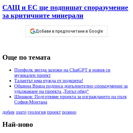
САЩ и ЕС ще подпишат споразумение
за критичните минерали
Добави в предпочитани в Google
Още по темата
Попфолк звезда заложи на ChatGPT в новия си
музикален проект
Талантът има нужда от подкрепа!
Община Враца подписа допълнително споразумение за
удължаване на проекта „Топъл обяд“
Шишков: Подготвяме проекта за изграждането на пътя
София-Монтана
добив
злато
геология
проект
розино
Най-ново