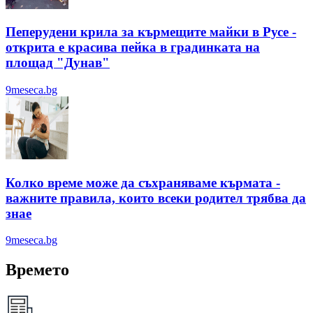
Пеперудени крила за кърмещите майки в Русе -
открита е красива пейка в градинката на
площад "Дунав"
9meseca.bg
Колко време може да съхраняваме кърмата -
важните правила, които всеки родител трябва да
знае
9meseca.bg
Времето