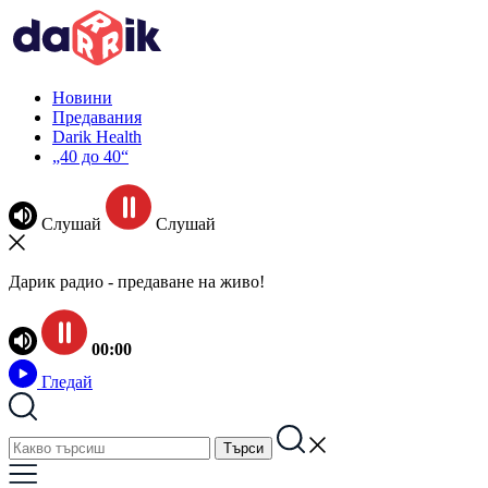
Новини
Предавания
Darik Health
„40 до 40“
Слушай
Слушай
Дарик радио - предаване на живо!
00:00
Гледай