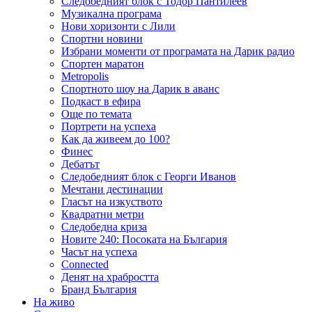
Следобедният блок с Тодор Пантилеев
Музикална програма
Нови хоризонти с Лили
Спортни новини
Избрани моменти от програмата на Дарик радио
Спортен маратон
Metropolis
Спортното шоу на Дарик в аванс
Подкаст в ефира
Още по темата
Портрети на успеха
Как да живеем до 100?
Финес
Дебатът
Следобедният блок с Георги Иванов
Мечтани дестинации
Гласът на изкуството
Квадратни метри
Следобедна криза
Новите 240: Посоката на България
Часът на успеха
Connected
Денят на храбростта
Бранд България
На живо