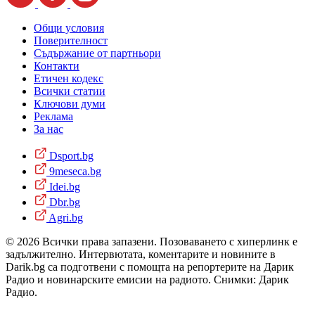
Общи условия
Поверителност
Съдържание от партньори
Контакти
Етичен кодекс
Всички статии
Ключови думи
Реклама
За нас
Dsport.bg
9meseca.bg
Idei.bg
Dbr.bg
Agri.bg
© 2026 Всички права запазени. Позоваването с хиперлинк е
задължително. Интервютата, коментарите и новините в
Darik.bg са подготвени с помощта на репортерите на Дарик
Радио и новинарските емисии на радиото. Снимки: Дарик
Радио.