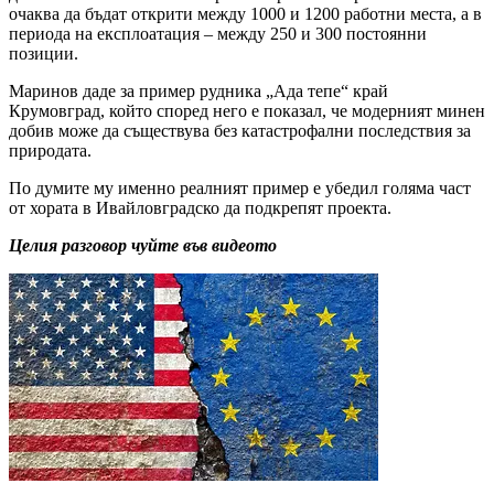
очаква да бъдат открити между 1000 и 1200 работни места, а в
периода на експлоатация – между 250 и 300 постоянни
позиции.
Маринов даде за пример рудника „Ада тепе“ край
Крумовград, който според него е показал, че модерният минен
добив може да съществува без катастрофални последствия за
природата.
По думите му именно реалният пример е убедил голяма част
от хората в Ивайловградско да подкрепят проекта.
Целия разговор чуйте във видеото