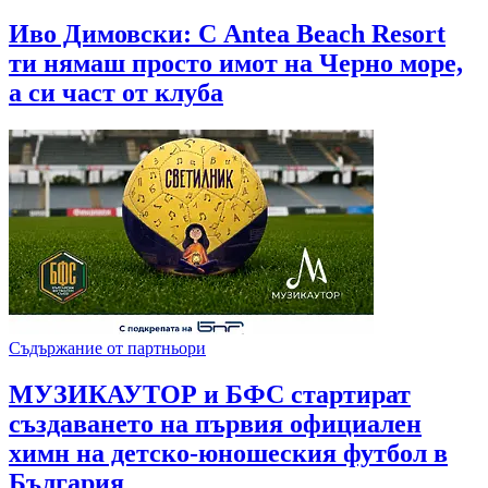
Иво Димовски: С Antea Beach Resort
ти нямаш просто имот на Черно море,
а си част от клуба
Съдържание от партньори
МУЗИКАУТОР и БФС стартират
създаването на първия официален
химн на детско-юношеския футбол в
България