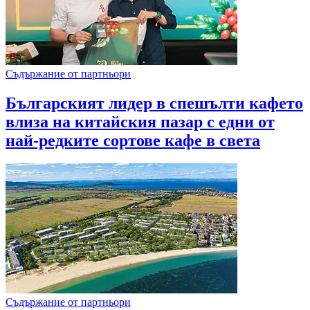
Съдържание от партньори
Българският лидер в спешълти кафето
влиза на китайския пазар с едни от
най-редките сортове кафе в света
Съдържание от партньори