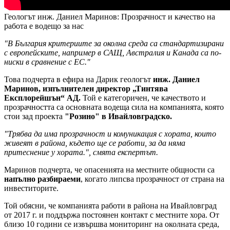
Геологът инж. Даниел Маринов: Прозрачност и качество на
работа е водещо за нас
"В България критериите за околна среда са стандартизирани
с европейските, например в САЩ, Австралия и Канада са по-
ниски в сравнение с ЕС."
Това подчерта в ефира на Дарик геологът
инж. Даниел
Маринов, изпълнителен директор „Тинтява
Експлорейшън“ АД.
Той е категоричен, че качеството и
прозрачността са основната водеща сила на компанията, която
стои зад проекта
"Розино" в Ивайловградско.
"Трябва да има прозрачност и комуникация с хората, които
живеят в района, където ще се работи, за да няма
притеснение у хората.", смята експертът.
Маринов подчерта, че опасенията на местните общности са
напълно разбираеми
, когато липсва прозрачност от страна на
инвеститорите.
Той обясни, че компанията работи в района на Ивайловград
от 2017 г. и поддържа постоянен контакт с местните хора. От
близо 10 години се извършва мониторинг на околната среда,