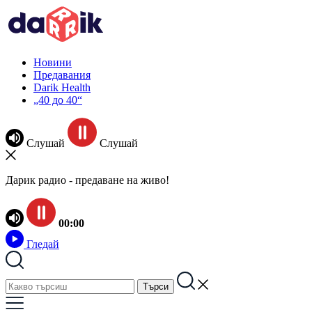
Новини
Предавания
Darik Health
„40 до 40“
Слушай
Слушай
Дарик радио - предаване на живо!
00:00
Гледай