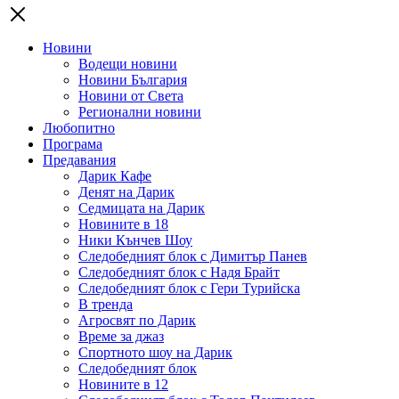
Новини
Водещи новини
Новини България
Новини от Света
Регионални новини
Любопитно
Програма
Предавания
Дарик Кафе
Денят на Дарик
Седмицата на Дарик
Новините в 18
Ники Кънчев Шоу
Следобедният блок с Димитър Панев
Следобедният блок с Надя Брайт
Следобедният блок с Гери Турийска
В тренда
Агросвят по Дарик
Време за джаз
Спортното шоу на Дарик
Следобедният блок
Новините в 12