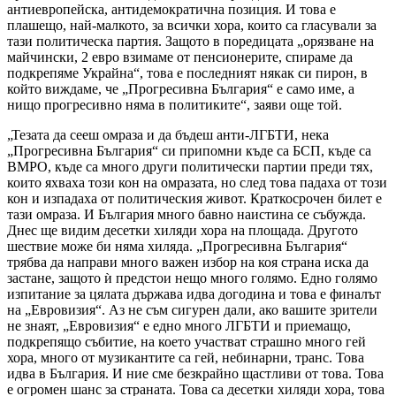
антиевропейска, антидемократична позиция. И това е
плашещо, най-малкото, за всички хора, които са гласували за
тази политическа партия. Защото в поредицата „орязване на
майчински, 2 евро взимаме от пенсионерите, спираме да
подкрепяме Украйна“, това е последният някак си пирон, в
който виждаме, че „Прогресивна България“ е само име, а
нищо прогресивно няма в политиките“, заяви още той.
„Тезата да сееш омраза и да бъдеш анти-ЛГБТИ, нека
„Прогресивна България“ си припомни къде са БСП, къде са
ВМРО, къде са много други политически партии преди тях,
които яхваха този кон на омразата, но след това падаха от този
кон и изпадаха от политическия живот. Краткосрочен билет е
тази омраза. И България много бавно наистина се събужда.
Днес ще видим десетки хиляди хора на площада. Другото
шествие може би няма хиляда. „Прогресивна България“
трябва да направи много важен избор на коя страна иска да
застане, защото ѝ предстои нещо много голямо. Едно голямо
изпитание за цялата държава идва догодина и това е финалът
на „Евровизия“. Аз не съм сигурен дали, ако вашите зрители
не знаят, „Евровизия“ е едно много ЛГБТИ и приемащо,
подкрепящо събитие, на което участват страшно много гей
хора, много от музикантите са гей, небинарни, транс. Това
идва в България. И ние сме безкрайно щастливи от това. Това
е огромен шанс за страната. Това са десетки хиляди хора, това