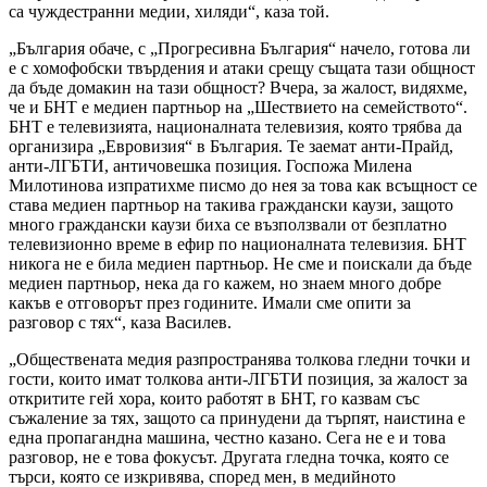
са чуждестранни медии, хиляди“, каза той.
„България обаче, с „Прогресивна България“ начело, готова ли
е с хомофобски твърдения и атаки срещу същата тази общност
да бъде домакин на тази общност? Вчера, за жалост, видяхме,
че и БНТ е медиен партньор на „Шествието на семейството“.
БНТ е телевизията, националната телевизия, която трябва да
организира „Евровизия“ в България. Те заемат анти-Прайд,
анти-ЛГБТИ, античовешка позиция. Госпожа Милена
Милотинова изпратихме писмо до нея за това как всъщност се
става медиен партньор на такива граждански каузи, защото
много граждански каузи биха се възползвали от безплатно
телевизионно време в ефир по националната телевизия. БНТ
никога не е била медиен партньор. Не сме и поискали да бъде
медиен партньор, нека да го кажем, но знаем много добре
какъв е отговорът през годините. Имали сме опити за
разговор с тях“, каза Василев.
„Обществената медия разпространява толкова гледни точки и
гости, които имат толкова анти-ЛГБТИ позиция, за жалост за
откритите гей хора, които работят в БНТ, го казвам със
съжаление за тях, защото са принудени да търпят, наистина е
една пропагандна машина, честно казано. Сега не е и това
разговор, не е това фокусът. Другата гледна точка, която се
търси, която се изкривява, според мен, в медийното