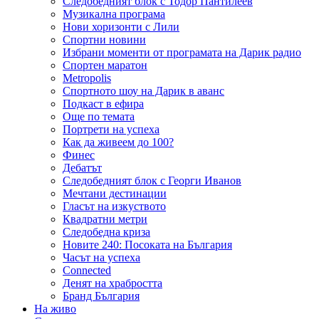
Следобедният блок с Тодор Пантилеев
Музикална програма
Нови хоризонти с Лили
Спортни новини
Избрани моменти от програмата на Дарик радио
Спортен маратон
Metropolis
Спортното шоу на Дарик в аванс
Подкаст в ефира
Още по темата
Портрети на успеха
Как да живеем до 100?
Финес
Дебатът
Следобедният блок с Георги Иванов
Мечтани дестинации
Гласът на изкуството
Квадратни метри
Следобедна криза
Новите 240: Посоката на България
Часът на успеха
Connected
Денят на храбростта
Бранд България
На живо