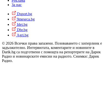
Реклама
За нас
Dsport.bg
9meseca.bg
Idei.bg
Dbr.bg
Agri.bg
© 2026 Всички права запазени. Позоваването с хиперлинк е
задължително. Интервютата, коментарите и новините в
Darik.bg са подготвени с помощта на репортерите на Дарик
Радио и новинарските емисии на радиото. Снимки: Дарик
Радио.