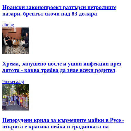
Ирански законопроект разтърси петролните
пазари, брентът скочи над 83 долара
dbr.bg
Хрема, запушено носле и ушни инфекции през
лятотo - какво трябва да знае всеки родител
9meseca.bg
Пеперудени крила за кърмещите майки в Русе -
открита е красива пейка в градинката на