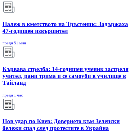
Палеж в кметството на Тръстеник: Задържаха
47-годишен извършител
преди 51 мин
Кървава стрелба: 14-годишен ученик застреля
учител, рани трима и се самоуби в училище в
Тайланд
преди 1 час
Нов удар по Киев: Доверието към Зеленски
бележи спад след протестите в Украйна