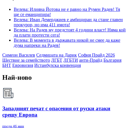
Велева: Илияна Йотова не е равно на Румен Радев! Тя
ще се еманципира!
Велева: Иван Демерджиев е амбициран да стане главен
прокурор, но има 411 имота!
Велева: На Радев му предстоят 4 години власт! Няма кой
да плати протести сега!
Велева: В момента в държавата никой не смее да каже
дума напреки на Радев!
Симеон Василев
Седмицата на Дарик
София Прайд 2026
Шествие за семейството
ЛГБТ
ЛГБТИ
анти-Прайд
България
БНТ
Евровизия
Истанбулска конвенция
Най-ново
Западният печат с опасения от руски атаки
срещу Европа
преди 46 мин