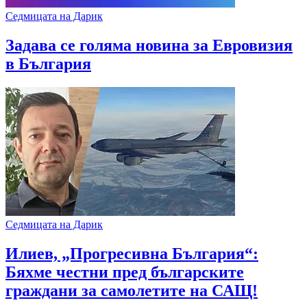
Седмицата на Дарик
Задава се голяма новина за Евровизия
в България
Седмицата на Дарик
Илиев, „Прогресивна България“:
Бяхме честни пред българските
граждани за самолетите на САЩ!