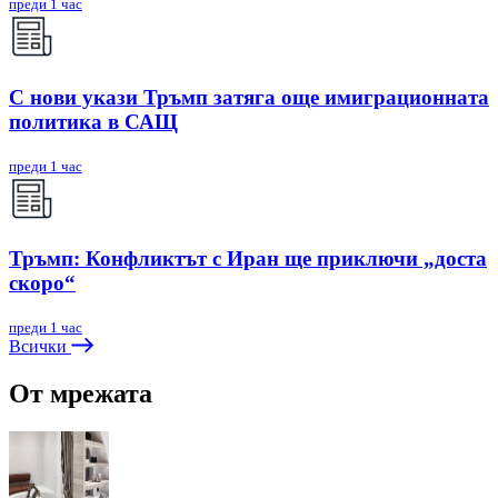
преди 1 час
С нови укази Тръмп затяга още имиграционната
политика в САЩ
преди 1 час
Тръмп: Конфликтът с Иран ще приключи „доста
скоро“
преди 1 час
Всички
От мрежата