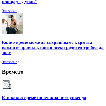
площад "Дунав"
9meseca.bg
Колко време може да съхраняваме кърмата -
важните правила, които всеки родител трябва да
знае
9meseca.bg
Времето
Ето какво време ни очаква през уикенда