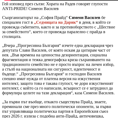
Гей изповед през сълзи: Хората на Радев говорят глупости
ANTI-PRIDE! Симеон Василев
Съорганизаторът на „София Прайд“
Симеон Василев
бе
специален гост в
„Седмицата на Дарик“
в деня, в който се
провежда събитието, както и за противоборството с „Шествие
за семейството“, което се провежда паралелно с прайда в
столицата.
„Вчера „Прогресивна България“ изчете една декларация чрез
депутата Слави Василев, от която искам да цитирам част от
нея. „Във времена на ценностна дезориентация, социална
фрагментация и тежка демографска криза съхраняването на
традиционното семейство не е просто въпрос на личен избор,
а стълб на националната ни сигурност, идентичност и
бъдеще.“ „Прогресивна България“ и господин Василев
спешно имат нужда от платена версия на изкуствения
интелект, защото това е такава глупост, че дори изкуственият
интелект, с който са го написали, всъщност се е затруднил да
формулира целите на тази декларация“, каза Симеон Василев.
„За първи път въобще, откакто съществува Прайд, знаете,
преминали сме през много политически опоненти, за първи
път управляваща политическа партия в Европейския съюз
през 2026 г. излиза с подобна анти-Прайд, античовешка,