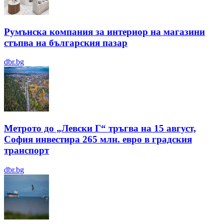
Румънска компания за интериор на магазини
стъпва на българския пазар
dbr.bg
Метрото до „Левски Г“ тръгва на 15 август,
София инвестира 265 млн. евро в градския
транспорт
dbr.bg