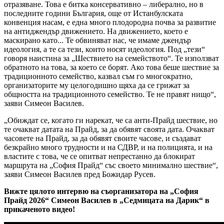
отразяване. Това е битка консервативно – либерално, но в
последните години България, още от Истанбулската
конвенция насам, е една много плодородна почва за развитие
на антиджендър движението. На движението, което е
маскирано като... Те обвиняват нас, че имаме джендър
идеология, а те са тези, които носят идеология. Под „тези“
говоря наистина за „Шествието на семейството“. Те използват
обратното на това, за което се борят. Ако това беше шествие за
традиционното семейство, казвал съм го многократно,
организаторите му целогодишно щяха да се грижат за
общността на традиционното семейство. Те не правят нищо“,
заяви Симеон Василев.
„Обиждат се, когато ги нарекат, че са анти-Прайд шествие, но
те очакват датата на Прайд, за да обявят своята дата. Очакват
часовете на Прайд, за да обявят своите часове, и създават
безкрайно много трудности и на СДВР, и на полицията, и на
властите с това, че се опитват непрестанно да блокират
маршрута на „София Прайд“ със своето минимално шествие“,
заяви Симеон Василев пред Божидар Русев.
Вижте цялото интервю на съорганизатора на „София
Прайд 2026“ Симеон Василев в „Седмицата на Дарик“ в
прикаченото видео!