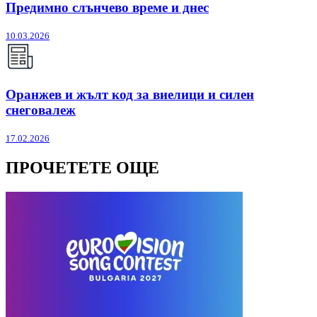
Предимно слънчево време и днес
10.03.2026
Оранжев и жълт код за виелици и силен
снеговалеж
17.02.2026
ПРОЧЕТЕТЕ ОЩЕ