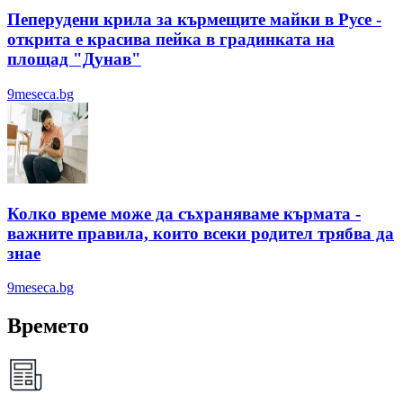
Пеперудени крила за кърмещите майки в Русе -
открита е красива пейка в градинката на
площад "Дунав"
9meseca.bg
Колко време може да съхраняваме кърмата -
важните правила, които всеки родител трябва да
знае
9meseca.bg
Времето