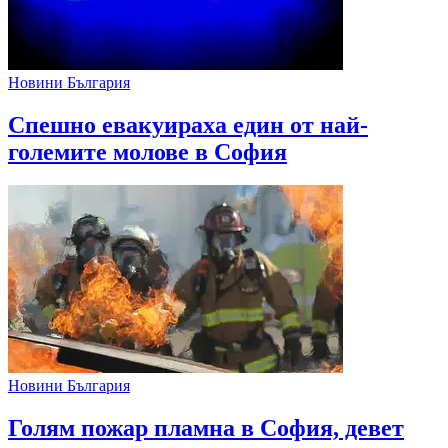
Новини България
Спешно евакуираха един от най-
големите молове в София
Новини България
Голям пожар пламна в София, девет