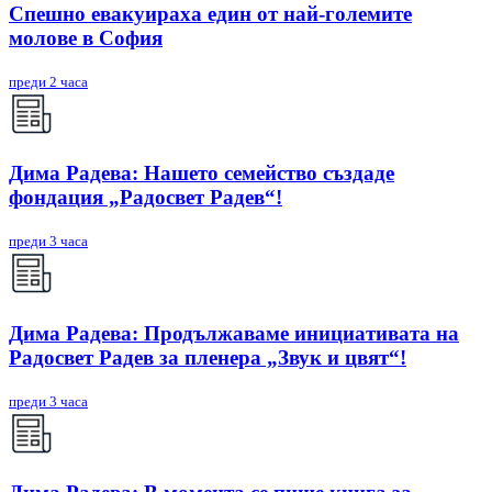
Спешно евакуираха един от най-големите
молове в София
преди 2 часа
Дима Радева: Нашето семейство създаде
фондация „Радосвет Радев“!
преди 3 часа
Дима Радева: Продължаваме инициативата на
Радосвет Радев за пленера „Звук и цвят“!
преди 3 часа