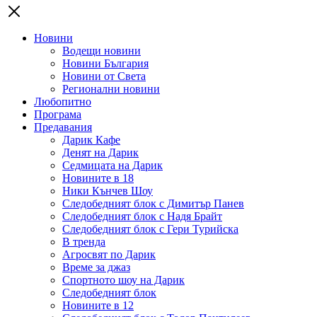
Новини
Водещи новини
Новини България
Новини от Света
Регионални новини
Любопитно
Програма
Предавания
Дарик Кафе
Денят на Дарик
Седмицата на Дарик
Новините в 18
Ники Кънчев Шоу
Следобедният блок с Димитър Панев
Следобедният блок с Надя Брайт
Следобедният блок с Гери Турийска
В тренда
Агросвят по Дарик
Време за джаз
Спортното шоу на Дарик
Следобедният блок
Новините в 12