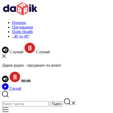
Новини
Предавания
Darik Health
„40 до 40“
Слушай
Слушай
Дарик радио - предаване на живо!
00:00
Гледай