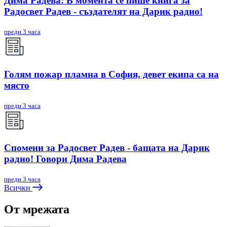
Дима Радева: В момента се пише книга за
Радосвет Радев - създателят на Дарик радио!
преди 3 часа
Голям пожар пламна в София, девет екипа са на
място
преди 3 часа
Спомени за Радосвет Радев - бащата на Дарик
радио! Говори Дима Радева
преди 3 часа
Всички
От мрежата