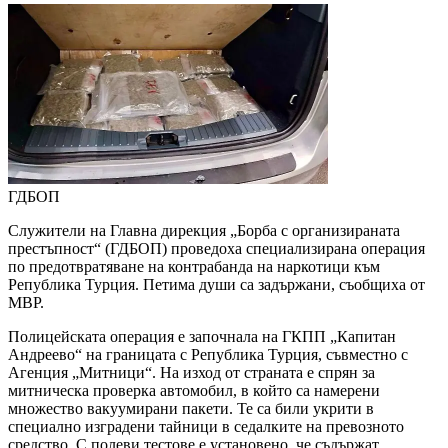
ГДБОП
Служители на Главна дирекция „Борба с организираната
престъпност“ (ГДБОП) проведоха специализирана операция
по предотвратяване на контрабанда на наркотици към
Република Турция. Петима души са задържани, съобщиха от
МВР.
Полицейската операция е започнала на ГКПП „Капитан
Андреево“ на границата с Република Турция, съвместно с
Агенция „Митници“. На изход от страната е спрян за
митническа проверка автомобил, в който са намерени
множество вакуумирани пакети. Те са били укрити в
специално изградени тайници в седалките на превозното
средство. С полеви тестове е установено, че съдържат