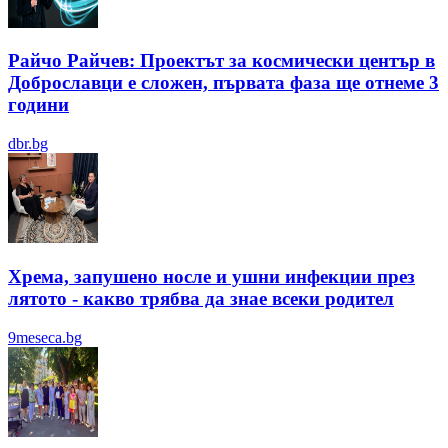
Райчо Райчев: Проектът за космически център в
Доброславци е сложен, първата фаза ще отнеме 3
години
dbr.bg
Хрема, запушено носле и ушни инфекции през
лятотo - какво трябва да знае всеки родител
9meseca.bg