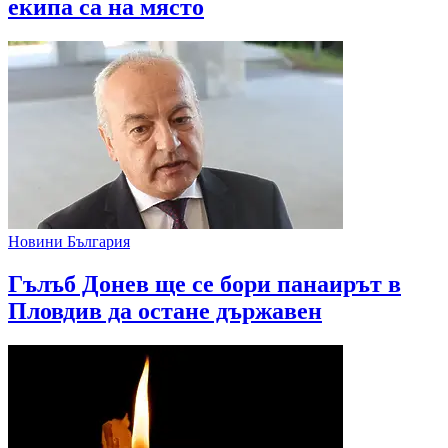
екипа са на място
Новини България
Гълъб Донев ще се бори панаирът в
Пловдив да остане държавен