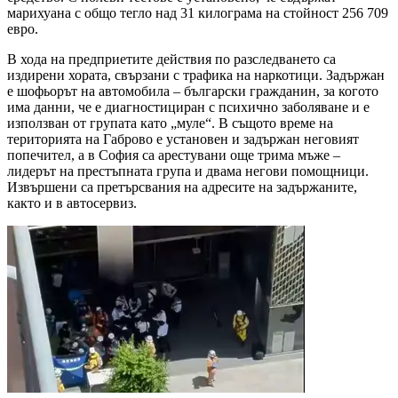
марихуана с общо тегло над 31 килограма на стойност 256 709
евро.
В хода на предприетите действия по разследването са
издирени хората, свързани с трафика на наркотици. Задържан
е шофьорът на автомобила – български гражданин, за когото
има данни, че е диагностициран с психично заболяване и е
използван от групата като „муле“. В същото време на
територията на Габрово е установен и задържан неговият
попечител, а в София са арестувани още трима мъже –
лидерът на престъпната група и двама негови помощници.
Извършени са претърсвания на адресите на задържаните,
както и в автосервиз.