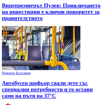
Вицепремиерът Пулев: Привличането
на инвестиции е ключов приоритет за
правителството
Новини България
Автобусен шофьор свали дете със
специални потребности и го остави
само на пътя на 37°C