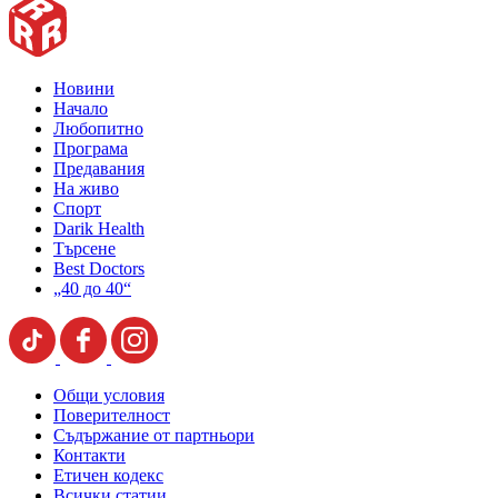
Новини
Начало
Любопитно
Програма
Предавания
На живо
Спорт
Darik Health
Търсене
Best Doctors
„40 до 40“
Общи условия
Поверителност
Съдържание от партньори
Контакти
Етичен кодекс
Всички статии