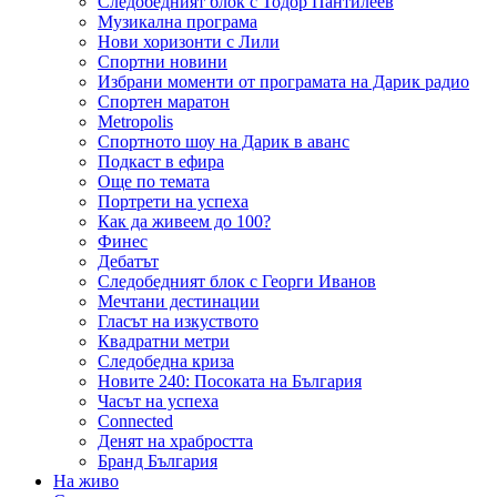
Следобедният блок с Тодор Пантилеев
Музикална програма
Нови хоризонти с Лили
Спортни новини
Избрани моменти от програмата на Дарик радио
Спортен маратон
Metropolis
Спортното шоу на Дарик в аванс
Подкаст в ефира
Още по темата
Портрети на успеха
Как да живеем до 100?
Финес
Дебатът
Следобедният блок с Георги Иванов
Мечтани дестинации
Гласът на изкуството
Квадратни метри
Следобедна криза
Новите 240: Посоката на България
Часът на успеха
Connected
Денят на храбростта
Бранд България
На живо