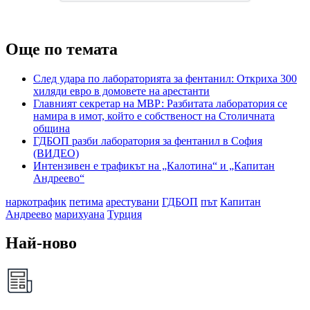
Още по темата
След удара по лабораторията за фентанил: Откриха 300
хиляди евро в домовете на арестанти
Главният секретар на МВР: Разбитата лаборатория се
намира в имот, който е собственост на Столичната
община
ГДБОП разби лаборатория за фентанил в София
(ВИДЕО)
Интензивен е трафикът на „Калотина“ и „Капитан
Андреево“
наркотрафик
петима
арестувани
ГДБОП
път
Капитан
Андреево
марихуана
Турция
Най-ново