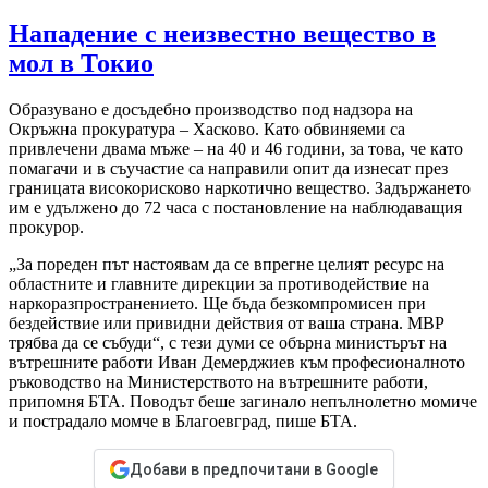
Нападение с неизвестно вещество в
мол в Токио
Образувано е досъдебно производство под надзора на
Окръжна прокуратура – Хасково. Като обвиняеми са
привлечени двама мъже – на 40 и 46 години, за това, че като
помагачи и в съучастие са направили опит да изнесат през
границата високорисково наркотично вещество. Задържането
им е удължено до 72 часа с постановление на наблюдаващия
прокурор.
„За пореден път настоявам да се впрегне целият ресурс на
областните и главните дирекции за противодействие на
наркоразпространението. Ще бъда безкомпромисен при
бездействие или привидни действия от ваша страна. МВР
трябва да се събуди“, с тези думи се обърна министърът на
вътрешните работи Иван Демерджиев към професионалното
ръководство на Министерството на вътрешните работи,
припомня БТА. Поводът беше загинало непълнолетно момиче
и пострадало момче в Благоевград, пише БТА.
Добави в предпочитани в Google