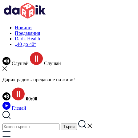
Новини
Предавания
Darik Health
„40 до 40“
Слушай
Слушай
Дарик радио - предаване на живо!
00:00
Гледай