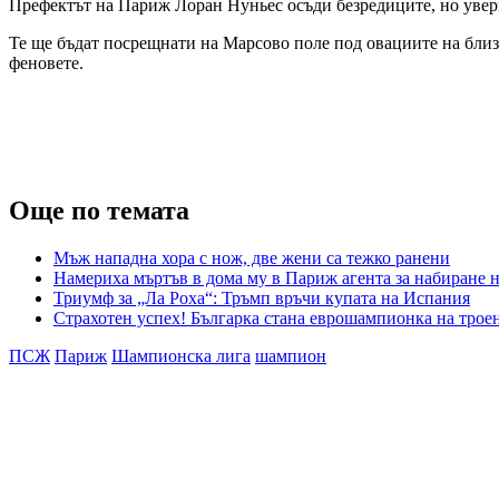
Префектът на Париж Лоран Нуньес осъди безредиците, но увери
Те ще бъдат посрещнати на Марсово поле под овациите на близ
феновете.
Още по темата
Мъж нападна хора с нож, две жени са тежко ранени
Намериха мъртъв в дома му в Париж агента за набиране 
Триумф за „Ла Роха“: Тръмп връчи купата на Испания
Страхотен успех! Българка стана еврошампионка на троен
ПСЖ
Париж
Шампионска лига
шампион