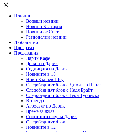
Новини
Водещи новини
Новини България
Новини от Света
Регионални новини
Любопитно
Програма
Предавания
Дарик Кафе
Денят на Дарик
Седмицата на Дарик
Новините в 18
Ники Кънчев Шоу
Следобедният блок с Димитър Панев
Следобедният блок с Надя Брайт
Следобедният блок с Гери Турийска
В тренда
Агросвят по Дарик
Време за джаз
Спортното шоу на Дарик
Следобедният блок
Новините в 12