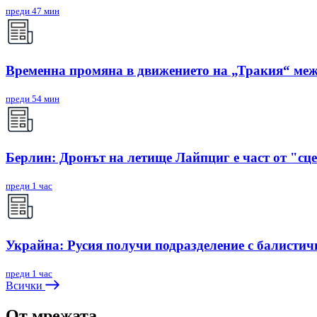
преди 47 мин
Временна промяна в движението на „Тракия“ межд
преди 54 мин
Берлин: Дронът на летище Лайпциг е част от "сц
преди 1 час
Украйна: Русия получи подразделение с балистич
преди 1 час
Всички
От мрежата