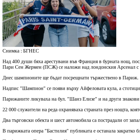
Снимка : БГНЕС
Над 400 души бяха арестувани във Франция в бурната нощ, по
Пари Сен Жермен (ПСЖ) се наложи над лондонския Арсенал с 4
Днес шампионите ще бъдат посрещнати тържествено в Париж.
Надпис "Шампион" се появи върху Айфеловата кула, а стотици 
Парижаните ликуваха на бул. "Шанз Елизе" и на други знакови 
22 000 служители на реда охраняваха страната през нощта, коят
Два търговски обекта и шест автомобила са пострадали от запа
В парижката опера "Бастилия" публиката е останала закратко б