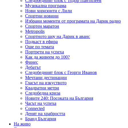
Следобедният блок с Тодор Пантилеев
Музикална програма
Нови хоризонти с Лили
Спортни новини
Избрани моменти от програмата на Дарик радио
Спортен маратон
Metropolis
Спортното шоу на Дарик в аванс
Подкаст в ефира
Още по темата
Портрети на успеха
Как да живеем до 100?
Финес
Дебатът
Следобедният блок с Георги Иванов
Мечтани дестинации
Гласът на изкуството
Квадратни метри
Следобедна криза
Новите 240: Посоката на България
Часът на успеха
Connected
Денят на храбростта
Бранд България
На живо