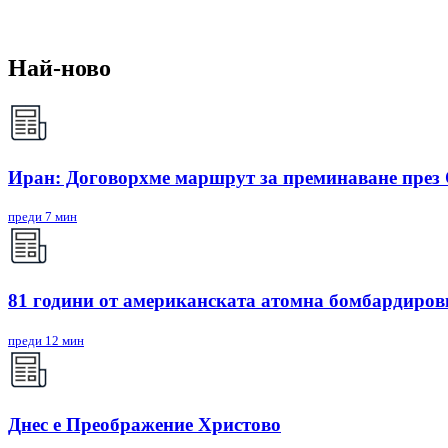
Най-ново
Иран: Договорхме маршрут за преминаване през
преди 7 мин
81 години от американската атомна бомбардиро
преди 12 мин
Днес е Преображение Христово