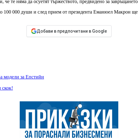
, че те няма да осуетят тържеството, предвидено за завръщанет
о 100 000 души и след прием от президента Еманюел Макрон ще с
Добави в предпочитани в Google
на модели за Епстийн
 скок!