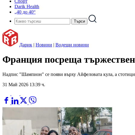
Спорт
Darik Health
„40 до 40“
Дарик
|
Новини
|
Водещи новини
Франция посреща тържестве
Надпис "Шампион" се появи върху Айфеловата кула, а стотици
31 Май 2026 13:39 ч.