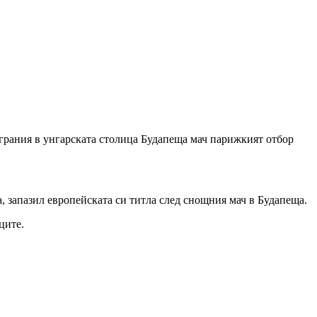
грания в унгарската столица Будапеща мач парижкият отбор
 запазил европейската си титла след снощния мач в Будапеща.
ците.