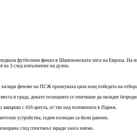
следвала футболния финал в Шампионската лига на Европа. На и
 на 3 след изпълнение на дузпи.
хиляди фенове на ПСЖ празнуваха цяла нощ победата на отбора,
места в града, докато полицията се опитваше да овладее безреди
о завърши с 416 ареста, от тях над половината в Париж.
лителни устройства, седем полицаи са били ранени.
локирана след спектакъл заради хаоса навън.