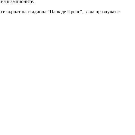
о на шампионите.
е върнат на стадиона "Парк де Пренс", за да празнуват с